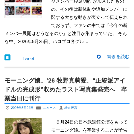
期メンバー杉原明紗 が加入したもの
の、その後は新体制や追加メンバーに
関する大きな動きが表立って伝えられ
ておらず、ファンの中では「今年の新
メンバー展開はどうなるのか」と注目が集まっていた。 そん
な中、2026年5月25日、ハロプロ各グル…
続きを読む
Tweet
モーニング娘。’26 牧野真莉愛、“正統派アイ
ドルの完成形”収めたラスト写真集発売へ 卒
業当日に刊行
P
F
U
2026年5月24日
ニュース
椿道茂高
６月24日の日本武道館公演をもって
モーニング娘。を卒業することが予告