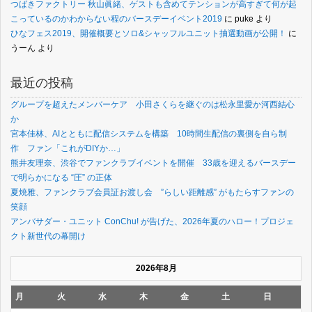
つばきファクトリー 秋山眞緒、ゲストも含めてテンションが高すぎて何が起
こっているのかわからない程のバースデーイベント2019
に
puke
より
ひなフェス2019、開催概要とソロ&シャッフルユニット抽選動画が公開！
に
うーん
より
最近の投稿
グループを超えたメンバーケア 小田さくらを継ぐのは松永里愛か河西結心
か
宮本佳林、AIとともに配信システムを構築 10時間生配信の裏側を自ら制
作 ファン「これがDIYか…」
熊井友理奈、渋谷でファンクラブイベントを開催 33歳を迎えるバースデー
で明らかになる “圧” の正体
夏焼雅、ファンクラブ会員証お渡し会 ”らしい距離感” がもたらすファンの
笑顔
アンバサダー・ユニット ConChu! が告げた、2026年夏のハロー！プロジェ
クト新世代の幕開け
2026年8月
月
火
水
木
金
土
日