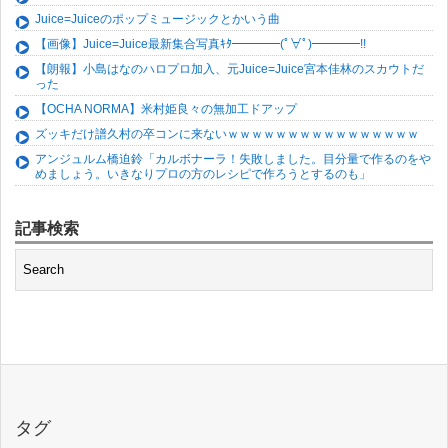
Juice=Juiceのポップミュージックとかいう曲
【画像】Juice=Juice最新集合写真ｷﾀ━━━━(ﾟ∀ﾟ)━━━━!!
【朗報】小島はなのハロプロ加入、元Juice=Juice宮本佳林のスカウトだ
った
【OCHA NORMA】米村姫良々の無加工ドアップ
ズッキだけ譜久村の卒コンに来ないｗｗｗｗｗｗｗｗｗｗｗｗｗｗｗｗ
アンジュルム橋迫鈴「カルボナーラ！失敗しました。目分量で作るのをや
めましょう。いきなりプロの方のレシピで作ろうとするのも」
記事検索
タグ