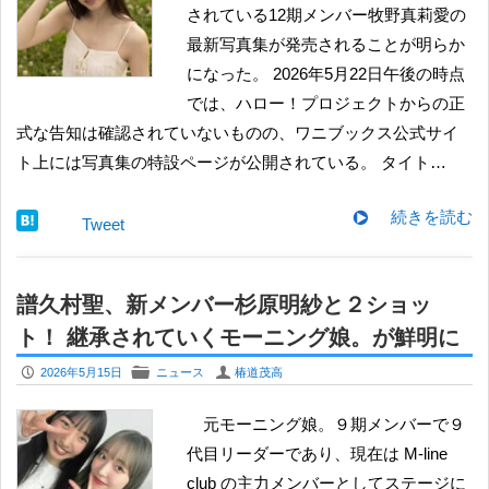
されている12期メンバー牧野真莉愛の
最新写真集が発売されることが明らか
になった。 2026年5月22日午後の時点
では、ハロー！プロジェクトからの正
式な告知は確認されていないものの、ワニブックス公式サイ
ト上には写真集の特設ページが公開されている。 タイト…
続きを読む
Tweet
譜久村聖、新メンバー杉原明紗と２ショッ
ト！ 継承されていくモーニング娘。が鮮明に
P
F
U
2026年5月15日
ニュース
椿道茂高
元モーニング娘。９期メンバーで９
代目リーダーであり、現在は M-line
club の主力メンバーとしてステージに