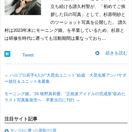
立ち続ける譜久村聖が、「初めてご挨
拶した日の写真」として、杉原明紗と
のツーショット写真を公開した。 譜久
村は2023年末にモーニング娘。を卒業しているため、杉原と
は研修生時代に遡っても活動期間は重なっておら…
続きを読む
Tweet
←
ハロプロ若手4人が“大昆虫ユニット”結成 大昆虫展アンバサダ
ー就任＆ユニット名募集
モーニング娘。’26 牧野真莉愛、“正統派アイドルの完成形”収めた
ラスト写真集発売へ 卒業当日に刊行
→
注目サイト記事
モンゴルに勝った国負けた国