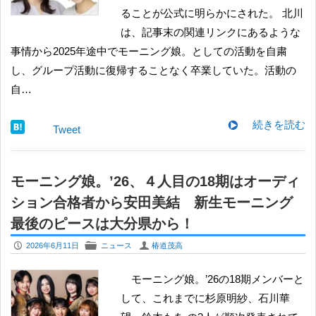
ることが公式に明らかにされた。 北川
は、記事末の関連リンクにあるような
事情から2025年途中でモーニング娘。としての活動を自粛
し、グループ活動に復帰することなく卒業していた。活動の
自…
続きを読む
Tweet
モーニング娘。’26、４人目の18期はオーディ
ション合格者から安田美結 新生モーニング
最後のピースは大分県から！
P
F
U
2026年6月11日
ニュース
椿道茂高
モーニング娘。’26の18期メンバーと
して、これまでに杉原明紗、石川華