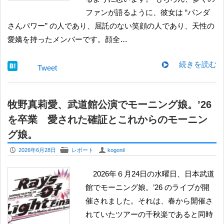
ファンが語るように、彼女は “パンダ
さんパワー” の人であり、屈託のない笑顔の人であり、天性の
愛嬌を持ったメンバーです。顔全…
続きを読む
Tweet
牧野真莉愛、武道館公演でモーニング娘。’26
を卒業 愛された確証とこれからのモーニン
グ娘。
P
F
U
2026年6月28日
レポート
kogonil
2026年６月24日の水曜日、日本武道
館でモーニング娘。’26 のライブが開
催されました。それは、春から開催さ
れていたツアーの千秋楽であると同時