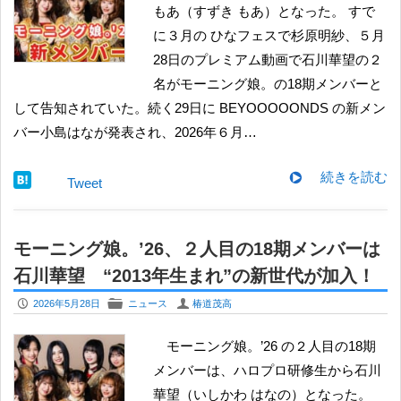
もあ（すずき もあ）となった。 すで
に３月の ひなフェスで杉原明紗、５月
28日のプレミアム動画で石川華望の２
名がモーニング娘。の18期メンバーと
して告知されていた。続く29日に BEYOOOOONDS の新メン
バー小島はなが発表され、2026年６月…
続きを読む
Tweet
モーニング娘。’26、２人目の18期メンバーは
石川華望 “2013年生まれ”の新世代が加入！
P
F
U
2026年5月28日
ニュース
椿道茂高
モーニング娘。’26 の２人目の18期
メンバーは、ハロプロ研修生から石川
華望（いしかわ はなの）となった。