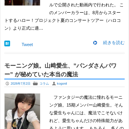
ルで公開された動画内で行われた。 こ
のメンバーカラーは、8月からスター
トするハロー！プロジェクト夏のコンサートツアー（ハロコ
ン）より正式に適…
続きを読む
Tweet
モーニング娘。山﨑愛生、”パンダさんパワ
ー” が秘めていた本当の魔法
P
F
U
2026年7月2日
コラム
kogonil
ファンタジーの魔法に憧れるモーニ
ング娘。15期メンバー山﨑愛生。そん
な愛生ちゃんには、魔法でこそないけ
れど、愛生ちゃんだけの特殊能力があ
るように思います。 もちろん、多くの