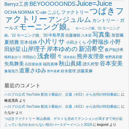
Juice=Juice
BEYOOOOONDS
Berryz工房
つばきフ
OCHA NORMA
℃-ute
こぶしファクトリー
ァクトリー
アンジュルム
カントリー・ガ
モーニング娘。
ールズ
モーニング
モーニング娘。'21
写真集
中島早貴
加賀楓
佐藤優樹
娘。'22
モーニング娘。'20
八木栞
小片リサ
小野瑞歩
小野
夏焼雅
宮本佳林
小田さくら
新沼希空
山岸理子
岸本ゆめの
田紗栞
森戸知沙希
浅倉樹々
熊井友理奈
植村あかり
河西結心
牧野真莉愛
清水佐紀
谷本安美
秋山眞緒
矢島舞美
譜久村聖
福田真琳
石田亜佑美
道重さゆみ
須藤茉麻
鈴木愛理
豫風瑠乃
野中美希
最近のコメント
ハロプロ公式 YouTube 配信３番組が、次週（4/22）から合同の特別番組に
に
椿道茂高
より
ハロプロ公式 YouTube 配信３番組が、次週（4/22）から合同の特別番組に
に
たなか
より
つばきファクトリー 秋山眞緒、ゲストも含めてテンションが高すぎて何が起
こっているのかわからない程のバースデーイベント2019
に
kogonil
より