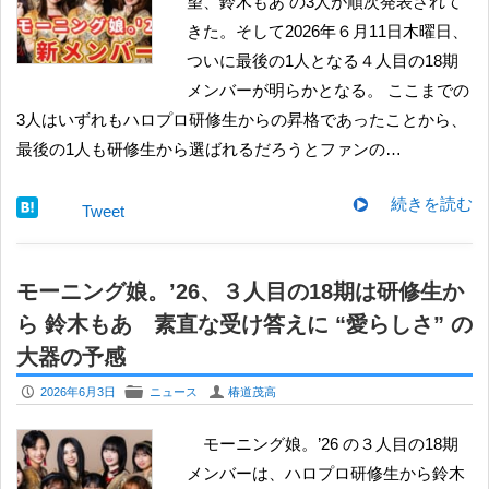
望、鈴木もあ の3人が順次発表されて
きた。そして2026年６月11日木曜日、
ついに最後の1人となる４人目の18期
メンバーが明らかとなる。 ここまでの
3人はいずれもハロプロ研修生からの昇格であったことから、
最後の1人も研修生から選ばれるだろうとファンの…
続きを読む
Tweet
モーニング娘。’26、３人目の18期は研修生か
ら 鈴木もあ 素直な受け答えに “愛らしさ” の
大器の予感
P
F
U
2026年6月3日
ニュース
椿道茂高
モーニング娘。’26 の３人目の18期
メンバーは、ハロプロ研修生から鈴木