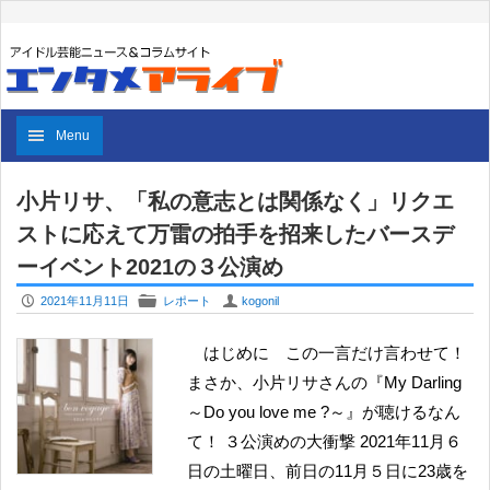
Menu
小片リサ、「私の意志とは関係なく」リクエ
ストに応えて万雷の拍手を招来したバースデ
ーイベント2021の３公演め
P
F
U
2021年11月11日
レポート
kogonil
はじめに この一言だけ言わせて！
まさか、小片リサさんの『My Darling
～Do you love me ?～』が聴けるなん
て！ ３公演めの大衝撃 2021年11月６
日の土曜日、前日の11月５日に23歳を