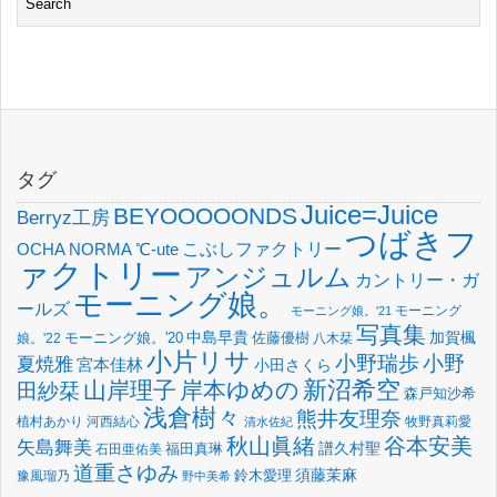
タグ
Juice=Juice
BEYOOOOONDS
Berryz工房
つばきフ
OCHA NORMA
℃-ute
こぶしファクトリー
ァクトリー
アンジュルム
カントリー・ガ
モーニング娘。
ールズ
モーニング
モーニング娘。'21
写真集
中島早貴
加賀楓
佐藤優樹
娘。'22
モーニング娘。'20
八木栞
小片リサ
小野瑞歩
小野
夏焼雅
宮本佳林
小田さくら
新沼希空
山岸理子
岸本ゆめの
田紗栞
森戸知沙希
浅倉樹々
熊井友理奈
植村あかり
河西結心
牧野真莉愛
清水佐紀
谷本安美
秋山眞緒
矢島舞美
譜久村聖
福田真琳
石田亜佑美
道重さゆみ
須藤茉麻
鈴木愛理
豫風瑠乃
野中美希