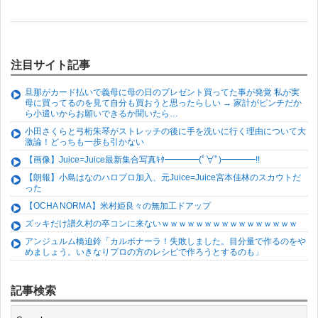
注目サイト記事
旦那がカード払いで義母に母の日のプレゼント買ってた事が発覚 私が実
母に買ってるのを見て自分も買おうと思ったらしい → 家計がピンチだか
ら小遣いからお願いできるか聞いたら…
小田さくらと弓桁朱琴がストレッチの後に手を洗いに行く理由について大
激論！どっちも一歩も引かない
【画像】Juice=Juice最新集合写真ｷﾀ━━━━(ﾟ∀ﾟ)━━━━!!
【朗報】小島はなのハロプロ加入、元Juice=Juice宮本佳林のスカウトだ
った
【OCHA NORMA】米村姫良々の無加工ドアップ
ズッキだけ譜久村の卒コンに来ないｗｗｗｗｗｗｗｗｗｗｗｗｗｗｗｗ
アンジュルム橋迫鈴「カルボナーラ！失敗しました。目分量で作るのをや
めましょう。いきなりプロの方のレシピで作ろうとするのも」
記事検索