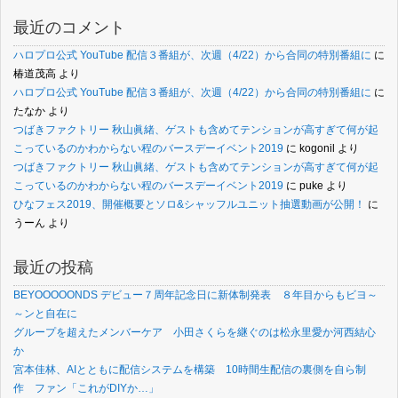
最近のコメント
ハロプロ公式 YouTube 配信３番組が、次週（4/22）から合同の特別番組に
に
椿道茂高
より
ハロプロ公式 YouTube 配信３番組が、次週（4/22）から合同の特別番組に
に
たなか
より
つばきファクトリー 秋山眞緒、ゲストも含めてテンションが高すぎて何が起
こっているのかわからない程のバースデーイベント2019
に
kogonil
より
つばきファクトリー 秋山眞緒、ゲストも含めてテンションが高すぎて何が起
こっているのかわからない程のバースデーイベント2019
に
puke
より
ひなフェス2019、開催概要とソロ&シャッフルユニット抽選動画が公開！
に
うーん
より
最近の投稿
BEYOOOOONDS デビュー７周年記念日に新体制発表 ８年目からもビヨ～
～ンと自在に
グループを超えたメンバーケア 小田さくらを継ぐのは松永里愛か河西結心
か
宮本佳林、AIとともに配信システムを構築 10時間生配信の裏側を自ら制
作 ファン「これがDIYか…」