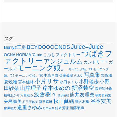
タグ
Juice=Juice
BEYOOOOONDS
Berryz工房
つばきフ
OCHA NORMA
℃-ute
こぶしファクトリー
ァクトリー
アンジュルム
カントリー・ガ
モーニング娘。
ールズ
モーニング
モーニング娘。'21
写真集
中島早貴
加賀楓
佐藤優樹
娘。'22
モーニング娘。'20
八木栞
小片リサ
小野瑞歩
小野
夏焼雅
宮本佳林
小田さくら
新沼希空
山岸理子
岸本ゆめの
田紗栞
森戸知沙希
浅倉樹々
熊井友理奈
植村あかり
河西結心
牧野真莉愛
清水佐紀
谷本安美
秋山眞緒
矢島舞美
譜久村聖
福田真琳
石田亜佑美
道重さゆみ
須藤茉麻
鈴木愛理
豫風瑠乃
野中美希