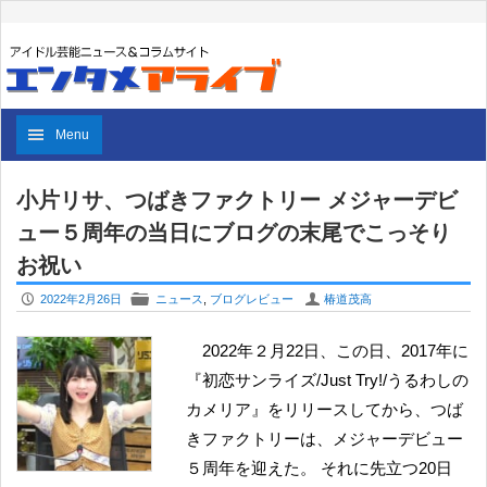
Menu
小片リサ、つばきファクトリー メジャーデビ
ュー５周年の当日にブログの末尾でこっそり
お祝い
P
F
U
2022年2月26日
ニュース
,
ブログレビュー
椿道茂高
2022年２月22日、この日、2017年に
『初恋サンライズ/Just Try!/うるわしの
カメリア』をリリースしてから、つば
きファクトリーは、メジャーデビュー
５周年を迎えた。 それに先立つ20日