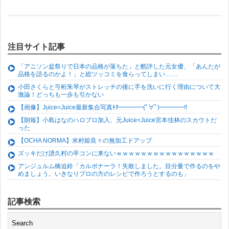
注目サイト記事
「アニソン盆祭りで日本の品格が落ちた」と酷評した元女優、「あんたが
品格を語るのかよ！」と総ツッコミを食らってしまい……
小田さくらと弓桁朱琴がストレッチの後に手を洗いに行く理由について大
激論！どっちも一歩も引かない
【画像】Juice=Juice最新集合写真ｷﾀ━━━━(ﾟ∀ﾟ)━━━━!!
【朗報】小島はなのハロプロ加入、元Juice=Juice宮本佳林のスカウトだ
った
【OCHA NORMA】米村姫良々の無加工ドアップ
ズッキだけ譜久村の卒コンに来ないｗｗｗｗｗｗｗｗｗｗｗｗｗｗｗｗ
アンジュルム橋迫鈴「カルボナーラ！失敗しました。目分量で作るのをや
めましょう。いきなりプロの方のレシピで作ろうとするのも」
記事検索