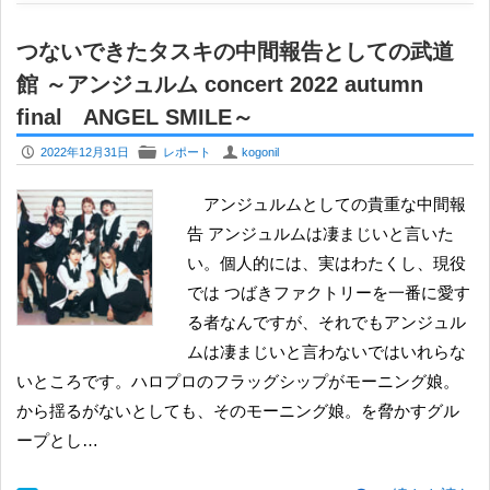
つないできたタスキの中間報告としての武道
館 ～アンジュルム concert 2022 autumn
final ANGEL SMILE～
P
F
U
2022年12月31日
レポート
kogonil
アンジュルムとしての貴重な中間報
告 アンジュルムは凄まじいと言いた
い。個人的には、実はわたくし、現役
では つばきファクトリーを一番に愛す
る者なんですが、それでもアンジュル
ムは凄まじいと言わないではいれらな
いところです。ハロプロのフラッグシップがモーニング娘。
から揺るがないとしても、そのモーニング娘。を脅かすグル
ープとし…