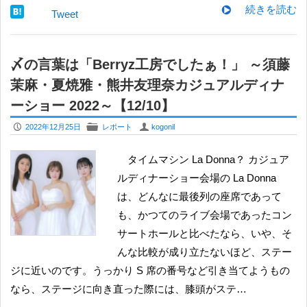
続きを読む
Tweet
〆の言葉は「Berryz工房でしたぁ！」 ～須藤
茉麻・夏焼雅・熊井友理奈カジュアルディナ
ーショー 2022～【12/10】
P
F
U
2022年12月25日
レポート
kogonil
タイムマシン La Donna？ カジュア
ルディナーショー会場の La Donna
は、どんなに最後列の座席であって
も、かつてのライブ会場であったコン
サートホールと比べたなら、いや、そ
んな比較が成り立たないほど、ステー
ジに近いのです。うっかり S 席の番号など引き当てようもの
なら、ステージに向き直った際には、膝頭がステ…