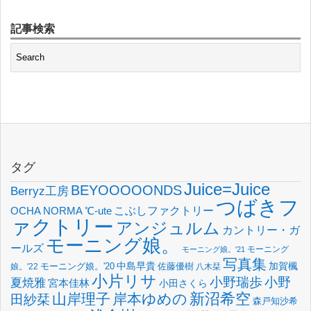
記事検索
タグ
Juice=Juice
BEYOOOOONDS
Berryz工房
つばきフ
OCHA NORMA
℃-ute
こぶしファクトリー
ァクトリー
アンジュルム
カントリー・ガ
モーニング娘。
ールズ
モーニング
モーニング娘。'21
写真集
中島早貴
加賀楓
佐藤優樹
娘。'22
モーニング娘。'20
八木栞
小片リサ
小野瑞歩
小野
夏焼雅
宮本佳林
小田さくら
新沼希空
山岸理子
岸本ゆめの
田紗栞
森戸知沙希