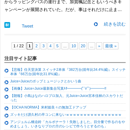
からラッピングバスの運行まで、加賀楓記念ともいうべきキ
ャンペーンが展開されていた。だが、事はそれだけに止ま…
続きを読む
Tweet
1 / 22
1
2
3
4
5
...
10
20
...
»
最後 »
注目サイト記事
【悲報】任天堂決算 スイッチ2本体『382万台(前年比34.4%減)』スイッチ
本体『66万台(前年比31.8%減)』
Juice=Juiceのポップミュージックとかいう曲
【画像】Juice=Juice最新集合写真ｷﾀ━━━━(ﾟ∀ﾟ)━━━━!!
【朗報】小島はなのハロプロ加入、元Juice=Juice宮本佳林のスカウトだ
った
【OCHA NORMA】米村姫良々の無加工ドアップ
ズッキだけ譜久村の卒コンに来ないｗｗｗｗｗｗｗｗｗｗｗｗｗｗｗｗ
アンジュルム橋迫鈴「カルボナーラ！失敗しました。目分量で作るのをや
めましょう。いきなりプロの方のレシピで作ろうとするのも」