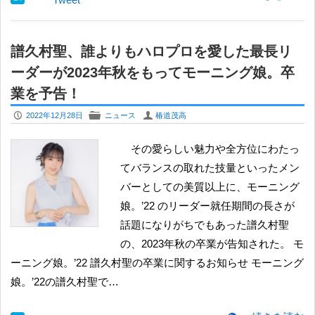
譜久村聖、誰よりもハロプロを愛した最長リ
ーダーが2023年秋をもってモーニング娘。卒
業を予告！
P
F
U
2022年12月28日
ニュース
椿道茂高
その愛らしい魅力や全方位にわたっ
てバランスの取れた技量といったメン
バーとしての美質以上に、モーニング
娘。’22 のリーダー就任期間の長さが
話題になりがちでもあった譜久村聖
の、2023年秋の卒業が告知された。 ​モ
ーニング娘。’22 譜久村聖の卒業に関するお知らせ モーニング
娘。’22の譜久村聖で…