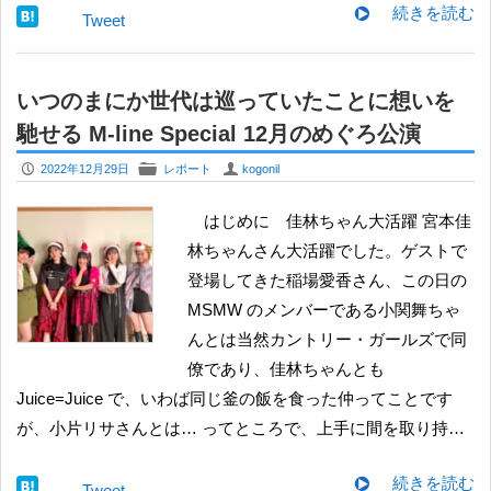
続きを読む
Tweet
いつのまにか世代は巡っていたことに想いを
馳せる M-line Special 12月のめぐろ公演
P
F
U
2022年12月29日
レポート
kogonil
はじめに 佳林ちゃん大活躍 宮本佳
林ちゃんさん大活躍でした。ゲストで
登場してきた稲場愛香さん、この日の
MSMW のメンバーである小関舞ちゃ
んとは当然カントリー・ガールズで同
僚であり、佳林ちゃんとも
Juice=Juice で、いわば同じ釜の飯を食った仲ってことです
が、小片リサさんとは… ってところで、上手に間を取り持…
続きを読む
Tweet