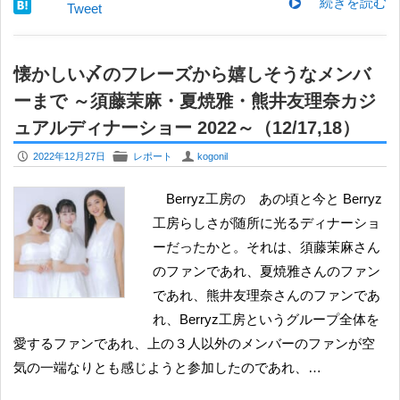
続きを読む
Tweet
懐かしい〆のフレーズから嬉しそうなメンバ
ーまで ～須藤茉麻・夏焼雅・熊井友理奈カジ
ュアルディナーショー 2022～（12/17,18）
P
F
U
2022年12月27日
レポート
kogonil
Berryz工房の あの頃と今と Berryz
工房らしさが随所に光るディナーショ
ーだったかと。それは、須藤茉麻さん
のファンであれ、夏焼雅さんのファン
であれ、熊井友理奈さんのファンであ
れ、Berryz工房というグループ全体を
愛するファンであれ、上の３人以外のメンバーのファンが空
気の一端なりとも感じようと参加したのであれ、…