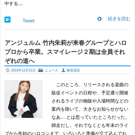
中する…
続きを読む
Tweet
アンジュルム 竹内朱莉が来春グループとハロ
プロから卒業。スマイレージ２期は全員それ
ぞれの道へ
P
F
U
2022年12月21日
ニュース
椿道茂高
このところ、リリースされる楽曲の
販促イベントの日程や、予定通り開催
されるライブの物販や入場時間などの
案内を除いて、大きなお知らせがない
なあ… とは思っていたところだった。
師走だし、それでなくとも年末のライ
ブから年始のハロコンまで、いろいろと準備が立て込んでお