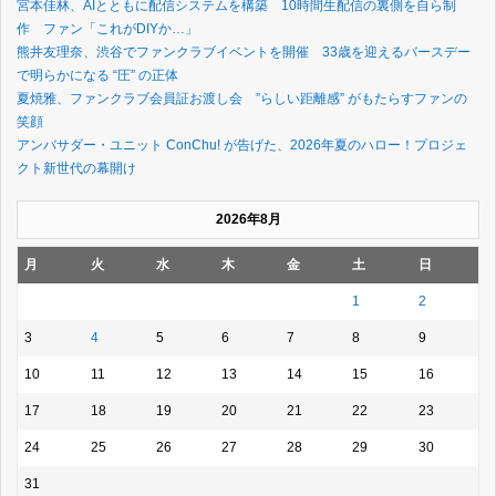
宮本佳林、AIとともに配信システムを構築 10時間生配信の裏側を自ら制
作 ファン「これがDIYか…」
熊井友理奈、渋谷でファンクラブイベントを開催 33歳を迎えるバースデー
で明らかになる “圧” の正体
夏焼雅、ファンクラブ会員証お渡し会 ”らしい距離感” がもたらすファンの
笑顔
アンバサダー・ユニット ConChu! が告げた、2026年夏のハロー！プロジェ
クト新世代の幕開け
2026年8月
月
火
水
木
金
土
日
1
2
3
4
5
6
7
8
9
10
11
12
13
14
15
16
17
18
19
20
21
22
23
24
25
26
27
28
29
30
31