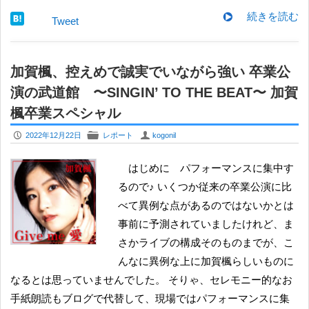
続きを読む
Tweet
加賀楓、控えめで誠実でいながら強い 卒業公
演の武道館 〜SINGIN’ TO THE BEAT〜 加賀
楓卒業スペシャル
P
F
U
2022年12月22日
レポート
kogonil
はじめに パフォーマンスに集中す
るので♪ いくつか従来の卒業公演に比
べて異例な点があるのではないかとは
事前に予測されていましたけれど、ま
さかライブの構成そのものまでが、こ
んなに異例な上に加賀楓らしいものに
なるとは思っていませんでした。 そりゃ、セレモニー的なお
手紙朗読もブログで代替して、現場ではパフォーマンスに集