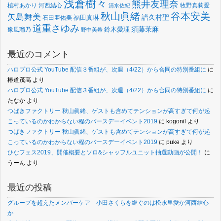
浅倉樹々
熊井友理奈
植村あかり
河西結心
牧野真莉愛
清水佐紀
谷本安美
秋山眞緒
矢島舞美
譜久村聖
福田真琳
石田亜佑美
道重さゆみ
須藤茉麻
鈴木愛理
豫風瑠乃
野中美希
最近のコメント
ハロプロ公式 YouTube 配信３番組が、次週（4/22）から合同の特別番組に
に
椿道茂高
より
ハロプロ公式 YouTube 配信３番組が、次週（4/22）から合同の特別番組に
に
たなか
より
つばきファクトリー 秋山眞緒、ゲストも含めてテンションが高すぎて何が起
こっているのかわからない程のバースデーイベント2019
に
kogonil
より
つばきファクトリー 秋山眞緒、ゲストも含めてテンションが高すぎて何が起
こっているのかわからない程のバースデーイベント2019
に
puke
より
ひなフェス2019、開催概要とソロ&シャッフルユニット抽選動画が公開！
に
うーん
より
最近の投稿
グループを超えたメンバーケア 小田さくらを継ぐのは松永里愛か河西結心
か