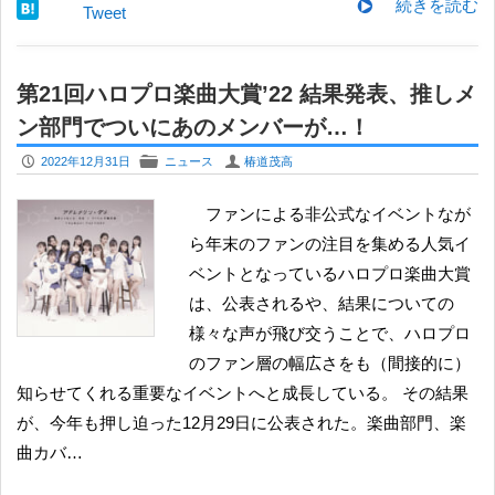
続きを読む
Tweet
第21回ハロプロ楽曲大賞’22 結果発表、推しメ
ン部門でついにあのメンバーが…！
P
F
U
2022年12月31日
ニュース
椿道茂高
ファンによる非公式なイベントなが
ら年末のファンの注目を集める人気イ
ベントとなっているハロプロ楽曲大賞
は、公表されるや、結果についての
様々な声が飛び交うことで、ハロプロ
のファン層の幅広さをも（間接的に）
知らせてくれる重要なイベントへと成長している。 その結果
が、今年も押し迫った12月29日に公表された。楽曲部門、楽
曲カバ…