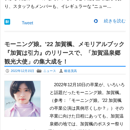
り、スタッフもメンバーも、イレギュラーな “ニュー…
続きを読む
Tweet
モーニング娘。’22 加賀楓、メモリアルブック
『加賀は引力』のリリースで、「加賀温泉郷
観光大使」の集大成を！
P
F
U
2022年12月15日
ニュース
椿道茂高
2022年12月10日の卒業が、いろいろ
と話題だったモーニング娘。加賀楓。
（参考：「モーニング娘。’22 加賀楓
の卒業公演は異例尽くしか？」）その
卒業に向けた日程にあっても、加賀温
泉郷の地では、加賀楓のポスター祭り