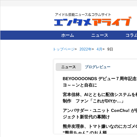
ホーム
ニュース
コラ
トップページ
2022年
4月
9日
ニュース
ブログレビュー
BEYOOOOONDS デビュー７周年
ヨ～～ンと自在に
宮本佳林、AIとともに配信システムを
制作 ファン「これがDIYか…」
アンバサダー・ユニット ConChu! 
ジェクト新世代の幕開け
熊井友理奈、トマト嫌いなのにカゴメ
“熊井ちゃん” のお人柄