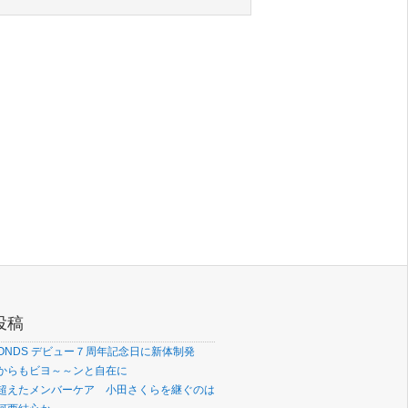
投稿
OONDS デビュー７周年記念日に新体制発
からもビヨ～～ンと自在に
超えたメンバーケア 小田さくらを継ぐのは