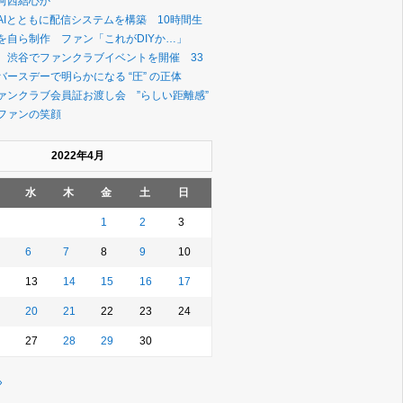
河西結心か
AIとともに配信システムを構築 10時間生
を自ら制作 ファン「これがDIYか…」
、渋谷でファンクラブイベントを開催 33
ースデーで明らかになる “圧” の正体
ァンクラブ会員証お渡し会 ”らしい距離感”
ファンの笑顔
2022年4月
水
木
金
土
日
1
2
3
6
7
8
9
10
13
14
15
16
17
20
21
22
23
24
27
28
29
30
»