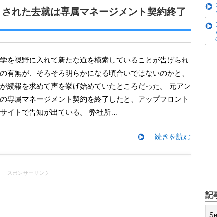
ー発表 加えて山﨑愛生のメンバー
目された去就は専属マネージメント契約終了
プロデュース！アイドル×ROCK
初写真集『もももてぃーん。』発売決
の有無が、そろそろ明らかになる頃合いではないのかと、
変わらずの “牧野節” にファンも
が続報を求めて声を挙げ始めていたところだった。 元アン
の専属マネージメント契約を終了したと、アップフロント
奈美！ このままBerryz工房を網羅
サイトで告知が出ている。 弊社所…
京アナウンサーとして初仕事 『テ
続きを読む
デビュー
スポンサーリンク
記