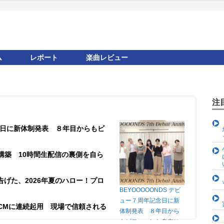
ム
レポート
楽曲レビュー
注
記念日に新体制発表 ８年目からもビ
構築 10時間生配信の裏側を自ら
が告げた、2026年夏のハロー！プロ
BEYOOOOONDS デビ
ュー７周年記念日に新
CMに連続起用 現場で信頼される
体制発表 ８年目から
もビヨ～～ンと自在に