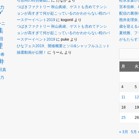
ら合同の特別番組に
に
たなか
より
松永里愛か
カ
つばきファクトリー 秋山眞緒、ゲストも含めてテンシ
宮本佳林、
グ
ョンが高すぎて何が起こっているのかわからない程のバ
配信の裏側
ースデーイベント2019
に
kogonil
より
熊井友理奈
ーニ
つばきファクトリー 秋山眞緒、ゲストも含めてテンシ
歳を迎えるバ
集
ョンが高すぎて何が起こっているのかわからない程のバ
夏焼雅、フ
田
ースデーイベント2019
に
puke
より
がもたらす
理
ひなフェス2019、開催概要とソロ&シャッフルユニット
抽選動画が公開！
に
うーん
より
沙希
井
月
火
田真
瑠乃
4
5
11
12
18
19
25
26
« 3月
5月 