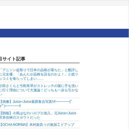
目サイト記事
「アニソン盆祭りで日本の品格が落ちた」と酷評し
た元女優、「あんたが品格を語るのかよ！」と総ツ
ッコミを食らってしまい……
小田さくらと弓桁朱琴がストレッチの後に手を洗い
に行く理由について大激論！どっちも一歩も引かな
い
【画像】Juice=Juice最新集合写真ｷﾀ━━━━(ﾟ
∀ﾟ)━━━━!!
【朗報】小島はなのハロプロ加入、元Juice=Juice
宮本佳林のスカウトだった
【OCHA NORMA】米村姫良々の無加工ドアップ