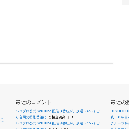
最近のコメント
最近の
ハロプロ公式 YouTube 配信３番組が、次週（4/22）か
BEYOOO
ら合同の特別番組に
に
椿道茂高
より
表 ８年目
こ
ァ
ハロプロ公式 YouTube 配信３番組が、次週（4/22）か
グループを