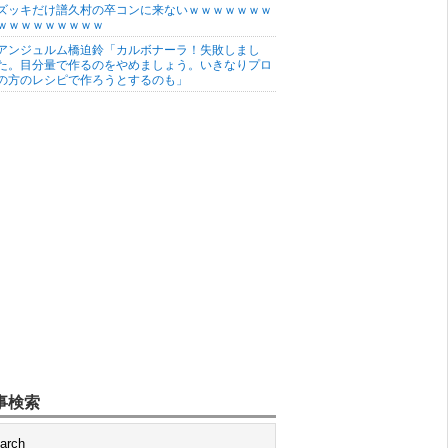
ズッキだけ譜久村の卒コンに来ないｗｗｗｗｗｗｗ
ｗｗｗｗｗｗｗｗｗ
アンジュルム橋迫鈴「カルボナーラ！失敗しまし
た。目分量で作るのをやめましょう。いきなりプロ
の方のレシピで作ろうとするのも」
事検索