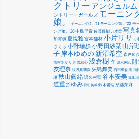
クトリー
アンジュルム
モーニン
ントリー・ガールズ
娘。
モーニング娘。'22
モ
モーニング娘。'21
写真
中島早貴
佐藤優樹
ング娘。'20
八木栞
小片リサ
夏焼雅
宮本佳林
加賀楓
小
山岸
小野瑞歩
小野田紗栞
さくら
新沼希空
子
岸本ゆめの
森戸知
浅倉樹々
熊
植村あかり
河西結心
清水佐紀
友理奈
矢島舞美
福
牧野真莉愛
石田亜佑美
谷本安美
秋山眞緒
譜久村聖
琳
豫風
道重さゆみ
須藤茉麻
鈴木愛理
野中美希