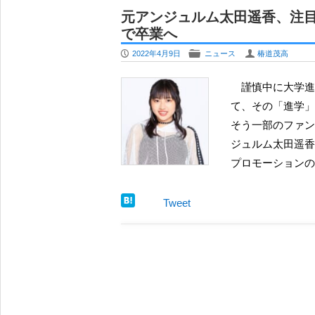
モーニング娘。18期のメンバーカラ
元アンジュルム太田遥香、注
カラー変更も
で卒業へ
夏焼雅、アイドルオーディションを総合
P
F
U
2022年4月9日
ニュース
椿道茂高
で「次代のロック」目指す
OCHA NORMA 北原もも、待望の
謹慎中に大学進学を視野に入れて新たな道を模索していることが告げられ
定 ”妖艶” と “天真爛漫” の間で
て、その「進学」
牧野真莉愛、卒業後にインスタ更新 相
そう一部のファン
安堵
ジュルム太田遥香
夏焼雅 YouTubeチャンネルに徳永千
プロモーションの
するか
元モーニング娘。北川莉央、テレビ東
Tweet
レ東音楽祭2026夏』でアナウンサー 