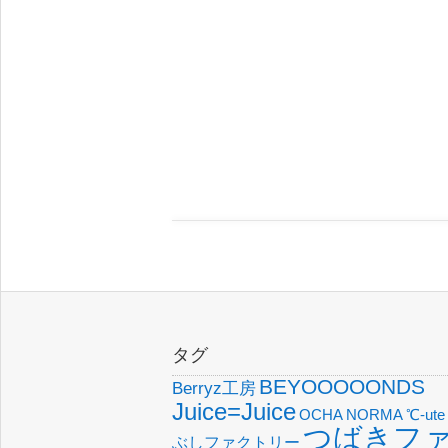
タグ
BEYOOOOONDS
Berryz工房
Juice=Juice
OCHA NORMA
℃-ute
つばきフ
ぶしファクトリー