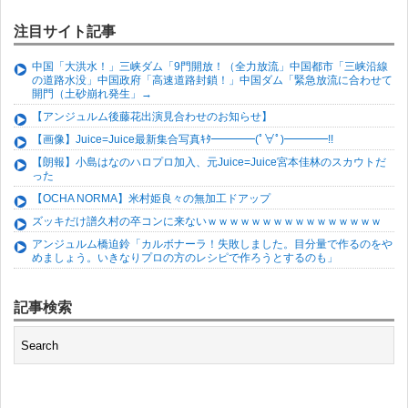
注目サイト記事
中国「大洪水！」三峡ダム「9門開放！（全力放流」中国都市「三峡沿線
の道路水没」中国政府「高速道路封鎖！」中国ダム「緊急放流に合わせて
開門（土砂崩れ発生」→
【アンジュルム後藤花出演見合わせのお知らせ】
【画像】Juice=Juice最新集合写真ｷﾀ━━━━(ﾟ∀ﾟ)━━━━!!
【朗報】小島はなのハロプロ加入、元Juice=Juice宮本佳林のスカウトだ
った
【OCHA NORMA】米村姫良々の無加工ドアップ
ズッキだけ譜久村の卒コンに来ないｗｗｗｗｗｗｗｗｗｗｗｗｗｗｗｗ
アンジュルム橋迫鈴「カルボナーラ！失敗しました。目分量で作るのをや
めましょう。いきなりプロの方のレシピで作ろうとするのも」
記事検索