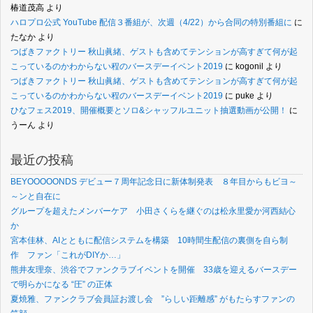
椿道茂高
より
ハロプロ公式 YouTube 配信３番組が、次週（4/22）から合同の特別番組に
に
たなか
より
つばきファクトリー 秋山眞緒、ゲストも含めてテンションが高すぎて何が起
こっているのかわからない程のバースデーイベント2019
に
kogonil
より
つばきファクトリー 秋山眞緒、ゲストも含めてテンションが高すぎて何が起
こっているのかわからない程のバースデーイベント2019
に
puke
より
ひなフェス2019、開催概要とソロ&シャッフルユニット抽選動画が公開！
に
うーん
より
最近の投稿
BEYOOOOONDS デビュー７周年記念日に新体制発表 ８年目からもビヨ～
～ンと自在に
グループを超えたメンバーケア 小田さくらを継ぐのは松永里愛か河西結心
か
宮本佳林、AIとともに配信システムを構築 10時間生配信の裏側を自ら制
作 ファン「これがDIYか…」
熊井友理奈、渋谷でファンクラブイベントを開催 33歳を迎えるバースデー
で明らかになる “圧” の正体
夏焼雅、ファンクラブ会員証お渡し会 ”らしい距離感” がもたらすファンの