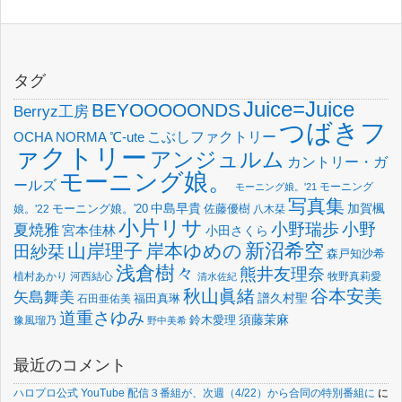
タグ
Juice=Juice
BEYOOOOONDS
Berryz工房
つばきフ
OCHA NORMA
℃-ute
こぶしファクトリー
ァクトリー
アンジュルム
カントリー・ガ
モーニング娘。
ールズ
モーニング
モーニング娘。'21
写真集
中島早貴
加賀楓
佐藤優樹
娘。'22
モーニング娘。'20
八木栞
小片リサ
小野瑞歩
小野
夏焼雅
宮本佳林
小田さくら
新沼希空
山岸理子
岸本ゆめの
田紗栞
森戸知沙希
浅倉樹々
熊井友理奈
植村あかり
河西結心
牧野真莉愛
清水佐紀
谷本安美
秋山眞緒
矢島舞美
譜久村聖
福田真琳
石田亜佑美
道重さゆみ
須藤茉麻
鈴木愛理
豫風瑠乃
野中美希
最近のコメント
ハロプロ公式 YouTube 配信３番組が、次週（4/22）から合同の特別番組に
に