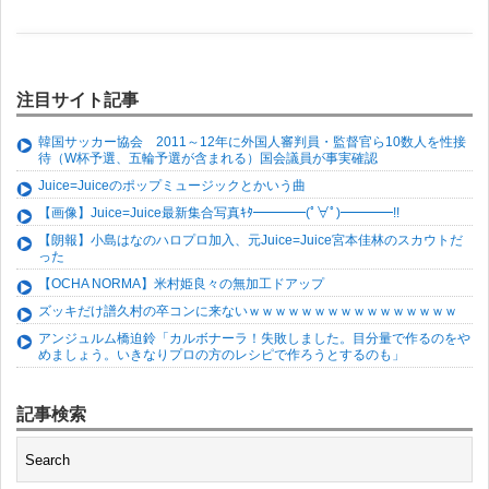
注目サイト記事
韓国サッカー協会 2011～12年に外国人審判員・監督官ら10数人を性接
待（W杯予選、五輪予選が含まれる）国会議員が事実確認
Juice=Juiceのポップミュージックとかいう曲
【画像】Juice=Juice最新集合写真ｷﾀ━━━━(ﾟ∀ﾟ)━━━━!!
【朗報】小島はなのハロプロ加入、元Juice=Juice宮本佳林のスカウトだ
った
【OCHA NORMA】米村姫良々の無加工ドアップ
ズッキだけ譜久村の卒コンに来ないｗｗｗｗｗｗｗｗｗｗｗｗｗｗｗｗ
アンジュルム橋迫鈴「カルボナーラ！失敗しました。目分量で作るのをや
めましょう。いきなりプロの方のレシピで作ろうとするのも」
記事検索