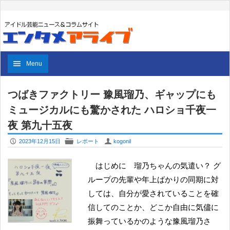
Menu
つばきファクトリー 豫風瑠乃、ギャップにも
ミュージカルにも驚かされた ハロショ千夜一
夜 第九十五夜
P
F
U
2023年12月15日
レポート
kogonil
はじめに 瑠乃ちゃんの気遣い？ グ
ループの先輩や年上ばかりの同期に対
しては、自分が愛されていることを確
信してのことか、どこか自由に気儘に
振舞っているかのような豫風瑠乃さ