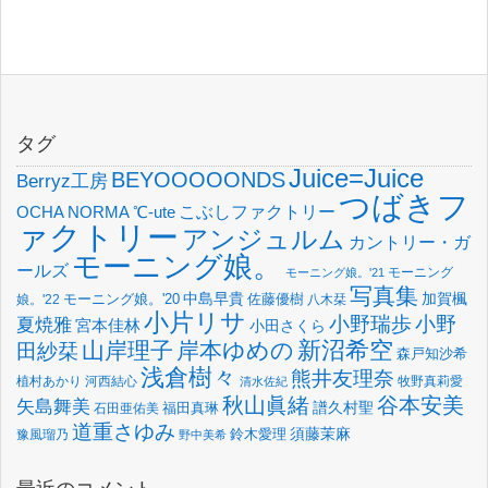
タグ
Juice=Juice
BEYOOOOONDS
Berryz工房
つばきフ
OCHA NORMA
℃-ute
こぶしファクトリー
ァクトリー
アンジュルム
カントリー・ガ
モーニング娘。
ールズ
モーニング
モーニング娘。'21
写真集
中島早貴
加賀楓
佐藤優樹
娘。'22
モーニング娘。'20
八木栞
小片リサ
小野瑞歩
小野
夏焼雅
宮本佳林
小田さくら
新沼希空
山岸理子
岸本ゆめの
田紗栞
森戸知沙希
浅倉樹々
熊井友理奈
植村あかり
河西結心
牧野真莉愛
清水佐紀
谷本安美
秋山眞緒
矢島舞美
譜久村聖
福田真琳
石田亜佑美
道重さゆみ
須藤茉麻
鈴木愛理
豫風瑠乃
野中美希