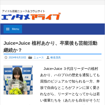
Menu
Juice=Juice 植村あかり、卒業後も芸能活動
継続か？
P
F
U
2024年6月10日
ニュース
椿道茂高
Juice=Juice ３代目リーダーの植村
あかり、ハロプロの歴史を通覧しても
屈指のビジュアルで知られる一方、奔
放で自由なところがファンに深く愛さ
れながら、リーダーとなってからは若
い後輩たちを（あたかも自分がそうだ