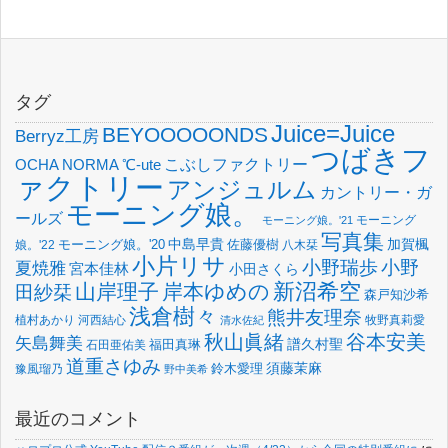
タグ
Juice=Juice
BEYOOOOONDS
Berryz工房
つばきフ
OCHA NORMA
℃-ute
こぶしファクトリー
ァクトリー
アンジュルム
カントリー・ガ
モーニング娘。
ールズ
モーニング
モーニング娘。'21
写真集
中島早貴
加賀楓
佐藤優樹
娘。'22
モーニング娘。'20
八木栞
小片リサ
小野瑞歩
小野
夏焼雅
宮本佳林
小田さくら
新沼希空
山岸理子
岸本ゆめの
田紗栞
森戸知沙希
浅倉樹々
熊井友理奈
植村あかり
河西結心
牧野真莉愛
清水佐紀
谷本安美
秋山眞緒
矢島舞美
譜久村聖
福田真琳
石田亜佑美
道重さゆみ
須藤茉麻
鈴木愛理
豫風瑠乃
野中美希
最近のコメント