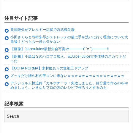
注目サイト記事
栗原陵矢がアレルギー症状で西武戦欠場
小田さくらと弓桁朱琴がストレッチの後に手を洗いに行く理由について大
激論！どっちも一歩も引かない
【画像】Juice=Juice最新集合写真ｷﾀ━━━━(ﾟ∀ﾟ)━━━━!!
【朗報】小島はなのハロプロ加入、元Juice=Juice宮本佳林のスカウトだ
った
【OCHA NORMA】米村姫良々の無加工ドアップ
ズッキだけ譜久村の卒コンに来ないｗｗｗｗｗｗｗｗｗｗｗｗｗｗｗｗ
アンジュルム橋迫鈴「カルボナーラ！失敗しました。目分量で作るのをや
めましょう。いきなりプロの方のレシピで作ろうとするのも」
記事検索