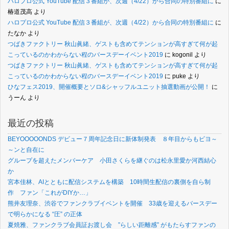
ハロプロ公式 YouTube 配信３番組が、次週（4/22）から合同の特別番組に
に
椿道茂高
より
ハロプロ公式 YouTube 配信３番組が、次週（4/22）から合同の特別番組に
に
たなか
より
つばきファクトリー 秋山眞緒、ゲストも含めてテンションが高すぎて何が起
こっているのかわからない程のバースデーイベント2019
に
kogonil
より
つばきファクトリー 秋山眞緒、ゲストも含めてテンションが高すぎて何が起
こっているのかわからない程のバースデーイベント2019
に
puke
より
ひなフェス2019、開催概要とソロ&シャッフルユニット抽選動画が公開！
に
うーん
より
最近の投稿
BEYOOOOONDS デビュー７周年記念日に新体制発表 ８年目からもビヨ～
～ンと自在に
グループを超えたメンバーケア 小田さくらを継ぐのは松永里愛か河西結心
か
宮本佳林、AIとともに配信システムを構築 10時間生配信の裏側を自ら制
作 ファン「これがDIYか…」
熊井友理奈、渋谷でファンクラブイベントを開催 33歳を迎えるバースデー
で明らかになる “圧” の正体
夏焼雅、ファンクラブ会員証お渡し会 ”らしい距離感” がもたらすファンの