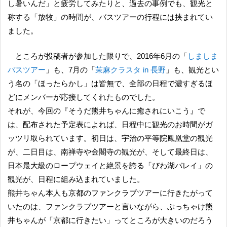
し暑いんだ」と疲労してみたりと、過去の事例でも、観光と
称する「放牧」の時間が、バスツアーの行程には挟まれてい
ました。
ところが投稿者が参加した限りで、2016年6月の「
しましま
バスツアー
」も、7月の「
茉麻クラスタ in 長野
」も、観光とい
う名の「ほったらかし」は皆無で、全部の日程で濃すぎるほ
どにメンバーが応接してくれたものでした。
それが、今回の『そうだ熊井ちゃんに癒されにいこう』で
は、配布された予定表によれば、日程中に観光のお時間がガ
ッツリ取られています。初日は、宇治の平等院鳳凰堂の観光
が、二日目は、南禅寺や金閣寺の観光が、そして最終日は、
日本最大級のロープウェイと絶景を誇る「びわ湖バレイ」の
観光が、日程に組み込まれていました。
熊井ちゃん本人も京都のファンクラブツアーに行きたがって
いたのは、ファンクラブツアーと言いながら、ぶっちゃけ熊
井ちゃんが「京都に行きたい」ってところが大きいのだろう