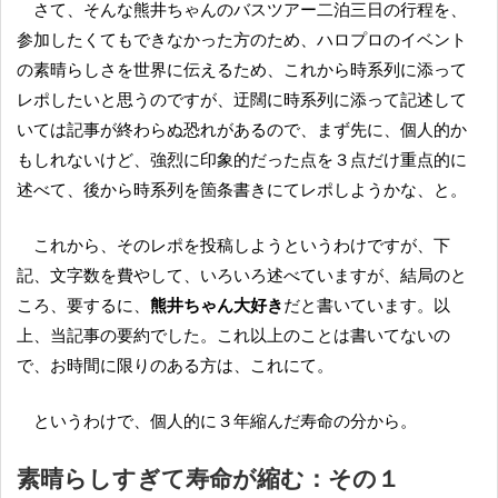
さて、そんな熊井ちゃんのバスツアー二泊三日の行程を、
参加したくてもできなかった方のため、ハロプロのイベント
の素晴らしさを世界に伝えるため、これから時系列に添って
レポしたいと思うのですが、迂闊に時系列に添って記述して
いては記事が終わらぬ恐れがあるので、まず先に、個人的か
もしれないけど、強烈に印象的だった点を３点だけ重点的に
述べて、後から時系列を箇条書きにてレポしようかな、と。
これから、そのレポを投稿しようというわけですが、下
記、文字数を費やして、いろいろ述べていますが、結局のと
ころ、要するに、
熊井ちゃん大好き
だと書いています。以
上、当記事の要約でした。これ以上のことは書いてないの
で、お時間に限りのある方は、これにて。
というわけで、個人的に３年縮んだ寿命の分から。
素晴らしすぎて寿命が縮む：その１