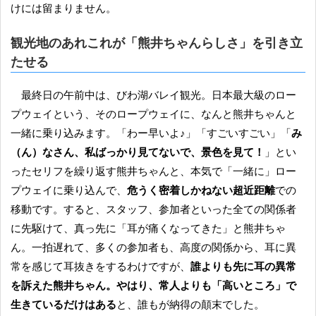
けには留まりません。
観光地のあれこれが「熊井ちゃんらしさ」を引き立
たせる
最終日の午前中は、びわ湖バレイ観光。日本最大級のロー
プウェイという、そのロープウェイに、なんと熊井ちゃんと
一緒に乗り込みます。「わー早いよ♪」「すごいすごい」「
み
（ん）なさん、私ばっかり見てないで、景色を見て！
」とい
ったセリフを繰り返す熊井ちゃんと、本気で「一緒に」ロー
プウェイに乗り込んで、
危うく密着しかねない超近距離
での
移動です。すると、スタッフ、参加者といった全ての関係者
に先駆けて、真っ先に「耳が痛くなってきた」と熊井ちゃ
ん。一拍遅れて、多くの参加者も、高度の関係から、耳に異
常を感じて耳抜きをするわけですが、
誰よりも先に耳の異常
を訴えた熊井ちゃん。やはり、常人よりも「高いところ」で
生きているだけはある
と、誰もが納得の顛末でした。