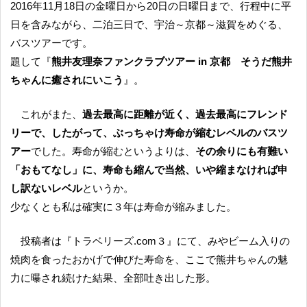
2016年11月18日の金曜日から20日の日曜日まで、行程中に平
日を含みながら、二泊三日で、宇治～京都～滋賀をめぐる、
バスツアーです。
題して『
熊井友理奈ファンクラブツアー in 京都 そうだ熊井
ちゃんに癒されにいこう
』。
これがまた、
過去最高に距離が近く、過去最高にフレンド
リーで、したがって、ぶっちゃけ寿命が縮むレベルのバスツ
アー
でした。寿命が縮むというよりは、
その余りにも有難い
「おもてなし」に、寿命も縮んで当然、いや縮まなければ申
し訳ないレベル
というか。
少なくとも私は確実に３年は寿命が縮みました。
投稿者は『トラベリーズ.com３』にて、みやビーム入りの
焼肉を食ったおかげで伸びた寿命を、ここで熊井ちゃんの魅
力に曝され続けた結果、全部吐き出した形。