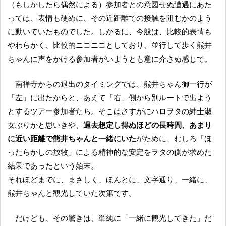
（もしかしたら偶然による）参加者との意図せぬ遭遇にあた
っては、表情も硬めに、その近距離での接触を阻むかのよう
に動いていたものでした。しかるに、今般は、比較的表情も
やわらかく、比較的ニコニコとしており、並行して歩く熊井
ちゃんに声をかける参加者がいようとも意に介さぬ感じで。
南禅寺からの退出のタイミングでは、熊井ちゃん御一行が
「左」に出たからと、あえて「右」側から別ルートで出よう
とするツアー参加者たち。そこはさすがにハロヲタの紳士淑
女ぶりかと思いきや、
過去想定し得ぬほどの長時間、あまり
に近い距離で熊井ちゃんと一緒にいた
がために、むしろ「ほ
ったらかしの放牧」による精神的な安定をヲタの側が求めた
結果であったという始末。
それほどまでに、まさしく、ほんとに、文字通り、一緒に、
熊井ちゃんと観光していた次第です。
だけども、その驚きは、単純に「一緒に観光してきた」だ