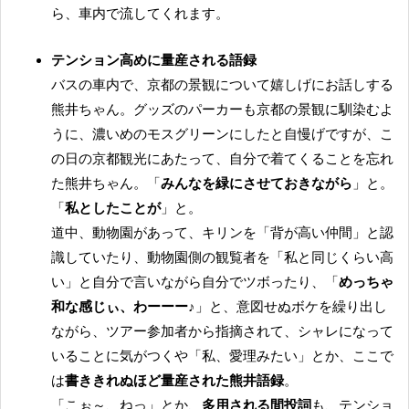
ら、車内で流してくれます。
テンション高めに量産される語録
バスの車内で、京都の景観について嬉しげにお話しする
熊井ちゃん。グッズのパーカーも京都の景観に馴染むよ
うに、濃いめのモスグリーンにしたと自慢げですが、こ
の日の京都観光にあたって、自分で着てくることを忘れ
た熊井ちゃん。「
みんなを緑にさせておきながら
」と。
「
私としたことが
」と。
道中、動物園があって、キリンを「背が高い仲間」と認
識していたり、動物園側の観覧者を「私と同じくらい高
い」と自分で言いながら自分でツボったり、「
めっちゃ
和な感じぃ、わーーー♪
」と、意図せぬボケを繰り出し
ながら、ツアー参加者から指摘されて、シャレになって
いることに気がつくや「私、愛理みたい」とか、ここで
は
書ききれぬほど量産された熊井語録
。
「こぉ～、ねっ」とか、
多用される間投詞
も、テンショ