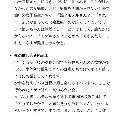
ポーズ指定不可につき、ついに「叱られる」ことが叶わ
なかったのが痛恨だけど、撮影を周囲から見ていた修学
旅行の女子高生たちが、
「誰？モデルさん？」「きれ
ー！」
とか言ってる（複数組）のが誇らしくて。でし
ょ？熊井ちゃんは綺麗でしょ、と。でもって、誰だかわ
からないのに「モデルさん？」とか出てくるあたり、こ
れも、さすが熊井ちゃんかと。
夜の癒し会★Part１
ツーショット後の夕食会場でも熊井ちゃんのご挨拶があ
って、平等院で撮影できたのは私たちだけですよと嬉し
そうにお話ししてくれます。
夕食を終えてバスは夜の癒し会なるイベントへ。ここで
行われたのが上述の「見つめ合い会」。
イベント後、ホテルへ向う途中で車内DVD第二弾にて
「どうでしたか？」と嬉しそうな熊井ちゃん。いや、い
ろいろありすぎて、すでに、まともに歩くことさえ難し