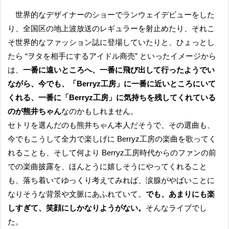
世界的なデザイナーのショーでランウェイデビューをした
り、全国区の地上波放送のレギュラーを射止めたり、それこ
そ世界的なファッション誌に登場していたりと、ひょっとし
たら “ヲタを相手にするアイドル商売” といったイメージから
は、
一番に遠いところへ、一番に飛び出して行ったようでい
ながら、今でも、「Berryz工房」に一番に近いところにいて
くれる、一番に「Berryz工房」に気持ちを残してくれている
のが熊井ちゃん
なのかもしれません。
セトリを選んだのも熊井ちゃん本人だそうで、その選曲も、
今でもこうして全力で楽しげに Berryz工房の楽曲を歌ってく
れることも、そして何より Berryz工房時代からのファンの前
での楽曲披露を、ほんとうに嬉しそうにやってくれること
も、落ち着いてゆっくり考えてみれば、涙腺がやばいことに
なりそうな背景や文脈にあふれていて。
でも、あまりにも楽
しすぎて、笑顔にしかなりようがない。
そんなライブでし
た。