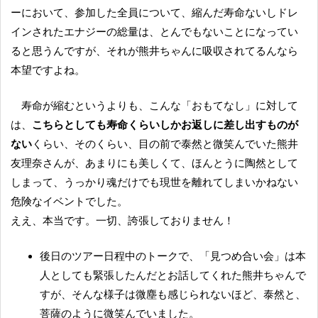
ーにおいて、参加した全員について、縮んだ寿命ないしドレ
インされたエナジーの総量は、とんでもないことになってい
ると思うんですが、それが熊井ちゃんに吸収されてるんなら
本望ですよね。
寿命が縮むというよりも、こんな「おもてなし」に対して
は、
こちらとしても寿命くらいしかお返しに差し出すものが
ない
くらい、そのくらい、目の前で泰然と微笑んでいた熊井
友理奈さんが、あまりにも美しくて、ほんとうに陶然として
しまって、うっかり魂だけでも現世を離れてしまいかねない
危険なイベントでした。
ええ、本当です。一切、誇張しておりません！
後日のツアー日程中のトークで、「見つめ合い会」は本
人としても緊張したんだとお話してくれた熊井ちゃんで
すが、そんな様子は微塵も感じられないほど、泰然と、
菩薩のように微笑んでいました。