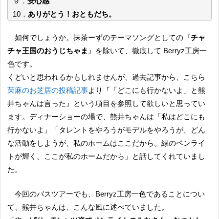
９．
安心感
10．
ありがとう！おともだち。
如何でしょうか。抹茶ーずのテーマソングとしての『
チャ
チャ王国のおうじちゃま
』を除いて、徹底して Berryz工房一
色です。
くどいと思われるかもしれませんが、過去記事から、こちら
茉麻のお芝居の投稿記事
より『「どこにも行かないよ」と熊
井ちゃんは言った』という項目を参照して欲しいと思ってい
ます。ディナーショーの場で、熊井ちゃんは「私はどこにも
行かないよ」「タレントをやろうがモデルをやろうが、どん
な活動をしようが、私のホームはここだから。緑のペンライ
トが輝く、ここが私のホームだから」と話してくれていまし
た。
今回のバスツアーでも、Berryz工房一色であることについ
て、熊井ちゃんは、こんな風に述べていました。