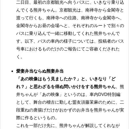
二日目、最初の京都観光へ向うバスに、いきなり乗り込
んでくる熊井ちゃん。京都観光は、南禅寺から金閣寺と
渡って行くも、南禅寺への往路、南禅寺から金閣寺へ、
金閣寺からお昼の会場へと、それぞれのルートで別々の
バスに乗り込んで一緒に移動してくれた熊井ちゃんで
す。以下、バスの車内の様子については、投稿者のバス
号車におけるものだけのご報告にてご容赦くだされた
く。
愛妻弁当ならぬ熊妻弁当
「あの映像はもう見ましたか？」と、いきなり「ど
れ？」と思わざるを得ぬ問いかけをする熊井ちゃん
。熊
井ちゃんが「あの映像」というのは、車内DVD特別編
として、舞台の稽古に勤しむ盟友須藤茉麻のために、二
段重ねの唐揚げだけがおかずのお弁当を熊井ちゃんが実
際に作るというもの。
これを一部だけ先に、熊井ちゃんが解説してくれなが