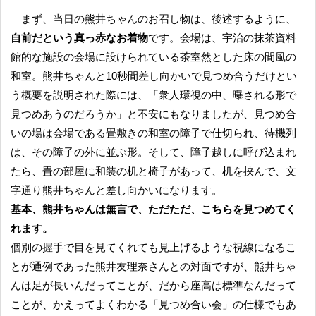
まず、当日の熊井ちゃんのお召し物は、後述するように、
自前だという真っ赤なお着物
です。会場は、宇治の抹茶資料
館的な施設の会場に設けられている茶室然とした床の間風の
和室。熊井ちゃんと10秒間差し向かいで見つめ合うだけとい
う概要を説明された際には、「衆人環視の中、曝される形で
見つめあうのだろうか」と不安にもなりましたが、見つめ合
いの場は会場である畳敷きの和室の障子で仕切られ、待機列
は、その障子の外に並ぶ形。そして、障子越しに呼び込まれ
たら、畳の部屋に和装の机と椅子があって、机を挟んで、文
字通り熊井ちゃんと差し向かいになります。
基本、熊井ちゃんは無言で、ただただ、こちらを見つめてく
れます。
個別の握手で目を見てくれても見上げるような視線になるこ
とが通例であった熊井友理奈さんとの対面ですが、熊井ちゃ
んは足が長いんだってことが、だから座高は標準なんだって
ことが、かえってよくわかる「見つめ合い会」の仕様でもあ