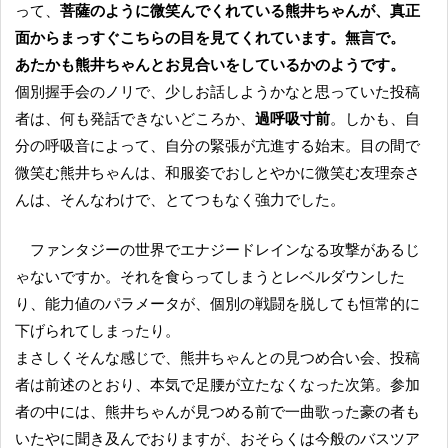
って、
菩薩のように微笑んでくれている熊井ちゃんが、真正
面からまっすぐこちらの目を見てくれています。無言で。
あたかも熊井ちゃんとお見合いをしているかのようです。
個別握手会のノリで、少しお話しようかなと思っていた投稿
者は、何も発話できないどころか、
過呼吸寸前
。しかも、自
分の呼吸音によって、自分の緊張が亢進する始末。目の間で
微笑む熊井ちゃんは、和服姿でおしとやかに微笑む友理奈さ
んは、そんなわけで、とてつもなく強力でした。
ファンタジーの世界でエナジードレインなる攻撃があるじ
ゃないですか。それを食らってしまうとレベルダウンした
り、能力値のパラメータが、個別の戦闘を脱しても恒常的に
下げられてしまったり。
まさしくそんな感じで、熊井ちゃんとの見つめ合い会、投稿
者は前述のとおり、本気で足腰が立たなくなった次第。参加
者の中には、熊井ちゃんが見つめる前で一曲歌った豪の者も
いたやに聞き及んでおりますが、おそらくは今般のバスツア