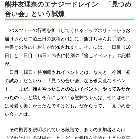
熊井友理奈のエナジードレイン 「見つめ
合い会」という試煉
バスツアーの行程を担当してくれるビッグホリデーからお
届けされた二泊三日の旅程とは別に、熊井ちゃんお手製の、
手書きの旅のしおりが配布されます。そこには、一日目（18
日）と二日目（19日）の夜に特別の「癒しイベント」の記載
が。
一日目（18日）特別癒されイベントとは、なんと、今回「初
の試み」だという、「見つめ合い会」なる破天荒なイベン
ト。「
まだ、誰もやったことのないイベント、やってみたか
ったの！
」と嬉しそうにしている熊井ちゃんは、それはそれ
は可愛く美しかったんですけども、だからって、「見つめ合
い会」とは。
その概要を説明されている段階で、多くの参加者さんは
「それはむしろ試練だ」と、どこか覚悟を決めたような発言