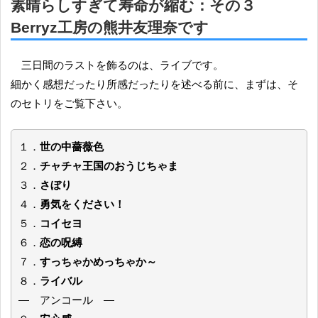
素晴らしすぎて寿命が縮む：その３
Berryz工房の熊井友理奈です
三日間のラストを飾るのは、ライブです。
細かく感想だったり所感だったりを述べる前に、まずは、そ
のセトリをご覧下さい。
１．
世の中薔薇色
２．
チャチャ王国のおうじちゃま
３．
さぼり
４．
勇気をください！
５．
コイセヨ
６．
恋の呪縛
７．
すっちゃかめっちゃか～
８．
ライバル
— アンコール —