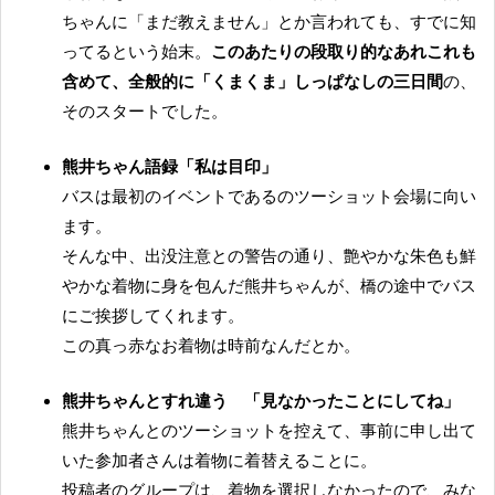
ちゃんに「まだ教えません」とか言われても、すでに知
ってるという始末。
このあたりの段取り的なあれこれも
含めて、全般的に「くまくま」しっぱなしの三日間
の、
そのスタートでした。
熊井ちゃん語録「私は目印」
バスは最初のイベントであるのツーショット会場に向い
ます。
そんな中、出没注意との警告の通り、艶やかな朱色も鮮
やかな着物に身を包んだ熊井ちゃんが、橋の途中でバス
にご挨拶してくれます。
この真っ赤なお着物は時前なんだとか。
熊井ちゃんとすれ違う 「見なかったことにしてね」
熊井ちゃんとのツーショットを控えて、事前に申し出て
いた参加者さんは着物に着替えることに。
投稿者のグループは、着物を選択しなかったので、みな