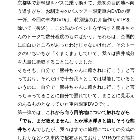
京都駅で新幹線をバスに乗り換えて、最初の目的地へ向
う道すがら、お馴染みのバスツアー限定車内DVDの第
一弾。今回の車内DVDは、特別編のお弁当作りVTRを
除いて（後述）、この先のイベントを予告する熊井ちゃ
んのトークで数分程度のものばかり。それらは、企画的
に面白いところがあったわけじゃないけれど、そのトー
クのいちいちが「くまくま」していて、我々は熊井成分
を大量に摂取することになりました。
そもそも、自分で「熊井ちゃんに癒されに行こう」と言
っており、それだけで十分我々としては堪能していると
いうのに、自分で「熊井ちゃんに癒されに行こう」と言
っちゃってることに自分で照れていて、まことに見応え
のあるものとなっていた車内限定DVDです。
第一弾では、
これから向う目的地について触れながら
「でも、まだ教えません」とか浮き浮きと嬉しそうな熊
井ちゃん
でしたが、我々はすでに旅程についての公式の
しおりなどバス車内で配布されており、VTRの中の熊井