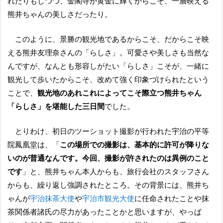
れたりもしつつ、金閣寺が黄金に輝くからこそ、一層映える
熊井ちゃんの美しさだったり。
このように、景勝の観光地であるからこそ、だからこそ映
える熊井友理奈さんの「らしさ」。可愛さや美しさも当然な
んですが、なんとも形容しがたい「らしさ」こそが、一緒に
観光して歩いたからこそ、改めて強く印象づけられたという
ことで、
観光地のあれこれによってこそ際立つ熊井ちゃん
「らしさ」を堪能した三日間
でした。
とりわけ、初日のツーショット撮影が行われた宇治の平等
院鳳凰堂は、「
この場所での撮影は、基本的に許可が降りな
いのが普通なんです。今回、撮影が許されたのは異例のこと
です
」と、熊井ちゃん本人からも、旅行会社のスタッフさん
からも、繰り返し強調されたところ。その背景には、熊井ち
ゃんが
宇治抹茶大使
や
宇治市観光大使
に任命されたことや抹
茶関係者諸氏の尽力があったことかと思いますが、やっぱ