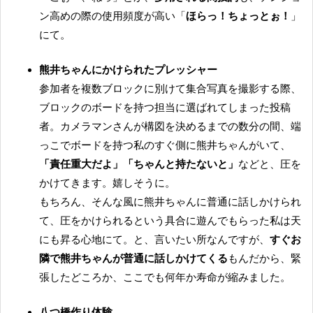
ン高めの際の使用頻度が高い「
ほらっ！ちょっとぉ！
」
にて。
熊井ちゃんにかけられたプレッシャー
参加者を複数ブロックに別けて集合写真を撮影する際、
ブロックのボードを持つ担当に選ばれてしまった投稿
者。カメラマンさんが構図を決めるまでの数分の間、端
っこでボードを持つ私のすぐ側に熊井ちゃんがいて、
「責任重大だよ」「ちゃんと持たないと」
などと、圧を
かけてきます。嬉しそうに。
もちろん、そんな風に熊井ちゃんに普通に話しかけられ
て、圧をかけられるという具合に遊んでもらった私は天
にも昇る心地にて。と、言いたい所なんですが、
すぐお
隣で熊井ちゃんが普通に話しかけてくる
もんだから、緊
張したどころか、ここでも何年か寿命が縮みました。
八つ橋作り体験