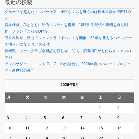
最近の投稿
グループを超えたメンバーケア 小田さくらを継ぐのは松永里愛か河西結心
か
宮本佳林、AIとともに配信システムを構築 10時間生配信の裏側を自ら制
作 ファン「これがDIYか…」
熊井友理奈、渋谷でファンクラブイベントを開催 33歳を迎えるバースデー
で明らかになる “圧” の正体
夏焼雅、ファンクラブ会員証お渡し会 ”らしい距離感” がもたらすファンの
笑顔
アンバサダー・ユニット ConChu! が告げた、2026年夏のハロー！プロジェ
クト新世代の幕開け
2026年8月
月
火
水
木
金
土
日
1
2
3
4
5
6
7
8
9
10
11
12
13
14
15
16
17
18
19
20
21
22
23