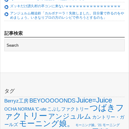
ズッキだけ譜久村の卒コンに来ないｗｗｗｗｗｗｗｗｗｗｗｗｗｗｗｗ
アンジュルム橋迫鈴「カルボナーラ！失敗しました。目分量で作るのをや
めましょう。いきなりプロの方のレシピで作ろうとするのも」
記事検索
タグ
Juice=Juice
BEYOOOOONDS
Berryz工房
つばきフ
OCHA NORMA
℃-ute
こぶしファクトリー
ァクトリー
アンジュルム
カントリー・ガ
モーニング娘。
ールズ
モーニング
モーニング娘。'21