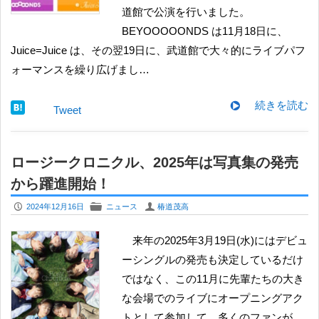
道館で公演を行いました。
BEYOOOOONDS は11月18日に、
Juice=Juice は、その翌19日に、武道館で大々的にライブパフ
ォーマンスを繰り広げまし…
続きを読む
Tweet
ロージークロニクル、2025年は写真集の発売
から躍進開始！
P
F
U
2024年12月16日
ニュース
椿道茂高
来年の2025年3月19日(水)にはデビュ
ーシングルの発売も決定しているだけ
ではなく、この11月に先輩たちの大き
な会場でのライブにオープニングアク
トとして参加して、多くのファンが