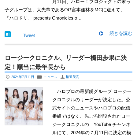
月11日、ハロー！プロジェクトの末っ
子グループは、大先輩であるOG宮本佳林をMCに迎えて、
『ハロドリ。 presents Chronicles o…
続きを読む
Tweet
ロージークロニクル、リーダー橋田歩果に決
定！順当に最年長から
P
F
U
2024年7月11日
ニュース
椿道茂高
ハロプロの最新鋭グループ ロージー
クロニクルのリーダーが決定した。公
式サイトのニュースやハロプロの配信
番組ではなく、先ごろ開設されたロー
ジークロニクルの YouTube チャンネ
ルにて、2024年の７月11日に決定の模