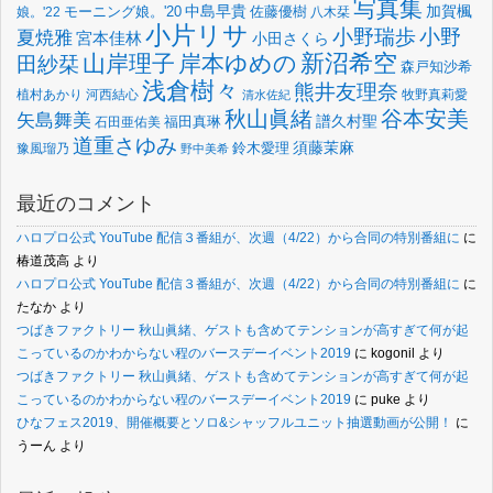
写真集
中島早貴
加賀楓
佐藤優樹
娘。'22
モーニング娘。'20
八木栞
小片リサ
小野瑞歩
小野
夏焼雅
宮本佳林
小田さくら
新沼希空
山岸理子
岸本ゆめの
田紗栞
森戸知沙希
浅倉樹々
熊井友理奈
植村あかり
河西結心
牧野真莉愛
清水佐紀
谷本安美
秋山眞緒
矢島舞美
譜久村聖
福田真琳
石田亜佑美
道重さゆみ
須藤茉麻
鈴木愛理
豫風瑠乃
野中美希
最近のコメント
ハロプロ公式 YouTube 配信３番組が、次週（4/22）から合同の特別番組に
に
椿道茂高
より
ハロプロ公式 YouTube 配信３番組が、次週（4/22）から合同の特別番組に
に
たなか
より
つばきファクトリー 秋山眞緒、ゲストも含めてテンションが高すぎて何が起
こっているのかわからない程のバースデーイベント2019
に
kogonil
より
つばきファクトリー 秋山眞緒、ゲストも含めてテンションが高すぎて何が起
こっているのかわからない程のバースデーイベント2019
に
puke
より
ひなフェス2019、開催概要とソロ&シャッフルユニット抽選動画が公開！
に
うーん
より