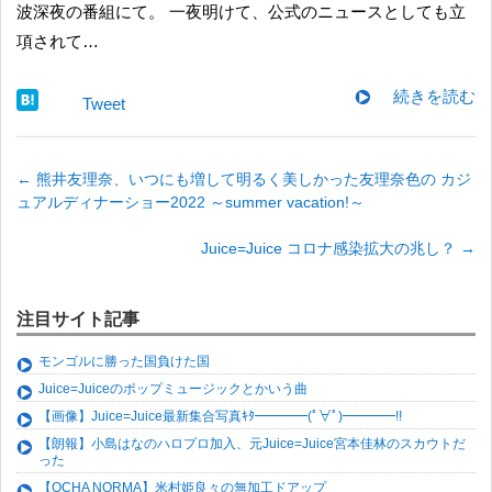
波深夜の番組にて。 一夜明けて、公式のニュースとしても立
項されて…
続きを読む
Tweet
←
熊井友理奈、いつにも増して明るく美しかった友理奈色の カジ
ュアルディナーショー2022 ～summer vacation!～
Juice=Juice コロナ感染拡大の兆し？
→
注目サイト記事
モンゴルに勝った国負けた国
Juice=Juiceのポップミュージックとかいう曲
【画像】Juice=Juice最新集合写真ｷﾀ━━━━(ﾟ∀ﾟ)━━━━!!
【朗報】小島はなのハロプロ加入、元Juice=Juice宮本佳林のスカウトだ
った
【OCHA NORMA】米村姫良々の無加工ドアップ