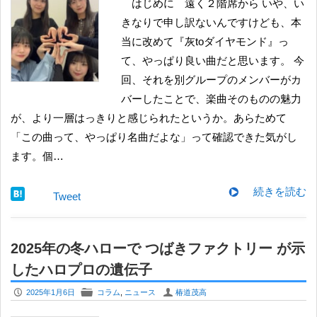
はじめに 遠く２階席から いや、い
きなりで申し訳ないんですけども、本
当に改めて『灰toダイヤモンド』っ
て、やっぱり良い曲だと思います。 今
回、それを別グループのメンバーがカ
バーしたことで、楽曲そのものの魅力
が、より一層はっきりと感じられたというか。あらためて
「この曲って、やっぱり名曲だよな」って確認できた気がし
ます。個…
続きを読む
Tweet
2025年の冬ハローで つばきファクトリー が示
したハロプロの遺伝子
P
F
U
2025年1月6日
コラム
,
ニュース
椿道茂高