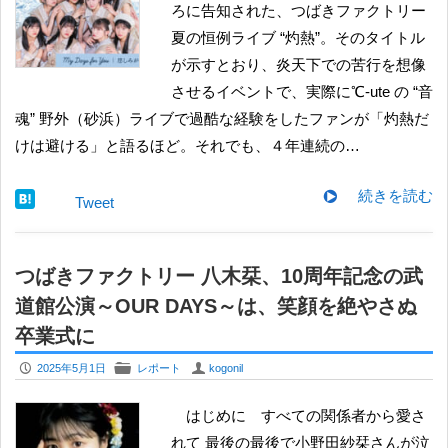
ろに告知された、つばきファクトリー
夏の恒例ライブ “灼熱”。そのタイトル
が示すとおり、炎天下での苦行を想像
させるイベントで、実際に℃-ute の “音
魂” 野外（砂浜）ライブで過酷な経験をしたファンが「灼熱だ
けは避ける」と語るほど。それでも、４年連続の…
続きを読む
Tweet
つばきファクトリー 八木栞、10周年記念の武
道館公演～OUR DAYS～は、笑顔を絶やさぬ
卒業式に
P
F
U
2025年5月1日
レポート
kogonil
はじめに すべての関係者から愛さ
れて 最後の最後で小野田紗栞さんが泣