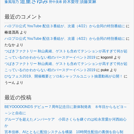
道重さゆみ
須藤茉麻
鈴木愛理
豫風瑠乃
野中美希
最近のコメント
ハロプロ公式 YouTube 配信３番組が、次週（4/22）から合同の特別番組に
に
椿道茂高
より
ハロプロ公式 YouTube 配信３番組が、次週（4/22）から合同の特別番組に
に
たなか
より
つばきファクトリー 秋山眞緒、ゲストも含めてテンションが高すぎて何が起
こっているのかわからない程のバースデーイベント2019
に
kogonil
より
つばきファクトリー 秋山眞緒、ゲストも含めてテンションが高すぎて何が起
こっているのかわからない程のバースデーイベント2019
に
puke
より
ひなフェス2019、開催概要とソロ&シャッフルユニット抽選動画が公開！
に
うーん
より
最近の投稿
BEYOOOOONDS デビュー７周年記念日に新体制発表 ８年目からもビヨ～
～ンと自在に
グループを超えたメンバーケア 小田さくらを継ぐのは松永里愛か河西結心
か
宮本佳林、AIとともに配信システムを構築 10時間生配信の裏側を自ら制