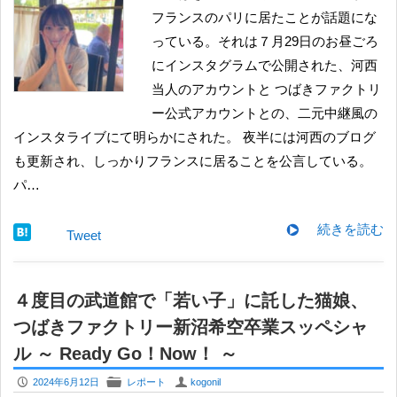
フランスのパリに居たことが話題にな
っている。それは７月29日のお昼ごろ
にインスタグラムで公開された、河西
当人のアカウントと つばきファクトリ
ー公式アカウントとの、二元中継風の
インスタライブにて明らかにされた。 夜半には河西のブログ
も更新され、しっかりフランスに居ることを公言している。
パ…
続きを読む
Tweet
４度目の武道館で「若い子」に託した猫娘、
つばきファクトリー新沼希空卒業スッペシャ
ル ～ Ready Go！Now！ ～
P
F
U
2024年6月12日
レポート
kogonil