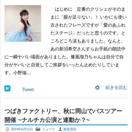
はじめに 定番のクリシェがそのま
まに「眼が足りない」！ いかにも使い
古されたフレーズですが「愛のあふれ
たステージ」だったと思うのです。と
ころどころ涙もありました。なんと、
あの新沼希空さんすらお手紙の朗読中
に一瞬ヤバい場面がありました。豫風瑠乃ちゃんは自分で自
分がヤバいと自覚してご挨拶をいったん止めたりしていま
す。小野瑞…
続きを読む
Tweet
つばきファクトリー、秋に岡山でバスツアー
開催 ~ナルチカ公演と連動か？~
P
F
U
2024年6月11日
ニュース
椿道茂高