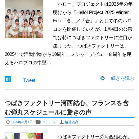
ハロー！プロジェクトは2025年の年
明けから『Hello! Project 2025 Winter
Fes.「各」／「合」』として冬のハロ
コンを開催しているが、1月4日の公演
では特につばきファクトリーに注目が
集まった。 つばきファクトリーは、
2025年で活動開始から10周年、メジャーデビュー８周年を迎
えるハロプロの中堅…
続きを読む
Tweet
つばきファクトリー河西結心、フランスを含
む弾丸スケジュールに驚きの声
P
F
U
2024年8月1日
ニュース
椿道茂高
つばきファクトリーの河西結心が、