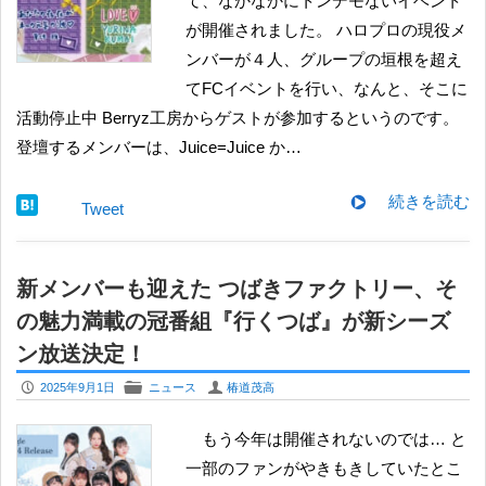
て、なかなかにトンデモないイベント
が開催されました。 ハロプロの現役メ
ンバーが４人、グループの垣根を超え
てFCイベントを行い、なんと、そこに
活動停止中 Berryz工房からゲストが参加するというのです。
登壇するメンバーは、Juice=Juice か…
続きを読む
Tweet
新メンバーも迎えた つばきファクトリー、そ
の魅力満載の冠番組『行くつば』が新シーズ
ン放送決定！
P
F
U
2025年9月1日
ニュース
椿道茂高
もう今年は開催されないのでは… と
一部のファンがやきもきしていたとこ