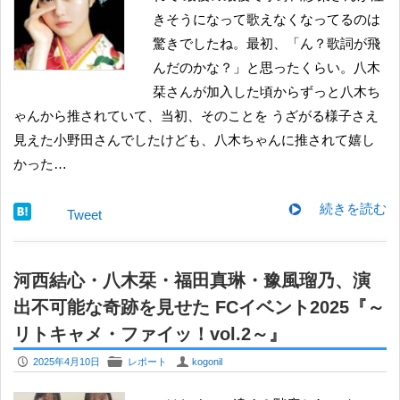
きそうになって歌えなくなってるのは
驚きでしたね。最初、「ん？歌詞が飛
んだのかな？」と思ったくらい。八木
栞さんが加入した頃からずっと八木ち
ゃんから推されていて、当初、そのことを うざがる様子さえ
見えた小野田さんでしたけども、八木ちゃんに推されて嬉し
かった…
続きを読む
Tweet
河西結心・八木栞・福田真琳・豫風瑠乃、演
出不可能な奇跡を見せた FCイベント2025『～
リトキャメ・ファイッ！vol.2～』
P
F
U
2025年4月10日
レポート
kogonil