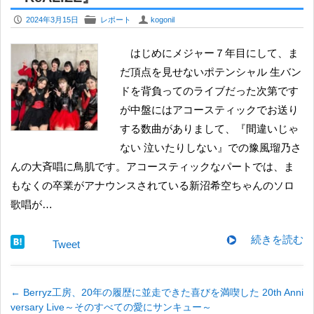
P
F
U
2024年3月15日
レポート
kogonil
はじめにメジャー７年目にして、ま
だ頂点を見せないポテンシャル 生バン
ドを背負ってのライブだった次第です
が中盤にはアコースティックでお送り
する数曲がありまして、『間違いじゃ
ない 泣いたりしない』での豫風瑠乃さ
んの大斉唱に鳥肌です。アコースティックなパートでは、ま
もなくの卒業がアナウンスされている新沼希空ちゃんのソロ
歌唱が…
続きを読む
Tweet
←
Berryz工房、20年の履歴に並走できた喜びを満喫した 20th Anni
versary Live～そのすべての愛にサンキュー～