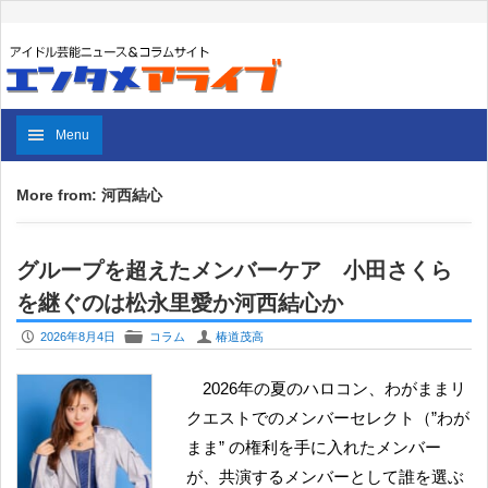
Menu
More from: 河西結心
グループを超えたメンバーケア 小田さくら
を継ぐのは松永里愛か河西結心か
P
F
U
2026年8月4日
コラム
椿道茂高
2026年の夏のハロコン、わがままリ
クエストでのメンバーセレクト（”わが
まま” の権利を手に入れたメンバー
が、共演するメンバーとして誰を選ぶ