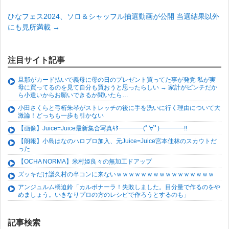
ひなフェス2024、ソロ＆シャッフル抽選動画が公開 当選結果以外
にも見所満載
→
注目サイト記事
旦那がカード払いで義母に母の日のプレゼント買ってた事が発覚 私が実
母に買ってるのを見て自分も買おうと思ったらしい → 家計がピンチだか
ら小遣いからお願いできるか聞いたら…
小田さくらと弓桁朱琴がストレッチの後に手を洗いに行く理由について大
激論！どっちも一歩も引かない
【画像】Juice=Juice最新集合写真ｷﾀ━━━━(ﾟ∀ﾟ)━━━━!!
【朗報】小島はなのハロプロ加入、元Juice=Juice宮本佳林のスカウトだ
った
【OCHA NORMA】米村姫良々の無加工ドアップ
ズッキだけ譜久村の卒コンに来ないｗｗｗｗｗｗｗｗｗｗｗｗｗｗｗｗ
アンジュルム橋迫鈴「カルボナーラ！失敗しました。目分量で作るのをや
めましょう。いきなりプロの方のレシピで作ろうとするのも」
記事検索