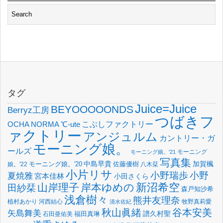
タグ
Juice=Juice
BEYOOOOONDS
Berryz工房
つばきフ
OCHA NORMA
℃-ute
こぶしファクトリー
ァクトリー
アンジュルム
カントリー・ガ
モーニング娘。
ールズ
モーニング
モーニング娘。'21
写真集
中島早貴
加賀楓
佐藤優樹
娘。'22
モーニング娘。'20
八木栞
小片リサ
小野瑞歩
小野
夏焼雅
宮本佳林
小田さくら
新沼希空
山岸理子
岸本ゆめの
田紗栞
森戸知沙希
浅倉樹々
熊井友理奈
植村あかり
河西結心
牧野真莉愛
清水佐紀
谷本安美
秋山眞緒
矢島舞美
譜久村聖
福田真琳
石田亜佑美