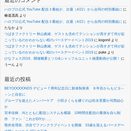
最近のコメント
ハロプロ公式 YouTube 配信３番組が、次週（4/22）から合同の特別番組に
に
椿道茂高
より
ハロプロ公式 YouTube 配信３番組が、次週（4/22）から合同の特別番組に
に
たなか
より
つばきファクトリー 秋山眞緒、ゲストも含めてテンションが高すぎて何が起
こっているのかわからない程のバースデーイベント2019
に
kogonil
より
つばきファクトリー 秋山眞緒、ゲストも含めてテンションが高すぎて何が起
こっているのかわからない程のバースデーイベント2019
に
puke
より
ひなフェス2019、開催概要とソロ&シャッフルユニット抽選動画が公開！
に
うーん
より
最近の投稿
BEYOOOOONDS デビュー７周年記念日に新体制発表 ８年目からもビヨ～
～ンと自在に
グループを超えたメンバーケア 小田さくらを継ぐのは松永里愛か河西結心
か
宮本佳林、AIとともに配信システムを構築 10時間生配信の裏側を自ら制
作 ファン「これがDIYか…」
熊井友理奈、渋谷でファンクラブイベントを開催 33歳を迎えるバースデー