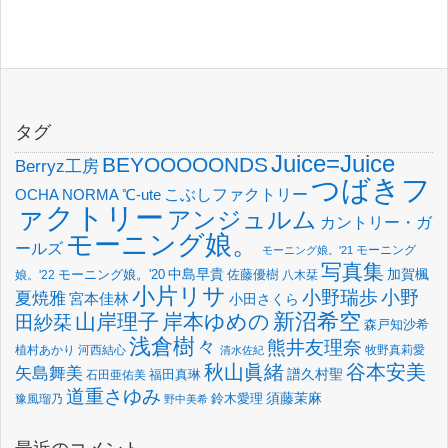
タグ
Juice=Juice
BEYOOOOONDS
Berryz工房
つばきフ
OCHA NORMA
℃-ute
こぶしファクトリー
ァクトリー
アンジュルム
カントリー・ガ
モーニング娘。
ールズ
モーニング
モーニング娘。'21
写真集
中島早貴
加賀楓
佐藤優樹
娘。'22
モーニング娘。'20
八木栞
小片リサ
小野瑞歩
小野
夏焼雅
宮本佳林
小田さくら
新沼希空
山岸理子
岸本ゆめの
田紗栞
森戸知沙希
浅倉樹々
熊井友理奈
植村あかり
河西結心
牧野真莉愛
清水佐紀
谷本安美
秋山眞緒
矢島舞美
譜久村聖
福田真琳
石田亜佑美
道重さゆみ
須藤茉麻
鈴木愛理
豫風瑠乃
野中美希