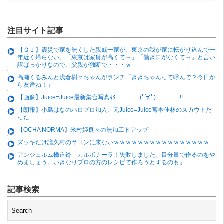
注目サイト記事
【ＧＪ】震災で家を無くした親戚一家が、東京の我が家に転がり込んで一
年近く帰らない。「東京は家賃が高くて～」「働き口がなくて～」と言い
訳ばっかりなので、父親が独断で・・・ｗ
高瀬くるみんと浅倉樹々ちゃんがランチ「ききちゃんって呼んで？今日か
ら友達ね！」
【画像】Juice=Juice最新集合写真ｷﾀ━━━━(ﾟ∀ﾟ)━━━━!!
【朗報】小島はなのハロプロ加入、元Juice=Juice宮本佳林のスカウトだ
った
【OCHA NORMA】米村姫良々の無加工ドアップ
ズッキだけ譜久村の卒コンに来ないｗｗｗｗｗｗｗｗｗｗｗｗｗｗｗｗ
アンジュルム橋迫鈴「カルボナーラ！失敗しました。目分量で作るのをや
めましょう。いきなりプロの方のレシピで作ろうとするのも」
記事検索