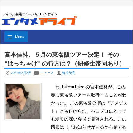
Menu
宮本佳林、５月の東名阪ツアー決定！ その
“はっちゃけ” の行方は？（研修生帯同あり）
P
F
U
2022年3月8日
ニュース
椿道茂高
元 Juice=Juice の宮本佳林が、この
春に東名阪ツアーを敢行することがわ
かった。 この東名阪公演は『アメジス
ト』と名付けられ、ハロプロにとって
も馴染の深い会場で開催される。この
情報は（「お知らせがあるから見て欲