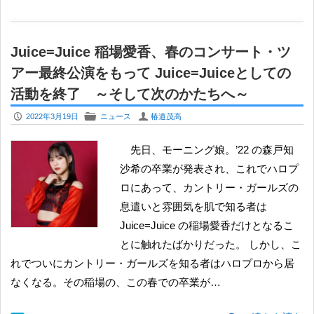
Juice=Juice 稲場愛香、春のコンサート・ツ
アー最終公演をもって Juice=Juiceとしての
活動を終了 ～そして次のかたちへ～
P
F
U
2022年3月19日
ニュース
椿道茂高
先日、モーニング娘。’22 の森戸知
沙希の卒業が発表され、これでハロプ
ロにあって、カントリー・ガールズの
息遣いと雰囲気を肌で知る者は
Juice=Juice の稲場愛香だけとなるこ
とに触れたばかりだった。 しかし、こ
れでついにカントリー・ガールズを知る者はハロプロから居
なくなる。その稲場の、この春での卒業が…