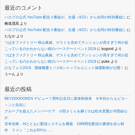
最近のコメント
ハロプロ公式 YouTube 配信３番組が、次週（4/22）から合同の特別番組に
に
椿道茂高
より
ハロプロ公式 YouTube 配信３番組が、次週（4/22）から合同の特別番組に
に
たなか
より
つばきファクトリー 秋山眞緒、ゲストも含めてテンションが高すぎて何が起
こっているのかわからない程のバースデーイベント2019
に
kogonil
より
つばきファクトリー 秋山眞緒、ゲストも含めてテンションが高すぎて何が起
こっているのかわからない程のバースデーイベント2019
に
puke
より
ひなフェス2019、開催概要とソロ&シャッフルユニット抽選動画が公開！
に
うーん
より
最近の投稿
BEYOOOOONDS デビュー７周年記念日に新体制発表 ８年目からもビヨ～
～ンと自在に
グループを超えたメンバーケア 小田さくらを継ぐのは松永里愛か河西結心
か
宮本佳林、AIとともに配信システムを構築 10時間生配信の裏側を自ら制
作 ファン「これがDIYか…」