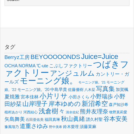
タグ
Juice=Juice
BEYOOOOONDS
Berryz工房
つばきフ
OCHA NORMA
℃-ute
こぶしファクトリー
ァクトリー
アンジュルム
カントリー・ガ
モーニング娘。
ールズ
モーニング
モーニング娘。'21
写真集
中島早貴
加賀楓
佐藤優樹
娘。'22
モーニング娘。'20
八木栞
小片リサ
小野瑞歩
小野
夏焼雅
宮本佳林
小田さくら
新沼希空
山岸理子
岸本ゆめの
田紗栞
森戸知沙希
浅倉樹々
熊井友理奈
植村あかり
河西結心
牧野真莉愛
清水佐紀
谷本安美
秋山眞緒
矢島舞美
譜久村聖
福田真琳
石田亜佑美
道重さゆみ
須藤茉麻
鈴木愛理
豫風瑠乃
野中美希