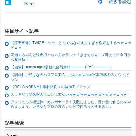
続きを読む
Tweet
注目サイト記事
【貯王画像】TWICE・モモ、とんでもないえちすぎる格好をするｗｗｗｗ
ｗｗｗ
高瀬くるみんと浅倉樹々ちゃんがランチ「ききちゃんって呼んで？今日か
ら友達ね！」
【画像】Juice=Juice最新集合写真ｷﾀ━━━━(ﾟ∀ﾟ)━━━━!!
【朗報】小島はなのハロプロ加入、元Juice=Juice宮本佳林のスカウトだ
った
【OCHA NORMA】米村姫良々の無加工ドアップ
ズッキだけ譜久村の卒コンに来ないｗｗｗｗｗｗｗｗｗｗｗｗｗｗｗｗ
アンジュルム橋迫鈴「カルボナーラ！失敗しました。目分量で作るのをや
めましょう。いきなりプロの方のレシピで作ろうとするのも」
記事検索