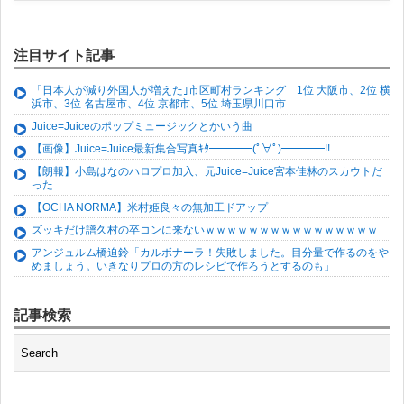
注目サイト記事
「日本人が減り外国人が増えた｣市区町村ランキング 1位 大阪市、2位 横
浜市、3位 名古屋市、4位 京都市、5位 埼玉県川口市
Juice=Juiceのポップミュージックとかいう曲
【画像】Juice=Juice最新集合写真ｷﾀ━━━━(ﾟ∀ﾟ)━━━━!!
【朗報】小島はなのハロプロ加入、元Juice=Juice宮本佳林のスカウトだ
った
【OCHA NORMA】米村姫良々の無加工ドアップ
ズッキだけ譜久村の卒コンに来ないｗｗｗｗｗｗｗｗｗｗｗｗｗｗｗｗ
アンジュルム橋迫鈴「カルボナーラ！失敗しました。目分量で作るのをや
めましょう。いきなりプロの方のレシピで作ろうとするのも」
記事検索