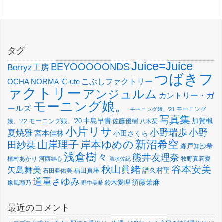
タグ
Juice=Juice
BEYOOOOONDS
Berryz工房
つばきフ
OCHA NORMA
℃-ute
こぶしファクトリー
ァクトリー
アンジュルム
カントリー・ガ
モーニング娘。
ールズ
モーニング
モーニング娘。'21
写真集
中島早貴
加賀楓
佐藤優樹
娘。'22
モーニング娘。'20
八木栞
小片リサ
小野瑞歩
小野
夏焼雅
宮本佳林
小田さくら
新沼希空
山岸理子
岸本ゆめの
田紗栞
森戸知沙希
浅倉樹々
熊井友理奈
植村あかり
河西結心
牧野真莉愛
清水佐紀
谷本安美
秋山眞緒
矢島舞美
譜久村聖
福田真琳
石田亜佑美
道重さゆみ
須藤茉麻
鈴木愛理
豫風瑠乃
野中美希
最近のコメント