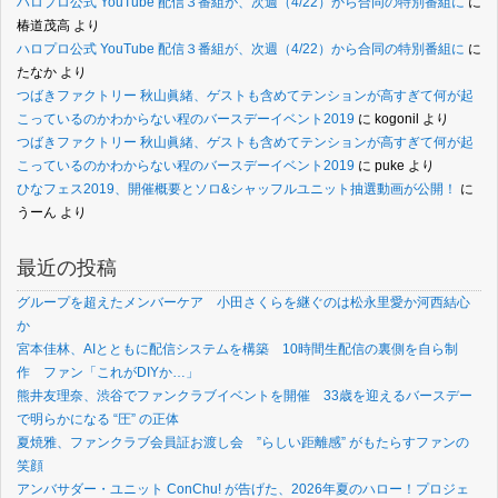
ハロプロ公式 YouTube 配信３番組が、次週（4/22）から合同の特別番組に
に
椿道茂高
より
ハロプロ公式 YouTube 配信３番組が、次週（4/22）から合同の特別番組に
に
たなか
より
つばきファクトリー 秋山眞緒、ゲストも含めてテンションが高すぎて何が起
こっているのかわからない程のバースデーイベント2019
に
kogonil
より
つばきファクトリー 秋山眞緒、ゲストも含めてテンションが高すぎて何が起
こっているのかわからない程のバースデーイベント2019
に
puke
より
ひなフェス2019、開催概要とソロ&シャッフルユニット抽選動画が公開！
に
うーん
より
最近の投稿
グループを超えたメンバーケア 小田さくらを継ぐのは松永里愛か河西結心
か
宮本佳林、AIとともに配信システムを構築 10時間生配信の裏側を自ら制
作 ファン「これがDIYか…」
熊井友理奈、渋谷でファンクラブイベントを開催 33歳を迎えるバースデー
で明らかになる “圧” の正体
夏焼雅、ファンクラブ会員証お渡し会 ”らしい距離感” がもたらすファンの
笑顔
アンバサダー・ユニット ConChu! が告げた、2026年夏のハロー！プロジェ