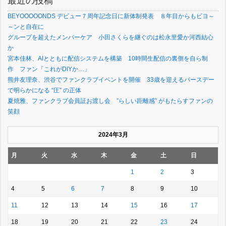
最近の投稿
BEYOOOOONDS デビュー７周年記念日に新体制発表 ８年目からもビヨ～
～ンと自在に
グループを超えたメンバーケア 小田さくらを継ぐのは松永里愛か河西結心
か
宮本佳林、AIとともに配信システムを構築 10時間生配信の裏側を自ら制
作 ファン「これがDIYか…」
熊井友理奈、渋谷でファンクラブイベントを開催 33歳を迎えるバースデー
で明らかになる “圧” の正体
夏焼雅、ファンクラブ会員証お渡し会 ”らしい距離感” がもたらすファンの
笑顔
2024年3月
月
火
水
木
金
土
日
1
2
3
4
5
6
7
8
9
10
11
12
13
14
15
16
17
18
19
20
21
22
23
24