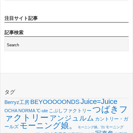
注目サイト記事
記事検索
タグ
Juice=Juice
BEYOOOOONDS
Berryz工房
つばきフ
OCHA NORMA
℃-ute
こぶしファクトリー
ァクトリー
アンジュルム
カントリー・ガ
モーニング娘。
ールズ
モーニング
モーニング娘。'21