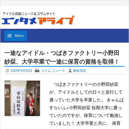
Menu
一途なアイドル・つばきファクトリー小野田
紗栞、大学卒業で一途に保育の資格を取得！
P
F
U
2024年3月31日
コラム
,
ニュース
椿道茂高
つばきファクトリーの小野田紗栞
が、アイドルとしての日々と並行して
通っていた大学を卒業した。 きゃんぱ
すらいふ♪小野田紗栞 短期大学に通っ
ていたのですが、保育について勉強し
ていました！ 大学卒業と共に、 保育