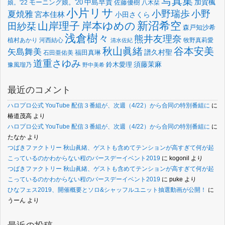
写真集
中島早貴
加賀楓
佐藤優樹
娘。'22
モーニング娘。'20
八木栞
小片リサ
小野瑞歩
小野
夏焼雅
宮本佳林
小田さくら
新沼希空
山岸理子
岸本ゆめの
田紗栞
森戸知沙希
浅倉樹々
熊井友理奈
植村あかり
河西結心
牧野真莉愛
清水佐紀
谷本安美
秋山眞緒
矢島舞美
譜久村聖
福田真琳
石田亜佑美
道重さゆみ
須藤茉麻
鈴木愛理
豫風瑠乃
野中美希
最近のコメント
ハロプロ公式 YouTube 配信３番組が、次週（4/22）から合同の特別番組に
に
椿道茂高
より
ハロプロ公式 YouTube 配信３番組が、次週（4/22）から合同の特別番組に
に
たなか
より
つばきファクトリー 秋山眞緒、ゲストも含めてテンションが高すぎて何が起
こっているのかわからない程のバースデーイベント2019
に
kogonil
より
つばきファクトリー 秋山眞緒、ゲストも含めてテンションが高すぎて何が起
こっているのかわからない程のバースデーイベント2019
に
puke
より
ひなフェス2019、開催概要とソロ&シャッフルユニット抽選動画が公開！
に
うーん
より