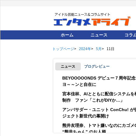
ホーム
ニュース
コラ
トップページ
2024年
5月
11日
ニュース
ブログレビュー
BEYOOOOONDS デビュー７周年
ヨ～～ンと自在に
宮本佳林、AIとともに配信システムを
制作 ファン「これがDIYか…」
アンバサダー・ユニット ConChu! 
ジェクト新世代の幕開け
熊井友理奈、トマト嫌いなのにカゴメ
“熊井ちゃん” のお人柄