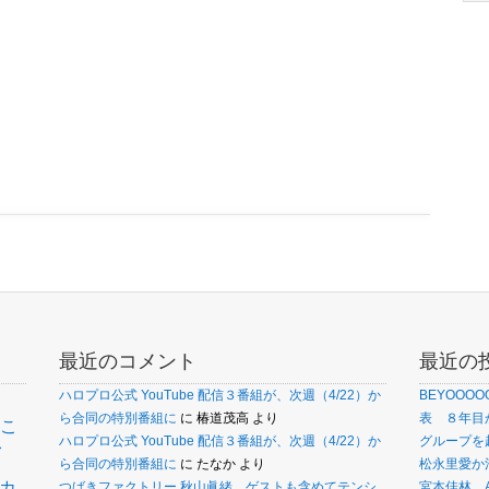
最近のコメント
最近の
ハロプロ公式 YouTube 配信３番組が、次週（4/22）か
BEYOOO
ら合同の特別番組に
に
椿道茂高
より
表 ８年目
こ
ァ
ハロプロ公式 YouTube 配信３番組が、次週（4/22）か
グループを
ら合同の特別番組に
に
たなか
より
松永里愛か
カ
つばきファクトリー 秋山眞緒、ゲストも含めてテンシ
宮本佳林、