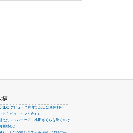
投稿
OONDS デビュー７周年記念日に新体制発
からもビヨ～～ンと自在に
超えたメンバーケア 小田さくらを継ぐのは
河西結心か
AIとともに配信システムを構築 10時間生