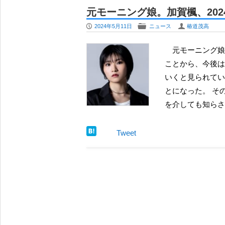
モーニング娘。18期のメンバーカラ
元モーニング娘。加賀楓、20
カラー変更も
P
F
U
2024年5月11日
ニュース
椿道茂高
夏焼雅、アイドルオーディションを総合
で「次代のロック」目指す
元モーニング娘。13期メンバーで、2023年に伝統的な大舞台に抜擢された
OCHA NORMA 北原もも、待望の
ことから、今後は
定 ”妖艶” と “天真爛漫” の間で
いくと見られてい
牧野真莉愛、卒業後にインスタ更新 相
とになった。 そ
安堵
を介しても知らさ
夏焼雅 YouTubeチャンネルに徳永千
するか
Tweet
元モーニング娘。北川莉央、テレビ東
レ東音楽祭2026夏』でアナウンサー 