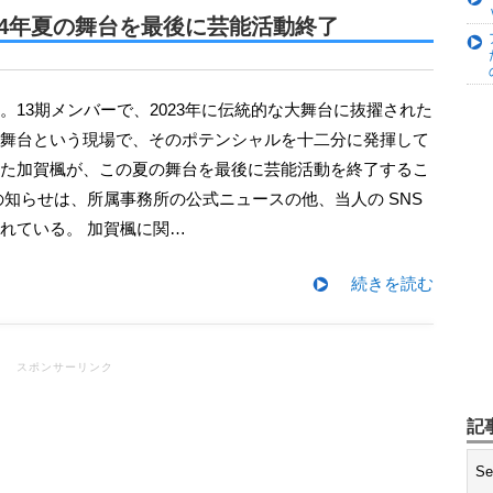
ー発表 加えて山﨑愛生のメンバー
24年夏の舞台を最後に芸能活動終了
プロデュース！アイドル×ROCK
初写真集『もももてぃーん。』発売決
舞台という現場で、そのポテンシャルを十二分に発揮して
た加賀楓が、この夏の舞台を最後に芸能活動を終了するこ
変わらずの “牧野節” にファンも
の知らせは、所属事務所の公式ニュースの他、当人の SNS
れている。 加賀楓に関…
奈美！ このままBerryz工房を網羅
続きを読む
京アナウンサーとして初仕事 『テ
デビュー
スポンサーリンク
記