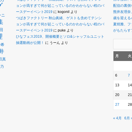
グ
ョンが高すぎて何が起こっているのかわからない程のバ
配信の裏側
ースデーイベント2019
に
kogonil
より
熊井友理奈
ーニ
つばきファクトリー 秋山眞緒、ゲストも含めてテンシ
歳を迎えるバ
集
ョンが高すぎて何が起こっているのかわからない程のバ
夏焼雅、フ
田
ースデーイベント2019
に
puke
より
がもたらす
理
ひなフェス2019、開催概要とソロ&シャッフルユニット
抽選動画が公開！
に
うーん
より
沙希
井
月
火
田真
瑠乃
6
7
13
14
20
21
27
28
« 4月
6月 