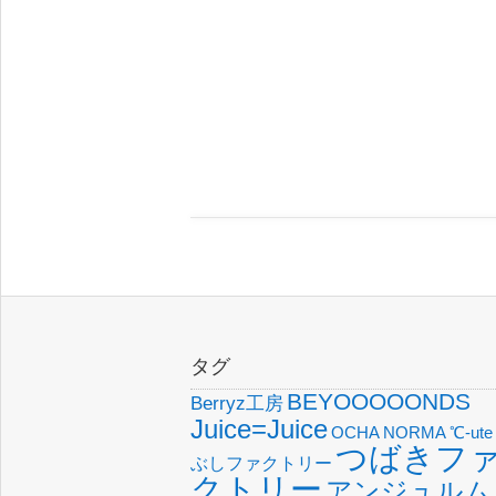
タグ
BEYOOOOONDS
Berryz工房
Juice=Juice
OCHA NORMA
℃-ute
つばきフ
ぶしファクトリー
クトリー
アンジュルム