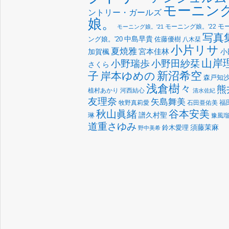
モーニン
ントリー・ガールズ
娘。
モーニング娘。'22
モ
モーニング娘。'21
写真
中島早貴
佐藤優樹
ング娘。'20
八木栞
小片リサ
夏焼雅
宮本佳林
加賀楓
小
山岸
小野瑞歩
小野田紗栞
さくら
新沼希空
子
岸本ゆめの
森戸知
浅倉樹々
熊
植村あかり
河西結心
清水佐紀
友理奈
矢島舞美
福
牧野真莉愛
石田亜佑美
谷本安美
秋山眞緒
譜久村聖
琳
豫風
道重さゆみ
須藤茉麻
鈴木愛理
野中美希