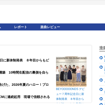
ム
レポート
楽曲レビュー
注
記念日に新体制発表 ８年目からもビ
構築 10時間生配信の裏側を自ら
が告げた、2026年夏のハロー！プロ
BEYOOOOONDS デビ
ュー７周年記念日に新
CMに連続起用 現場で信頼される
体制発表 ８年目から
もビヨ～～ンと自在に