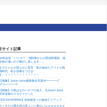
目サイト記事
NHK会長「パトカー・消防車からの受信料徴収、猛
反発が凄いので検討し直します…」
まろちゃんが高らかに宣言「私が始めたアイドル戦
国時代、私が決着をつけま
す」！！！！！！！！！！！！
【画像】Juice=Juice最新集合写真ｷﾀ━━━━(ﾟ
∀ﾟ)━━━━!!
【朗報】小島はなのハロプロ加入、元Juice=Juice
宮本佳林のスカウトだった
【OCHA NORMA】米村姫良々の無加工ドアップ
ズッキだけ譜久村の卒コンに来ないｗｗｗｗｗｗｗ