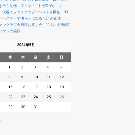
を自ら制作 ファン「これがDIYか…」
、渋谷でファンクラブイベントを開催 33
ースデーで明らかになる “圧” の正体
ァンクラブ会員証お渡し会 ”らしい距離感”
ファンの笑顔
2024年5月
水
木
金
土
日
1
2
3
4
5
8
9
10
11
12
15
16
17
18
19
22
23
24
25
26
29
30
31
»