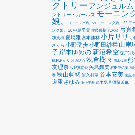
クトリー
アンジュルム
モーニン
ントリー・ガールズ
娘。
モーニング娘。'22
モ
モーニング娘。'21
写真
中島早貴
佐藤優樹
ング娘。'20
八木栞
小片リサ
夏焼雅
宮本佳林
加賀楓
小
山岸
小野瑞歩
小野田紗栞
さくら
新沼希空
子
岸本ゆめの
森戸知
浅倉樹々
熊
植村あかり
河西結心
清水佐紀
友理奈
矢島舞美
福
牧野真莉愛
石田亜佑美
谷本安美
秋山眞緒
譜久村聖
琳
豫風
道重さゆみ
須藤茉麻
鈴木愛理
野中美希