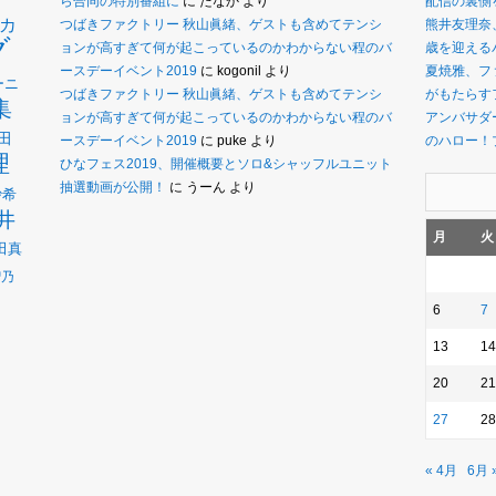
ら合同の特別番組に
に
たなか
より
配信の裏側
カ
つばきファクトリー 秋山眞緒、ゲストも含めてテンシ
熊井友理奈
グ
ョンが高すぎて何が起こっているのかわからない程のバ
歳を迎えるバ
ースデーイベント2019
に
kogonil
より
夏焼雅、フ
ーニ
つばきファクトリー 秋山眞緒、ゲストも含めてテンシ
がもたらす
集
ョンが高すぎて何が起こっているのかわからない程のバ
アンバサダー
田
ースデーイベント2019
に
puke
より
のハロー！
理
ひなフェス2019、開催概要とソロ&シャッフルユニット
抽選動画が公開！
に
うーん
より
沙希
井
月
火
田真
瑠乃
6
7
13
14
20
21
27
28
« 4月
6月 