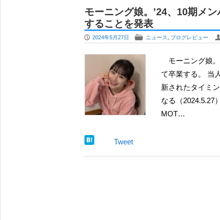
夏焼雅、アイドルオーディションを総合
モーニング娘。’24、10期
で「次代のロック」目指す
することを発表
OCHA NORMA 北原もも、待望の
P
F
2024年5月27日
ニュース
,
ブログレビュー
定 ”妖艶” と “天真爛漫” の間で
牧野真莉愛、卒業後にインスタ更新 相
モーニング娘。10期メンバーの石田亜佑美が、2024年の秋のツアーをもっ
安堵
て卒業する。 当
夏焼雅 YouTubeチャンネルに徳永千
新されたタイミング
するか
なる（2024.5
元モーニング娘。北川莉央、テレビ東
MOT…
レ東音楽祭2026夏』でアナウンサー 
BEYOOOOONDS 平井美葉、ドラ
Tweet
武器に新たなステージへ