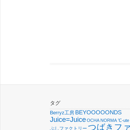
タグ
BEYOOOOONDS
Berryz工房
Juice=Juice
OCHA NORMA
℃-ute
つばきフ
ぶしファクトリー