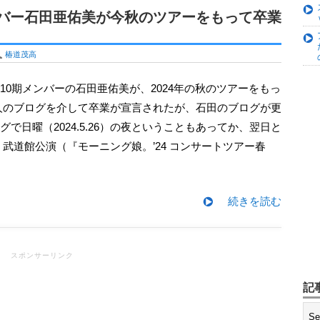
プロデュース！アイドル×ROCK
れがDIYか…」
メンバー石田亜佑美が今秋のツアーをもって卒業
初写真集『もももてぃーん。』発売決
U
椿道茂高
変わらずの “牧野節” にファンも
人のブログを介して卒業が宣言されたが、石田のブログが更
奈美！ このままBerryz工房を網羅
で日曜（2024.5.26）の夜ということもあってか、翌日と
.27）武道館公演（『モーニング娘。’24 コンサートツアー春
京アナウンサーとして初仕事 『テ
デビュー
マ主演を獲得！ グループの表現力を
続きを読む
スポンサーリンク
記