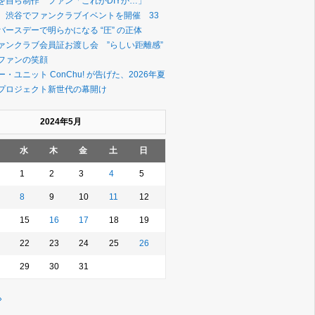
を自ら制作 ファン「これがDIYか…」
、渋谷でファンクラブイベントを開催 33
ースデーで明らかになる “圧” の正体
ァンクラブ会員証お渡し会 ”らしい距離感”
ファンの笑顔
・ユニット ConChu! が告げた、2026年夏
プロジェクト新世代の幕開け
2024年5月
水
木
金
土
日
1
2
3
4
5
8
9
10
11
12
15
16
17
18
19
22
23
24
25
26
29
30
31
»