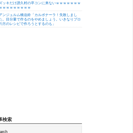
ズッキだけ譜久村の卒コンに来ないｗｗｗｗｗｗｗ
ｗｗｗｗｗｗｗｗｗ
アンジュルム橋迫鈴「カルボナーラ！失敗しまし
た。目分量で作るのをやめましょう。いきなりプロ
の方のレシピで作ろうとするのも」
事検索