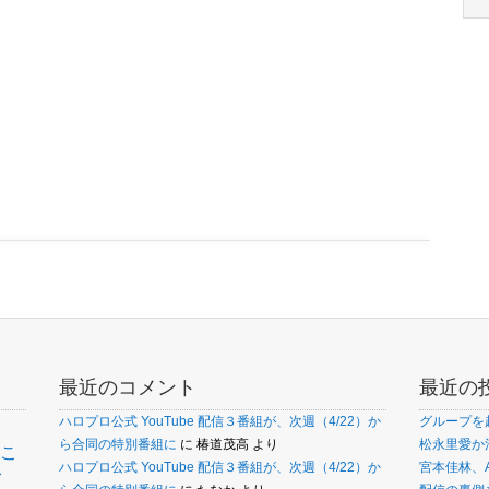
最近のコメント
最近の
ハロプロ公式 YouTube 配信３番組が、次週（4/22）か
グループを
ら合同の特別番組に
に
椿道茂高
より
松永里愛か
こ
ァ
ハロプロ公式 YouTube 配信３番組が、次週（4/22）か
宮本佳林、