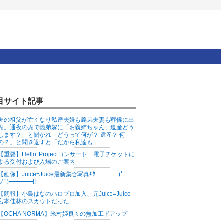
目サイト記事
夫の祖父が亡くなり私達夫婦も義弟夫妻も葬儀に出
席。通夜の席で義弟嫁に「お義姉ちゃん、遺産どう
します？」と聞かれ「どうって何が？ 遺産？ 何
の？」と聞き返すと「だから私達も
【重要】Hello! Projectコンサート 電子チケットに
よる受付および入場のご案内
【画像】Juice=Juice最新集合写真ｷﾀ━━━━(ﾟ
∀ﾟ)━━━━!!
【朗報】小島はなのハロプロ加入、元Juice=Juice
宮本佳林のスカウトだった
【OCHA NORMA】米村姫良々の無加工ドアップ