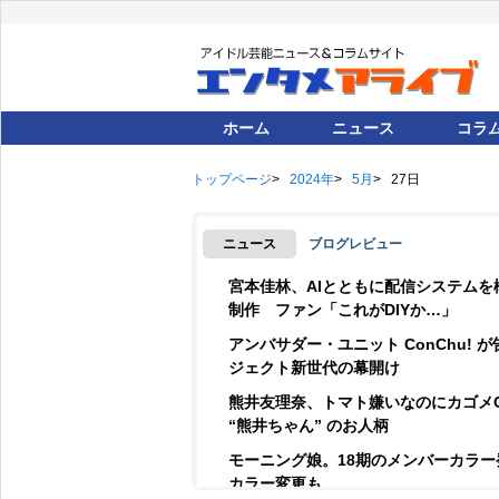
ホーム
ニュース
コラ
トップページ
2024年
5月
27日
ニュース
ブログレビュー
宮本佳林、AIとともに配信システムを
制作 ファン「これがDIYか…」
アンバサダー・ユニット ConChu! 
ジェクト新世代の幕開け
熊井友理奈、トマト嫌いなのにカゴメ
“熊井ちゃん” のお人柄
モーニング娘。18期のメンバーカラ
カラー変更も