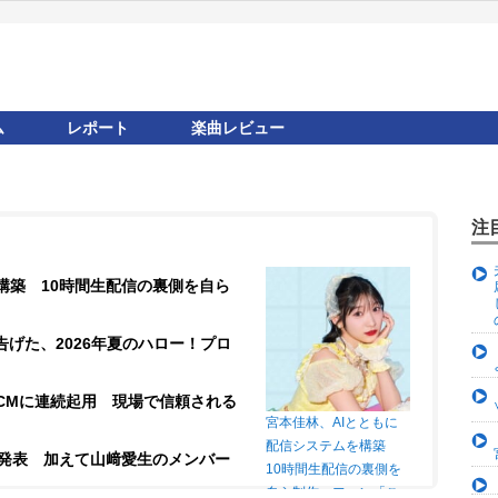
ム
レポート
楽曲レビュー
注
構築 10時間生配信の裏側を自ら
が告げた、2026年夏のハロー！プロ
CMに連続起用 現場で信頼される
宮本佳林、AIとともに
配信システムを構築
ー発表 加えて山﨑愛生のメンバー
10時間生配信の裏側を
自ら制作 ファン「こ