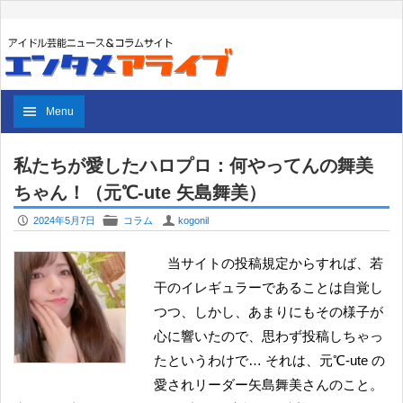
Menu
私たちが愛したハロプロ：何やってんの舞美
ちゃん！（元℃-ute 矢島舞美）
P
F
U
2024年5月7日
コラム
kogonil
当サイトの投稿規定からすれば、若
干のイレギュラーであることは自覚し
つつ、しかし、あまりにもその様子が
心に響いたので、思わず投稿しちゃっ
たというわけで… それは、元℃-ute の
愛されリーダー矢島舞美さんのこと。