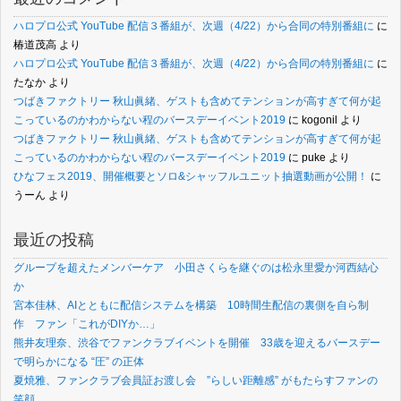
ハロプロ公式 YouTube 配信３番組が、次週（4/22）から合同の特別番組に
に
椿道茂高
より
ハロプロ公式 YouTube 配信３番組が、次週（4/22）から合同の特別番組に
に
たなか
より
つばきファクトリー 秋山眞緒、ゲストも含めてテンションが高すぎて何が起
こっているのかわからない程のバースデーイベント2019
に
kogonil
より
つばきファクトリー 秋山眞緒、ゲストも含めてテンションが高すぎて何が起
こっているのかわからない程のバースデーイベント2019
に
puke
より
ひなフェス2019、開催概要とソロ&シャッフルユニット抽選動画が公開！
に
うーん
より
最近の投稿
グループを超えたメンバーケア 小田さくらを継ぐのは松永里愛か河西結心
か
宮本佳林、AIとともに配信システムを構築 10時間生配信の裏側を自ら制
作 ファン「これがDIYか…」
熊井友理奈、渋谷でファンクラブイベントを開催 33歳を迎えるバースデー
で明らかになる “圧” の正体
夏焼雅、ファンクラブ会員証お渡し会 ”らしい距離感” がもたらすファンの
笑顔