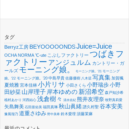
タグ
Juice=Juice
BEYOOOOONDS
Berryz工房
つばきフ
OCHA NORMA
℃-ute
こぶしファクトリー
ァクトリー
アンジュルム
カントリー・ガ
モーニング娘。
ールズ
モーニング
モーニング娘。'21
写真集
中島早貴
加賀楓
佐藤優樹
娘。'22
モーニング娘。'20
八木栞
小片リサ
小野瑞歩
小野
夏焼雅
宮本佳林
小田さくら
新沼希空
山岸理子
岸本ゆめの
田紗栞
森戸知沙希
浅倉樹々
熊井友理奈
植村あかり
河西結心
牧野真莉愛
清水佐紀
谷本安美
秋山眞緒
矢島舞美
譜久村聖
福田真琳
石田亜佑美
道重さゆみ
須藤茉麻
鈴木愛理
豫風瑠乃
野中美希
最近のコメント