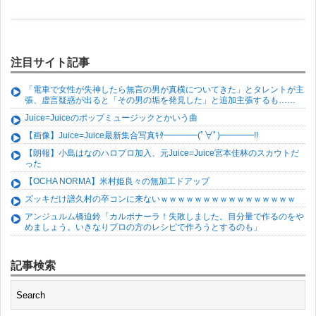
注目サイト記事
「電車で女性が失神したら無言の男が真横についてきた」とタレントが主
張、虚言疑惑が出ると「その男の垢を発見した」と追加主張するも……
Juice=Juiceのポップミュージックとかいう曲
【画像】Juice=Juice最新集合写真ｷﾀ━━━━(ﾟ∀ﾟ)━━━━!!
【朗報】小島はなのハロプロ加入、元Juice=Juice宮本佳林のスカウトだ
った
【OCHA NORMA】米村姫良々の無加工ドアップ
ズッキだけ譜久村の卒コンに来ないｗｗｗｗｗｗｗｗｗｗｗｗｗｗｗｗ
アンジュルム橋迫鈴「カルボナーラ！失敗しました。目分量で作るのをや
めましょう。いきなりプロの方のレシピで作ろうとするのも」
記事検索