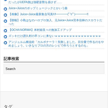
だったがUEFA側は強硬姿勢を崩さず……
Juice=Juiceのポップミュージックとかいう曲
【画像】Juice=Juice最新集合写真ｷﾀ━━━━(ﾟ∀ﾟ)━━━━!!
【朗報】小島はなのハロプロ加入、元Juice=Juice宮本佳林のスカウトだ
った
【OCHA NORMA】米村姫良々の無加工ドアップ
ズッキだけ譜久村の卒コンに来ないｗｗｗｗｗｗｗｗｗｗｗｗｗｗｗｗ
アンジュルム橋迫鈴「カルボナーラ！失敗しました。目分量で作るのをや
めましょう。いきなりプロの方のレシピで作ろうとするのも」
記事検索
タグ