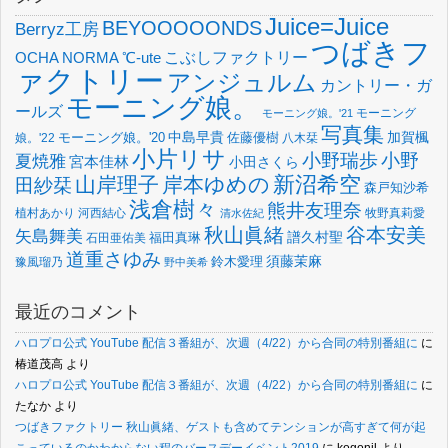
Juice=Juice
BEYOOOOONDS
Berryz工房
つばきフ
OCHA NORMA
℃-ute
こぶしファクトリー
ァクトリー
アンジュルム
カントリー・ガ
モーニング娘。
ールズ
モーニング
モーニング娘。'21
写真集
中島早貴
加賀楓
佐藤優樹
娘。'22
モーニング娘。'20
八木栞
小片リサ
小野瑞歩
小野
夏焼雅
宮本佳林
小田さくら
新沼希空
山岸理子
岸本ゆめの
田紗栞
森戸知沙希
浅倉樹々
熊井友理奈
植村あかり
河西結心
牧野真莉愛
清水佐紀
谷本安美
秋山眞緒
矢島舞美
譜久村聖
福田真琳
石田亜佑美
道重さゆみ
須藤茉麻
鈴木愛理
豫風瑠乃
野中美希
最近のコメント
ハロプロ公式 YouTube 配信３番組が、次週（4/22）から合同の特別番組に
に
椿道茂高
より
ハロプロ公式 YouTube 配信３番組が、次週（4/22）から合同の特別番組に
に
たなか
より
つばきファクトリー 秋山眞緒、ゲストも含めてテンションが高すぎて何が起