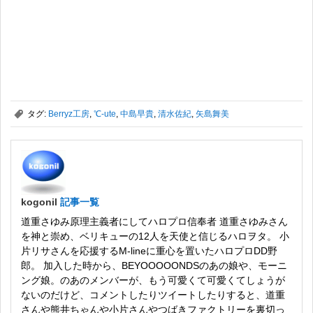
,
タグ:
Berryz工房
,
℃-ute
,
中島早貴
,
清水佐紀
,
矢島舞美
kogonil
記事一覧
道重さゆみ原理主義者にしてハロプロ信奉者 道重さゆみさん
を神と崇め、ベリキューの12人を天使と信じるハロヲタ。 小
片リサさんを応援するM-lineに重心を置いたハロプロDD野
郎。 加入した時から、BEYOOOOONDSのあの娘や、モーニ
ング娘。のあのメンバーが、もう可愛くて可愛くてしょうが
ないのだけど、コメントしたりツイートしたりすると、道重
さんや熊井ちゃんや小片さんやつばきファクトリーを裏切っ