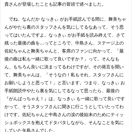
貴さんが登場したことも記事の冒頭で述べました。
でね、なんだか なっきぃ がお手紙読んでる間に、舞美ちゃ
んがやたら裏のスタッフさんを気にしてるなあって、そう思
ってはいたんですよ。なっきぃ がお手紙を読み終えて、さて
残った最後の曲を…ってところで、中島さん、ステージ上の
佐紀ちゃんと舞美ちゃんと、客席のファンに向かって、「最
後の曲は私も一緒に歌って良いですか？」って。そんなも
ん、もちろん良いに決まってるわけですが、その発言を聞い
て、舞美ちゃんは、「そうなの！私もそれ、スタッフさんに
お願いしようと思って！」と言います。つまり、なっきぃ お
手紙朗読中やたら裏を気にしてるなって思ったら、最後の
『がんばっちゃえ！』は、なっきぃ も一緒に歌って良いです
かって、そうスタッフさんに聞きに行こうとしていたってわ
けです。佐紀ちゃんと中島さんの涙の後始末のためにティッ
シュボックスを抱えてドタバタしながら、そんなことを気に
していた矢島さんでした。