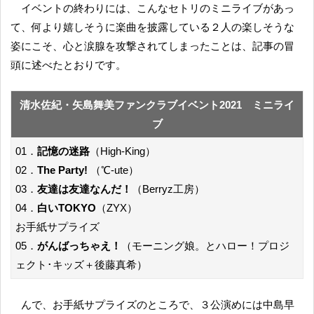
イベントの終わりには、こんなセトリのミニライブがあっ
て、何より嬉しそうに楽曲を披露している２人の楽しそうな
姿にこそ、心と涙腺を攻撃されてしまったことは、記事の冒
頭に述べたとおりです。
清水佐紀・矢島舞美ファンクラブイベント2021 ミニライ
ブ
01．
記憶の迷路
（High-King）
02．
The Party!
（℃-ute）
03．
友達は友達なんだ！
（Berryz工房）
04．
白いTOKYO
（ZYX）
お手紙サプライズ
05．
がんばっちゃえ！
（モーニング娘。とハロー！プロジ
ェクト･キッズ＋後藤真希）
んで、お手紙サプライズのところで、３公演めには中島早