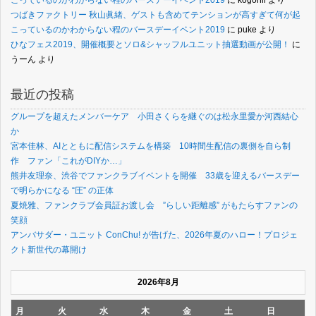
こっているのかわからない程のバースデーイベント2019
に
kogonil
より
つばきファクトリー 秋山眞緒、ゲストも含めてテンションが高すぎて何が起
こっているのかわからない程のバースデーイベント2019
に
puke
より
ひなフェス2019、開催概要とソロ&シャッフルユニット抽選動画が公開！
に
うーん
より
最近の投稿
グループを超えたメンバーケア 小田さくらを継ぐのは松永里愛か河西結心
か
宮本佳林、AIとともに配信システムを構築 10時間生配信の裏側を自ら制
作 ファン「これがDIYか…」
熊井友理奈、渋谷でファンクラブイベントを開催 33歳を迎えるバースデー
で明らかになる “圧” の正体
夏焼雅、ファンクラブ会員証お渡し会 ”らしい距離感” がもたらすファンの
笑顔
アンバサダー・ユニット ConChu! が告げた、2026年夏のハロー！プロジェ
クト新世代の幕開け
2026年8月
月
火
水
木
金
土
日