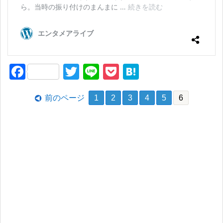
F
T
Li
P
H
a
wi
n
o
at
前のページ
1
2
3
4
5
6
c
tt
e
ck
e
e
er
et
n
b
a
o
o
k