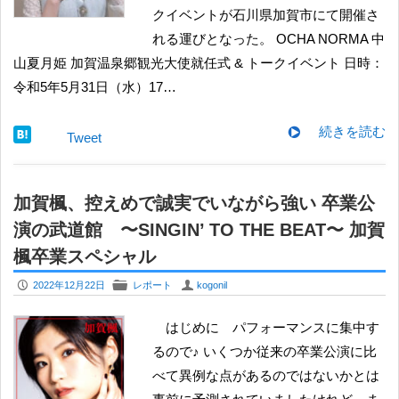
クイベントが石川県加賀市にて開催さ
れる運びとなった。 OCHA NORMA 中
山夏月姫 加賀温泉郷観光大使就任式 & トークイベント 日時：
令和5年5月31日（水）17…
続きを読む
Tweet
加賀楓、控えめで誠実でいながら強い 卒業公
演の武道館 〜SINGIN’ TO THE BEAT〜 加賀
楓卒業スペシャル
P
F
U
2022年12月22日
レポート
kogonil
はじめに パフォーマンスに集中す
るので♪ いくつか従来の卒業公演に比
べて異例な点があるのではないかとは