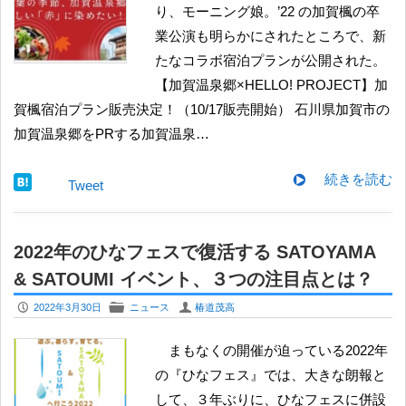
り、モーニング娘。’22 の加賀楓の卒
業公演も明らかにされたところで、新
たなコラボ宿泊プランが公開された。
【加賀温泉郷×HELLO! PROJECT】加
賀楓宿泊プラン販売決定！（10/17販売開始） 石川県加賀市の
加賀温泉郷をPRする加賀温泉…
続きを読む
Tweet
2022年のひなフェスで復活する SATOYAMA
& SATOUMI イベント、３つの注目点とは？
P
F
U
2022年3月30日
ニュース
椿道茂高
まもなくの開催が迫っている2022年
の『ひなフェス』では、大きな朗報と
して、３年ぶりに、ひなフェスに併設