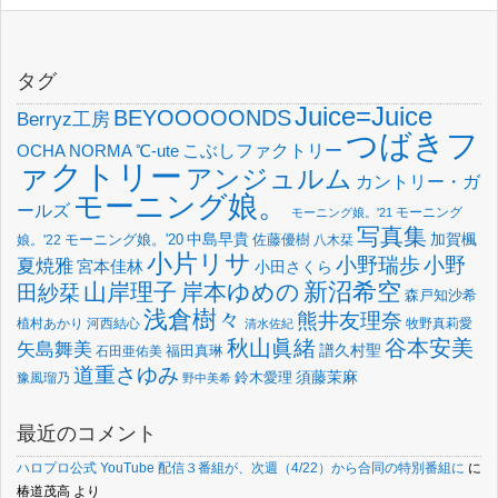
タグ
Juice=Juice
BEYOOOOONDS
Berryz工房
つばきフ
OCHA NORMA
℃-ute
こぶしファクトリー
ァクトリー
アンジュルム
カントリー・ガ
モーニング娘。
ールズ
モーニング
モーニング娘。'21
写真集
中島早貴
加賀楓
佐藤優樹
娘。'22
モーニング娘。'20
八木栞
小片リサ
小野瑞歩
小野
夏焼雅
宮本佳林
小田さくら
新沼希空
山岸理子
岸本ゆめの
田紗栞
森戸知沙希
浅倉樹々
熊井友理奈
植村あかり
河西結心
牧野真莉愛
清水佐紀
谷本安美
秋山眞緒
矢島舞美
譜久村聖
福田真琳
石田亜佑美
道重さゆみ
須藤茉麻
鈴木愛理
豫風瑠乃
野中美希
最近のコメント
ハロプロ公式 YouTube 配信３番組が、次週（4/22）から合同の特別番組に
に
椿道茂高
より