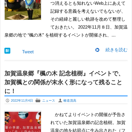
つ消えるとも知れないWeb上にあえて
記録する意義を考えないでもないが、
その経緯と麗しい軌跡を改めて整理し
ておきたい。 2022年11月８日、加賀温
泉郷の地で “楓の木” を植樹するイベントが開催され、…
続きを読む
Tweet
加賀温泉郷『楓の木 記念植樹』イベントで、
加賀楓との関係が末永く形になって残ること
に！
P
F
U
2022年11月4日
ニュース
椿道茂高
かねてよりイベントの開催が予告さ
れていた加賀温泉郷の記念植樹。加賀
温泉の地を結節点に生み出された（フ