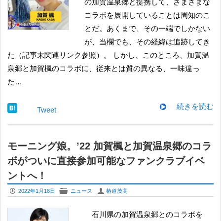
の加賀温泉郷と提携して、さまざまな
コラボを展開していることは周知のこ
とだ。あくまで、その一端でしかない
が、当欄でも、その経緯は追跡してき
た（記事末関連リンク参照）。 しかし、このところ、加賀温
泉郷と加賀楓のコラボに、従来とは質の異なる、一味違っ
た…
続きを読む
Tweet
モーニング娘。’22 加賀楓と加賀温泉郷のコラ
ボがついに直接参加可能なファンクラブイベ
ントへ！
P
F
U
2022年1月18日
ニュース
椿道茂高
石川県の加賀温泉郷とのコラボを