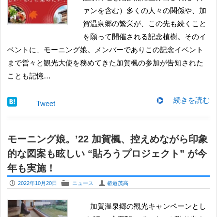
ァンを含む）多くの人々の関係や、加
賀温泉郷の繁栄が、この先も続くこと
を願って開催される記念植樹。そのイ
ベントに、モーニング娘。メンバーでありこの記念イベント
まで営々と観光大使を務めてきた加賀楓の参加が告知された
ことも記憶…
続きを読む
Tweet
モーニング娘。’22 加賀楓、控えめながら印象
的な図案も眩しい “貼ろうプロジェクト” が今
年も実施！
P
F
U
2022年10月20日
ニュース
椿道茂高
加賀温泉郷の観光キャンペーンとし