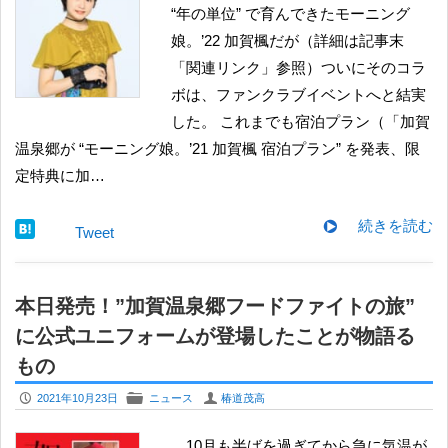
“年の単位” で育んできたモーニング
娘。’22 加賀楓だが（詳細は記事末
「関連リンク」参照）ついにそのコラ
ボは、ファンクラブイベントへと結実
した。 これまでも宿泊プラン（「加賀
温泉郷が “モーニング娘。’21 加賀楓 宿泊プラン” を発表、限
定特典に加…
続きを読む
Tweet
本日発売！”加賀温泉郷フードファイトの旅”
に公式ユニフォームが登場したことが物語る
もの
P
F
U
2021年10月23日
ニュース
椿道茂高
10月も半ばを過ぎてから急に気温が