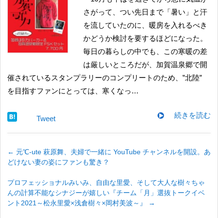
さがって、つい先日まで「暑い」と汗
を流していたのに、暖房を入れるべき
かどうか検討を要するほどになった。
毎日の暮らしの中でも、この寒暖の差
は厳しいところだが、加賀温泉郷で開
催されているスタンプラリーのコンプリートのため、”北陸”
を目指すファンにとっては、寒くなっ…
続きを読む
Tweet
←
元℃-ute 萩原舞、夫婦で一緒に YouTube チャンネルを開設。あ
どけない妻の姿にファンも驚き？
プロフェッショナルみいみ、自由な里愛、そして大人な樹々ちゃ
んの計算不能なシナジーが嬉しい『チーム「月」選抜トークイベ
ント2021～松永里愛×浅倉樹々×岡村美波～』
→