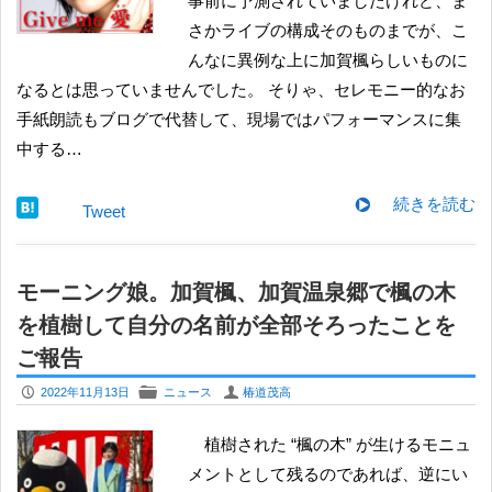
事前に予測されていましたけれど、ま
さかライブの構成そのものまでが、こ
んなに異例な上に加賀楓らしいものに
なるとは思っていませんでした。 そりゃ、セレモニー的なお
手紙朗読もブログで代替して、現場ではパフォーマンスに集
中する…
続きを読む
Tweet
モーニング娘。加賀楓、加賀温泉郷で楓の木
を植樹して自分の名前が全部そろったことを
ご報告
P
F
U
2022年11月13日
ニュース
椿道茂高
植樹された “楓の木” が生けるモニュ
メントとして残るのであれば、逆にい