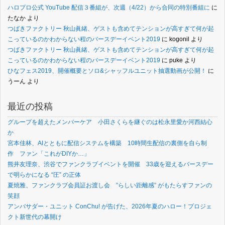
ハロプロ公式 YouTube 配信３番組が、次週（4/22）から合同の特別番組に
に
たなか
より
つばきファクトリー 秋山眞緒、ゲストも含めてテンションが高すぎて何が起
こっているのかわからない程のバースデーイベント2019
に
kogonil
より
つばきファクトリー 秋山眞緒、ゲストも含めてテンションが高すぎて何が起
こっているのかわからない程のバースデーイベント2019
に
puke
より
ひなフェス2019、開催概要とソロ&シャッフルユニット抽選動画が公開！
に
うーん
より
最近の投稿
グループを超えたメンバーケア 小田さくらを継ぐのは松永里愛か河西結心
か
宮本佳林、AIとともに配信システムを構築 10時間生配信の裏側を自ら制
作 ファン「これがDIYか…」
熊井友理奈、渋谷でファンクラブイベントを開催 33歳を迎えるバースデー
で明らかになる “圧” の正体
夏焼雅、ファンクラブ会員証お渡し会 ”らしい距離感” がもたらすファンの
笑顔
アンバサダー・ユニット ConChu! が告げた、2026年夏のハロー！プロジェ
クト新世代の幕開け