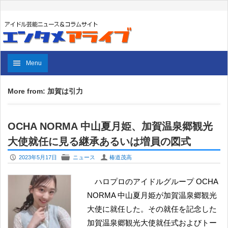
Menu
More from: 加賀は引力
OCHA NORMA 中山夏月姫、加賀温泉郷観光
大使就任に見る継承あるいは増員の図式
P
F
U
2023年5月17日
ニュース
椿道茂高
ハロプロのアイドルグループ OCHA
NORMA 中山夏月姫が加賀温泉郷観光
大使に就任した。その就任を記念した
加賀温泉郷観光大使就任式およびトー