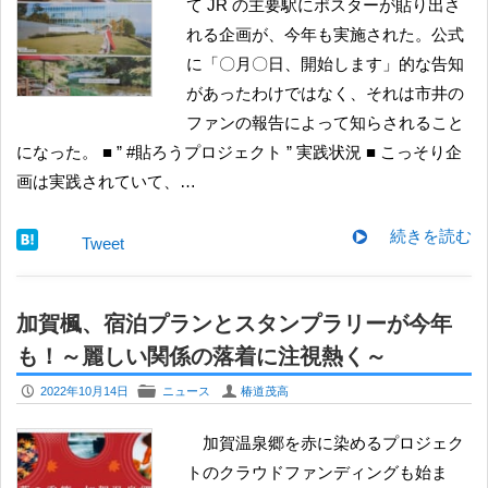
て JR の主要駅にポスターが貼り出さ
れる企画が、今年も実施された。公式
に「〇月〇日、開始します」的な告知
があったわけではなく、それは市井の
ファンの報告によって知らされること
になった。 ■ ” #貼ろうプロジェクト ” 実践状況 ■ こっそり企
画は実践されていて、…
続きを読む
Tweet
加賀楓、宿泊プランとスタンプラリーが今年
も！～麗しい関係の落着に注視熱く～
P
F
U
2022年10月14日
ニュース
椿道茂高
加賀温泉郷を赤に染めるプロジェク
トのクラウドファンディングも始ま