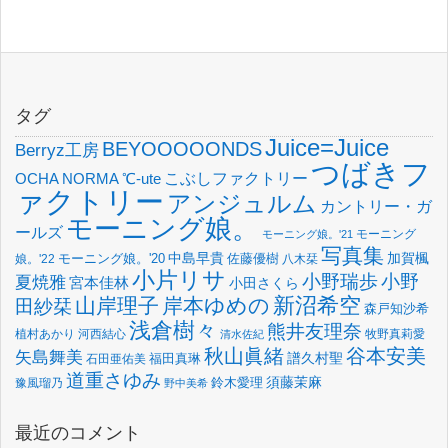
タグ
Juice=Juice
BEYOOOOONDS
Berryz工房
つばきフ
OCHA NORMA
℃-ute
こぶしファクトリー
ァクトリー
アンジュルム
カントリー・ガ
モーニング娘。
ールズ
モーニング
モーニング娘。'21
写真集
中島早貴
加賀楓
佐藤優樹
娘。'22
モーニング娘。'20
八木栞
小片リサ
小野瑞歩
小野
夏焼雅
宮本佳林
小田さくら
新沼希空
山岸理子
岸本ゆめの
田紗栞
森戸知沙希
浅倉樹々
熊井友理奈
植村あかり
河西結心
牧野真莉愛
清水佐紀
谷本安美
秋山眞緒
矢島舞美
譜久村聖
福田真琳
石田亜佑美
道重さゆみ
須藤茉麻
鈴木愛理
豫風瑠乃
野中美希
最近のコメント