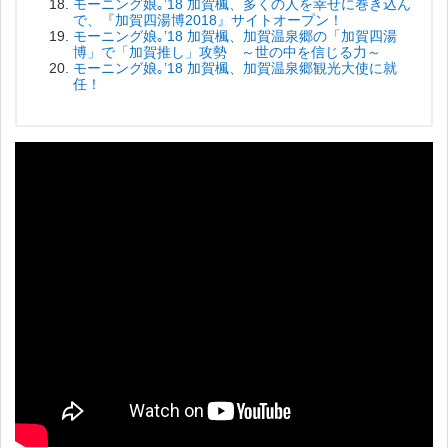
モーニング娘｡’18 加賀楓、多くの人を幸せに巻き込ん
で、『加賀四湯博2018』サイトオープン！
モーニング娘｡’18 加賀楓、加賀温泉郷の「加賀四湯
博」で「加賀推し」攻勢 ～世の中を信じる力～
モーニング娘｡’18 加賀楓、加賀温泉郷観光大使に就
任！