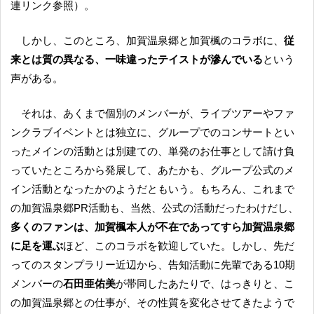
連リンク参照）。
しかし、このところ、加賀温泉郷と加賀楓のコラボに、
従
来とは質の異なる、一味違ったテイストが滲んでいる
という
声がある。
それは、あくまで個別のメンバーが、ライブツアーやファ
ンクラブイベントとは独立に、グループでのコンサートとい
ったメインの活動とは別建ての、単発のお仕事として請け負
っていたところから発展して、あたかも、グループ公式のメ
イン活動となったかのようだともいう。もちろん、これまで
の加賀温泉郷PR活動も、当然、公式の活動だったわけだし、
多くのファンは、加賀楓本人が不在であってすら加賀温泉郷
に足を運ぶ
ほど、このコラボを歓迎していた。しかし、先だ
ってのスタンプラリー近辺から、告知活動に先輩である10期
メンバーの
石田亜佑美
が帯同したあたりで、はっきりと、こ
の加賀温泉郷との仕事が、その性質を変化させてきたようで