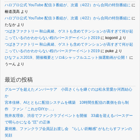
ハロプロ公式 YouTube 配信３番組が、次週（4/22）から合同の特別番組に
に
椿道茂高
より
ハロプロ公式 YouTube 配信３番組が、次週（4/22）から合同の特別番組に
に
たなか
より
つばきファクトリー 秋山眞緒、ゲストも含めてテンションが高すぎて何が起
こっているのかわからない程のバースデーイベント2019
に
kogonil
より
つばきファクトリー 秋山眞緒、ゲストも含めてテンションが高すぎて何が起
こっているのかわからない程のバースデーイベント2019
に
puke
より
ひなフェス2019、開催概要とソロ&シャッフルユニット抽選動画が公開！
に
うーん
より
最近の投稿
グループを超えたメンバーケア 小田さくらを継ぐのは松永里愛か河西結心
か
宮本佳林、AIとともに配信システムを構築 10時間生配信の裏側を自ら制
作 ファン「これがDIYか…」
熊井友理奈、渋谷でファンクラブイベントを開催 33歳を迎えるバースデー
で明らかになる “圧” の正体
夏焼雅、ファンクラブ会員証お渡し会 ”らしい距離感” がもたらすファンの
笑顔