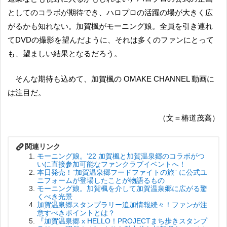
としてのコラボが期待でき、ハロプロの活躍の場が大きく広
がるかも知れない。加賀楓がモーニング娘。全員を引き連れ
てDVDの撮影を望んだように、それは多くのファンにとって
も、望ましい結果となるだろう。
そんな期待も込めて、加賀楓の OMAKE CHANNEL 動画に
は注目だ。
（文＝椿道茂高）
モーニング娘。’22 加賀楓と加賀温泉郷のコラボがつ
いに直接参加可能なファンクラブイベントへ！
本日発売！”加賀温泉郷フードファイトの旅” に公式ユ
ニフォームが登場したことが物語るもの
モーニング娘。加賀楓を介して加賀温泉郷に広がる驚
くべき光景
加賀温泉郷スタンプラリー追加情報続々！ファンが注
意すべきポイントとは？
『加賀温泉郷 x HELLO！PROJECTまち歩きスタンプ