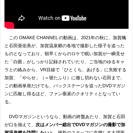
この OMAKE CHANNEL の動画は、2021年の秋に、加賀楓
と石田亜佑美が、加賀温泉郷の各地で撮影した様子を追った
ものとなっており、朝早くからのロケで眠い加賀が一瞬見せ
た「白眼」がしっかり記録されていたり、ご当地のゆるキャ
ラとの絡みから、VR目線で「ひとくち、あげる」に失敗する
加賀、「やらせ」（＝寝たふり）に徹し切れない石田まで、
この動画単発だけでも、バックステージを追ったDVDマガジ
ンに匹敵し得るほど、ファン垂涎のクオリティとなってい
る。
DVDマガジンというなら、動画の終盤あたり、加賀と石田
が口を揃えて、
次はメンバー総出でDVDマガジンの撮影で加
賀温泉郷を訪問したい
と、撮影のスタッフに念押しする場面