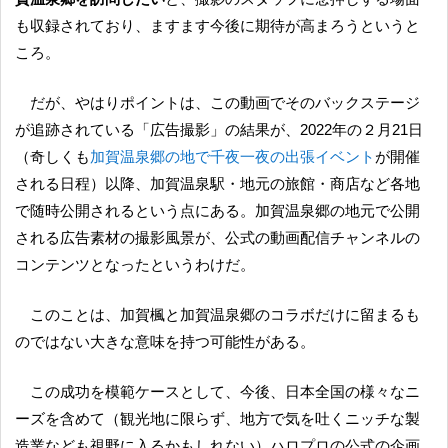
も収録されており、ますます今後に期待が高まろうというと
ころ。
だが、やはりポイントは、この動画でそのバックステージ
が追跡されている「広告撮影」の結果が、2022年の２月21日
（奇しくも
加賀温泉郷の地で千夜一夜の出張イベント
が開催
される日程）以降、加賀温泉駅・地元の旅館・商店など各地
で随時公開されるという点にある。加賀温泉郷の地元で公開
される広告素材の撮影風景が、公式の動画配信チャンネルの
コンテンツとなったというわけだ。
このことは、加賀楓と加賀温泉郷のコラボだけに留まるも
のではない大きな意味を持つ可能性がある。
この成功を模範ケースとして、今後、日本全国の様々なニ
ーズを含めて（観光地に限らず、地方で気を吐くニッチな製
造業なども視野に入るかもしれない）ハロプロの公式の企画