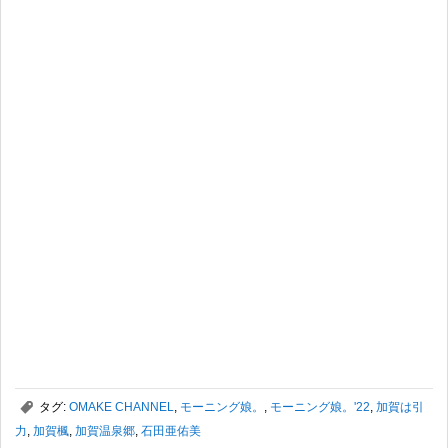
,
タグ:
OMAKE CHANNEL
,
モーニング娘。
,
モーニング娘。'22
,
加賀は引
力
,
加賀楓
,
加賀温泉郷
,
石田亜佑美