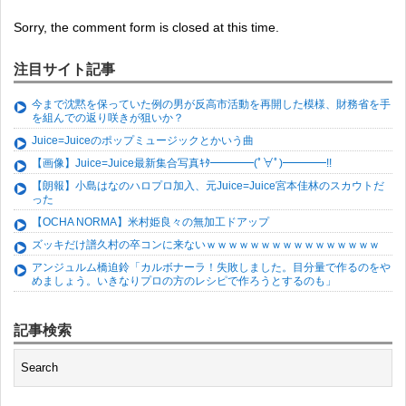
Sorry, the comment form is closed at this time.
注目サイト記事
今まで沈黙を保っていた例の男が反高市活動を再開した模様、財務省を手
を組んでの返り咲きが狙いか？
Juice=Juiceのポップミュージックとかいう曲
【画像】Juice=Juice最新集合写真ｷﾀ━━━━(ﾟ∀ﾟ)━━━━!!
【朗報】小島はなのハロプロ加入、元Juice=Juice宮本佳林のスカウトだ
った
【OCHA NORMA】米村姫良々の無加工ドアップ
ズッキだけ譜久村の卒コンに来ないｗｗｗｗｗｗｗｗｗｗｗｗｗｗｗｗ
アンジュルム橋迫鈴「カルボナーラ！失敗しました。目分量で作るのをや
めましょう。いきなりプロの方のレシピで作ろうとするのも」
記事検索