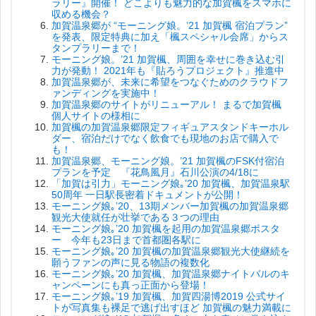
ラリー』開催！ どこよりも魅力的な加賀楓をスマホに
収める機会？
加賀温泉郷が “モーニング娘。’21 加賀楓 宿泊プラン”
を発表、限定特典に加え「楓スペシャル会席」からス
タンプラリーまで！
モーニング娘。’21 加賀楓、周囲を幸せに巻き込む引
力が発動！ 2021年も『貼ろうプロジェクト』推進中
加賀温泉郷が、未来に希望をつなぐためのクラウドフ
ァンディングを実施中！
加賀温泉郷のサイトがリニューアル！ まるで加賀楓
個人サイトの様相に
加賀楓の加賀温泉郷限定フィギュアスタンドキーホル
ダー、宿泊だけでなく飲食でも現地のお店で購入で
も！
加賀温泉郷、モーニング娘。’21 加賀楓のFSK付宿泊
プランを予定 『花鳥風月』石川公演の4/18に
「加賀は引力」モーニング娘｡’20 加賀楓、加賀温泉駅
50周年 一日駅長密着ドキュメントが公開！
モーニング娘｡’20、13期メンバー加賀楓の加賀温泉郷
観光大使就任が壮挙である３つの理由
モーニング娘｡’20 加賀楓を起用の加賀温泉郷ポスタ
ー 今年も23日まで首都圏各駅に
モーニング娘｡’20 加賀楓の加賀温泉郷観光大使継続を
願うファンの声に見る物語の複数化
モーニング娘｡’20 加賀楓、加賀温泉郷ナイトバルのキ
ャンペーンにも真っ正面から登場！
モーニング娘｡’19 加賀楓、加賀四湯博2019 公式サイ
トが写真集も裸足で逃げ出すほど 加賀楓の魅力満載に