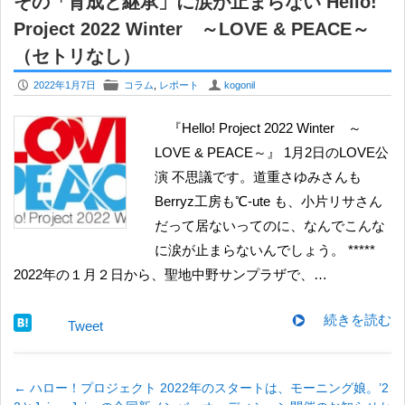
その「育成と継承」に涙が止まらない Hello!
Project 2022 Winter ～LOVE & PEACE～
（セトリなし）
P
F
U
2022年1月7日
コラム
,
レポート
kogonil
『Hello! Project 2022 Winter ～
LOVE & PEACE～』 1月2日のLOVE公
演 不思議です。道重さゆみさんも
Berryz工房も℃-ute も、小片リサさん
だって居ないってのに、なんでこんな
に涙が止まらないんでしょう。 *****
2022年の１月２日から、聖地中野サンプラザで、…
続きを読む
Tweet
←
ハロー！プロジェクト 2022年のスタートは、モーニング娘。’2