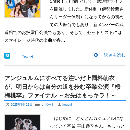
Smile！」Final として、武道館ライブ
を開催しました。新体制（伊勢鈴蘭さ
んリーダー体制）になってからの初め
ての大舞台でもあり、新メンバーの武
道館でのお披露目公演でもあり、そして、セットリストには
スマイレージ時代の楽曲が多…
続きを読む
Tweet
アンジュルムにすべてを注いだ上國料萌衣
が、明日からは自分の道を歩む卒業公演『桜
梅桃李』ファイナル ～お先はまっキラ！～
P
F
U
2025年6月22日
レポート
kogonil
はじめに どんどんカジュアルにな
っていく卒業 平山遊季さん、ちょっと