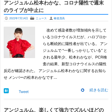
アンジュルム松本わかな、コロナ陽性で週末
のライブが中止に
P
F
U
2022年7月14日
ニュース
椿道茂高
改めて感染者数が増加傾向を示して
いるコロナウイルスだが、ハロプロか
らも断続的に陽性者が出ている。 アン
ジュルムで “一番しっかりしている” と
される最年少、松本わかなが、PCR検
査の結果、新型コロナウイルスの陽性
反応が確認された。 アンジュルム松本わかなに関するお知ら
せ メンバーの松本わかなです…
続きを読む
Tweet
アンジュルム、楽しくて強力でズルいほどの