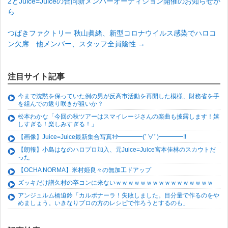
2とJuice=Juiceの合同新メンバーオーディション開催のお知らせか
ら
つばきファクトリー 秋山眞緒、新型コロナウイルス感染でハロコ
ン欠席 他メンバー、スタッフ全員陰性
→
注目サイト記事
今まで沈黙を保っていた例の男が反高市活動を再開した模様、財務省を手
を組んでの返り咲きが狙いか？
松本わかな「今回の秋ツアーはスマイレージさんの楽曲も披露します！嬉
しすぎる！楽しみすぎる！」
【画像】Juice=Juice最新集合写真ｷﾀ━━━━(ﾟ∀ﾟ)━━━━!!
【朗報】小島はなのハロプロ加入、元Juice=Juice宮本佳林のスカウトだ
った
【OCHA NORMA】米村姫良々の無加工ドアップ
ズッキだけ譜久村の卒コンに来ないｗｗｗｗｗｗｗｗｗｗｗｗｗｗｗｗ
アンジュルム橋迫鈴「カルボナーラ！失敗しました。目分量で作るのをや
めましょう。いきなりプロの方のレシピで作ろうとするのも」