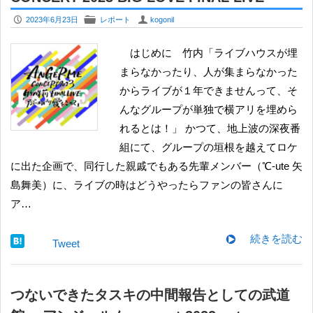
P
F
U
2023年6月23日
レポート
kogonil
はじめに 竹内「ライブハウスが埋
まらなかったり、人が集まらなかった
からライブが１年できませんって、そ
んなグループが単独で横アリを埋めら
れるとは！」 かつて、地上波の深夜番
組にて、グループの垣根を越えてロケ
に出た企画で、同行した親戚でもある先輩メンバー（℃-ute 矢
島舞美）に、ライブの時はどうやったらファンの皆さんに
ア…
続きを読む
Tweet
つないできたタスキの中間報告としての武道