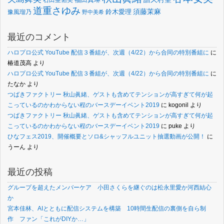
道重さゆみ
須藤茉麻
鈴木愛理
豫風瑠乃
野中美希
最近のコメント
ハロプロ公式 YouTube 配信３番組が、次週（4/22）から合同の特別番組に
に
椿道茂高
より
ハロプロ公式 YouTube 配信３番組が、次週（4/22）から合同の特別番組に
に
たなか
より
つばきファクトリー 秋山眞緒、ゲストも含めてテンションが高すぎて何が起
こっているのかわからない程のバースデーイベント2019
に
kogonil
より
つばきファクトリー 秋山眞緒、ゲストも含めてテンションが高すぎて何が起
こっているのかわからない程のバースデーイベント2019
に
puke
より
ひなフェス2019、開催概要とソロ&シャッフルユニット抽選動画が公開！
に
うーん
より
最近の投稿
グループを超えたメンバーケア 小田さくらを継ぐのは松永里愛か河西結心
か
宮本佳林、AIとともに配信システムを構築 10時間生配信の裏側を自ら制
作 ファン「これがDIYか…」