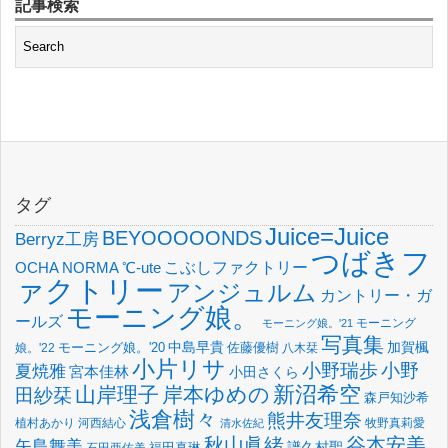
記事検索
タグ
Juice=Juice
BEYOOOOONDS
Berryz工房
つばきフ
OCHA NORMA
℃-ute
こぶしファクトリー
ァクトリー
アンジュルム
カントリー・ガ
モーニング娘。
ールズ
モーニング
モーニング娘。'21
写真集
中島早貴
加賀楓
佐藤優樹
娘。'22
モーニング娘。'20
八木栞
小片リサ
小野瑞歩
小野
夏焼雅
宮本佳林
小田さくら
新沼希空
山岸理子
岸本ゆめの
田紗栞
森戸知沙希
浅倉樹々
熊井友理奈
植村あかり
河西結心
牧野真莉愛
清水佐紀
谷本安美
秋山眞緒
矢島舞美
譜久村聖
福田真琳
石田亜佑美