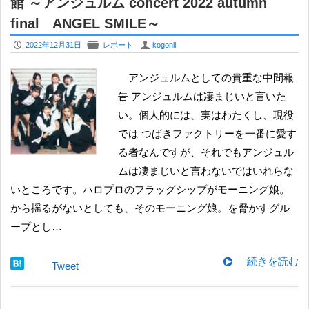
館 ～アンジュルム concert 2022 autumn
final ANGEL SMILE～
P
F
U
2022年12月31日
レポート
kogonil
アンジュルムとしての貴重な中間報
告 アンジュルムは凄まじいと言いた
い。個人的には、実はわたくし、現役
では つばきファクトリーを一番に愛す
る者なんですが、それでもアンジュル
ムは凄まじいと言わないではいれらな
いところです。ハロプロのフラッグシップがモーニング娘。
から揺るがないとしても、そのモーニング娘。を脅かすグル
ープとし…
続きを読む
Tweet