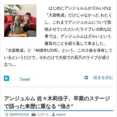
はじめにアンジュルムがズルいのは
『大器晩成』だけじゃなかった わたく
し、これまでアンジュルムについて投
稿させていただいたライブレポ的な記
事では、アンジュルムはズルいという
趣旨のことを繰り返して来ました。
『大器晩成』と『46億年LOVE』という、この２曲を保有して
いるというだけで、それだけで大箱での長尺のライブが成り
立つ…
続きを読む
Tweet
アンジュルム 佐々木莉佳子、卒業のステージ
で語った来歴に重なる “強さ”
P
F
U
2024年6月23日
レポート
kogonil