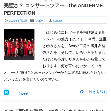
完璧さ？ コンサートツアー -The ANGERME-
PERFECTION
P
F
U
2022年6月20日
レポート
kogonil
はじめにエピソードを飛び越える新
メンバーの魅力 わたくし、今尚、道重
さゆみさんを、Berryz工房の熊井友理
奈さんを、そして、いろいろありまし
たけども小片リサさんを心から愛して
おります。何が言いたいかっていう
と、一旦 “推す” と思ったメンバーからは容易に離れられない
ということを言いたいのですが…
続きを読む
Tweet