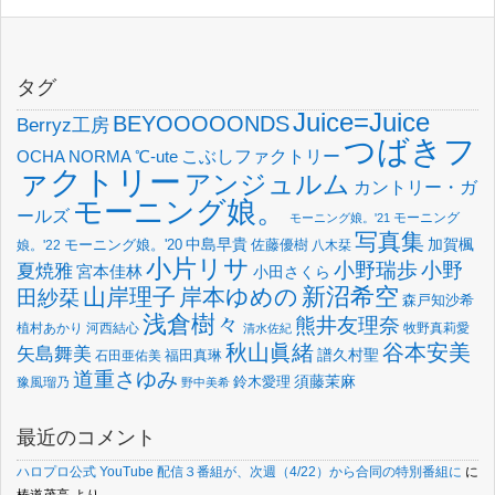
タグ
Juice=Juice
BEYOOOOONDS
Berryz工房
つばきフ
OCHA NORMA
℃-ute
こぶしファクトリー
ァクトリー
アンジュルム
カントリー・ガ
モーニング娘。
ールズ
モーニング
モーニング娘。'21
写真集
中島早貴
加賀楓
佐藤優樹
娘。'22
モーニング娘。'20
八木栞
小片リサ
小野瑞歩
小野
夏焼雅
宮本佳林
小田さくら
新沼希空
山岸理子
岸本ゆめの
田紗栞
森戸知沙希
浅倉樹々
熊井友理奈
植村あかり
河西結心
牧野真莉愛
清水佐紀
谷本安美
秋山眞緒
矢島舞美
譜久村聖
福田真琳
石田亜佑美
道重さゆみ
須藤茉麻
鈴木愛理
豫風瑠乃
野中美希
最近のコメント
ハロプロ公式 YouTube 配信３番組が、次週（4/22）から合同の特別番組に
に