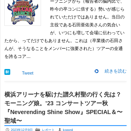
ープニングから（報告者の脳内比で、
昨今の卒コンに倍する）勢いが感じら
れていただけではありません。当日の
主役である石田亜佑美さんの気合い
が、いつにも増して会場に伝わってい
たから、ってだけでもありません。これは（卒業後の石田さ
んが、そうなることをメンバーに強要された）ツアーの全通
を誇るコア…
続きを読む
Tweet
横浜アリーナを駆けた譜久村聖の行く先は？
モーニング娘。’23 コンサートツアー秋
『Neverending Shine Show』SPECIAL＆〜
聖域〜
P
F
U
2023年12月9日
レポート
kogonil