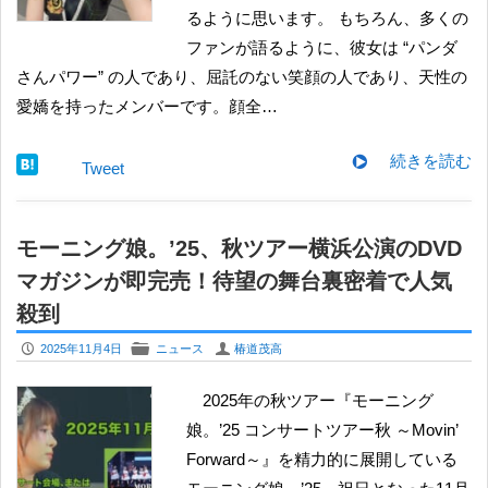
るように思います。 もちろん、多くの
ファンが語るように、彼女は “パンダ
さんパワー” の人であり、屈託のない笑顔の人であり、天性の
愛嬌を持ったメンバーです。顔全…
続きを読む
Tweet
モーニング娘。’25、秋ツアー横浜公演のDVD
マガジンが即完売！待望の舞台裏密着で人気
殺到
P
F
U
2025年11月4日
ニュース
椿道茂高
2025年の秋ツアー『モーニング
娘。’25 コンサートツアー秋 ～Movin’
Forward～』を精力的に展開している