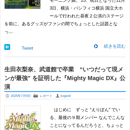
モーニング娘。’25、祝日となった11月
3日、横浜・パシフィコ横浜 国立大ホ
ールで行われた昼夜２公演のステージ
を前に、あるグッズがファンの間でちょっとした話題とな
っ…
続きを読む
Tweet
生田衣梨奈、武道館で卒業 “いつだって現メ
ンが最強” を証明した『Mighty Magic DX』公
演
P
F
U
2025年7月9日
レポート
kogonil
はじめに ずっと “えりぽん” でい
る、最後の９期メンバー なんでこんな
ことになってるんだろうと、ちょっと