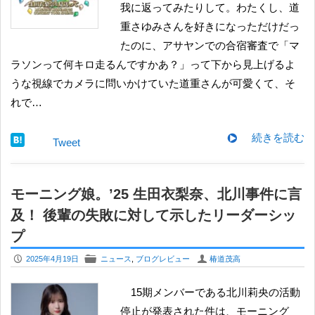
我に返ってみたりして。わたくし、道
重さゆみさんを好きになっただけだっ
たのに、アサヤンでの合宿審査で「マ
ラソンって何キロ走るんですかあ？」って下から見上げるよ
うな視線でカメラに問いかけていた道重さんが可愛くて、そ
れで…
続きを読む
Tweet
モーニング娘。’25 生田衣梨奈、北川事件に言
及！ 後輩の失敗に対して示したリーダーシッ
プ
P
F
U
2025年4月19日
ニュース
,
ブログレビュー
椿道茂高
15期メンバーである北川莉央の活動
停止が発表された件は、モーニング