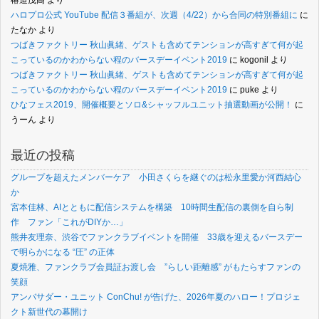
椿道茂高
より
ハロプロ公式 YouTube 配信３番組が、次週（4/22）から合同の特別番組に
に
たなか
より
つばきファクトリー 秋山眞緒、ゲストも含めてテンションが高すぎて何が起
こっているのかわからない程のバースデーイベント2019
に
kogonil
より
つばきファクトリー 秋山眞緒、ゲストも含めてテンションが高すぎて何が起
こっているのかわからない程のバースデーイベント2019
に
puke
より
ひなフェス2019、開催概要とソロ&シャッフルユニット抽選動画が公開！
に
うーん
より
最近の投稿
グループを超えたメンバーケア 小田さくらを継ぐのは松永里愛か河西結心
か
宮本佳林、AIとともに配信システムを構築 10時間生配信の裏側を自ら制
作 ファン「これがDIYか…」
熊井友理奈、渋谷でファンクラブイベントを開催 33歳を迎えるバースデー
で明らかになる “圧” の正体
夏焼雅、ファンクラブ会員証お渡し会 ”らしい距離感” がもたらすファンの
笑顔
アンバサダー・ユニット ConChu! が告げた、2026年夏のハロー！プロジェ
クト新世代の幕開け