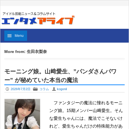
Menu
More from: 生田衣梨奈
モーニング娘。山﨑愛生、”パンダさんパワ
ー” が秘めていた本当の魔法
P
F
U
2026年7月2日
コラム
kogonil
ファンタジーの魔法に憧れるモーニ
ング娘。15期メンバー山﨑愛生。そん
な愛生ちゃんには、魔法でこそないけ
れど、愛生ちゃんだけの特殊能力があ