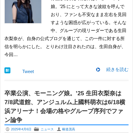
娘。’25 にとって大きな波紋を呼んで
おり、ファンも不安なまま左右を見回
すような困惑が広がっている。そんな
中、グループの現リーダーである生田
衣梨奈が、自身の公式ブログを通じて、この一件に対する所
信を明らかにした。 とりわけ注目されたのは、生田自身が、
今回…
続きを読む
Tweet
卒業公演、モーニング娘。’25 生田衣梨奈は
7/8武道館、アンジュルム上國料萌衣は6/18横
浜アリーナ！会場の格やグループ序列でファ
ン論争
P
F
U
2025年4月6日
ニュース
椿道茂高