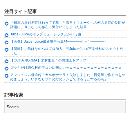
注目サイト記事
「日本の反戦界隈終わってて草」と海自トマホークへの例の界隈の反応が
話題に、今になって存在に気付いてしまった結果……
Juice=Juiceのポップミュージックとかいう曲
【画像】Juice=Juice最新集合写真ｷﾀ━━━━(ﾟ∀ﾟ)━━━━!!
【朗報】小島はなのハロプロ加入、元Juice=Juice宮本佳林のスカウトだ
った
【OCHA NORMA】米村姫良々の無加工ドアップ
ズッキだけ譜久村の卒コンに来ないｗｗｗｗｗｗｗｗｗｗｗｗｗｗｗｗ
アンジュルム橋迫鈴「カルボナーラ！失敗しました。目分量で作るのをや
めましょう。いきなりプロの方のレシピで作ろうとするのも」
記事検索