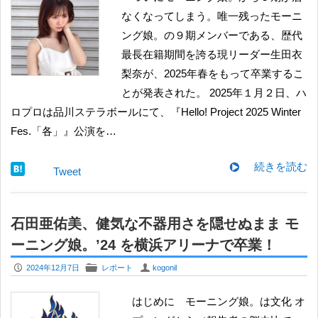
なくなってしまう。唯一残ったモーニ
ング娘。の９期メンバーである、歴代
最長在籍期間を誇る現リーダー生田衣
梨奈が、2025年春をもって卒業するこ
とが発表された。 2025年１月２日、ハ
ロプロは品川ステラボールにて、『Hello! Project 2025 Winter
Fes.「各」』公演を…
続きを読む
Tweet
石田亜佑美、健気な不器用さを隠せぬまま モ
ーニング娘。’24 を横浜アリーナで卒業！
P
F
U
2024年12月7日
レポート
kogonil
はじめに モーニング娘。は文化 オ