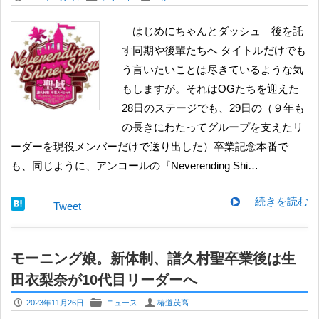
はじめにちゃんとダッシュ 後を託
す同期や後輩たちへ タイトルだけでも
う言いたいことは尽きているような気
もしますが。それはOGたちを迎えた
28日のステージでも、29日の（９年も
の長きにわたってグループを支えたリ
ーダーを現役メンバーだけで送り出した）卒業記念本番で
も、同じように、アンコールの『Neverending Shi…
続きを読む
Tweet
モーニング娘。新体制、譜久村聖卒業後は生
田衣梨奈が10代目リーダーへ
P
F
U
2023年11月26日
ニュース
椿道茂高