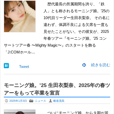
歴代最長の所属期間を誇り、「鉄
人」とも称されるモーニング娘。’25の
10代目リーダー生田衣梨奈。 その名に
違わず、体調不良による欠席を一度も
見せたことがない。その彼女が、2025
年春ツアー『モーニング娘。’25 コン
サートツアー春 〜Mighty Magic〜』のスタートを飾る
「J:COMホール…
続きを読む
Tweet
モーニング娘。’25 生田衣梨奈、2025年の春ツ
アーをもって卒業を宣言
P
F
U
2025年1月3日
ニュース
椿道茂高
ついにモーニング娘。から９期が居