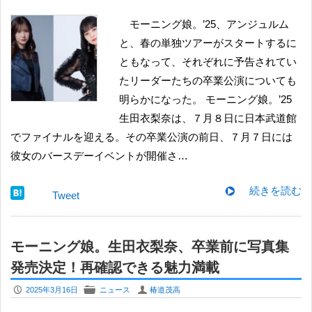
モーニング娘。’25、アンジュルム
と、春の単独ツアーがスタートするに
ともなって、それぞれに予告されてい
たリーダーたちの卒業公演についても
明らかになった。 モーニング娘。’25
生田衣梨奈は、７月８日に日本武道館
でファイナルを迎える。その卒業公演の前日、７月７日には
彼女のバースデーイベントが開催さ…
続きを読む
Tweet
モーニング娘。生田衣梨奈、卒業前に写真集
発売決定！再確認できる魅力満載
P
F
U
2025年3月16日
ニュース
椿道茂高