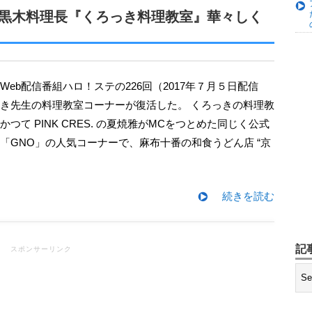
ー発表 加えて山﨑愛生のメンバー
で黒木料理長『くろっき料理教室』華々しく
プロデュース！アイドル×ROCK
初写真集『もももてぃーん。』発売決
き先生の料理教室コーナーが復活した。 くろっきの料理教
変わらずの “牧野節” にファンも
つて PINK CRES. の夏焼雅がMCをつとめた同じく公式
「GNO」の人気コーナーで、麻布十番の和食うどん店 “京
奈美！ このままBerryz工房を網羅
京アナウンサーとして初仕事 『テ
続きを読む
デビュー
記
スポンサーリンク