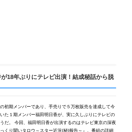
が18年ぶりにテレビ出演！結成秘話から脱
いた１期メンバー福田明日香が、実に久しぶりにテレビの
うだ。 今回、福田明日香が出演するのはテレビ東京の深夜
っくり聞いタロウ～スター近況(秘)報告～』。番組の詳細