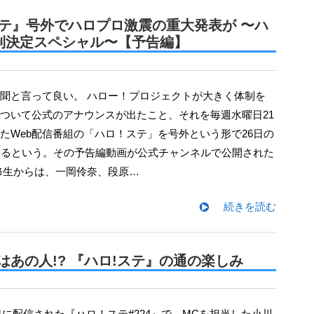
ステ』号外でハロプロ激震の重大発表が 〜ハ
体制決定スペシャル〜【予告編】
ついて公式のアナウンスが出たこと、それを毎週水曜日21
たWeb配信番組の「ハロ！ステ」を号外という形で26日の
するという。その予告編動画が公式チャンネルで公開された
修生からは、一岡伶奈、段原…
続きを読む
あの人!? 『ハロ!ステ』の通の楽しみ