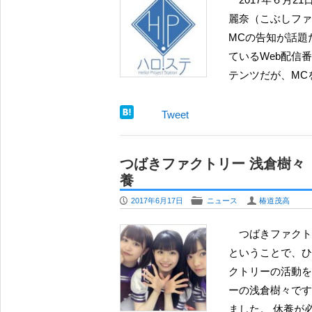
麗奈（こぶしファ
MCの告知が話題だ
ているWeb配信
テンツだが、MC
Tweet
つばきファクトリー 浅倉樹々
養
P
F
U
2017年6月17日
ニュース
椿道茂高
つばきファクトリーの浅倉樹々が、腰椎椎間板ヘルニアにより安静が必要
ということで、ひ
クトリーの活動を
ーの浅倉樹々です
ました。 休養が