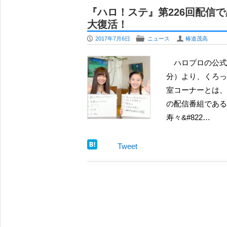
モーニング娘。18期のメンバーカラ
『ハロ！ステ』第226回配信
カラー変更も
大復活！
夏焼雅、アイドルオーディションを総合
P
F
U
2017年7月6日
ニュース
椿道茂高
で「次代のロック」目指す
OCHA NORMA 北原もも、待望の
ハロプロの公式Web配信番組ハロ！ステの226回（2017年７月５日配信
定 ”妖艶” と “天真爛漫” の間で
分）より、くろっ
牧野真莉愛、卒業後にインスタ更新 相
室コーナーとは、か
安堵
の配信番組である
夏焼雅 YouTubeチャンネルに徳永千
寿々&#822…
するか
元モーニング娘。北川莉央、テレビ東
Tweet
レ東音楽祭2026夏』でアナウンサー 