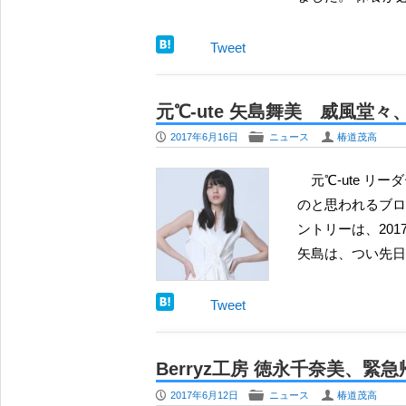
Tweet
元℃-ute 矢島舞美 威風堂
P
F
U
2017年6月16日
ニュース
椿道茂高
元℃-ute リーダーの矢島舞美が、個人ブログを開設したようだ。 矢島のも
のと思われるブログは【ht
ントリーは、20
矢島は、つい先日
Tweet
Berryz工房 徳永千奈美、
P
F
U
2017年6月12日
ニュース
椿道茂高