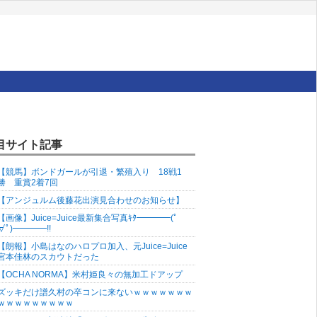
目サイト記事
【競馬】ボンドガールが引退・繁殖入り 18戦1
勝 重賞2着7回
【アンジュルム後藤花出演見合わせのお知らせ】
【画像】Juice=Juice最新集合写真ｷﾀ━━━━(ﾟ
∀ﾟ)━━━━!!
【朗報】小島はなのハロプロ加入、元Juice=Juice
宮本佳林のスカウトだった
【OCHA NORMA】米村姫良々の無加工ドアップ
ズッキだけ譜久村の卒コンに来ないｗｗｗｗｗｗｗ
ｗｗｗｗｗｗｗｗｗ