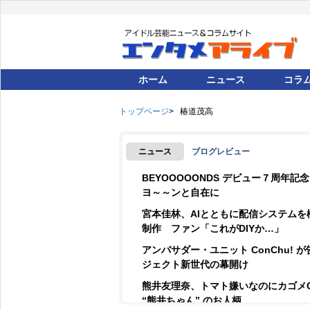
ホーム
ニュース
コラ
トップページ
椿道茂高
ニュース
ブログレビュー
BEYOOOOONDS デビュー７周年
ヨ～～ンと自在に
宮本佳林、AIとともに配信システムを
制作 ファン「これがDIYか…」
アンバサダー・ユニット ConChu! 
ジェクト新世代の幕開け
熊井友理奈、トマト嫌いなのにカゴメ
“熊井ちゃん” のお人柄