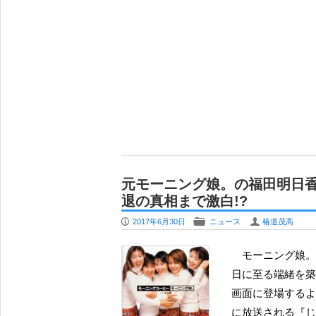
元モーニング娘。の福田明日香
退の真相まで激白!?
P
F
U
2017年6月30日
ニュース
椿道茂高
モーニング娘。の初期メンバーであり、手売りで５万枚販売を達成して今
日に至る端緒を築
画面に登場するよ
に放送される『じ