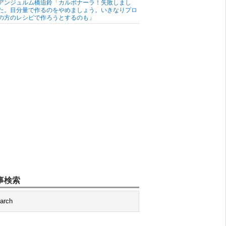
アンジュルム橋迫鈴「カルボナーラ！失敗しまし
た。目分量で作るのをやめましょう。いきなりプロ
の方のレシピで作ろうとするのも」
事検索