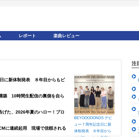
ム
レポート
楽曲レビュー
注
記念日に新体制発表 ８年目からもビ
構築 10時間生配信の裏側を自ら
が告げた、2026年夏のハロー！プロ
BEYOOOOONDS デビ
ュー７周年記念日に新
CMに連続起用 現場で信頼される
体制発表 ８年目から
もビヨ～～ンと自在に