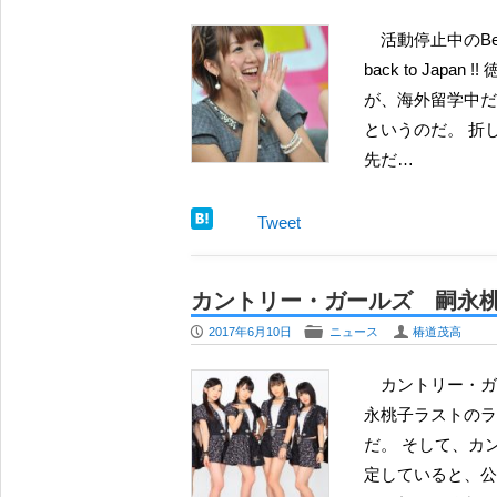
活動停止中のBerryz工房、徳永千奈美のブログが注目されている。 I came
back to Jap
が、海外留学中だ
というのだ。 折
先だ…
Tweet
カントリー・ガールズ 嗣永
P
F
U
2017年6月10日
ニュース
椿道茂高
カントリー・ガールズから６月30日をもって嗣永桃子が卒業する。その嗣
永桃子ラストのラ
だ。 そして、カ
定していると、公