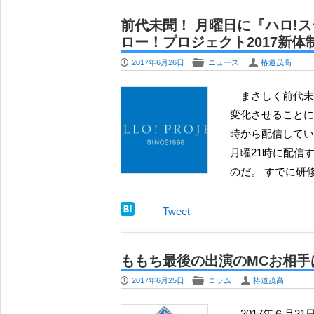
前代未聞！ 月曜日に『ハロ!
ロー！プロジェクト2017新
P
F
U
2017年6月26日
ニュース
椿道茂高
まさしく前代未聞と言って良い。 ハロー！プロジェクトが大きく体制を
変化させることに
時から配信してい
月曜21時に配信
のだ。 すでに研
Tweet
ももち最後の出演のMCお相手は
P
F
U
2017年6月25日
コラム
椿道茂高
2017年６月21日に配信された『ハロ！ステ#224』で、MCを担当した小川