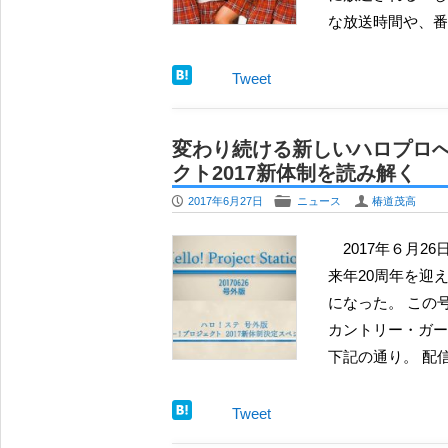
な放送時間や、番
Tweet
変わり続ける新しいハロプロへ
クト2017新体制を読み解く
P
F
U
2017年6月27日
ニュース
椿道茂高
2017年６月26日月曜日21時をもって配信されたハロ！ステ号外版にて、
来年20周年を迎
になった。 この
カントリー・ガー
下記の通り。 配
Tweet