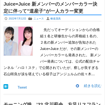
Juice=Juice 新メンバーのメンバーカラー決
定に伴って”道産子”が一人カラー変更
P
F
U
2022年7月12日
ニュース
椿道茂高
先だってオーディションからの合格
組１名と研修生からの昇格組１名の、
２名の新メンバー追加が告知された
Juice=Juice だが、その新メンバーの
メンバーカラーも発表された。 新メン
バー発表については、公式の配信チャ
ンネル「ハロ！ステ」で公開されていたが、察しが良すぎる
石山咲良が涙を堪えている様子はアンジュルムの佐々木…
続きを読む
Tweet
モーニング娘。’22 北川莉央、左足リスフラン