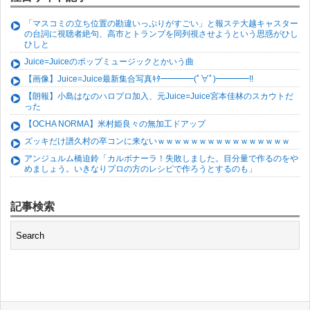
「マスコミの立ち位置の勘違いっぷりがすごい」と報ステ大越キャスター
の台詞に視聴者絶句、高市とトランプを同列視させようという思惑がひし
ひしと
Juice=Juiceのポップミュージックとかいう曲
【画像】Juice=Juice最新集合写真ｷﾀ━━━━(ﾟ∀ﾟ)━━━━!!
【朗報】小島はなのハロプロ加入、元Juice=Juice宮本佳林のスカウトだ
った
【OCHA NORMA】米村姫良々の無加工ドアップ
ズッキだけ譜久村の卒コンに来ないｗｗｗｗｗｗｗｗｗｗｗｗｗｗｗｗ
アンジュルム橋迫鈴「カルボナーラ！失敗しました。目分量で作るのをや
めましょう。いきなりプロの方のレシピで作ろうとするのも」
記事検索