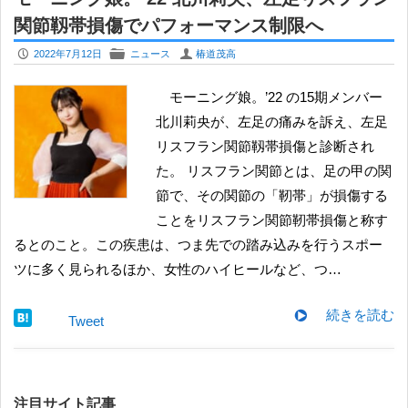
関節靱帯損傷でパフォーマンス制限へ
P
F
U
2022年7月12日
ニュース
椿道茂高
モーニング娘。’22 の15期メンバー
北川莉央が、左足の痛みを訴え、左足
リスフラン関節靱帯損傷と診断され
た。 リスフラン関節とは、足の甲の関
節で、その関節の「靭帯」が損傷する
ことをリスフラン関節靭帯損傷と称す
るとのこと。この疾患は、つま先での踏み込みを行うスポー
ツに多く見られるほか、女性のハイヒールなど、つ…
続きを読む
Tweet
注目サイト記事