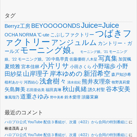
タグ
Juice=Juice
BEYOOOOONDS
Berryz工房
つばきフ
OCHA NORMA
℃-ute
こぶしファクトリー
ァクトリー
アンジュルム
カントリー・ガ
モーニング娘。
ールズ
モーニング
モーニング娘。'21
写真集
中島早貴
加賀楓
佐藤優樹
娘。'22
モーニング娘。'20
八木栞
小片リサ
小野瑞歩
小野
夏焼雅
宮本佳林
小田さくら
新沼希空
山岸理子
岸本ゆめの
田紗栞
森戸知沙希
浅倉樹々
熊井友理奈
植村あかり
河西結心
牧野真莉愛
清水佐紀
谷本安美
秋山眞緒
矢島舞美
譜久村聖
福田真琳
石田亜佑美
道重さゆみ
須藤茉麻
鈴木愛理
豫風瑠乃
野中美希
最近のコメント
ハロプロ公式 YouTube 配信３番組が、次週（4/22）から合同の特別番組に
に
椿道茂高
より
ハロプロ公式 YouTube 配信３番組が、次週（4/22）から合同の特別番組に
に