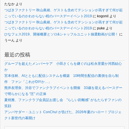
たなか
より
つばきファクトリー 秋山眞緒、ゲストも含めてテンションが高すぎて何が起
こっているのかわからない程のバースデーイベント2019
に
kogonil
より
つばきファクトリー 秋山眞緒、ゲストも含めてテンションが高すぎて何が起
こっているのかわからない程のバースデーイベント2019
に
puke
より
ひなフェス2019、開催概要とソロ&シャッフルユニット抽選動画が公開！
に
うーん
より
最近の投稿
グループを超えたメンバーケア 小田さくらを継ぐのは松永里愛か河西結心
か
宮本佳林、AIとともに配信システムを構築 10時間生配信の裏側を自ら制
作 ファン「これがDIYか…」
熊井友理奈、渋谷でファンクラブイベントを開催 33歳を迎えるバースデー
で明らかになる “圧” の正体
夏焼雅、ファンクラブ会員証お渡し会 ”らしい距離感” がもたらすファンの
笑顔
アンバサダー・ユニット ConChu! が告げた、2026年夏のハロー！プロジェ
クト新世代の幕開け