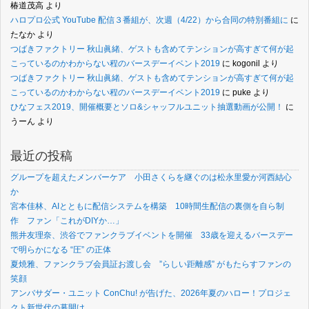
椿道茂高
より
ハロプロ公式 YouTube 配信３番組が、次週（4/22）から合同の特別番組に
に
たなか
より
つばきファクトリー 秋山眞緒、ゲストも含めてテンションが高すぎて何が起
こっているのかわからない程のバースデーイベント2019
に
kogonil
より
つばきファクトリー 秋山眞緒、ゲストも含めてテンションが高すぎて何が起
こっているのかわからない程のバースデーイベント2019
に
puke
より
ひなフェス2019、開催概要とソロ&シャッフルユニット抽選動画が公開！
に
うーん
より
最近の投稿
グループを超えたメンバーケア 小田さくらを継ぐのは松永里愛か河西結心
か
宮本佳林、AIとともに配信システムを構築 10時間生配信の裏側を自ら制
作 ファン「これがDIYか…」
熊井友理奈、渋谷でファンクラブイベントを開催 33歳を迎えるバースデー
で明らかになる “圧” の正体
夏焼雅、ファンクラブ会員証お渡し会 ”らしい距離感” がもたらすファンの
笑顔
アンバサダー・ユニット ConChu! が告げた、2026年夏のハロー！プロジェ
クト新世代の幕開け