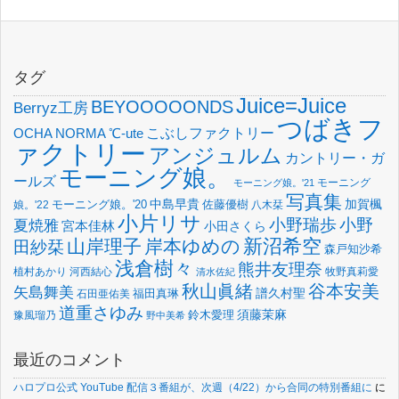
タグ
Juice=Juice
BEYOOOOONDS
Berryz工房
つばきフ
OCHA NORMA
℃-ute
こぶしファクトリー
ァクトリー
アンジュルム
カントリー・ガ
モーニング娘。
ールズ
モーニング
モーニング娘。'21
写真集
中島早貴
加賀楓
佐藤優樹
娘。'22
モーニング娘。'20
八木栞
小片リサ
小野瑞歩
小野
夏焼雅
宮本佳林
小田さくら
新沼希空
山岸理子
岸本ゆめの
田紗栞
森戸知沙希
浅倉樹々
熊井友理奈
植村あかり
河西結心
牧野真莉愛
清水佐紀
谷本安美
秋山眞緒
矢島舞美
譜久村聖
福田真琳
石田亜佑美
道重さゆみ
須藤茉麻
鈴木愛理
豫風瑠乃
野中美希
最近のコメント
ハロプロ公式 YouTube 配信３番組が、次週（4/22）から合同の特別番組に
に