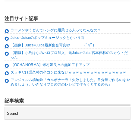
注目サイト記事
ラーメンやうどんでレンゲに麺乗せる人ってなんなの？
Juice=Juiceのポップミュージックとかいう曲
【画像】Juice=Juice最新集合写真ｷﾀ━━━━(ﾟ∀ﾟ)━━━━!!
【朗報】小島はなのハロプロ加入、元Juice=Juice宮本佳林のスカウトだ
った
【OCHA NORMA】米村姫良々の無加工ドアップ
ズッキだけ譜久村の卒コンに来ないｗｗｗｗｗｗｗｗｗｗｗｗｗｗｗｗ
アンジュルム橋迫鈴「カルボナーラ！失敗しました。目分量で作るのをや
めましょう。いきなりプロの方のレシピで作ろうとするのも」
記事検索