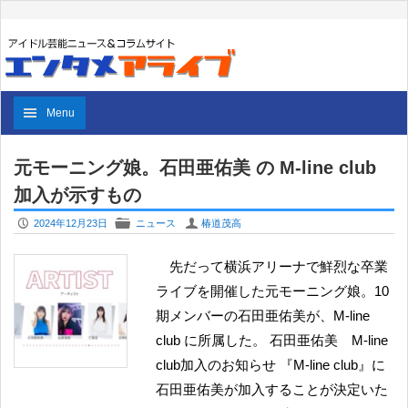
Menu
元モーニング娘。石田亜佑美 の M-line club
加入が示すもの
P
F
U
2024年12月23日
ニュース
椿道茂高
先だって横浜アリーナで鮮烈な卒業
ライブを開催した元モーニング娘。10
期メンバーの石田亜佑美が、M-line
club に所属した。 石田亜佑美 M-line
club加入のお知らせ 『M-line club』に
石田亜佑美が加入することが決定いた