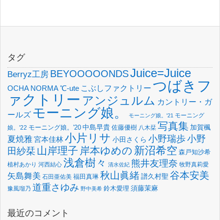
タグ
Juice=Juice
BEYOOOOONDS
Berryz工房
つばきフ
OCHA NORMA
℃-ute
こぶしファクトリー
ァクトリー
アンジュルム
カントリー・ガ
モーニング娘。
ールズ
モーニング
モーニング娘。'21
写真集
中島早貴
加賀楓
佐藤優樹
娘。'22
モーニング娘。'20
八木栞
小片リサ
小野瑞歩
小野
夏焼雅
宮本佳林
小田さくら
新沼希空
山岸理子
岸本ゆめの
田紗栞
森戸知沙希
浅倉樹々
熊井友理奈
植村あかり
河西結心
牧野真莉愛
清水佐紀
谷本安美
秋山眞緒
矢島舞美
譜久村聖
福田真琳
石田亜佑美
道重さゆみ
須藤茉麻
鈴木愛理
豫風瑠乃
野中美希
最近のコメント