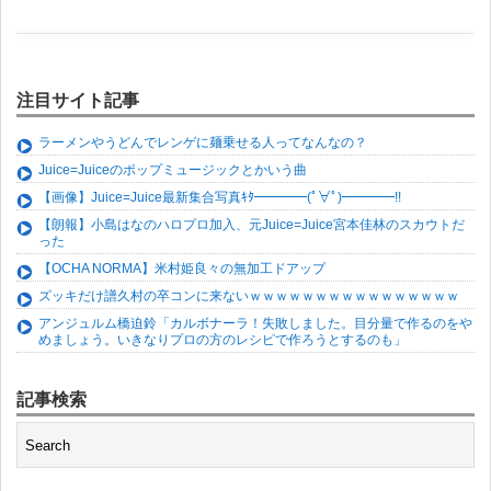
注目サイト記事
ラーメンやうどんでレンゲに麺乗せる人ってなんなの？
Juice=Juiceのポップミュージックとかいう曲
【画像】Juice=Juice最新集合写真ｷﾀ━━━━(ﾟ∀ﾟ)━━━━!!
【朗報】小島はなのハロプロ加入、元Juice=Juice宮本佳林のスカウトだ
った
【OCHA NORMA】米村姫良々の無加工ドアップ
ズッキだけ譜久村の卒コンに来ないｗｗｗｗｗｗｗｗｗｗｗｗｗｗｗｗ
アンジュルム橋迫鈴「カルボナーラ！失敗しました。目分量で作るのをや
めましょう。いきなりプロの方のレシピで作ろうとするのも」
記事検索