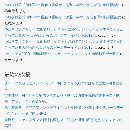
ハロプロ公式 YouTube 配信３番組が、次週（4/22）から合同の特別番組に
に
椿道茂高
より
ハロプロ公式 YouTube 配信３番組が、次週（4/22）から合同の特別番組に
に
たなか
より
つばきファクトリー 秋山眞緒、ゲストも含めてテンションが高すぎて何が起
こっているのかわからない程のバースデーイベント2019
に
kogonil
より
つばきファクトリー 秋山眞緒、ゲストも含めてテンションが高すぎて何が起
こっているのかわからない程のバースデーイベント2019
に
puke
より
ひなフェス2019、開催概要とソロ&シャッフルユニット抽選動画が公開！
に
うーん
より
最近の投稿
グループを超えたメンバーケア 小田さくらを継ぐのは松永里愛か河西結心
か
宮本佳林、AIとともに配信システムを構築 10時間生配信の裏側を自ら制
作 ファン「これがDIYか…」
熊井友理奈、渋谷でファンクラブイベントを開催 33歳を迎えるバースデー
で明らかになる “圧” の正体
夏焼雅、ファンクラブ会員証お渡し会 ”らしい距離感” がもたらすファンの
笑顔