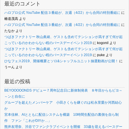
最近のコメント
ハロプロ公式 YouTube 配信３番組が、次週（4/22）から合同の特別番組に
に
椿道茂高
より
ハロプロ公式 YouTube 配信３番組が、次週（4/22）から合同の特別番組に
に
たなか
より
つばきファクトリー 秋山眞緒、ゲストも含めてテンションが高すぎて何が起
こっているのかわからない程のバースデーイベント2019
に
kogonil
より
つばきファクトリー 秋山眞緒、ゲストも含めてテンションが高すぎて何が起
こっているのかわからない程のバースデーイベント2019
に
puke
より
ひなフェス2019、開催概要とソロ&シャッフルユニット抽選動画が公開！
に
うーん
より
最近の投稿
BEYOOOOONDS デビュー７周年記念日に新体制発表 ８年目からもビヨ～
～ンと自在に
グループを超えたメンバーケア 小田さくらを継ぐのは松永里愛か河西結心
か
宮本佳林、AIとともに配信システムを構築 10時間生配信の裏側を自ら制
作 ファン「これがDIYか…」
熊井友理奈、渋谷でファンクラブイベントを開催 33歳を迎えるバースデー