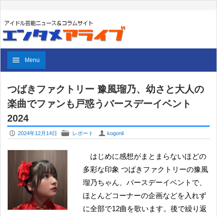
Menu
つばきファクトリー 豫風瑠乃、幼さと大人の
楽曲でファンも戸惑うバースデーイベント
2024
P
F
U
2024年12月14日
レポート
kogonil
はじめに感想がまとまらないほどの
多彩な印象 つばきファクトリーの豫風
瑠乃ちゃん、バースデーイベントで、
ほとんどコーナーの企画などを入れず
に全部で12曲を歌います。後で繰り返