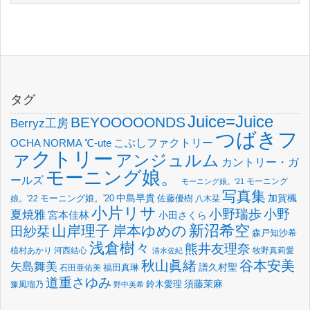
タグ
Juice=Juice
BEYOOOOONDS
Berryz工房
つばきフ
OCHA NORMA
℃-ute
こぶしファクトリー
ァクトリー
アンジュルム
カントリー・ガ
モーニング娘。
ールズ
モーニング
モーニング娘。'21
写真集
中島早貴
加賀楓
佐藤優樹
娘。'22
モーニング娘。'20
八木栞
小片リサ
小野瑞歩
小野
夏焼雅
宮本佳林
小田さくら
新沼希空
山岸理子
岸本ゆめの
田紗栞
森戸知沙希
浅倉樹々
熊井友理奈
植村あかり
河西結心
牧野真莉愛
清水佐紀
谷本安美
秋山眞緒
矢島舞美
譜久村聖
福田真琳
石田亜佑美
道重さゆみ
須藤茉麻
鈴木愛理
豫風瑠乃
野中美希