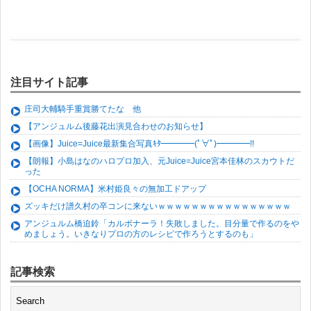
注目サイト記事
庄司大輔騎手重賞勝てたな 他
【アンジュルム後藤花出演見合わせのお知らせ】
【画像】Juice=Juice最新集合写真ｷﾀ━━━━(ﾟ∀ﾟ)━━━━!!
【朗報】小島はなのハロプロ加入、元Juice=Juice宮本佳林のスカウトだ
った
【OCHA NORMA】米村姫良々の無加工ドアップ
ズッキだけ譜久村の卒コンに来ないｗｗｗｗｗｗｗｗｗｗｗｗｗｗｗｗ
アンジュルム橋迫鈴「カルボナーラ！失敗しました。目分量で作るのをや
めましょう。いきなりプロの方のレシピで作ろうとするのも」
記事検索