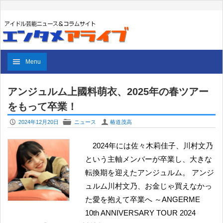
Menu
アンジュルム上國料萌衣、2025年の春ツアー
をもって卒業！
P
F
U
2024年12月20日
ニュース
椿道茂高
2024年には佐々木莉佳子、川村文乃
という主軸メンバーが卒業し、大きな
転換期を迎えたアンジュルム。 アンジ
ュルム川村文乃、お金じゃ買えなかっ
た愛を抱えて卒業へ ～ANGERME
10th ANNIVERSARY TOUR 2024