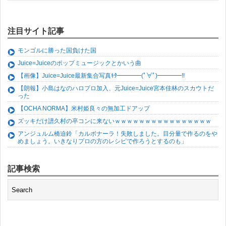
注目サイト記事
モンゴルに勝った国負けた国
Juice=Juiceのポップミュージックとかいう曲
【画像】Juice=Juice最新集合写真ｷﾀ━━━━(ﾟ∀ﾟ)━━━━!!
【朗報】小島はなのハロプロ加入、元Juice=Juice宮本佳林のスカウトだ
った
【OCHA NORMA】米村姫良々の無加工ドアップ
ズッキだけ譜久村の卒コンに来ないｗｗｗｗｗｗｗｗｗｗｗｗｗｗｗｗ
アンジュルム橋迫鈴「カルボナーラ！失敗しました。目分量で作るのをや
めましょう。いきなりプロの方のレシピで作ろうとするのも」
記事検索