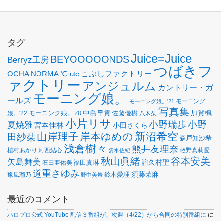
タグ
Juice=Juice
BEYOOOOONDS
Berryz工房
つばきフ
OCHA NORMA
℃-ute
こぶしファクトリー
ァクトリー
アンジュルム
カントリー・ガ
モーニング娘。
ールズ
モーニング
モーニング娘。'21
写真集
中島早貴
加賀楓
佐藤優樹
娘。'22
モーニング娘。'20
八木栞
小片リサ
小野瑞歩
小野
夏焼雅
宮本佳林
小田さくら
新沼希空
山岸理子
岸本ゆめの
田紗栞
森戸知沙希
浅倉樹々
熊井友理奈
植村あかり
河西結心
牧野真莉愛
清水佐紀
谷本安美
秋山眞緒
矢島舞美
譜久村聖
福田真琳
石田亜佑美
道重さゆみ
須藤茉麻
鈴木愛理
豫風瑠乃
野中美希
最近のコメント
ハロプロ公式 YouTube 配信３番組が、次週（4/22）から合同の特別番組に
に