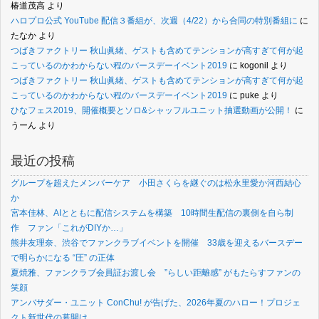
椿道茂高
より
ハロプロ公式 YouTube 配信３番組が、次週（4/22）から合同の特別番組に
に
たなか
より
つばきファクトリー 秋山眞緒、ゲストも含めてテンションが高すぎて何が起
こっているのかわからない程のバースデーイベント2019
に
kogonil
より
つばきファクトリー 秋山眞緒、ゲストも含めてテンションが高すぎて何が起
こっているのかわからない程のバースデーイベント2019
に
puke
より
ひなフェス2019、開催概要とソロ&シャッフルユニット抽選動画が公開！
に
うーん
より
最近の投稿
グループを超えたメンバーケア 小田さくらを継ぐのは松永里愛か河西結心
か
宮本佳林、AIとともに配信システムを構築 10時間生配信の裏側を自ら制
作 ファン「これがDIYか…」
熊井友理奈、渋谷でファンクラブイベントを開催 33歳を迎えるバースデー
で明らかになる “圧” の正体
夏焼雅、ファンクラブ会員証お渡し会 ”らしい距離感” がもたらすファンの
笑顔
アンバサダー・ユニット ConChu! が告げた、2026年夏のハロー！プロジェ
クト新世代の幕開け