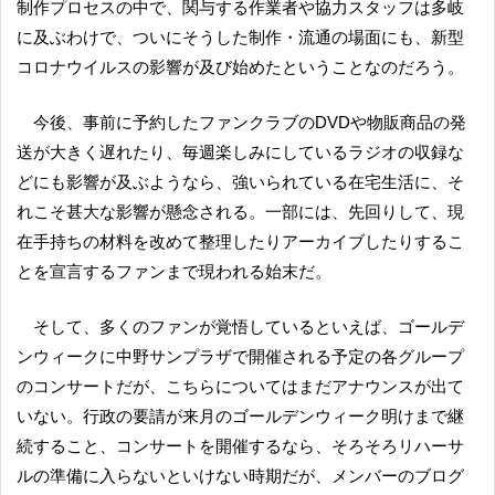
制作プロセスの中で、関与する作業者や協力スタッフは多岐
に及ぶわけで、ついにそうした制作・流通の場面にも、新型
コロナウイルスの影響が及び始めたということなのだろう。
今後、事前に予約したファンクラブのDVDや物販商品の発
送が大きく遅れたり、毎週楽しみにしているラジオの収録な
どにも影響が及ぶようなら、強いられている在宅生活に、そ
れこそ甚大な影響が懸念される。一部には、先回りして、現
在手持ちの材料を改めて整理したりアーカイブしたりするこ
とを宣言するファンまで現われる始末だ。
そして、多くのファンが覚悟しているといえば、ゴールデ
ンウィークに中野サンプラザで開催される予定の各グループ
のコンサートだが、こちらについてはまだアナウンスが出て
いない。行政の要請が来月のゴールデンウィーク明けまで継
続すること、コンサートを開催するなら、そろそろリハーサ
ルの準備に入らないといけない時期だが、メンバーのブログ