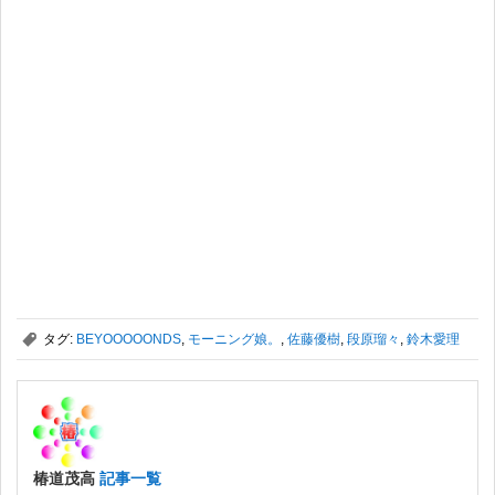
,
タグ:
BEYOOOOONDS
,
モーニング娘。
,
佐藤優樹
,
段原瑠々
,
鈴木愛理
椿道茂高
記事一覧