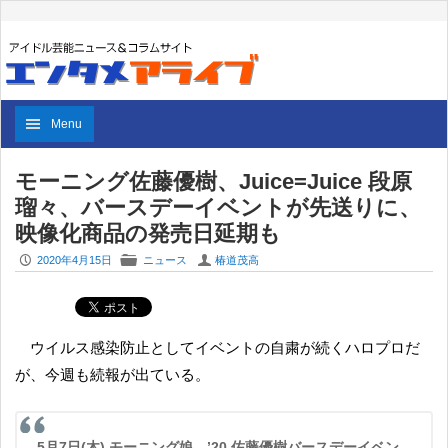
Menu
モーニング佐藤優樹、Juice=Juice 段原
瑠々、バースデーイベントが先送りに、
映像化商品の発売日延期も
P
F
U
2020年4月15日
ニュース
椿道茂高
ウイルス感染防止としてイベントの自粛が続くハロプロだ
が、今週も続報が出ている。
5月7日(木) モーニング娘。’20 佐藤優樹バースデーイベン