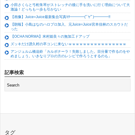
小田さくらと弓桁朱琴がストレッチの後に手を洗いに行く理由について大
激論！どっちも一歩も引かない
【画像】Juice=Juice最新集合写真ｷﾀ━━━━(ﾟ∀ﾟ)━━━━!!
【朗報】小島はなのハロプロ加入、元Juice=Juice宮本佳林のスカウトだ
った
【OCHA NORMA】米村姫良々の無加工ドアップ
ズッキだけ譜久村の卒コンに来ないｗｗｗｗｗｗｗｗｗｗｗｗｗｗｗｗ
アンジュルム橋迫鈴「カルボナーラ！失敗しました。目分量で作るのをや
めましょう。いきなりプロの方のレシピで作ろうとするのも」
記事検索
タグ