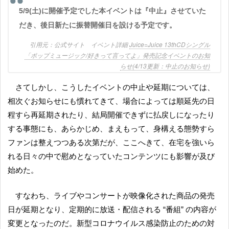
5/9(土)に開催予定でした本イベントは『中止』させていた
だき、後日新たに振替開催日を設ける予定です。
公式サイト イベント詳細
Juice=Juice 13thCDシングル
「ポップミュージック/好きって言ってよ」発売記念イベントのお知
らせ(4/13更新：中止のお知らせ)
さてしかし、こうしたイベントの中止や延期については、
相次ぐお知らせにも慣れてきて、場合によっては順延先の日
程すら再延期されたり、結局開催できずに払戻しになったり
する事態にも、あらかじめ、まえもって、身構える態勢すら
ファンは整えつつある次第だが、ここへきて、在宅を強いら
れる日々の中で慰めとなっていたコンテンツにも影響が及び
始めた。
すなわち、ライブやコンサートが映像化された商品の発売
日が延期となり、定期的に放送・配信される “番組” の内容が
変更となったのだ。新型コロナウイルス感染防止のための対