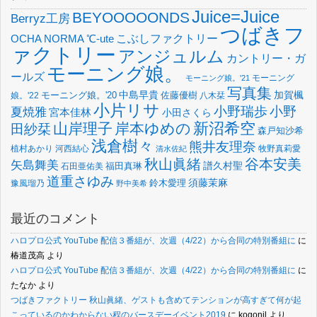
Juice=Juice
BEYOOOOONDS
Berryz工房
つばきフ
OCHA NORMA
℃-ute
こぶしファクトリー
ァクトリー
アンジュルム
カントリー・ガ
モーニング娘。
ールズ
モーニング
モーニング娘。'21
写真集
中島早貴
加賀楓
佐藤優樹
娘。'22
モーニング娘。'20
八木栞
小片リサ
小野瑞歩
小野
夏焼雅
宮本佳林
小田さくら
新沼希空
山岸理子
岸本ゆめの
田紗栞
森戸知沙希
浅倉樹々
熊井友理奈
植村あかり
河西結心
牧野真莉愛
清水佐紀
谷本安美
秋山眞緒
矢島舞美
譜久村聖
福田真琳
石田亜佑美
道重さゆみ
須藤茉麻
鈴木愛理
豫風瑠乃
野中美希
最近のコメント
ハロプロ公式 YouTube 配信３番組が、次週（4/22）から合同の特別番組に
に
椿道茂高
より
ハロプロ公式 YouTube 配信３番組が、次週（4/22）から合同の特別番組に
に
たなか
より
つばきファクトリー 秋山眞緒、ゲストも含めてテンションが高すぎて何が起
こっているのかわからない程のバースデーイベント2019
に
kogonil
より