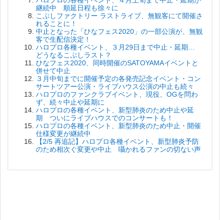
ハロプロの各種イベント、４月上旬まで中止・延期が
継続中 順延日程も徐々に
こぶしファクトリー ラストライブ、無観客にて開催さ
れることに！
中止となった「ひなフェス2020」の一部公演が、無観
客で生配信決定！
ハロプロ各種イベント、３月29日まで中止・延期…
どうなるこぶしラスト？
ひなフェス2020、同時開催のSATOYAMAイベントと
併せて中止
３月中旬までに開催予定の各発売記念イベント・コン
サートツアー公演・ライブハウス公演の中止も続々
ハロプロのファンクラブイベント、現役、OGを問わ
ず、続々中止や延期に
ハロプロの各種イベント、新型肺炎のため中止や延
期 ついにライブハウスでのコンサートも！
ハロプロの各種イベント、新型肺炎のため中止・開催
仕様変更が継続中
【2/5 再追記】ハロプロ各種イベント、新型肺炎予防
のため相次ぐ変更や中止 囁かれるファンの切ない声