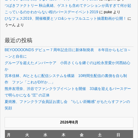
つばきファクトリー 秋山眞緒、ゲストも含めてテンションが高すぎて何が起
こっているのかわからない程のバースデーイベント2019
に
puke
より
ひなフェス2019、開催概要とソロ&シャッフルユニット抽選動画が公開！
に
うーん
より
最近の投稿
BEYOOOOONDS デビュー７周年記念日に新体制発表 ８年目からもビヨ～
～ンと自在に
グループを超えたメンバーケア 小田さくらを継ぐのは松永里愛か河西結心
か
宮本佳林、AIとともに配信システムを構築 10時間生配信の裏側を自ら制
作 ファン「これがDIYか…」
熊井友理奈、渋谷でファンクラブイベントを開催 33歳を迎えるバースデー
で明らかになる “圧” の正体
夏焼雅、ファンクラブ会員証お渡し会 ”らしい距離感” がもたらすファンの
笑顔
2026年8月
月
火
水
木
金
土
日