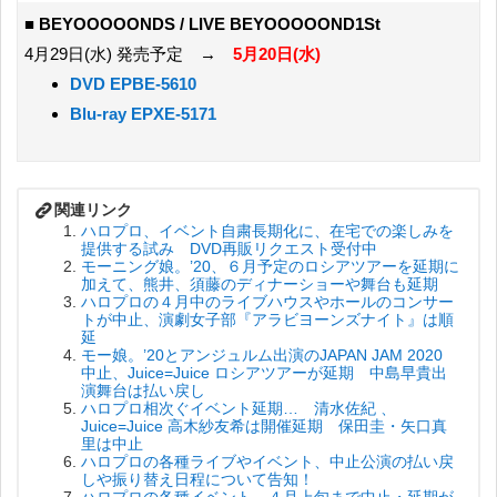
■
BEYOOOOONDS / LIVE BEYOOOOOND1St
4月29日(水) 発売予定 →
5月20日(水)
DVD EPBE-5610
Blu-ray EPXE-5171
ハロプロ、イベント自粛長期化に、在宅での楽しみを
提供する試み DVD再販リクエスト受付中
モーニング娘。’20、６月予定のロシアツアーを延期に
加えて、熊井、須藤のディナーショーや舞台も延期
ハロプロの４月中のライブハウスやホールのコンサー
トが中止、演劇女子部『アラビヨーンズナイト』は順
延
モー娘。’20とアンジュルム出演のJAPAN JAM 2020
中止、Juice=Juice ロシアツアーが延期 中島早貴出
演舞台は払い戻し
ハロプロ相次ぐイベント延期… 清水佐紀 、
Juice=Juice 高木紗友希は開催延期 保田圭・矢口真
里は中止
ハロプロの各種ライブやイベント、中止公演の払い戻
しや振り替え日程について告知！