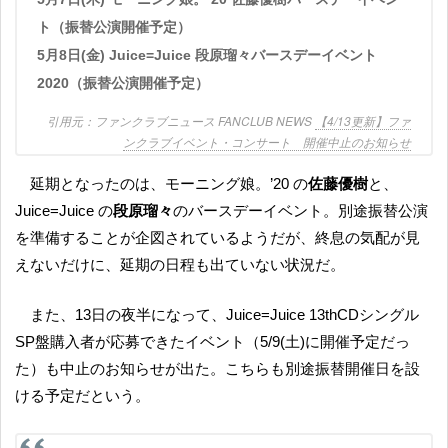
ト（振替公演開催予定）
5月8日(金) Juice=Juice 段原瑠々バースデーイベント
2020（振替公演開催予定）
ファンクラブニュース FANCLUB NEWS
【4/13更新】ファ
ンクラブイベント・コンサート 開催中止のお知らせ
延期となったのは、モーニング娘。’20 の
佐藤優樹
と、
Juice=Juice の
段原瑠々
のバースデーイベント。別途振替公演
を準備することが企図されているようだが、終息の気配が見
えないだけに、延期の日程も出ていない状況だ。
また、13日の夜半になって、Juice=Juice 13thCDシングル
SP盤購入者が応募できたイベント（5/9(土)に開催予定だっ
た）も中止のお知らせが出た。こちらも別途振替開催日を設
ける予定だという。