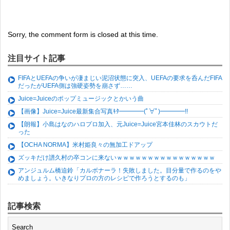
Sorry, the comment form is closed at this time.
注目サイト記事
FIFAとUEFAの争いが凄まじい泥沼状態に突入、UEFAの要求を呑んだFIFA
だったがUEFA側は強硬姿勢を崩さず……
Juice=Juiceのポップミュージックとかいう曲
【画像】Juice=Juice最新集合写真ｷﾀ━━━━(ﾟ∀ﾟ)━━━━!!
【朗報】小島はなのハロプロ加入、元Juice=Juice宮本佳林のスカウトだ
った
【OCHA NORMA】米村姫良々の無加工ドアップ
ズッキだけ譜久村の卒コンに来ないｗｗｗｗｗｗｗｗｗｗｗｗｗｗｗｗ
アンジュルム橋迫鈴「カルボナーラ！失敗しました。目分量で作るのをや
めましょう。いきなりプロの方のレシピで作ろうとするのも」
記事検索