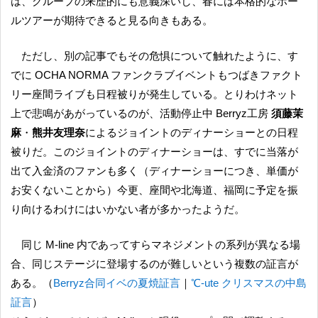
は、グループの来歴的にも意義深いし、春には本格的なホー
ルツアーが期待できると見る向きもある。
ただし、別の記事でもその危惧について触れたように、す
でに OCHA NORMA ファンクラブイベントもつばきファクト
リー座間ライブも日程被りが発生している。とりわけネット
上で悲鳴があがっているのが、活動停止中 Berryz工房
須藤茉
麻
・
熊井友理奈
によるジョイントのディナーショーとの日程
被りだ。このジョイントのディナーショーは、すでに当落が
出て入金済のファンも多く（ディナーショーにつき、単価が
お安くないことから）今更、座間や北海道、福岡に予定を振
り向けるわけにはいかない者が多かったようだ。
同じ M-line 内であってすらマネジメントの系列が異なる場
合、同じステージに登場するのが難しいという複数の証言が
ある。（
Berryz合同イベの夏焼証言
｜
℃-ute クリスマスの中島
証言
）