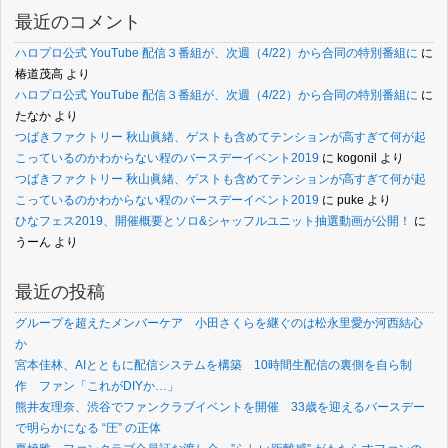
最近のコメント
ハロプロ公式 YouTube 配信３番組が、次週（4/22）から合同の特別番組に
に
椿道茂高
より
ハロプロ公式 YouTube 配信３番組が、次週（4/22）から合同の特別番組に
に
たなか
より
つばきファクトリー 秋山眞緒、ゲストも含めてテンションが高すぎて何が起
こっているのかわからない程のバースデーイベント2019
に
kogonil
より
つばきファクトリー 秋山眞緒、ゲストも含めてテンションが高すぎて何が起
こっているのかわからない程のバースデーイベント2019
に
puke
より
ひなフェス2019、開催概要とソロ&シャッフルユニット抽選動画が公開！
に
うーん
より
最近の投稿
グループを超えたメンバーケア 小田さくらを継ぐのは松永里愛か河西結心
か
宮本佳林、AIとともに配信システムを構築 10時間生配信の裏側を自ら制
作 ファン「これがDIYか…」
熊井友理奈、渋谷でファンクラブイベントを開催 33歳を迎えるバースデー
で明らかになる “圧” の正体