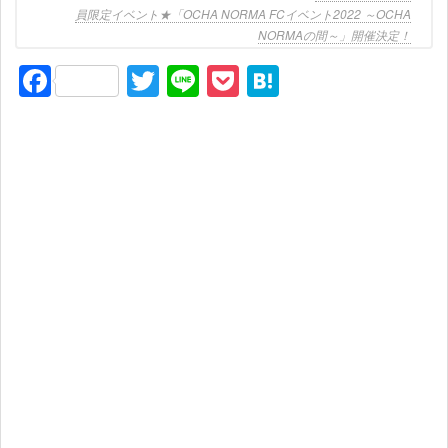
員限定イベント★「OCHA NORMA FCイベント2022 ～OCHA
NORMAの間～」開催決定！
F
T
Li
P
H
a
wi
n
o
at
c
tt
e
ck
e
e
er
et
n
b
a
o
o
k