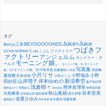
タグ
Juice=Juice
BEYOOOOONDS
Berryz工房
つばきフ
OCHA NORMA
℃-ute
こぶしファクトリー
ァクトリー
アンジュルム
カントリー・ガ
モーニング娘。
ールズ
モーニング
モーニング娘。'21
写真集
中島早貴
加賀楓
佐藤優樹
娘。'22
モーニング娘。'20
八木栞
小片リサ
小野瑞歩
小野
夏焼雅
宮本佳林
小田さくら
新沼希空
山岸理子
岸本ゆめの
田紗栞
森戸知沙希
浅倉樹々
熊井友理奈
植村あかり
河西結心
牧野真莉愛
清水佐紀
谷本安美
秋山眞緒
矢島舞美
譜久村聖
福田真琳
石田亜佑美
道重さゆみ
須藤茉麻
鈴木愛理
豫風瑠乃
野中美希