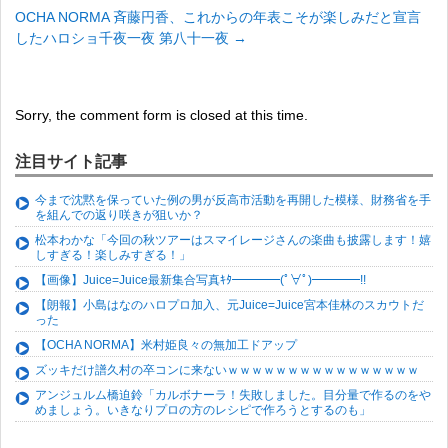
OCHA NORMA 斉藤円香、これからの年表こそが楽しみだと宣言
したハロショ千夜一夜 第八十一夜
→
Sorry, the comment form is closed at this time.
注目サイト記事
今まで沈黙を保っていた例の男が反高市活動を再開した模様、財務省を手
を組んでの返り咲きが狙いか？
松本わかな「今回の秋ツアーはスマイレージさんの楽曲も披露します！嬉
しすぎる！楽しみすぎる！」
【画像】Juice=Juice最新集合写真ｷﾀ━━━━(ﾟ∀ﾟ)━━━━!!
【朗報】小島はなのハロプロ加入、元Juice=Juice宮本佳林のスカウトだ
った
【OCHA NORMA】米村姫良々の無加工ドアップ
ズッキだけ譜久村の卒コンに来ないｗｗｗｗｗｗｗｗｗｗｗｗｗｗｗｗ
アンジュルム橋迫鈴「カルボナーラ！失敗しました。目分量で作るのをや
めましょう。いきなりプロの方のレシピで作ろうとするのも」