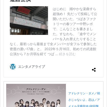
アドレナリン・ダメ／弱
さじゃないよ、恋は／ア
イドル天職音頭 (初回盤