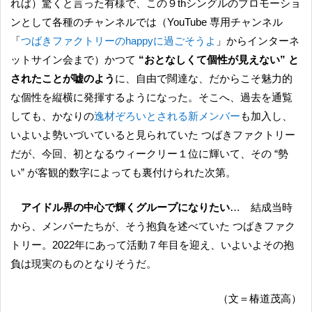
れば）驚くと言った有様で、この９thシングルのプロモーショ
ンとして各種のチャンネルでは（YouTube 専用チャンネル
「
つばきファクトリーのhappyに過ごそうよ
」からインターネ
ットサイン会まで）かつて
“おとなしくて個性が見えない” と
されたことが嘘のよう
に、自由で闊達な、だからこそ魅力的
な個性を縦横に発揮するようになった。そこへ、過去を通覧
しても、かなりの
逸材ぞろいとされる新メンバー
も加入し、
いよいよ勢いづいていると見られていた つばきファクトリー
だが、今回、初となるウィークリー１位に輝いて、その “勢
い” が客観的数字によっても裏付けられた次第。
アイドル界の中心で輝くグループになりたい
… 結成当時
から、メンバーたちが、そう抱負を述べていた つばきファク
トリー。2022年にあって活動７年目を迎え、いよいよその抱
負は現実のものとなりそうだ。
（文＝椿道茂高）