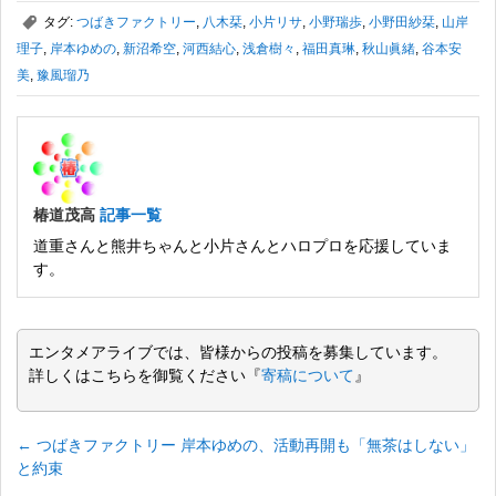
,
タグ:
つばきファクトリー
,
八木栞
,
小片リサ
,
小野瑞歩
,
小野田紗栞
,
山岸
理子
,
岸本ゆめの
,
新沼希空
,
河西結心
,
浅倉樹々
,
福田真琳
,
秋山眞緒
,
谷本安
美
,
豫風瑠乃
椿道茂高
記事一覧
道重さんと熊井ちゃんと小片さんとハロプロを応援していま
す。
エンタメアライブでは、皆様からの投稿を募集しています。
詳しくはこちらを御覧ください『
寄稿について
』
←
つばきファクトリー 岸本ゆめの、活動再開も「無茶はしない」
と約束