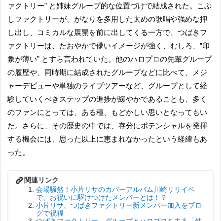
ァクトリー” と姉妹グループ的な位置づけで結成された。こぶ
しファクトリーが、がなりを多用した太めの歌唱や強めな押
し出し、コミカルな展開を前に出してくる一方で、つばきフ
ァクトリーは、たおやかで儚いイメージが強く、むしろ、”印
象が薄い” とすら言われていた。他のハロプロの先輩グループ
の履歴や、同時期に結成されたグループなどに比べて、メジ
ャーデビューや単独のライブツアーなど、グループとして経
験していくべきステップの進捗が緩やかであることも、多く
のファンにとっては、ある種、もどかしい思いとなってもい
た。さらに、その歴史の中では、存分にポテンシャルを発揮
する機会には、思った以上に恵まれなかったという経緯もあ
った。
会場騒然！小片リサのカバーアルバム川崎リリイベ
で、お祝いに駆けつけたメンバーとは！？
小片リサ、つばきファクトリー新メンバー加入をブロ
グで祝福