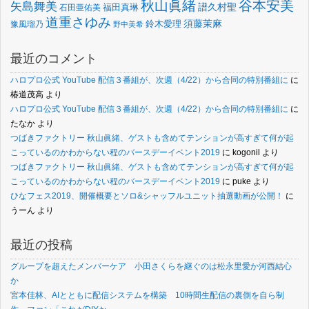
谷本安美
秋山眞緒
矢島舞美
譜久村聖
福田真琳
石田亜佑美
道重さゆみ
須藤茉麻
鈴木愛理
豫風瑠乃
野中美希
最近のコメント
ハロプロ公式 YouTube 配信３番組が、次週（4/22）から合同の特別番組に
に
椿道茂高
より
ハロプロ公式 YouTube 配信３番組が、次週（4/22）から合同の特別番組に
に
たなか
より
つばきファクトリー 秋山眞緒、ゲストも含めてテンションが高すぎて何が起
こっているのかわからない程のバースデーイベント2019
に
kogonil
より
つばきファクトリー 秋山眞緒、ゲストも含めてテンションが高すぎて何が起
こっているのかわからない程のバースデーイベント2019
に
puke
より
ひなフェス2019、開催概要とソロ&シャッフルユニット抽選動画が公開！
に
うーん
より
最近の投稿
グループを超えたメンバーケア 小田さくらを継ぐのは松永里愛か河西結心
か
宮本佳林、AIとともに配信システムを構築 10時間生配信の裏側を自ら制