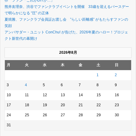
作 ファン「これがDIYか…」
熊井友理奈、渋谷でファンクラブイベントを開催 33歳を迎えるバースデー
で明らかになる “圧” の正体
夏焼雅、ファンクラブ会員証お渡し会 ”らしい距離感” がもたらすファンの
笑顔
アンバサダー・ユニット ConChu! が告げた、2026年夏のハロー！プロジェ
クト新世代の幕開け
2026年8月
月
火
水
木
金
土
日
1
2
3
4
5
6
7
8
9
10
11
12
13
14
15
16
17
18
19
20
21
22
23
24
25
26
27
28
29
30
31