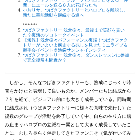
つばきファクトリー、グループとハロプロを去る「仲
間」にエールを送る８人の花びらたち
小片リサ、つばきファクトリーとハロプロを離脱し、
新たに芸能活動を継続する道へ
*********
つばきファクトリー 浅倉樹々、最後まで笑顔を貫い
た？復活のソロトークイベント
【短報】浅倉樹々パフォーマンス復帰！つばきファク
トリーがいよいよ疾走する兆しを見せたミニライブ＆
握手会イベント＠池袋サンシャインシティ
つばきファクトリー 浅倉樹々、ダンスレッスンに参加
で完全復帰も間近か？
しかし、そんなつばきファクトリーも、熟成にじっくり時
間をかけたと表現して良いものか、メンバーたちは結成から
７年を経て、ビジュアル的にも大きく成長している。同時期
に結成され（つばきファクトリーに様々な意味で先行し）た
複数のグループが活動を終了していく中、自らの在り方に踏
み止まりハロプロの立派な一翼として大きく成長していたこ
とに、むしろ長らく伴走してきたファンこそ（気が付いてみ