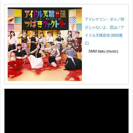
アドレナリン・ダメ／弱
さじゃないよ、恋は／ア
イドル天職音頭 (初回盤
C)
SMM itaku (music)