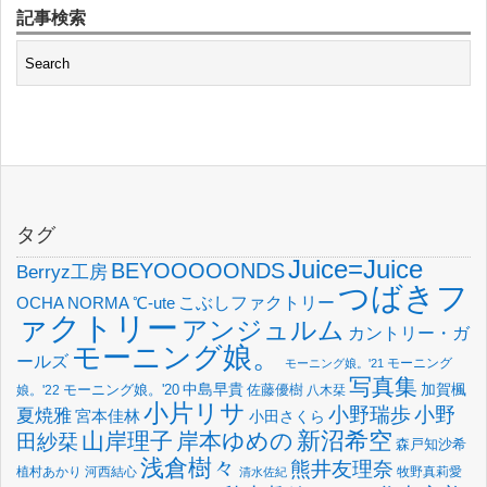
記事検索
タグ
Juice=Juice
BEYOOOOONDS
Berryz工房
つばきフ
OCHA NORMA
℃-ute
こぶしファクトリー
ァクトリー
アンジュルム
カントリー・ガ
モーニング娘。
ールズ
モーニング
モーニング娘。'21
写真集
中島早貴
加賀楓
佐藤優樹
娘。'22
モーニング娘。'20
八木栞
小片リサ
小野瑞歩
小野
夏焼雅
宮本佳林
小田さくら
新沼希空
山岸理子
岸本ゆめの
田紗栞
森戸知沙希
浅倉樹々
熊井友理奈
植村あかり
河西結心
牧野真莉愛
清水佐紀