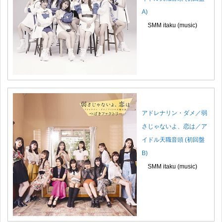
A)
SMM itaku (music)
アドレナリン・ダメ／弱
さじゃないよ、恋は／ア
イドル天職音頭 (初回盤
B)
SMM itaku (music)