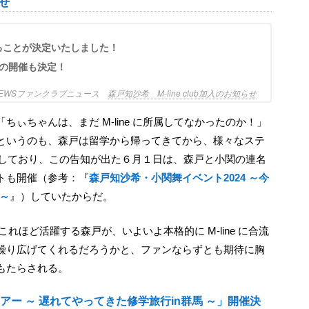
らせ
加入することが決定いたしました！
の開催も決定！
B NEWSファンクラブニュース
森戸知沙希 M-line club加入のお知らせ
というのも、森戸は留学から帰ってきてから、様々なステ
演しており、この告知が出た６月１日は、森戸と小関の連名
トも開催（参考：『
森戸知沙希・小関舞イベント2024 ～今
)～
』）していたからだ。
繰り広げてくれるだろうかと、ファンならずとも期待に胸
もたらされる。
アー ～ 遅れてやってきた修学旅行in群馬 ～」開催決