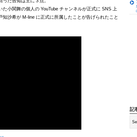
出回った告知は主に３点。
関舞の個人の YouTube チャンネルが正式に SNS 上
沙希が M-line に正式に所属したことが告げられたこと
記