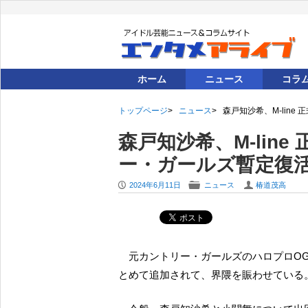
ホーム
ニュース
コラ
トップページ
ニュース
森戸知沙希、M-lin
森戸知沙希、M-lin
ー・ガールズ暫定復
P
F
U
2024年6月11日
ニュース
椿道茂高
元カントリー・ガールズのハロプロO
とめて追加されて、界隈を賑わせている