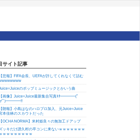
目サイト記事
【悲報】FIFA会長、UEFAが許してくれなくて詰む
wwwwwwww
Juice=Juiceのポップミュージックとかいう曲
【画像】Juice=Juice最新集合写真ｷﾀ━━━━(ﾟ
∀ﾟ)━━━━!!
【朗報】小島はなのハロプロ加入、元Juice=Juice
宮本佳林のスカウトだった
【OCHA NORMA】米村姫良々の無加工ドアップ
ズッキだけ譜久村の卒コンに来ないｗｗｗｗｗｗｗ
ｗｗｗｗｗｗｗｗｗ