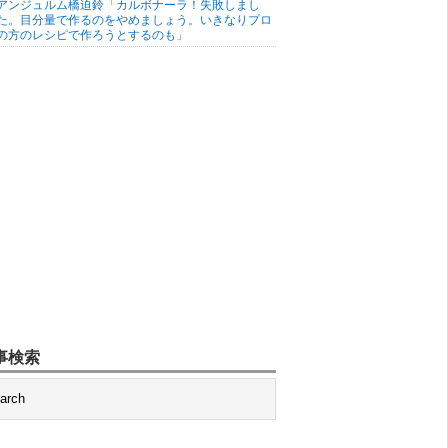
アンジュルム橋迫鈴「カルボナーラ！失敗しまし
た。目分量で作るのをやめましょう。いきなりプロ
の方のレシピで作ろうとするのも」
事検索