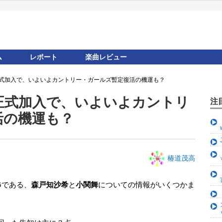
ム
レポート
楽曲レビュー
e 正式加入で、いよいよカントリー・ガールズ暫定復活の機運も？
e 正式加入で、いよいよカントリ
注
活の機運も？
椿道茂高
Gである、
森戸知沙希
と
小関舞
についての情報がいくつかま
。