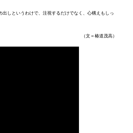
（文＝椿道茂高）