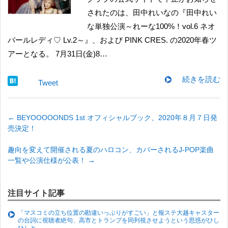
されたのは、田中れいなの『田中れい
な単独公演～れーな100%！vol.6 ネオ
パールレディ♡ Lv.2～』、および PINK CRES. の2020年春ツ
アーとなる。 7月31日(金)8…
続きを読む
Tweet
←
BEYOOOOONDS 1st オフィシャルブック、2020年８月７日発
売決定！
趣向を変えて開催される夏のハロコン、カバーされるJ-POP楽曲
一覧や公演仕様が公表！
→
注目サイト記事
「マスコミの立ち位置の勘違いっぷりがすごい」と報ステ大越キャスター
の台詞に視聴者絶句、高市とトランプを同列視させようという思惑がひし
ひしと