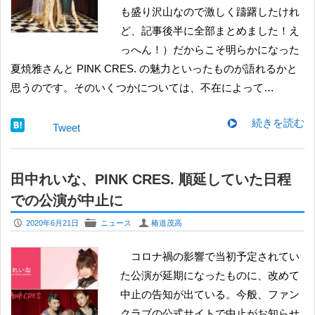
も盛り沢山なので激しく躊躇したけれ
ど、記事後半に全部まとめました！え
っへん！）だからこそ明らかになった
夏焼雅さんと PINK CRES. の魅力といったものが語れるかと
思うのです。そのいくつかについては、不在によって…
続きを読む
Tweet
田中れいな、PINK CRES. 順延していた日程
での公演が中止に
P
F
U
2020年6月21日
ニュース
椿道茂高
コロナ禍の影響で当初予定されてい
た公演が延期になったものに、改めて
中止の告知が出ている。今般、ファン
クラブの公式サイトで中止がお知らせ