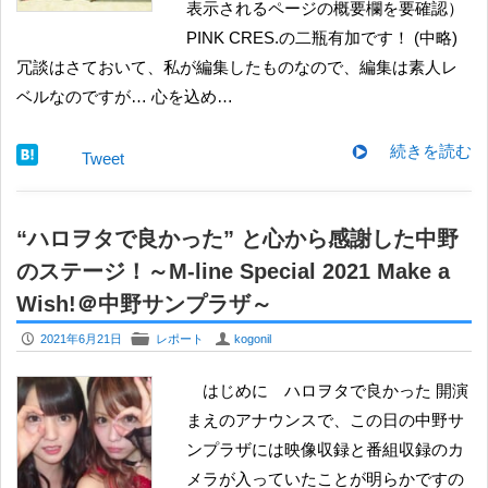
表示されるページの概要欄を要確認）
PINK CRES.の二瓶有加です！ (中略)
冗談はさておいて、私が編集したものなので、編集は素人レ
ベルなのですが… 心を込め…
続きを読む
Tweet
“ハロヲタで良かった” と心から感謝した中野
のステージ！～M-line Special 2021 Make a
Wish!＠中野サンプラザ～
P
F
U
2021年6月21日
レポート
kogonil
はじめに ハロヲタで良かった 開演
まえのアナウンスで、この日の中野サ
ンプラザには映像収録と番組収録のカ
メラが入っていたことが明らかですの