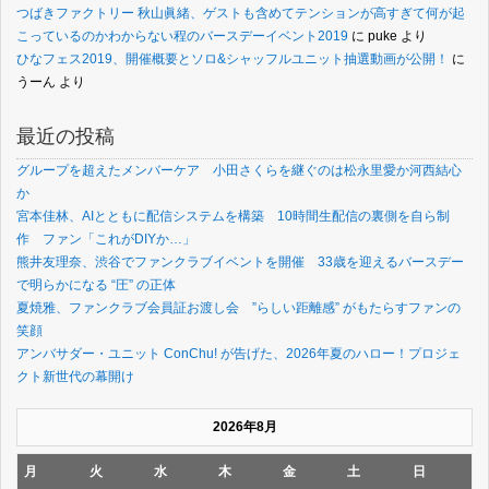
つばきファクトリー 秋山眞緒、ゲストも含めてテンションが高すぎて何が起
こっているのかわからない程のバースデーイベント2019
に
puke
より
ひなフェス2019、開催概要とソロ&シャッフルユニット抽選動画が公開！
に
うーん
より
最近の投稿
グループを超えたメンバーケア 小田さくらを継ぐのは松永里愛か河西結心
か
宮本佳林、AIとともに配信システムを構築 10時間生配信の裏側を自ら制
作 ファン「これがDIYか…」
熊井友理奈、渋谷でファンクラブイベントを開催 33歳を迎えるバースデー
で明らかになる “圧” の正体
夏焼雅、ファンクラブ会員証お渡し会 ”らしい距離感” がもたらすファンの
笑顔
アンバサダー・ユニット ConChu! が告げた、2026年夏のハロー！プロジェ
クト新世代の幕開け
2026年8月
月
火
水
木
金
土
日