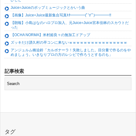
Juice=Juiceのポップミュージックとかいう曲
【画像】Juice=Juice最新集合写真ｷﾀ━━━━(ﾟ∀ﾟ)━━━━!!
【朗報】小島はなのハロプロ加入、元Juice=Juice宮本佳林のスカウトだ
った
【OCHA NORMA】米村姫良々の無加工ドアップ
ズッキだけ譜久村の卒コンに来ないｗｗｗｗｗｗｗｗｗｗｗｗｗｗｗｗ
アンジュルム橋迫鈴「カルボナーラ！失敗しました。目分量で作るのをや
めましょう。いきなりプロの方のレシピで作ろうとするのも」
記事検索
タグ