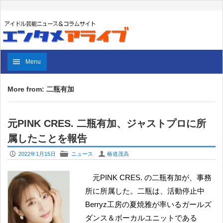
Menu
More from: 二瓶有加
元PINK CRES. 二瓶有加、ジャストプロに所
属したことを報告
P
F
U
2022年1月15日
ニュース
椿道茂高
元PINK CRES. の二瓶有加が、事務
所に所属した。二瓶は、活動停止中
Berryz工房の夏焼雅が率いるガールズ
ダンス＆ボーカルユニットである