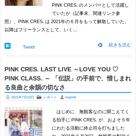
PINK CRES. のメンバーとして活躍し
ていたが（記事末、関連リンク参
照）、PINK CRES. は 2021年の６月をもって解散していた。
以降はフリーランスとして、いく…
続きを読む
Tweet
PINK CRES. LAST LIVE ～LOVE YOU ♡
PINK CLASS. ～ 「伝説」の手前で、惜しまれ
る良曲と余韻の切なさ
P
F
U
2021年7月10日
レポート
kogonil
はじめに 無観客なのに聞こえてく
る拍手に PINK CRES. が、およそ５年
にわたる活動に終止符を打ちました