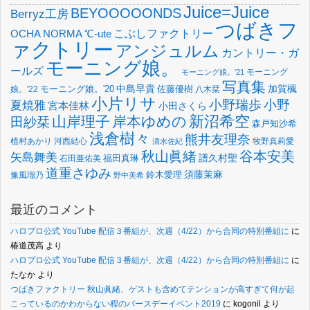
Juice=Juice
BEYOOOOONDS
Berryz工房
つばきフ
OCHA NORMA
℃-ute
こぶしファクトリー
ァクトリー
アンジュルム
カントリー・ガ
モーニング娘。
ールズ
モーニング
モーニング娘。'21
写真集
中島早貴
加賀楓
佐藤優樹
娘。'22
モーニング娘。'20
八木栞
小片リサ
小野瑞歩
小野
夏焼雅
宮本佳林
小田さくら
新沼希空
山岸理子
岸本ゆめの
田紗栞
森戸知沙希
浅倉樹々
熊井友理奈
植村あかり
河西結心
牧野真莉愛
清水佐紀
谷本安美
秋山眞緒
矢島舞美
譜久村聖
福田真琳
石田亜佑美
道重さゆみ
須藤茉麻
鈴木愛理
豫風瑠乃
野中美希
最近のコメント
ハロプロ公式 YouTube 配信３番組が、次週（4/22）から合同の特別番組に
に
椿道茂高
より
ハロプロ公式 YouTube 配信３番組が、次週（4/22）から合同の特別番組に
に
たなか
より
つばきファクトリー 秋山眞緒、ゲストも含めてテンションが高すぎて何が起
こっているのかわからない程のバースデーイベント2019
に
kogonil
より