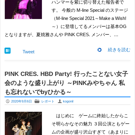
ハンマーを紫に切り替えた報告者で
す。 今般の M-line Special のステージ
（M-line Special 2021～Make a Wish!
～）に登壇してるメンバーは基本OG
となりますが、夏焼雅さんや PINK CRES. メンバー、…
続きを読む
Tweet
PINK CRES. HBD Party! 行ったことない女子
会のような盛り上がり ～PINKみやちゃん 私
も忘れないでbyひかる～
P
F
U
2020年9月6日
レポート
kogonil
はじめに ゲームに終始したからこ
そ明らかなその魅力 ３回公演ともゲー
ムの企画が盛り沢山すぎて（あまりに