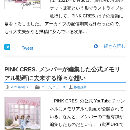
ね。2021年６月30日、無観客の配信チ
ケット販売という形でラストライブを
敢行して、PINK CRES. はその活動に
幕を下ろしました。 アーカイブの配信期間も終わったので、
もう大丈夫かなと投稿に及んでいる次第…
続きを読む
Tweet
PINK CRES. メンバーが編集した公式メモリ
アル動画に去来する様々な想い
P
F
U
2021年6月30日
コラム
,
ニュース
椿道茂高
PINK CRES. の公式 YouTube チャン
ネルにメモリアルな動画が公開されて
いる。なんと、メンバーの二瓶有加が
編集したものだという。（動画URLで