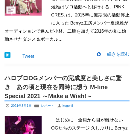
焼雅はソロ活動へと移行する。PINK
CRES. は、2015年に無期限の活動停止
に入った Berryz工房メンバー夏焼雅が
オーディションで選んだ小林、二瓶を加えて2016年の夏に始
動させたダンス＆ボーカル…
続きを読む
Tweet
ハロプロOGメンバーの完成度と美しさに驚
き あの頃と現在を同時に想う M-line
Special 2021 ～Make a Wish!～
P
F
U
2021年3月1日
レポート
kogonil
はじめに 全員から目が離せない
OGたちのステージ 久しぶりに Berryz