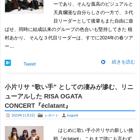
ーであり、そんな孤高のビジュアルと
天真爛漫な自分らしさの一方で、３代
目リーダーとして後輩もまた自由に遊
ばせ、同時に結成以来のグループの色合いも堅持してきた 植
村あかり。 そんな３代目リーダーは、すでに2024年の春ツア
ー…
続きを読む
Tweet
小片リサ “歌い手” としての凄みが滲む、リニ
ューアルした RISA OGATA
CONCERT『éclatant』
P
F
U
2023年11月2日
レポート
kogonil
はじめに歌い手小片リサの新しい挑
戦『éclatant』 これまで誰にも言わず