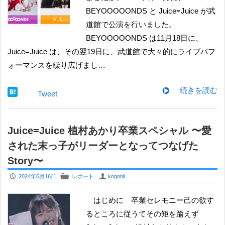
BEYOOOOONDS と Juice=Juice が武
道館で公演を行いました。
BEYOOOOONDS は11月18日に、
Juice=Juice は、その翌19日に、武道館で大々的にライブパフ
ォーマンスを繰り広げまし…
続きを読む
Tweet
Juice=Juice 植村あかり卒業スペシャル 〜愛
された末っ子がリーダーとなってつなげた
Story〜
P
F
U
2024年6月16日
レポート
kogonil
はじめに 卒業セレモニー己の欲す
るところに従うてその矩を踰えず