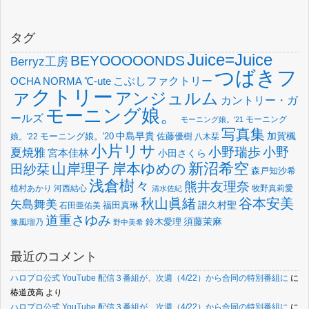
タグ
Juice=Juice
BEYOOOOONDS
Berryz工房
つばきフ
OCHA NORMA
℃-ute
こぶしファクトリー
ァクトリー
アンジュルム
カントリー・ガ
モーニング娘。
ールズ
モーニング
モーニング娘。'21
写真集
中島早貴
加賀楓
佐藤優樹
娘。'22
モーニング娘。'20
八木栞
小片リサ
小野瑞歩
小野
夏焼雅
宮本佳林
小田さくら
新沼希空
山岸理子
岸本ゆめの
田紗栞
森戸知沙希
浅倉樹々
熊井友理奈
植村あかり
河西結心
牧野真莉愛
清水佐紀
谷本安美
秋山眞緒
矢島舞美
譜久村聖
福田真琳
石田亜佑美
道重さゆみ
須藤茉麻
鈴木愛理
豫風瑠乃
野中美希
最近のコメント
ハロプロ公式 YouTube 配信３番組が、次週（4/22）から合同の特別番組に
に
椿道茂高
より
ハロプロ公式 YouTube 配信３番組が、次週（4/22）から合同の特別番組に
に