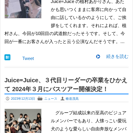
Juice=Juice の植村あかりさん、あた
かも思いつくままに客席に向かって自
由に話しているかのようにして、ご挨
拶をしてくれます。それによれば、植
村さん、今回が10回目の武道館だったそうです。そして、今
回が一番にお客さんが入ったと云う公演なんだそうです。…
続きを読む
Tweet
Juice=Juice、３代目リーダーの卒業をひかえ
て 2024年３月にバスツアー開催決定！
P
F
U
2023年12月13日
ニュース
椿道茂高
グループ結成以来の至高のビジュア
ルメンバーでもあり、人懐っこい愛玩
犬のような愛らしい自由奔放なメンバ