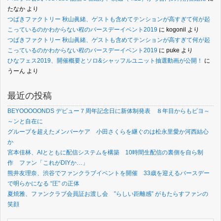
たなか
より
つばきファクトリー 秋山眞緒、ゲストも含めてテンションが高すぎて何が起
こっているのかわからない程のバースデーイベント2019
に
kogonil
より
つばきファクトリー 秋山眞緒、ゲストも含めてテンションが高すぎて何が起
こっているのかわからない程のバースデーイベント2019
に
puke
より
ひなフェス2019、開催概要とソロ&シャッフルユニット抽選動画が公開！
に
うーん
より
最近の投稿
BEYOOOOONDS デビュー７周年記念日に新体制発表 ８年目からもビヨ～
～ンと自在に
グループを超えたメンバーケア 小田さくらを継ぐのは松永里愛か河西結心
か
宮本佳林、AIとともに配信システムを構築 10時間生配信の裏側を自ら制
作 ファン「これがDIYか…」
熊井友理奈、渋谷でファンクラブイベントを開催 33歳を迎えるバースデー
で明らかになる “圧” の正体
夏焼雅、ファンクラブ会員証お渡し会 ”らしい距離感” がもたらすファンの
笑顔