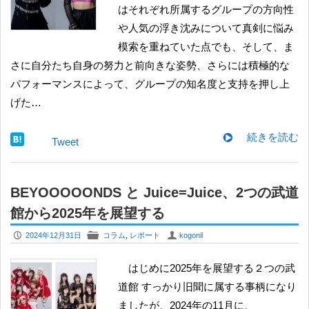
はそれぞれ所属するグループの方向性
や人気の浮き沈みについて真剣に悩み
模索を重ねていた点でも、そして、ま
さに自分たち自身の努力と前向きな姿勢、さらには積極的な
パフォーマンスによって、グループの知名度と支持を押し上
げた…
続きを読む
Tweet
BEYOOOOONDS と Juice=Juice、2つの武道
館から2025年を展望する
P
F
U
2024年12月31日
コラム
,
レポート
kogonil
はじめに2025年を展望する２つの武
道館 すっかり旧聞に属する事柄になり
ましたが、2024年の11月に、