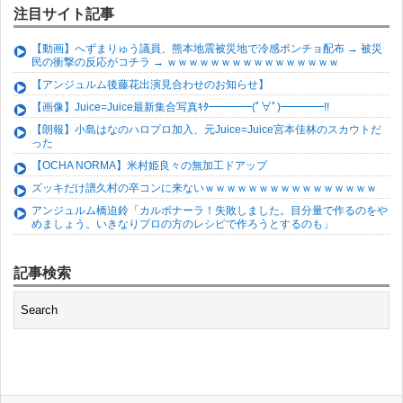
注目サイト記事
【動画】へずまりゅう議員、熊本地震被災地で冷感ポンチョ配布 → 被災
民の衝撃の反応がコチラ → ｗｗｗｗｗｗｗｗｗｗｗｗｗｗｗｗ
【アンジュルム後藤花出演見合わせのお知らせ】
【画像】Juice=Juice最新集合写真ｷﾀ━━━━(ﾟ∀ﾟ)━━━━!!
【朗報】小島はなのハロプロ加入、元Juice=Juice宮本佳林のスカウトだ
った
【OCHA NORMA】米村姫良々の無加工ドアップ
ズッキだけ譜久村の卒コンに来ないｗｗｗｗｗｗｗｗｗｗｗｗｗｗｗｗ
アンジュルム橋迫鈴「カルボナーラ！失敗しました。目分量で作るのをや
めましょう。いきなりプロの方のレシピで作ろうとするのも」
記事検索