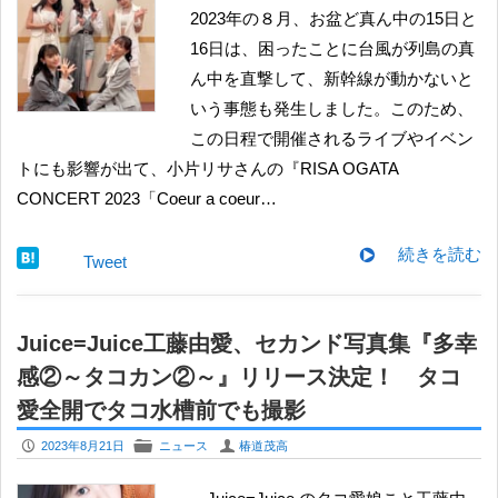
2023年の８月、お盆ど真ん中の15日と
16日は、困ったことに台風が列島の真
ん中を直撃して、新幹線が動かないと
いう事態も発生しました。このため、
この日程で開催されるライブやイベン
トにも影響が出て、小片リサさんの『RISA OGATA
CONCERT 2023「Coeur a coeur…
続きを読む
Tweet
Juice=Juice工藤由愛、セカンド写真集『多幸
感②～タコカン②～』リリース決定！ タコ
愛全開でタコ水槽前でも撮影
P
F
U
2023年8月21日
ニュース
椿道茂高