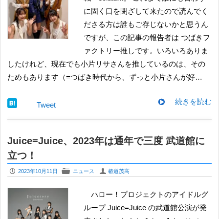
に固く口を閉ざして来たので読んでく
ださる方は誰もご存じないかと思うん
ですが、この記事の報告者は つばきフ
ァクトリー推しです。いろいろありま
したけれど、現在でも小片リサさんを推しているのは、その
ためもあります（=つばき時代から、ずっと小片さんが好…
続きを読む
Tweet
Juice=Juice、2023年は通年で三度 武道館に
立つ！
P
F
U
2023年10月11日
ニュース
椿道茂高
ハロー！プロジェクトのアイドルグ
ループ Juice=Juice の武道館公演が発