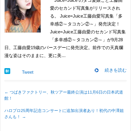
Juice=Juice のタコ愛娘こと工藤由
愛のセカンド写真集がリリースされ
る。 Juice=Juice工藤由愛写真集「多
幸感②～タコカン②～」発売決定！
Juice=Juice工藤由愛のセカンド写真集
「多幸感②～タコカン②～」が9月28
日、工藤由愛19歳のバースデーに発売決定。前作での天真爛
漫な姿はそのままに、更に美…
続きを読む
Tweet
←
つばきファクトリー、秋ツアー最終公演は11月6日の日本武道
館！
ハロプロ25周年記念コンサートに追加出演者あり！初代の中澤姐
さんも！
→