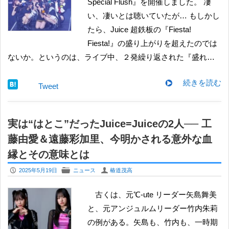
Special Flush』を開催しました。 凄
い、凄いとは聴いていたが… もしかし
たら、Juice 超鉄板の『Fiesta!
Fiesta!』の盛り上がりを超えたのでは
ないか。というのは、ライブ中、２発繰り返された『盛れ…
続きを読む
Tweet
実は“はとこ”だったJuice=Juiceの2人── 工
藤由愛＆遠藤彩加里、今明かされる意外な血
縁とその意味とは
P
F
U
2025年5月19日
ニュース
椿道茂高
古くは、元℃-ute リーダー矢島舞美
と、元アンジュルムリーダー竹内朱莉
の例がある。矢島も、竹内も、一時期