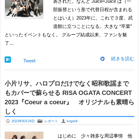
表された。なんと Juice=Juice は（一
部振替という形で代替日程が含まれる
とはいえ）2023年に、これで３度、武
道館に立つことになる。大きな “卒業”
といったイベントもなく。 グループ結成以来、ファンを魅
了…
続きを読む
Tweet
小片リサ、ハロプロだけでなく昭和歌謡まで
もカバーで蘇らせる RISA OGATA CONCERT
2023『Coeur a coeur』 オリジナルも素晴ら
しく
P
F
U
2023年8月24日
レポート
kogonil
はじめに 少々雑多な周辺事情 他