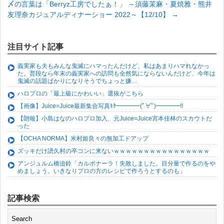
〆の言葉は「Berryz工房でしたぁ！」 ～須藤茉麻・夏焼雅・熊井
友理奈カジュアルディナーショー 2022～【12/10】
→
注目サイト記事
義実家も夫もみんな鬼滅にハマったんだけど、私はあまりハマれなかっ
た。普段なら年末の義実家への訪問も全然気にならないんだけど、今年は
鬼滅の話題ばかりになりそうでちょっと嫌…
ハロプロの「最上級にかわいい」選抜がこちら
【画像】Juice=Juice最新集合写真ｷﾀ━━━━(ﾟ∀ﾟ)━━━━!!
【朗報】小島はなのハロプロ加入、元Juice=Juice宮本佳林のスカウトだ
った
【OCHA NORMA】米村姫良々の無加工ドアップ
ズッキだけ譜久村の卒コンに来ないｗｗｗｗｗｗｗｗｗｗｗｗｗｗｗｗ
アンジュルム橋迫鈴「カルボナーラ！失敗しました。目分量で作るのをや
めましょう。いきなりプロの方のレシピで作ろうとするのも」
記事検索