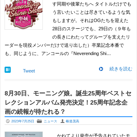
す同期や後輩たちへ タイトルだけでも
う言いたいことは尽きているような気
もしますが。それはOGたちを迎えた
28日のステージでも、29日の（９年も
の長きにわたってグループを支えたリ
ーダーを現役メンバーだけで送り出した）卒業記念本番で
も、同じように、アンコールの『Neverending Shi…
続きを読む
Tweet
8月30日、モーニング娘。誕生25周年ベストセ
レクションアルバム発売決定！25周年記念企
画の続報が待たれる？
P
F
U
2023年7月25日
ニュース
椿道茂高
かねてより発売が予告されていたモ