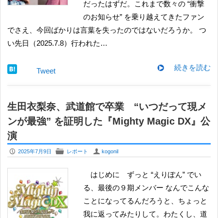
だったはずだ。これまで数々の “衝撃
のお知らせ” を乗り越えてきたファン
でさえ、今回ばかりは言葉を失ったのではないだろうか。 つ
い先日（2025.7.8）行われた…
続きを読む
Tweet
生田衣梨奈、武道館で卒業 “いつだって現メ
ンが最強” を証明した『Mighty Magic DX』公
演
P
F
U
2025年7月9日
レポート
kogonil
はじめに ずっと “えりぽん” でい
る、最後の９期メンバー なんでこんな
ことになってるんだろうと、ちょっと
我に返ってみたりして。わたくし、道