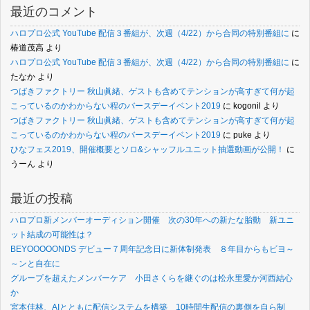
最近のコメント
ハロプロ公式 YouTube 配信３番組が、次週（4/22）から合同の特別番組に
に
椿道茂高
より
ハロプロ公式 YouTube 配信３番組が、次週（4/22）から合同の特別番組に
に
たなか
より
つばきファクトリー 秋山眞緒、ゲストも含めてテンションが高すぎて何が起
こっているのかわからない程のバースデーイベント2019
に
kogonil
より
つばきファクトリー 秋山眞緒、ゲストも含めてテンションが高すぎて何が起
こっているのかわからない程のバースデーイベント2019
に
puke
より
ひなフェス2019、開催概要とソロ&シャッフルユニット抽選動画が公開！
に
うーん
より
最近の投稿
ハロプロ新メンバーオーディション開催 次の30年への新たな胎動 新ユニ
ット結成の可能性は？
BEYOOOOONDS デビュー７周年記念日に新体制発表 ８年目からもビヨ～
～ンと自在に
グループを超えたメンバーケア 小田さくらを継ぐのは松永里愛か河西結心
か
宮本佳林、AIとともに配信システムを構築 10時間生配信の裏側を自ら制