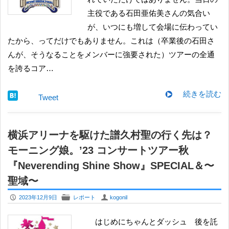
主役である石田亜佑美さんの気合い
が、いつにも増して会場に伝わってい
たから、ってだけでもありません。これは（卒業後の石田さ
んが、そうなることをメンバーに強要された）ツアーの全通
を誇るコア…
続きを読む
Tweet
横浜アリーナを駆けた譜久村聖の行く先は？
モーニング娘。’23 コンサートツアー秋
『Neverending Shine Show』SPECIAL＆〜
聖域〜
P
F
U
2023年12月9日
レポート
kogonil
はじめにちゃんとダッシュ 後を託