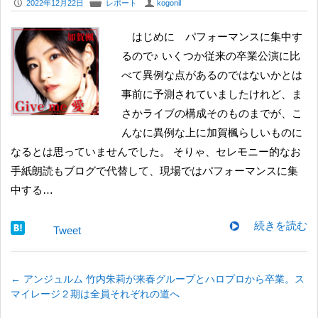
P
F
U
2022年12月22日
レポート
kogonil
はじめに パフォーマンスに集中す
るので♪ いくつか従来の卒業公演に比
べて異例な点があるのではないかとは
事前に予測されていましたけれど、ま
さかライブの構成そのものまでが、こ
んなに異例な上に加賀楓らしいものに
なるとは思っていませんでした。 そりゃ、セレモニー的なお
手紙朗読もブログで代替して、現場ではパフォーマンスに集
中する…
続きを読む
Tweet
←
アンジュルム 竹内朱莉が来春グループとハロプロから卒業。ス
マイレージ２期は全員それぞれの道へ