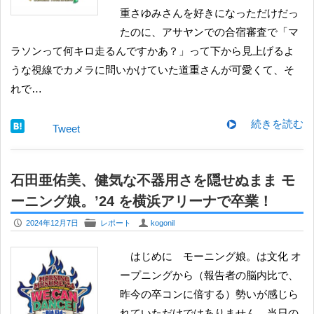
重さゆみさんを好きになっただけだっ
たのに、アサヤンでの合宿審査で「マ
ラソンって何キロ走るんですかあ？」って下から見上げるよ
うな視線でカメラに問いかけていた道重さんが可愛くて、そ
れで…
続きを読む
Tweet
石田亜佑美、健気な不器用さを隠せぬまま モ
ーニング娘。’24 を横浜アリーナで卒業！
P
F
U
2024年12月7日
レポート
kogonil
はじめに モーニング娘。は文化 オ
ープニングから（報告者の脳内比で、
昨今の卒コンに倍する）勢いが感じら
れていただけではありません。当日の