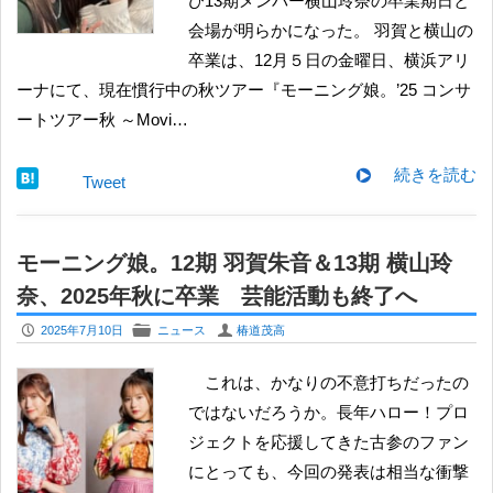
び13期メンバー横山玲奈の卒業期日と
会場が明らかになった。 羽賀と横山の
卒業は、12月５日の金曜日、横浜アリ
ーナにて、現在慣行中の秋ツアー『モーニング娘。’25 コンサ
ートツアー秋 ～Movi…
続きを読む
Tweet
モーニング娘。12期 羽賀朱音＆13期 横山玲
奈、2025年秋に卒業 芸能活動も終了へ
P
F
U
2025年7月10日
ニュース
椿道茂高
これは、かなりの不意打ちだったの
ではないだろうか。長年ハロー！プロ
ジェクトを応援してきた古参のファン
にとっても、今回の発表は相当な衝撃