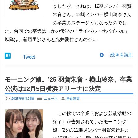
ましたが、それは、12期メンバー羽賀
朱音さん、13期メンバー横山玲奈さん
の卒業のステージともなったのでし
た。合同での卒業は、かの伝説の「ライバル・サバイバル」
以降は、新垣里沙さんと光井愛佳さんの卒…
続きを読む
Tweet
モーニング娘。’25 羽賀朱音・横山玲奈、卒業
公演は12月5日横浜アリーナに決定
P
F
U
2025年9月23日
ニュース
椿道茂高
この秋での卒業（および芸能活動の
終了）が告知されていたモーニング
娘。’25 の12期メンバー羽賀朱音およ