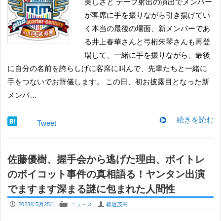
美しさと テープ射出の演出でメンバー
が客席に手を振りながら引き揚げてい
く本当の最後の場面、新メンバーであ
る井上春華さんと弓桁朱琴さんも再登
場して、一緒に手を振りながら、最後
に自分の名前を誇らしげに客席に叫んで、先輩たちと一緒に
手をつないでお辞儀します。 この日、初お披露目となった新
メンバ…
続きを読む
Tweet
佐藤優樹、握手会から逃げた理由、ボイトレ
のボイコット事件の真相語る！ヤンタン出演
でますます深まる謎に包まれた人間性
P
F
U
2023年5月25日
ニュース
椿道茂高