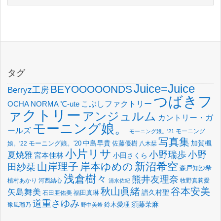
タグ
Juice=Juice
BEYOOOOONDS
Berryz工房
つばきフ
OCHA NORMA
℃-ute
こぶしファクトリー
ァクトリー
アンジュルム
カントリー・ガ
モーニング娘。
ールズ
モーニング
モーニング娘。'21
写真集
中島早貴
加賀楓
佐藤優樹
娘。'22
モーニング娘。'20
八木栞
小片リサ
小野瑞歩
小野
夏焼雅
宮本佳林
小田さくら
新沼希空
山岸理子
岸本ゆめの
田紗栞
森戸知沙希
浅倉樹々
熊井友理奈
植村あかり
河西結心
牧野真莉愛
清水佐紀
谷本安美
秋山眞緒
矢島舞美
譜久村聖
福田真琳
石田亜佑美
道重さゆみ
須藤茉麻
鈴木愛理
豫風瑠乃
野中美希