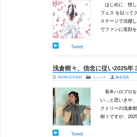
はじめに 惜しまれつつステージを降りた浅倉樹々 元つばきファクトリーメンバーで、2023年の ひな
フェス を以ってグ
ステージで活躍し
でファンに笑顔を
Tweet
浅倉樹々、信念に従い2025
P
F
U
2024年12月30日
ニュース
椿道茂高
長年ハロプロを応援してきた者にとって、推しメンが芸能活動を終了する場面に出会うことは珍しくな
い…と思いきや、
クトリーの浅倉樹
樹々ですが、202
Tweet