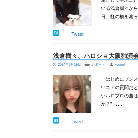
いる浅倉樹々から
日、虹の橋を渡っ
Tweet
浅倉樹々、ハロショ大阪独演
P
F
U
2024年8月19日
レポート
kogonil
はじめにプンスカ樹々ちゃんの一貫した日々 ハロショ千夜一夜でもそうなんですけど、皆さん、聴きた
いコアの質問だと
いハロプロの曲は
か？” っ…
Tweet