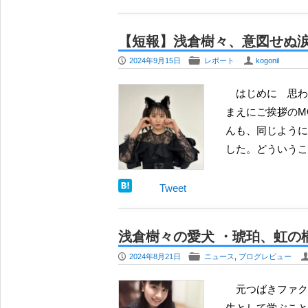
【短報】浅倉樹々、意図せぬ涙に
P
F
U
2024年9月15日
レポート
kogonil
はじめに 思わず漏れる涙の背景は？ 全部で７曲披露されたライブの６曲めを終えて、最後の曲に行く
まえにご挨拶のM
んも、同じように
した。どういうこ
Tweet
浅倉樹々の愛犬 ・琥珀、虹の
P
F
2024年8月21日
ニュース
,
ブログレビュー
元つばきファクトリーのメンバーで、現在は M-line club でのソロ活動に加え、動物関係の専門学校で学
生として学ぶこと