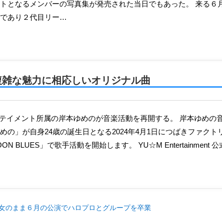
トとなるメンバーの写真集が発売された当日でもあった。 来る６月
であり２代目リー…
複雑な魅力に相応しいオリジナル曲
めの」が自身24歳の誕生日となる2024年4月1日につばきファク
N BLUES」で歌手活動を開始します。 YU☆M Entertainment 公
美少女のまま６月の公演でハロプロとグループを卒業