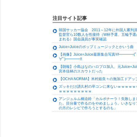
注目サイト記事
韓国サッカー協会 2011～12年に外国人審判
監督官ら10数人を性接待（W杯予選、五輪予選
まれる）国会議員が事実確認
Juice=Juiceのポップミュージックとかいう曲
【画像】Juice=Juice最新集合写真ｷﾀ━━━━(ﾟ
∀ﾟ)━━━━!!
【朗報】小島はなのハロプロ加入、元Juice=Jui
宮本佳林のスカウトだった
【OCHA NORMA】米村姫良々の無加工ドアッ
ズッキだけ譜久村の卒コンに来ないｗｗｗｗｗ
ｗｗｗｗｗｗｗｗｗ
アンジュルム橋迫鈴「カルボナーラ！失敗しま
た。目分量で作るのをやめましょう。いきなり
の方のレシピで作ろうとするのも」