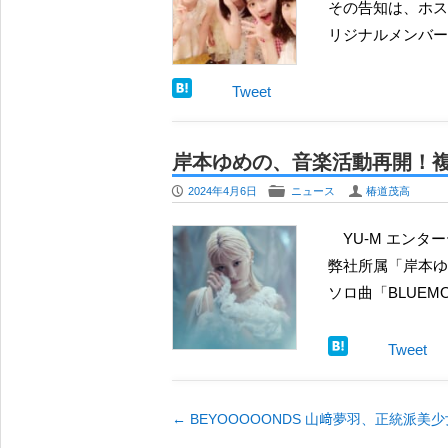
その告知は、ホス
リジナルメンバー
Tweet
岸本ゆめの、音楽活動再開！
P
F
U
2024年4月6日
ニュース
椿道茂高
YU-M エンターテイメント所属の岸本ゆめのが音楽活動を再開する。 岸本ゆめの音楽活動始動のご報告
弊社所属「岸本ゆ
ソロ曲「BLUEMOO
Tweet
←
BEYOOOOONDS 山﨑夢羽、正統派