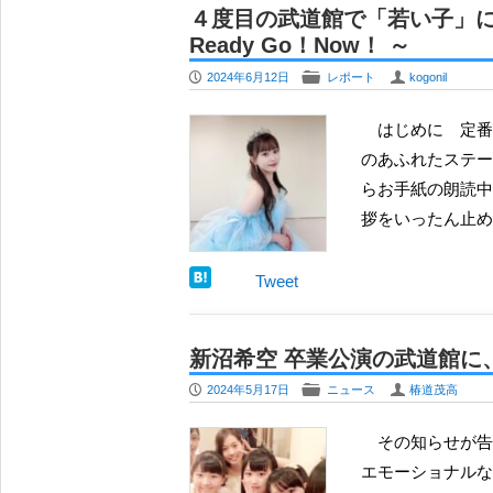
４度目の武道館で「若い子」に
Ready Go！Now！ ～
P
F
U
2024年6月12日
レポート
kogonil
はじめに 定番のクリシェがそのままに「眼が足りない」！ いかにも使い古されたフレーズですが「愛
のあふれたステー
らお手紙の朗読中
拶をいったん止め
Tweet
新沼希空 卒業公演の武道館に
P
F
U
2024年5月17日
ニュース
椿道茂高
その知らせが告知されたのは、それでなくとも、つばきファクトリーを愛する全ての者が必ず読むべき
エモーショナルな