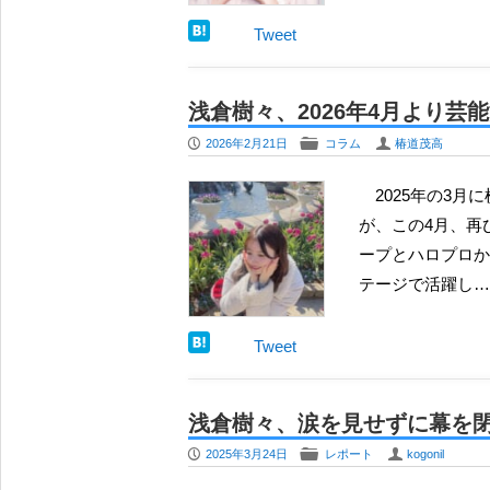
Tweet
浅倉樹々、2026年4月より
P
F
U
2026年2月21日
コラム
椿道茂高
2025年の3月に横浜でのイベント（レポはこちら）を最後に、芸能の世界から身を引いていた浅倉樹々
が、この4月、再
ープとハロプロから
テージで活躍し…
Tweet
浅倉樹々、涙を見せずに幕を閉じ
P
F
U
2025年3月24日
レポート
kogonil