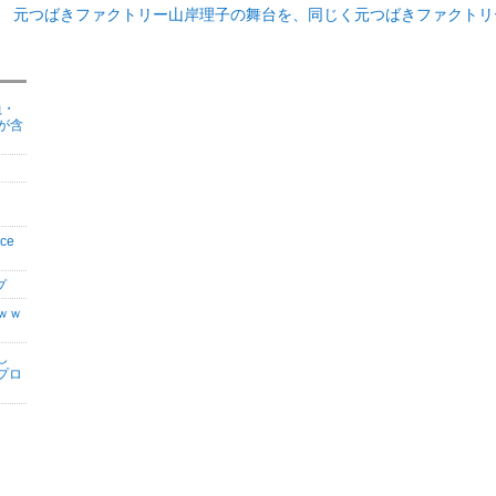
元つばきファクトリー山岸理子の舞台を、同じく元つばきファクトリ
員・
が含
ce
プ
ｗｗ
し
プロ