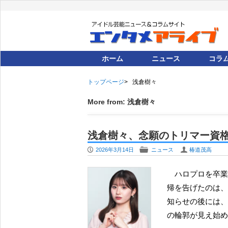
ホーム
ニュース
コラ
トップページ
浅倉樹々
More from: 浅倉樹々
浅倉樹々、念願のトリマー資格
P
F
U
2026年3月14日
ニュース
椿道茂高
ハロプロを卒業してから、動物関連の勉強に専念するために芸能活動から引退していた浅倉樹々が、復
帰を告げたのは、つ
知らせの後には、
の輪郭が見え始め