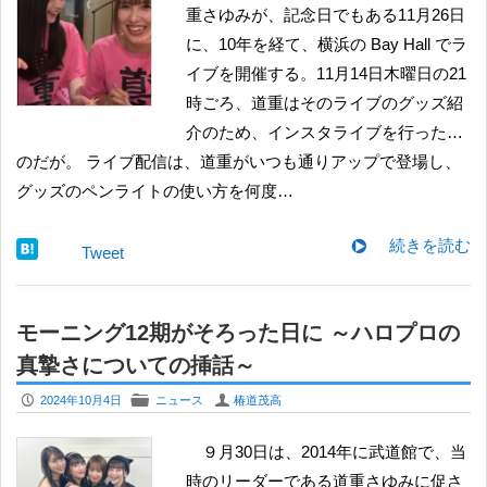
重さゆみが、記念日でもある11月26日
に、10年を経て、横浜の Bay Hall でラ
イブを開催する。11月14日木曜日の21
時ごろ、道重はそのライブのグッズ紹
介のため、インスタライブを行った…
のだが。 ライブ配信は、道重がいつも通りアップで登場し、
グッズのペンライトの使い方を何度…
続きを読む
Tweet
モーニング12期がそろった日に ～ハロプロの
真摯さについての挿話～
P
F
U
2024年10月4日
ニュース
椿道茂高
９月30日は、2014年に武道館で、当
時のリーダーである道重さゆみに促さ