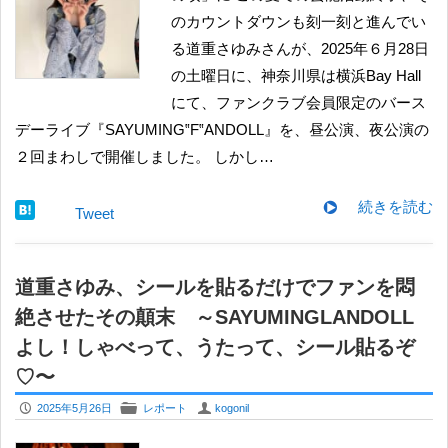
のカウントダウンも刻一刻と進んでい
る道重さゆみさんが、2025年６月28日
の土曜日に、神奈川県は横浜Bay Hall
にて、ファンクラブ会員限定のバース
デーライブ『SAYUMING‟F‟ANDOLL』を、昼公演、夜公演の
２回まわしで開催しました。 しかし…
続きを読む
Tweet
道重さゆみ、シールを貼るだけでファンを悶
絶させたその顛末 ～SAYUMINGLANDOLL
よし！しゃべって、うたって、シール貼るぞ
♡〜
P
F
U
2025年5月26日
レポート
kogonil