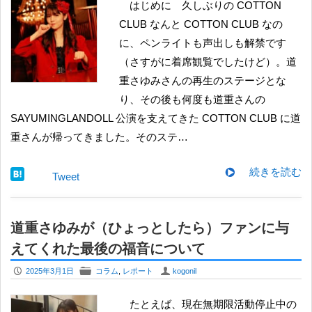
はじめに 久しぶりの COTTON
CLUB なんと COTTON CLUB なの
に、ペンライトも声出しも解禁です
（さすがに着席観覧でしたけど）。道
重さゆみさんの再生のステージとな
り、その後も何度も道重さんの
SAYUMINGLANDOLL 公演を支えてきた COTTON CLUB に道
重さんが帰ってきました。そのステ…
続きを読む
Tweet
道重さゆみが（ひょっとしたら）ファンに与
えてくれた最後の福音について
P
F
U
2025年3月1日
コラム
,
レポート
kogonil
たとえば、現在無期限活動停止中の