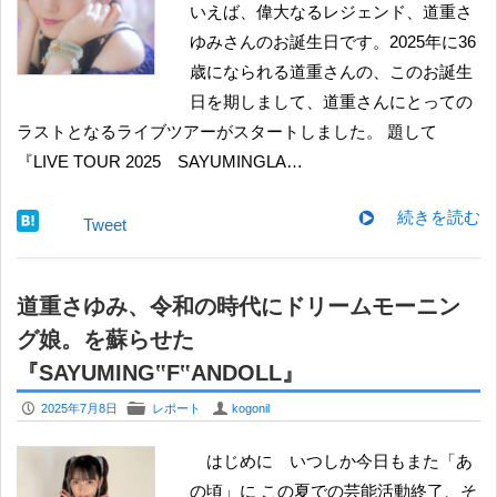
いえば、偉大なるレジェンド、道重さ
ゆみさんのお誕生日です。2025年に36
歳になられる道重さんの、このお誕生
日を期しまして、道重さんにとっての
ラストとなるライブツアーがスタートしました。 題して
『LIVE TOUR 2025 SAYUMINGLA…
続きを読む
Tweet
道重さゆみ、令和の時代にドリームモーニン
グ娘。を蘇らせた
『SAYUMING‟F‟ANDOLL』
P
F
U
2025年7月8日
レポート
kogonil
はじめに いつしか今日もまた「あ
の頃」に この夏での芸能活動終了、そ