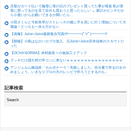
旦那がカード払いで義母に母の日のプレゼント買ってた事が発覚 私が実
母に買ってるのを見て自分も買おうと思ったらしい → 家計がピンチだか
ら小遣いからお願いできるか聞いたら…
小田さくらと弓桁朱琴がストレッチの後に手を洗いに行く理由について大
激論！どっちも一歩も引かない
【画像】Juice=Juice最新集合写真ｷﾀ━━━━(ﾟ∀ﾟ)━━━━!!
【朗報】小島はなのハロプロ加入、元Juice=Juice宮本佳林のスカウトだ
った
【OCHA NORMA】米村姫良々の無加工ドアップ
ズッキだけ譜久村の卒コンに来ないｗｗｗｗｗｗｗｗｗｗｗｗｗｗｗｗ
アンジュルム橋迫鈴「カルボナーラ！失敗しました。目分量で作るのをや
めましょう。いきなりプロの方のレシピで作ろうとするのも」
記事検索