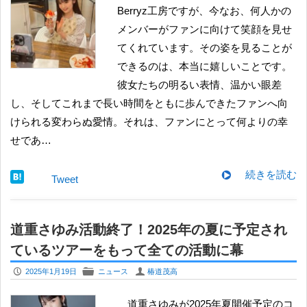
Berryz工房ですが、今なお、何人かの
メンバーがファンに向けて笑顔を見せ
てくれています。その姿を見ることが
できるのは、本当に嬉しいことです。
彼女たちの明るい表情、温かい眼差
し、そしてこれまで長い時間をともに歩んできたファンへ向
けられる変わらぬ愛情。それは、ファンにとって何よりの幸
せであ…
続きを読む
Tweet
道重さゆみ活動終了！2025年の夏に予定され
ているツアーをもって全ての活動に幕
P
F
U
2025年1月19日
ニュース
椿道茂高
道重さゆみが2025年夏開催予定のコ