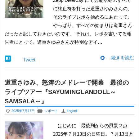
Zepp DiverCity にて芸能活動のすべて
に終止符を打った道重さゆみさんの、
そのライブレポを始めるにあたって、
やっぱり、すべての始まりは道重さん
だったと記しておきたいのです。 それは、レポを書いてる報
告者にとって、道重さゆみさんが特別なアイ…
続きを読む
Tweet
道重さゆみ、怒涛のメドレーで開幕 最後の
ライブツアー『SAYUMINGLANDOLL～
SAMSALA～』
P
F
U
2025年7月17日
レポート
kogonil
はじめに 最後列からの風景２点
2025年７月13日の日曜日。７月13日と