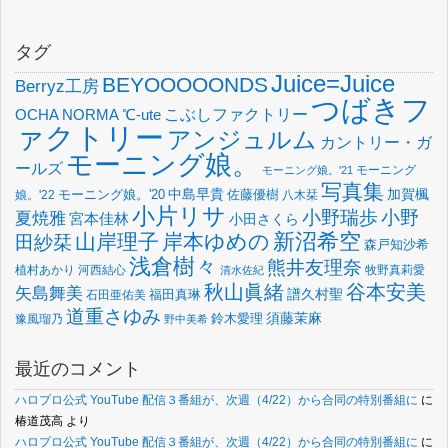
タグ
Juice=Juice
BEYOOOOONDS
Berryz工房
つばきフ
OCHA NORMA
℃-ute
こぶしファクトリー
ァクトリー
アンジュルム
カントリー・ガ
モーニング娘。
ールズ
モーニング
モーニング娘。'21
写真集
中島早貴
加賀楓
佐藤優樹
娘。'22
モーニング娘。'20
八木栞
小片リサ
小野瑞歩
小野
夏焼雅
宮本佳林
小田さくら
新沼希空
山岸理子
岸本ゆめの
田紗栞
森戸知沙希
浅倉樹々
熊井友理奈
植村あかり
河西結心
牧野真莉愛
清水佐紀
谷本安美
秋山眞緒
矢島舞美
譜久村聖
福田真琳
石田亜佑美
道重さゆみ
須藤茉麻
鈴木愛理
豫風瑠乃
野中美希
最近のコメント
ハロプロ公式 YouTube 配信３番組が、次週（4/22）から合同の特別番組に
に
椿道茂高
より
ハロプロ公式 YouTube 配信３番組が、次週（4/22）から合同の特別番組に
に