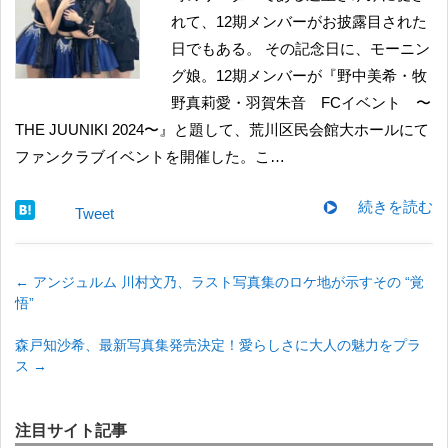
れて、12期メンバーがお披露目された
日でもある。 その記念日に、モーニン
グ娘。12期メンバーが『野中美希・牧
野真莉愛・羽賀朱音 FCイベント 〜
THE JUUNIKI 2024〜』と題して、荒川区民会館大ホールにて
ファンクラブイベントを開催した。こ…
続きを読む
Tweet
←
アンジュルム 川村文乃、ラスト写真集のロケ地が示すその “覚
悟”
森戸知沙希、最新写真集発売決定！愛らしさに大人の魅力をプラ
ス
→
注目サイト記事