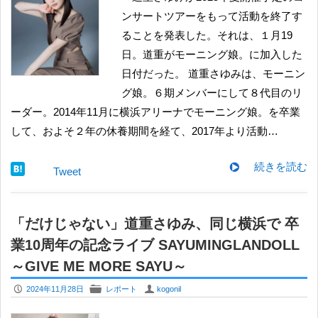
ンサートツアーをもって活動を終了す
ることを発表した。それは、１月19
日。道重がモーニング娘。に加入した
日付だった。 道重さゆみは、モーニン
グ娘。６期メンバーにして８代目のリ
ーダー。2014年11月に横浜アリーナでモーニング娘。を卒業
して、およそ２年の休養期間を経て、2017年より活動…
続きを読む
Tweet
「だけじゃない」道重さゆみ、同じ横浜で 卒
業10周年の記念ライブ SAYUMINGLANDOLL
～GIVE ME MORE SAYU～
P
F
U
2024年11月28日
レポート
kogonil