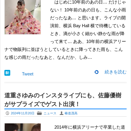
はじめに10年前のあの日… だけじゃ
ない！ 10年前のあの日も、こんな小雨
だったなあ… と思います。ライブの開
演前、横浜 Bay Hall 横で待機している
とき、滴が小さく細かい静かな雨が降
って来て… ああ、10年前の横浜アリー
ナで物販列に並ぼうとしているときに降ってきた雨も、こん
な感じの雨だったなあと、なんだか、しみ…
続きを読む
Tweet
道重さゆみのインスタライブにも、佐藤優樹
がサプライズでゲスト出演！
P
F
U
2024年11月20日
ニュース
椿道茂高
2014年に横浜アリーナで卒業した道