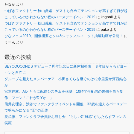
たなか
より
つばきファクトリー 秋山眞緒、ゲストも含めてテンションが高すぎて何が起
こっているのかわからない程のバースデーイベント2019
に
kogonil
より
つばきファクトリー 秋山眞緒、ゲストも含めてテンションが高すぎて何が起
こっているのかわからない程のバースデーイベント2019
に
puke
より
ひなフェス2019、開催概要とソロ&シャッフルユニット抽選動画が公開！
に
うーん
より
最近の投稿
BEYOOOOONDS デビュー７周年記念日に新体制発表 ８年目からもビヨ～
～ンと自在に
グループを超えたメンバーケア 小田さくらを継ぐのは松永里愛か河西結心
か
宮本佳林、AIとともに配信システムを構築 10時間生配信の裏側を自ら制
作 ファン「これがDIYか…」
熊井友理奈、渋谷でファンクラブイベントを開催 33歳を迎えるバースデー
で明らかになる “圧” の正体
夏焼雅、ファンクラブ会員証お渡し会 ”らしい距離感” がもたらすファンの
笑顔