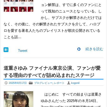
ョン解禁は、すでに多くのファンにと
って既知のニュースとなっている。し
かし、サブスクが解禁されただけでは
なく、その後に、その解禁されたサブスクを介して、ハロプ
ロを愛する著名人たちのプレイリストが順次公開されている
ことも話…
続きを読む
Tweet
道重さゆみ ファイナル東京公演、ファンが愛
する理由のすべてが詰め込まれたステージ
P
F
U
2025年8月17日
ブログレビュー
,
レポート
kogonil
はじめに すべての始まりは道重さ
ゆみさんだった 2025年の８月14日、