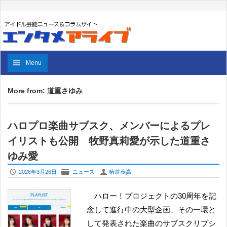
Menu
More from: 道重さゆみ
ハロプロ楽曲サブスク、メンバーによるプレ
イリストも公開 牧野真莉愛が示した道重さ
ゆみ愛
P
F
U
2026年3月26日
ニュース
椿道茂高
ハロー！プロジェクトの30周年を記
念して進行中の大型企画、その一環と
して発表された楽曲のサブスクリプシ