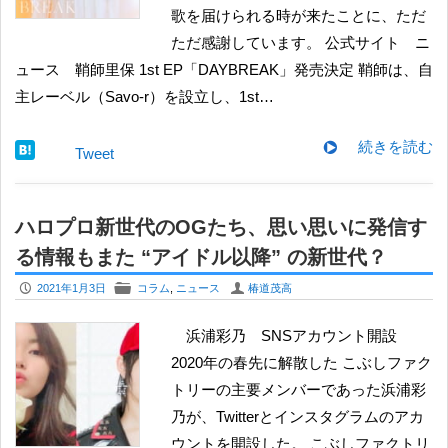
歌を届けられる時が来たことに、ただ
ただ感謝しています。 公式サイト ニ
ュース ​鞘師里保 1st EP「DAYBREAK」発売決定 鞘師は、自
主レーベル（Savo-r）を設立し、1st…
続きを読む
Tweet
ハロプロ新世代のOGたち、思い思いに発信す
る情報もまた “アイドル以降” の新世代？
P
F
U
2021年1月3日
コラム
,
ニュース
椿道茂高
浜浦彩乃 SNSアカウント開設
2020年の春先に解散した こぶしファク
トリーの主要メンバーであった浜浦彩
乃が、Twitterとインスタグラムのアカ
ウントを開設した。 こぶしファクトリ