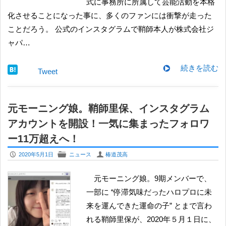
式に事務所に所属して芸能活動を本格
化させることになった事に、多くのファンには衝撃が走った
ことだろう。 公式のインスタグラムで鞘師本人が株式会社ジ
ャパ…
続きを読む
Tweet
元モーニング娘。鞘師里保、インスタグラム
アカウントを開設！一気に集まったフォロワ
ー11万超えへ！
P
F
U
2020年5月1日
ニュース
椿道茂高
元モーニング娘。9期メンバーで、
一部に “停滞気味だったハロプロに未
来を運んできた運命の子” とまで言わ
れる鞘師里保が、2020年５月１日に、