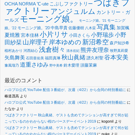
つばきフ
OCHA NORMA
℃-ute
こぶしファクトリー
ァクトリー
アンジュルム
カントリー・ガ
モーニング娘。
ールズ
モーニング
モーニング娘。'21
写真集
中島早貴
加賀楓
佐藤優樹
娘。'22
モーニング娘。'20
八木栞
小片リサ
小野瑞歩
小野
夏焼雅
宮本佳林
小田さくら
新沼希空
山岸理子
岸本ゆめの
田紗栞
森戸知沙希
浅倉樹々
熊井友理奈
植村あかり
河西結心
牧野真莉愛
清水佐紀
谷本安美
秋山眞緒
矢島舞美
譜久村聖
福田真琳
石田亜佑美
道重さゆみ
須藤茉麻
鈴木愛理
豫風瑠乃
野中美希
最近のコメント
ハロプロ公式 YouTube 配信３番組が、次週（4/22）から合同の特別番組に
に
椿道茂高
より
ハロプロ公式 YouTube 配信３番組が、次週（4/22）から合同の特別番組に
に
たなか
より
つばきファクトリー 秋山眞緒、ゲストも含めてテンションが高すぎて何が起
こっているのかわからない程のバースデーイベント2019
に
kogonil
より
つばきファクトリー 秋山眞緒、ゲストも含めてテンションが高すぎて何が起
こっているのかわからない程のバースデーイベント2019
に
puke
より