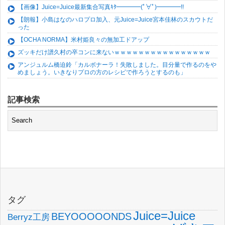
【画像】Juice=Juice最新集合写真ｷﾀ━━━━(ﾟ∀ﾟ)━━━━!!
【朗報】小島はなのハロプロ加入、元Juice=Juice宮本佳林のスカウトだ
った
【OCHA NORMA】米村姫良々の無加工ドアップ
ズッキだけ譜久村の卒コンに来ないｗｗｗｗｗｗｗｗｗｗｗｗｗｗｗｗ
アンジュルム橋迫鈴「カルボナーラ！失敗しました。目分量で作るのをや
めましょう。いきなりプロの方のレシピで作ろうとするのも」
記事検索
タグ
Juice=Juice
BEYOOOOONDS
Berryz工房