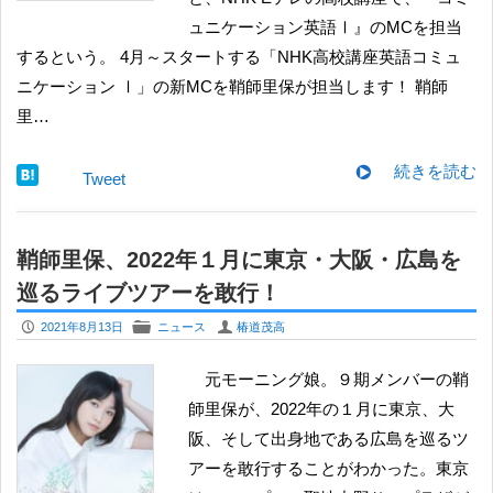
ュニケーション英語Ⅰ』のMCを担当
するという。 4⽉～スタートする「NHK⾼校講座英語コミュ
ニケーション Ⅰ」の新MCを鞘師⾥保が担当します！ 鞘師
里…
続きを読む
Tweet
鞘師里保、2022年１月に東京・大阪・広島を
巡るライブツアーを敢行！
P
F
U
2021年8月13日
ニュース
椿道茂高
元モーニング娘。９期メンバーの鞘
師里保が、2022年の１月に東京、大
阪、そして出身地である広島を巡るツ
アーを敢行することがわかった。東京