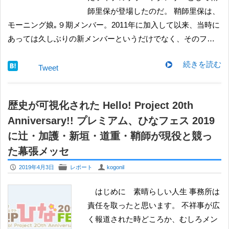
師里保が登場したのだ。 鞘師里保は、
モーニング娘｡９期メンバー。2011年に加入して以来、当時に
あっては久しぶりの新メンバーというだけでなく、そのフ…
続きを読む
Tweet
歴史が可視化された Hello! Project 20th
Anniversary!! プレミアム、ひなフェス 2019
に辻・加護・新垣・道重・鞘師が現役と競っ
た幕張メッセ
P
F
U
2019年4月3日
レポート
kogonil
はじめに 素晴らしい人生 事務所は
責任を取ったと思います。 不祥事が広
く報道された時どころか、むしろメン