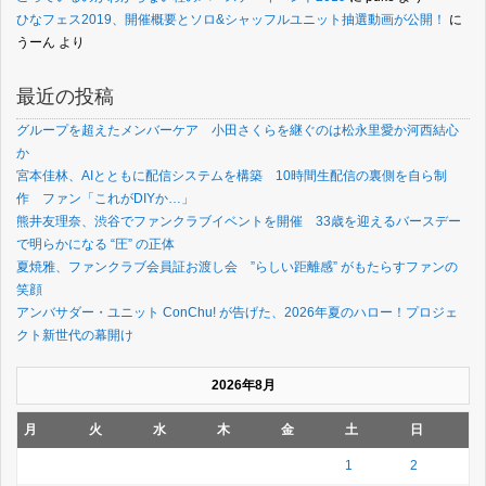
ひなフェス2019、開催概要とソロ&シャッフルユニット抽選動画が公開！
に
うーん
より
最近の投稿
グループを超えたメンバーケア 小田さくらを継ぐのは松永里愛か河西結心
か
宮本佳林、AIとともに配信システムを構築 10時間生配信の裏側を自ら制
作 ファン「これがDIYか…」
熊井友理奈、渋谷でファンクラブイベントを開催 33歳を迎えるバースデー
で明らかになる “圧” の正体
夏焼雅、ファンクラブ会員証お渡し会 ”らしい距離感” がもたらすファンの
笑顔
アンバサダー・ユニット ConChu! が告げた、2026年夏のハロー！プロジェ
クト新世代の幕開け
2026年8月
月
火
水
木
金
土
日
1
2