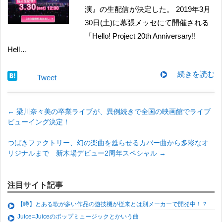
演』の生配信が決定した。 2019年3月
30日(土)に幕張メッセにて開催される
「Hello! Project 20th Anniversary!!
Hell…
続きを読む
Tweet
←
梁川奈々美の卒業ライブが、異例続きで全国の映画館でライブ
ビューイング決定！
つばきファクトリー、幻の楽曲を甦らせるカバー曲から多彩なオ
リジナルまで 新木場デビュー2周年スペシャル
→
注目サイト記事
【噂】とある歌が多い作品の遊技機が従来とは別メーカーで開発中！？
Juice=Juiceのポップミュージックとかいう曲