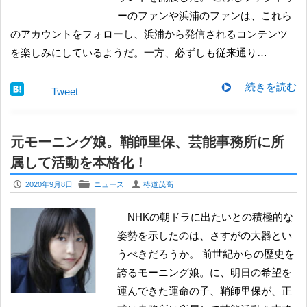
ーのファンや浜浦のファンは、これら
のアカウントをフォローし、浜浦から発信されるコンテンツ
を楽しみにしているようだ。一方、必ずしも従来通り…
続きを読む
Tweet
元モーニング娘。鞘師里保、芸能事務所に所
属して活動を本格化！
P
F
U
2020年9月8日
ニュース
椿道茂高
NHKの朝ドラに出たいとの積極的な
姿勢を示したのは、さすがの大器とい
うべきだろうか。 前世紀からの歴史を
誇るモーニング娘。に、明日の希望を
運んできた運命の子、鞘師里保が、正