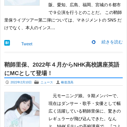
阪、愛知、広島、福岡、宮城の６都市
で９公演を行うとのことだ。 この鞘師
里保ライブツアー第二弾については、マネジメントの SNS だ
けでなく、本人のインス…
続きを読む
Tweet
鞘師里保、2022年４月からNHK高校講座英語
にMCとして登場！
P
F
U
2022年2月10日
ニュース
椿道茂高
元モーニング娘。９期メンバーで、
現在はダンサー・歌手・女優として幅
広く活躍している鞘師里保に、驚きの
レギュラーが飛び込んできた。なん
と、NHK Eテレの⾼校講座で、『コミ