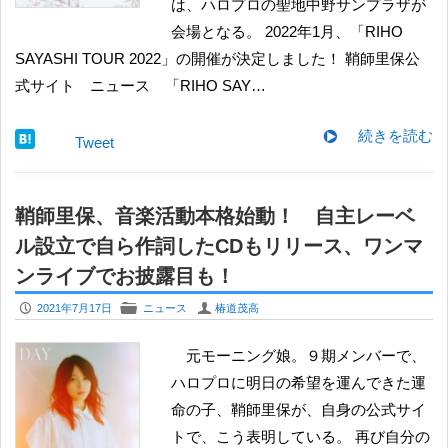
は、ハロプロの聖地中野サンプラザが
会場となる。 2022年1月、「RIHO
SAYASHI TOUR 2022」の開催が決定しました！ 鞘師里保公
式サイト ニュース 「RIHO SAY…
続きを読む
Tweet
鞘師里保、音楽活動本格始動！ 自主レーベ
ル設立で自ら作詞したCDもリリース、ワンマ
ンライブでお披露目も！
P
F
U
2021年7月17日
ニュース
椿道茂高
元モーニング娘。９期メンバーで、
ハロプロに明日の希望を運んできた運
命の子、鞘師里保が、自身の公式サイ
トで、こう表明している。 再び自分の