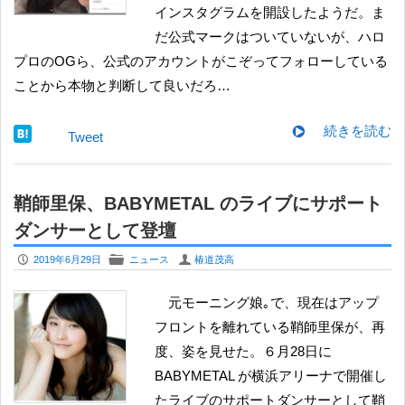
インスタグラムを開設したようだ。ま
だ公式マークはついていないが、ハロ
プロのOGら、公式のアカウントがこぞってフォローしている
ことから本物と判断して良いだろ…
続きを読む
Tweet
鞘師里保、BABYMETAL のライブにサポート
ダンサーとして登壇
P
F
U
2019年6月29日
ニュース
椿道茂高
元モーニング娘｡で、現在はアップ
フロントを離れている鞘師里保が、再
度、姿を見せた。６月28日に
BABYMETAL が横浜アリーナで開催し
たライブのサポートダンサーとして鞘