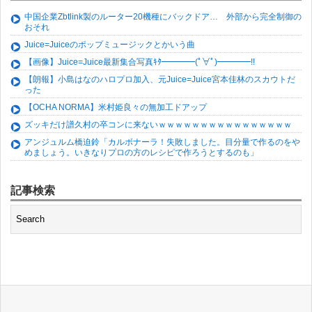
中国企業Zbtlink製のルーター20機種にバックドア… 外部から完全制御の
おそれ
Juice=Juiceのポップミュージックとかいう曲
【画像】Juice=Juice最新集合写真ｷﾀ━━━━(ﾟ∀ﾟ)━━━━!!
【朗報】小島はなのハロプロ加入、元Juice=Juice宮本佳林のスカウトだ
った
【OCHA NORMA】米村姫良々の無加工ドアップ
ズッキだけ譜久村の卒コンに来ないｗｗｗｗｗｗｗｗｗｗｗｗｗｗｗｗ
アンジュルム橋迫鈴「カルボナーラ！失敗しました。目分量で作るのをや
めましょう。いきなりプロの方のレシピで作ろうとするのも」
記事検索