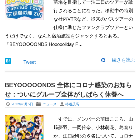
苗場を目指して一泊二日のツアーが敢
行されることになった。移動中の特別
な社内VTRなど、従来のバスツアーの
仕様に準じたファンクラブツアーとい
うだけでなく、なんと宿泊施設をジャックするとある。
「BEYOOOOONDS Hoooooliday F…
続きを読む
Tweet
BEYOOOOONDS 全体にコロナ感染のお知ら
せ：ついにグループ全体がしばらく休養へ
P
F
U
2022年8月5日
ニュース
椿道茂高
すでに、メンバーの前田こころ、山
﨑夢羽、一岡伶奈、小林萌花、島倉り
か、江口紗耶の６名について、コロナ