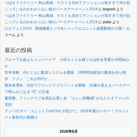
つばきファクトリー 秋山眞緒、ゲストも含めてテンションが高すぎて何が起
こっているのかわからない程のバースデーイベント2019
に
kogonil
より
つばきファクトリー 秋山眞緒、ゲストも含めてテンションが高すぎて何が起
こっているのかわからない程のバースデーイベント2019
に
puke
より
ひなフェス2019、開催概要とソロ&シャッフルユニット抽選動画が公開！
に
うーん
より
最近の投稿
グループを超えたメンバーケア 小田さくらを継ぐのは松永里愛か河西結心
か
宮本佳林、AIとともに配信システムを構築 10時間生配信の裏側を自ら制
作 ファン「これがDIYか…」
熊井友理奈、渋谷でファンクラブイベントを開催 33歳を迎えるバースデー
で明らかになる “圧” の正体
夏焼雅、ファンクラブ会員証お渡し会 ”らしい距離感” がもたらすファンの
笑顔
アンバサダー・ユニット ConChu! が告げた、2026年夏のハロー！プロジェ
クト新世代の幕開け
2026年8月