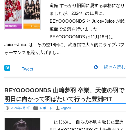
道館 すっかり旧聞に属する事柄になり
ましたが、2024年の11月に、
BEYOOOOONDS と Juice=Juice が武
道館で公演を行いました。
BEYOOOOONDS は11月18日に、
Juice=Juice は、その翌19日に、武道館で大々的にライブパフ
ォーマンスを繰り広げまし…
続きを読む
Tweet
BEYOOOOONDS 山﨑夢羽 卒業、天使の羽で
明日に向かって羽ばたいて行った豊洲PIT
P
F
U
2024年7月9日
レポート
kogonil
はじめに 自らの不明を恥じた豊洲
PIT BEYOOOOONDS の山﨑夢羽さん