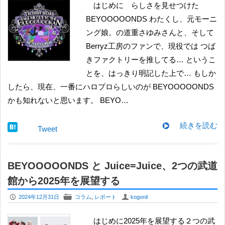
はじめに らしさを見せつけた
BEYOOOOONDS わたくし、元モーニ
ング娘。の道重さゆみさんと、そして
Berryz工房のファンで、現役では つば
きファクトリーを推してる… というこ
とを、はっきり明記した上で… もしか
したら、現在、一番にハロプロらしいのが BEYOOOOONDS
かも知れないと思います。 BEYO…
続きを読む
Tweet
BEYOOOOONDS と Juice=Juice、2つの武道
館から2025年を展望する
P
F
U
2024年12月31日
コラム
,
レポート
kogonil
はじめに2025年を展望する２つの武