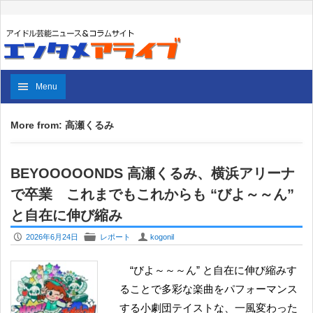
Menu
More from: 高瀬くるみ
BEYOOOOONDS 高瀬くるみ、横浜アリーナ
で卒業 これまでもこれからも “びよ～～ん”
と自在に伸び縮み
P
F
U
2026年6月24日
レポート
kogonil
“びよ～～～ん” と自在に伸び縮みす
ることで多彩な楽曲をパフォーマンス
する小劇団テイストな、一風変わった