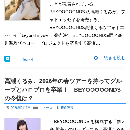
ことが発表されている
BEYOOOOONDS の高瀬くるみが、フ
ォトエッセイを発売する。
BEYOOOOONDS高瀬くるみフォトエ
ッセイ「beyond myself」発売決定 BEYOOOOONDS/雨ノ森
川海及びハロー！プロジェクトを卒業する高瀬…
続きを読む
Tweet
高瀬くるみ、2026年の春ツアーを持ってグル
ープとハロプロを卒業！ BEYOOOOONDS
の今後は？
P
F
U
2026年2月1日
ニュース
椿道茂高
BEYOOOOONDS を構成する『雨ノ
森 川海』のリーダーである高瀬くるみ