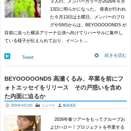
３人の、メンバーカラーが2026年６月
13日に明らかになった。 発表が行われ
た６月13日は土曜日。メンバーのブロ
グやSNSからは、BEYOOOOONDS が
目前に迫った横浜アリーナ公演へ向けてリハーサルに集中し
ている様子が伝えられており、イベント…
続きを読む
Tweet
BEYOOOOONDS 高瀬くるみ、卒業を前にフ
ォトエッセイをリリース その戸惑いを含め
た内面に迫るか
P
F
U
2026年4月13日
ニュース
椿道茂高
2026年春ツアーをもってグループお
よびハロー！プロジェクトを卒業する