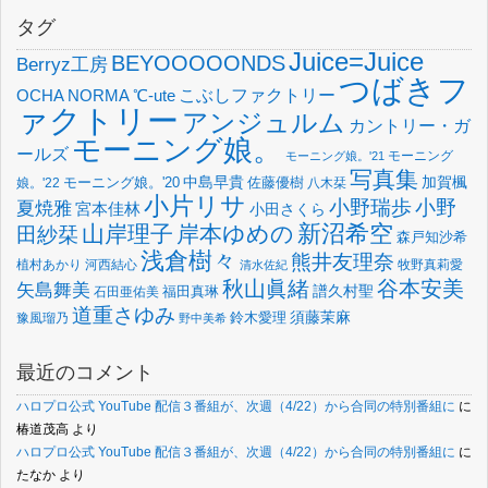
タグ
Juice=Juice
BEYOOOOONDS
Berryz工房
つばきフ
OCHA NORMA
℃-ute
こぶしファクトリー
ァクトリー
アンジュルム
カントリー・ガ
モーニング娘。
ールズ
モーニング
モーニング娘。'21
写真集
中島早貴
加賀楓
佐藤優樹
娘。'22
モーニング娘。'20
八木栞
小片リサ
小野瑞歩
小野
夏焼雅
宮本佳林
小田さくら
新沼希空
山岸理子
岸本ゆめの
田紗栞
森戸知沙希
浅倉樹々
熊井友理奈
植村あかり
河西結心
牧野真莉愛
清水佐紀
谷本安美
秋山眞緒
矢島舞美
譜久村聖
福田真琳
石田亜佑美
道重さゆみ
須藤茉麻
鈴木愛理
豫風瑠乃
野中美希
最近のコメント
ハロプロ公式 YouTube 配信３番組が、次週（4/22）から合同の特別番組に
に
椿道茂高
より
ハロプロ公式 YouTube 配信３番組が、次週（4/22）から合同の特別番組に
に
たなか
より