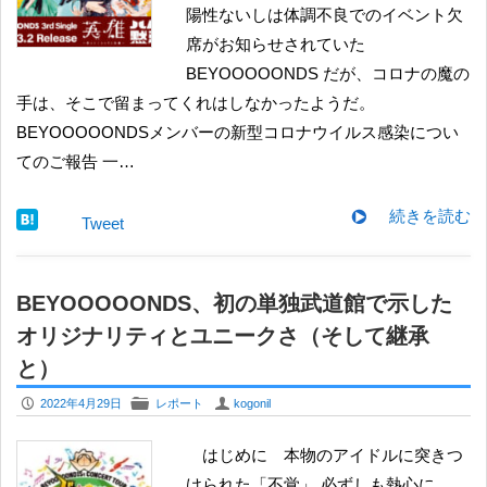
陽性ないしは体調不良でのイベント欠
席がお知らせされていた
BEYOOOOONDS だが、コロナの魔の
手は、そこで留まってくれはしなかったようだ。
BEYOOOOONDSメンバーの新型コロナウイルス感染につい
てのご報告 一…
続きを読む
Tweet
BEYOOOOONDS、初の単独武道館で示した
オリジナリティとユニークさ（そして継承
と）
P
F
U
2022年4月29日
レポート
kogonil
はじめに 本物のアイドルに突きつ
けられた「不覚」 必ずしも熱心に