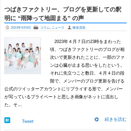
つばきファクトリー、ブログを更新しての釈
明に “雨降って地固まる” の声
P
F
U
2023年4月9日
コラム
,
ニュース
椿道茂高
2023年４月７日の23時をまわった
頃、つばきファクトリーのブログが相
次いで更新されたことに、一部のファ
ンは心臓が止まる思いをしたという。
それに先立つこと数日、４月４日の段
階で、メンバーのブログ更新を告げる
公式のツイッターアカウントにリプライする形で、メンバー
が写っているプライベートと思しき画像がネットに流出し
た。そ…
続きを読む
Tweet