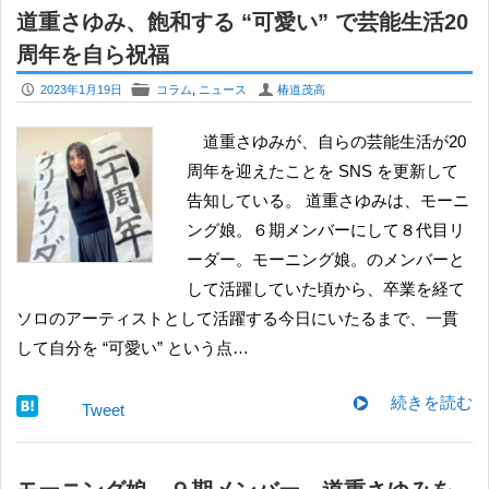
道重さゆみ、飽和する “可愛い” で芸能生活20
周年を自ら祝福
P
F
U
2023年1月19日
コラム
,
ニュース
椿道茂高
道重さゆみが、自らの芸能生活が20
周年を迎えたことを SNS を更新して
告知している。 道重さゆみは、モーニ
ング娘。６期メンバーにして８代目リ
ーダー。モーニング娘。のメンバーと
して活躍していた頃から、卒業を経て
ソロのアーティストとして活躍する今日にいたるまで、一貫
して自分を “可愛い” という点…
続きを読む
Tweet