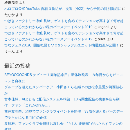
椿道茂高
より
ハロプロ公式 YouTube 配信３番組が、次週（4/22）から合同の特別番組に
に
たなか
より
つばきファクトリー 秋山眞緒、ゲストも含めてテンションが高すぎて何が起
こっているのかわからない程のバースデーイベント2019
に
kogonil
より
つばきファクトリー 秋山眞緒、ゲストも含めてテンションが高すぎて何が起
こっているのかわからない程のバースデーイベント2019
に
puke
より
ひなフェス2019、開催概要とソロ&シャッフルユニット抽選動画が公開！
に
うーん
より
最近の投稿
BEYOOOOONDS デビュー７周年記念日に新体制発表 ８年目からもビヨ～
～ンと自在に
グループを超えたメンバーケア 小田さくらを継ぐのは松永里愛か河西結心
か
宮本佳林、AIとともに配信システムを構築 10時間生配信の裏側を自ら制
作 ファン「これがDIYか…」
熊井友理奈、渋谷でファンクラブイベントを開催 33歳を迎えるバースデー
で明らかになる “圧” の正体
夏焼雅、ファンクラブ会員証お渡し会 ”らしい距離感” がもたらすファンの
笑顔