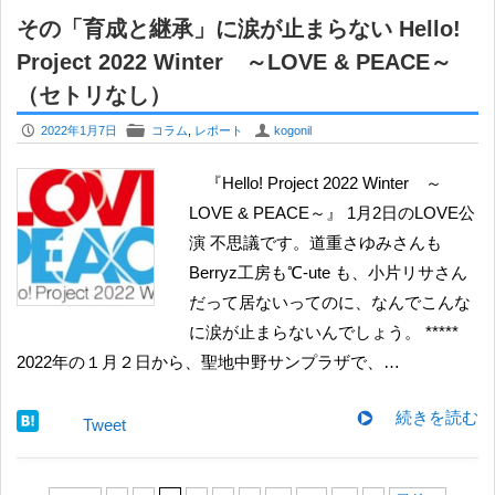
その「育成と継承」に涙が止まらない Hello!
Project 2022 Winter ～LOVE & PEACE～
（セトリなし）
P
F
U
2022年1月7日
コラム
,
レポート
kogonil
『Hello! Project 2022 Winter ～
LOVE & PEACE～』 1月2日のLOVE公
演 不思議です。道重さゆみさんも
Berryz工房も℃-ute も、小片リサさん
だって居ないってのに、なんでこんな
に涙が止まらないんでしょう。 *****
2022年の１月２日から、聖地中野サンプラザで、…
続きを読む
Tweet