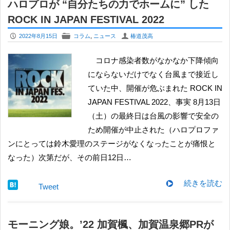
ハロプロが “自分たちの力でホームに” した
ROCK IN JAPAN FESTIVAL 2022
P
F
U
2022年8月15日
コラム
,
ニュース
椿道茂高
コロナ感染者数がなかなか下降傾向
にならないだけでなく台風まで接近し
ていた中、開催が危ぶまれた ROCK IN
JAPAN FESTIVAL 2022、事実 8月13日
（土）の最終日は台風の影響で安全の
ため開催が中止された（ハロプロファ
ンにとっては鈴木愛理のステージがなくなったことが痛恨と
なった）次第だが、その前日12日…
続きを読む
Tweet
モーニング娘。’22 加賀楓、加賀温泉郷PRが