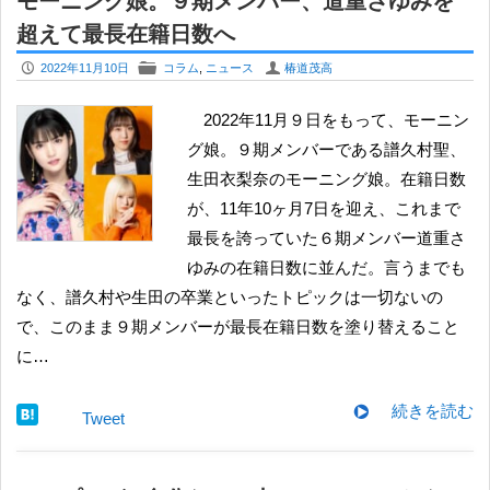
モーニング娘。９期メンバー、道重さゆみを
超えて最長在籍日数へ
P
F
U
2022年11月10日
コラム
,
ニュース
椿道茂高
2022年11月９日をもって、モーニン
グ娘。９期メンバーである譜久村聖、
生田衣梨奈のモーニング娘。在籍日数
が、11年10ヶ月7日を迎え、これまで
最長を誇っていた６期メンバー道重さ
ゆみの在籍日数に並んだ。言うまでも
なく、譜久村や生田の卒業といったトピックは一切ないの
で、このまま９期メンバーが最長在籍日数を塗り替えること
に…
続きを読む
Tweet