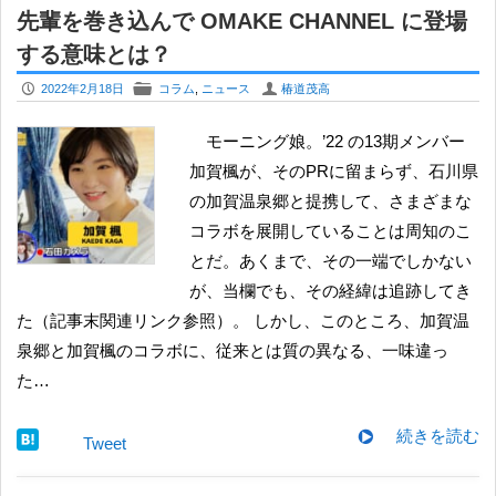
先輩を巻き込んで OMAKE CHANNEL に登場
する意味とは？
P
F
U
2022年2月18日
コラム
,
ニュース
椿道茂高
モーニング娘。’22 の13期メンバー
加賀楓が、そのPRに留まらず、石川県
の加賀温泉郷と提携して、さまざまな
コラボを展開していることは周知のこ
とだ。あくまで、その一端でしかない
が、当欄でも、その経緯は追跡してき
た（記事末関連リンク参照）。 しかし、このところ、加賀温
泉郷と加賀楓のコラボに、従来とは質の異なる、一味違っ
た…
続きを読む
Tweet