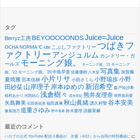
タグ
Juice=Juice
BEYOOOOONDS
Berryz工房
つばきフ
OCHA NORMA
℃-ute
こぶしファクトリー
ァクトリー
アンジュルム
カントリー・ガ
モーニング娘。
ールズ
モーニング
モーニング娘。'21
写真集
中島早貴
加賀楓
佐藤優樹
娘。'22
モーニング娘。'20
八木栞
小片リサ
小野瑞歩
小野
夏焼雅
宮本佳林
小田さくら
新沼希空
山岸理子
岸本ゆめの
田紗栞
森戸知沙希
浅倉樹々
熊井友理奈
植村あかり
河西結心
牧野真莉愛
清水佐紀
谷本安美
秋山眞緒
矢島舞美
譜久村聖
福田真琳
石田亜佑美
道重さゆみ
須藤茉麻
鈴木愛理
豫風瑠乃
野中美希
最近のコメント
ハロプロ公式 YouTube 配信３番組が、次週（4/22）から合同の特別番組に
に