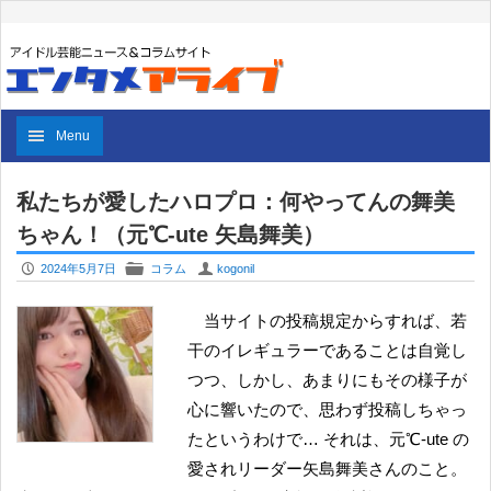
Menu
私たちが愛したハロプロ：何やってんの舞美
ちゃん！（元℃-ute 矢島舞美）
P
F
U
2024年5月7日
コラム
kogonil
当サイトの投稿規定からすれば、若
干のイレギュラーであることは自覚し
つつ、しかし、あまりにもその様子が
心に響いたので、思わず投稿しちゃっ
たというわけで… それは、元℃-ute の
愛されリーダー矢島舞美さんのこと。