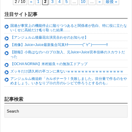
2 / 10
«
1
2
3
4
5
...
10
...
»
最後 »
注目サイト記事
国連が事実上の機能停止に陥りつつあると関係者が告白、特に役に立たな
いくせに高給だけ毟り取った結果……
【アンジュルム後藤花出演見合わせのお知らせ】
【画像】Juice=Juice最新集合写真ｷﾀ━━━━(ﾟ∀ﾟ)━━━━!!
【朗報】小島はなのハロプロ加入、元Juice=Juice宮本佳林のスカウトだ
った
【OCHA NORMA】米村姫良々の無加工ドアップ
ズッキだけ譜久村の卒コンに来ないｗｗｗｗｗｗｗｗｗｗｗｗｗｗｗｗ
アンジュルム橋迫鈴「カルボナーラ！失敗しました。目分量で作るのをや
めましょう。いきなりプロの方のレシピで作ろうとするのも」
記事検索