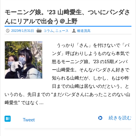
モーニング娘。’23 山﨑愛生、ついにパンダさ
んにリアルで出会う＠上野
P
F
U
2023年1月31日
コラム
,
ニュース
椿道茂高
うっかり「さん」を付けないで「パ
ンダ」呼ばわりしようものなら本気で
怒るモーニング娘。’23 の15期メンバ
ー山﨑愛生。そんなパンダさん好きで
知られる山﨑だが、しかし、もはや昨
日までの山﨑は居ないのだという。と
いうのも、先日までの “まだパンダさんにあったことのない山
﨑愛生” ではなく…
続きを読む
Tweet