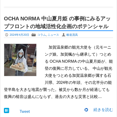
OCHA NORMA 中山夏月姫 の事例にみるアッ
プフロントの地域活性化企画のポテンシャル
P
F
U
2024年4月20日
コラム
,
ニュース
椿道茂高
加賀温泉郷の観光大使を（元モーニ
ング娘。加賀楓から継承して）つとめ
る OCHA NORMA の中山夏月姫が、能
登の復興に尽力している。 中山が観光
大使をつとめる加賀温泉郷が属する石
川県、2024年の年頭、その北半分の能
登半島を大きな地震が襲った。被災から数か月が経過しても
復興の槌音は盛んにならず、過去の大きな災害と比較…
続きを読む
Tweet