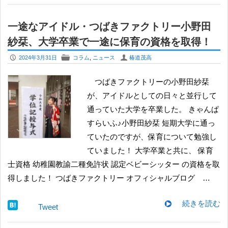
一途なアイドル・つばきファクトリー小野田
紗栞、大学卒業で一途に保育の資格を取得！
P
F
U
2024年3月31日
コラム
,
ニュース
椿道茂高
つばきファクトリーの小野田紗栞
が、アイドルとしての日々と並行して
通っていた大学を卒業した。 きゃんぱ
すらいふ♪小野田紗栞 短期大学に通っ
ていたのですが、保育について勉強し
ていました！ 大学卒業と共に、 保育
士資格 幼稚園教諭二種免許状 認定ベビーシッター の資格を取
得しました！ つばきファクトリー オフィシャルブログ …
続きを読む
Tweet