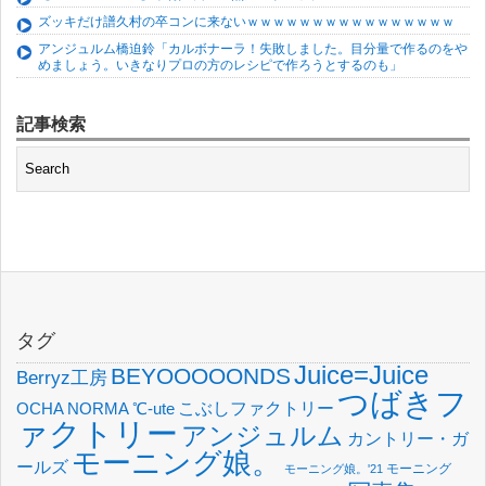
ズッキだけ譜久村の卒コンに来ないｗｗｗｗｗｗｗｗｗｗｗｗｗｗｗｗ
アンジュルム橋迫鈴「カルボナーラ！失敗しました。目分量で作るのをや
めましょう。いきなりプロの方のレシピで作ろうとするのも」
記事検索
タグ
Juice=Juice
BEYOOOOONDS
Berryz工房
つばきフ
OCHA NORMA
℃-ute
こぶしファクトリー
ァクトリー
アンジュルム
カントリー・ガ
モーニング娘。
ールズ
モーニング
モーニング娘。'21