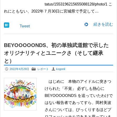
tatus/1553196215655088128/photo/1 こ
れにともない、2022年７月30日に宮城県で予定して…
続きを読む
Tweet
BEYOOOOONDS、初の単独武道館で示した
オリジナリティとユニークさ（そして継承
と）
P
F
U
2022年4月29日
レポート
kogonil
はじめに 本物のアイドルに突きつ
けられた「不覚」 必ずしも熱心に
BEYOOOOONDS を追っていたわけで
はない報告者であってすら、岡村美波
さんについては、びっくりするほどプ
ロフェッショナルであると思っていま