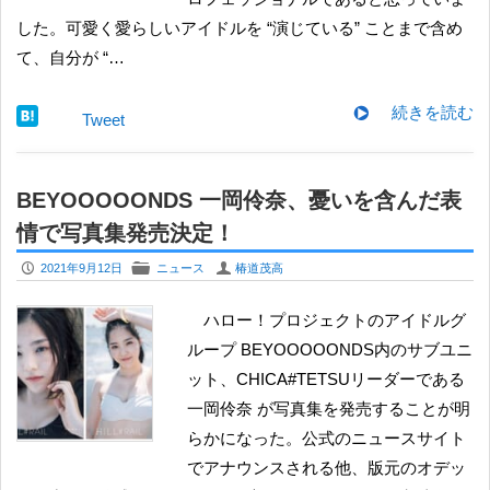
した。可愛く愛らしいアイドルを “演じている” ことまで含め
て、自分が “…
続きを読む
Tweet
BEYOOOOONDS 一岡伶奈、憂いを含んだ表
情で写真集発売決定！
P
F
U
2021年9月12日
ニュース
椿道茂高
ハロー！プロジェクトのアイドルグ
ループ BEYOOOOONDS内のサブユニ
ット、CHICA#TETSUリーダーである
一岡伶奈 が写真集を発売することが明
らかになった。公式のニュースサイト
でアナウンスされる他、版元のオデッ