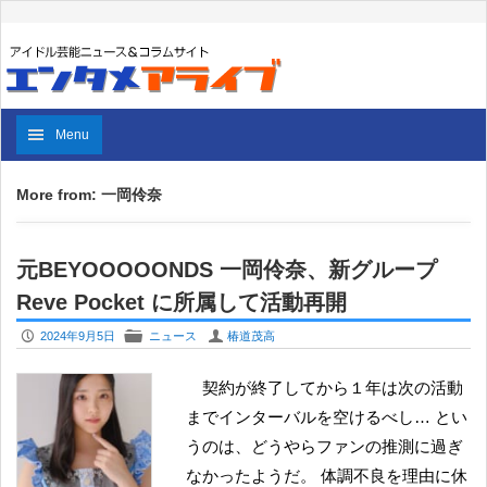
Menu
More from: 一岡伶奈
元BEYOOOOONDS 一岡伶奈、新グループ
Reve Pocket に所属して活動再開
P
F
U
2024年9月5日
ニュース
椿道茂高
契約が終了してから１年は次の活動
までインターバルを空けるべし… とい
うのは、どうやらファンの推測に過ぎ
なかったようだ。 体調不良を理由に休