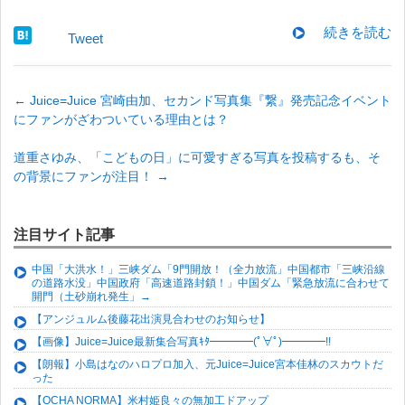
続きを読む
Tweet
←
Juice=Juice 宮崎由加、セカンド写真集『繋』発売記念イベント
にファンがざわついている理由とは？
道重さゆみ、「こどもの日」に可愛すぎる写真を投稿するも、そ
の背景にファンが注目！
→
注目サイト記事
中国「大洪水！」三峡ダム「9門開放！（全力放流」中国都市「三峡沿線
の道路水没」中国政府「高速道路封鎖！」中国ダム「緊急放流に合わせて
開門（土砂崩れ発生」→
【アンジュルム後藤花出演見合わせのお知らせ】
【画像】Juice=Juice最新集合写真ｷﾀ━━━━(ﾟ∀ﾟ)━━━━!!
【朗報】小島はなのハロプロ加入、元Juice=Juice宮本佳林のスカウトだ
った
【OCHA NORMA】米村姫良々の無加工ドアップ