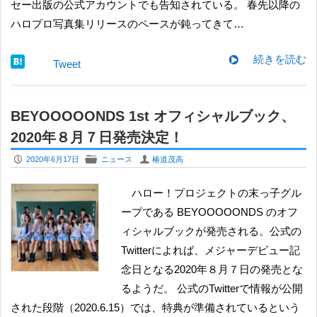
セー出版の公式アカウントでも告知されている。 春先以降の
ハロプロ写真集リリースのペースが鈍ってきて…
続きを読む
Tweet
BEYOOOOONDS 1st オフィシャルブック、
2020年８月７日発売決定！
P
F
U
2020年6月17日
ニュース
椿道茂高
ハロー！プロジェクトの末っ子グル
ープである BEYOOOOONDS のオフ
ィシャルブックが発売される。公式の
Twitterによれば、メジャーデビュー記
念日となる2020年８月７日の発売とな
るようだ。 公式のTwitterで情報が公開
された段階（2020.6.15）では、特典が準備されているという