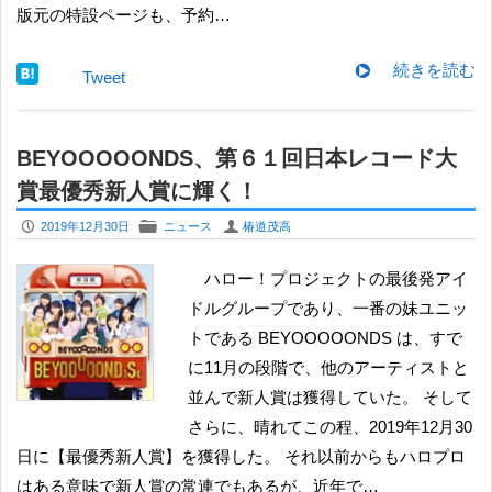
版元の特設ページも、予約…
続きを読む
Tweet
BEYOOOOONDS、第６１回日本レコード大
賞最優秀新人賞に輝く！
P
F
U
2019年12月30日
ニュース
椿道茂高
ハロー！プロジェクトの最後発アイ
ドルグループであり、一番の妹ユニッ
トである BEYOOOOONDS は、すで
に11月の段階で、他のアーティストと
並んで新人賞は獲得していた。 そして
さらに、晴れてこの程、2019年12月30
日に【最優秀新人賞】を獲得した。 それ以前からもハロプロ
はある意味で新人賞の常連でもあるが、近年で…