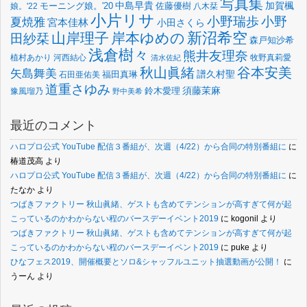
写真集
中島早貴
加賀楓
佐藤優樹
娘。'22
モーニング娘。'20
八木栞
小片リサ
小野瑞歩
小野
夏焼雅
宮本佳林
小田さくら
新沼希空
山岸理子
岸本ゆめの
田紗栞
森戸知沙希
浅倉樹々
熊井友理奈
植村あかり
河西結心
牧野真莉愛
清水佐紀
谷本安美
秋山眞緒
矢島舞美
譜久村聖
福田真琳
石田亜佑美
道重さゆみ
須藤茉麻
鈴木愛理
豫風瑠乃
野中美希
最近のコメント
ハロプロ公式 YouTube 配信３番組が、次週（4/22）から合同の特別番組に
に
椿道茂高
より
ハロプロ公式 YouTube 配信３番組が、次週（4/22）から合同の特別番組に
に
たなか
より
つばきファクトリー 秋山眞緒、ゲストも含めてテンションが高すぎて何が起
こっているのかわからない程のバースデーイベント2019
に
kogonil
より
つばきファクトリー 秋山眞緒、ゲストも含めてテンションが高すぎて何が起
こっているのかわからない程のバースデーイベント2019
に
puke
より
ひなフェス2019、開催概要とソロ&シャッフルユニット抽選動画が公開！
に
うーん
より