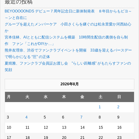
最近の投稿
BEYOOOOONDS デビュー７周年記念日に新体制発表 ８年目からもビヨ～
～ンと自在に
グループを超えたメンバーケア 小田さくらを継ぐのは松永里愛か河西結心
か
宮本佳林、AIとともに配信システムを構築 10時間生配信の裏側を自ら制
作 ファン「これがDIYか…」
熊井友理奈、渋谷でファンクラブイベントを開催 33歳を迎えるバースデー
で明らかになる “圧” の正体
夏焼雅、ファンクラブ会員証お渡し会 ”らしい距離感” がもたらすファンの
笑顔
2026年8月
月
火
水
木
金
土
日
1
2
3
4
5
6
7
8
9
10
11
12
13
14
15
16
17
18
19
20
21
22
23