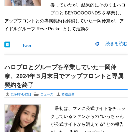
養していたが、結果的にそのままハロ
プロと BEYOOOOONDS を卒業し、
アップフロントとの専属契約も解消していた一岡伶奈が、ア
イドルグループ Reve Pocket として活動を…
続きを読む
Tweet
ハロプロとグループを卒業していた一岡伶
奈、2024年３月末日でアップフロントと専属
契約を終了
P
F
U
2024年4月2日
ニュース
椿道茂高
最初は、マメに公式サイトをチェッ
クしているファンからの “いっちゃん
が公式サイトから消えてる” との報告