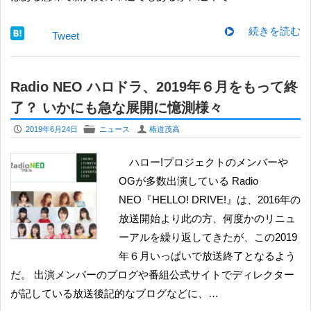
続きを読む
Tweet
Radio NEO ハロドラ、2019年６月をもって終
了？ いかにも急な展開に憶測様々
P
F
U
2019年6月24日
ニュース
椿道茂高
ハロー!プロジェクトのメンバーや
OGが多数出演している Radio
NEO『HELLO! DRIVE!』は、2016年の
放送開始より此の方、何度かのリニュ
ーアルを繰り返してきたが、この2019
年６月いっぱいで放送終了となるよう
だ。 出演メンバーのブログや番組公式サイトでディレクター
が記している放送後記的なブログなどに、…