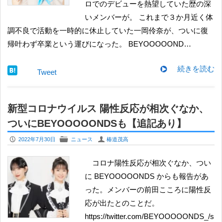
ロでのデビューを熱望していた歴の深
いメンバーが。 これまで３か月近く体
調不良で活動を一時的に休止していた一岡伶奈が、ついに復
帰叶わず卒業という運びになった。 BEYOOOOOND…
続きを読む
Tweet
新型コロナウイルス 陽性反応が相次ぐなか、
ついにBEYOOOOONDSも【追記あり】
P
F
U
2022年7月30日
ニュース
椿道茂高
コロナ陽性反応が相次ぐなか、つい
に BEYOOOOONDS からも報告があ
った。メンバーの前田こころに陽性反
応が出たとのことだ。
https://twitter.com/BEYOOOOONDS_/s