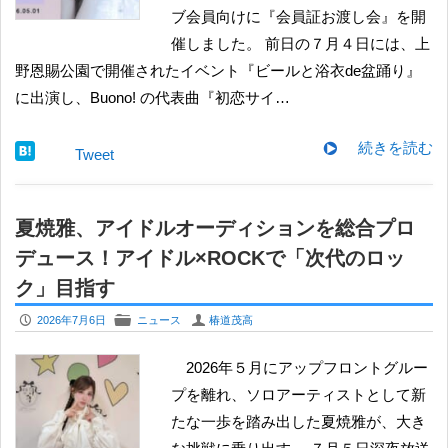
ブ会員向けに『会員証お渡し会』を開
催しました。 前日の７月４日には、上
野恩賜公園で開催されたイベント『ビールと浴衣de盆踊り』
に出演し、Buono! の代表曲『初恋サイ…
続きを読む
Tweet
夏焼雅、アイドルオーディションを総合プロ
デュース！アイドル×ROCKで「次代のロッ
ク」目指す
P
F
U
2026年7月6日
ニュース
椿道茂高
2026年５月にアップフロントグルー
プを離れ、ソロアーティストとして新
たな一歩を踏み出した夏焼雅が、大き