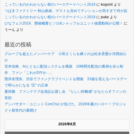
こっているのかわからない程のバースデーイベント2019
に
kogonil
より
つばきファクトリー 秋山眞緒、ゲストも含めてテンションが高すぎて何が起
こっているのかわからない程のバースデーイベント2019
に
puke
より
ひなフェス2019、開催概要とソロ&シャッフルユニット抽選動画が公開！
に
うーん
より
最近の投稿
グループを超えたメンバーケア 小田さくらを継ぐのは松永里愛か河西結心
か
宮本佳林、AIとともに配信システムを構築 10時間生配信の裏側を自ら制
作 ファン「これがDIYか…」
熊井友理奈、渋谷でファンクラブイベントを開催 33歳を迎えるバースデー
で明らかになる “圧” の正体
夏焼雅、ファンクラブ会員証お渡し会 ”らしい距離感” がもたらすファンの
笑顔
アンバサダー・ユニット ConChu! が告げた、2026年夏のハロー！プロジェ
クト新世代の幕開け
2026年8月