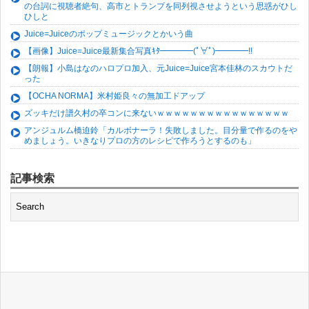
の台詞に視聴者絶句、高市とトランプを同列視させようという思惑がひし
ひしと
Juice=Juiceのポップミュージックとかいう曲
【画像】Juice=Juice最新集合写真ｷﾀ━━━━(ﾟ∀ﾟ)━━━━!!
【朗報】小島はなのハロプロ加入、元Juice=Juice宮本佳林のスカウトだ
った
【OCHA NORMA】米村姫良々の無加工ドアップ
ズッキだけ譜久村の卒コンに来ないｗｗｗｗｗｗｗｗｗｗｗｗｗｗｗｗ
アンジュルム橋迫鈴「カルボナーラ！失敗しました。目分量で作るのをや
めましょう。いきなりプロの方のレシピで作ろうとするのも」
記事検索