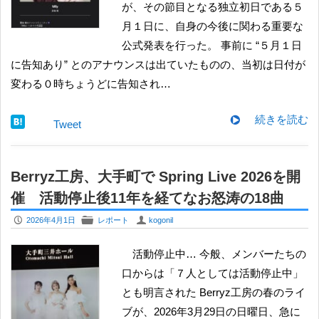
が、その節目となる独立初日である５
月１日に、自身の今後に関わる重要な
公式発表を行った。 事前に “５月１日
に告知あり” とのアナウンスは出ていたものの、当初は日付が
変わる０時ちょうどに告知され…
続きを読む
Tweet
Berryz工房、大手町で Spring Live 2026を開
催 活動停止後11年を経てなお怒涛の18曲
P
F
U
2026年4月1日
レポート
kogonil
活動停止中… 今般、メンバーたちの
口からは「７人としては活動停止中」
とも明言された Berryz工房の春のライ
ブが、2026年3月29日の日曜日、急に