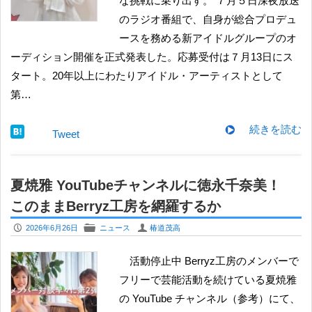
な挑戦に乗り出す。 ７月５日深夜放送
のラジオ番組で、自身が総合プロデュ
ースを務める新アイドルグループのオ
ーディション開催を正式発表した。応募受付は７月13日にス
タート。20年以上にわたりアイドル・アーティストとして
第…
続きを読む
Tweet
夏焼雅 YouTubeチャンネルに徳永千奈美！
このままBerryz工房を網羅するか
P
F
U
2026年6月26日
ニュース
椿道茂高
活動停止中 Berryz工房のメンバーで
フリーで芸能活動を続けている夏焼雅
の YouTube チャンネル（参考）にて、