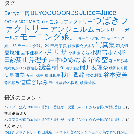
タグ
Juice=Juice
BEYOOOOONDS
Berryz工房
つばきフ
OCHA NORMA
℃-ute
こぶしファクトリー
ァクトリー
アンジュルム
カントリー・ガ
モーニング娘。
ールズ
モーニング
モーニング娘。'21
写真集
中島早貴
加賀楓
佐藤優樹
娘。'22
モーニング娘。'20
八木栞
小片リサ
小野瑞歩
小野
夏焼雅
宮本佳林
小田さくら
新沼希空
山岸理子
岸本ゆめの
田紗栞
森戸知沙希
浅倉樹々
熊井友理奈
植村あかり
河西結心
牧野真莉愛
清水佐紀
谷本安美
秋山眞緒
矢島舞美
譜久村聖
福田真琳
石田亜佑美
道重さゆみ
須藤茉麻
鈴木愛理
豫風瑠乃
野中美希
最近のコメント
ハロプロ公式 YouTube 配信３番組が、次週（4/22）から合同の特別番組に
に
椿道茂高
より
ハロプロ公式 YouTube 配信３番組が、次週（4/22）から合同の特別番組に
に
たなか
より
つばきファクトリー 秋山眞緒、ゲストも含めてテンションが高すぎて何が起