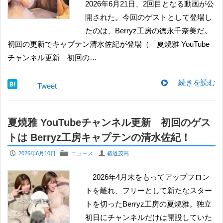
2026年6月21日、2回目となる動画が公
開された。今回のゲストとして登場し
たのは、Berryz工房の徳永千奈美だ。
初回の更新でキャプテン清水佐紀が登場（「夏焼雅 YouTube
チャンネル更新 初回の…
続きを読む
Tweet
夏焼雅 YouTubeチャンネル更新 初回のゲス
トは Berryz工房キャプテンの清水佐紀！
P
F
U
2026年6月10日
ニュース
椿道茂高
2026年4月末をもってアップフロン
トを離れ、フリーとして新たなスター
トを切ったBerryz工房の夏焼雅。独立
初日にチャンネルだけは開設していた