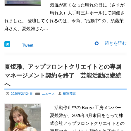
気温が高くなった晴れの日に（さすが
晴れ女）大手町三井ホールにて開催さ
れました。 登壇してくれるのは、今尚、”活動中” の、須藤茉
麻さん、夏焼雅さん…
続きを読む
Tweet
夏焼雅、アップフロントクリエイトとの専属
マネージメント契約を終了 芸能活動は継続
へ
P
F
U
2026年2月24日
ニュース
椿道茂高
活動停止中の Berryz工房メンバー
夏焼雅が、2026年4月末日をもって株
式会社アップフロントクリエイトとの