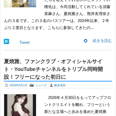
権化は、今尚活動してくれている須藤
茉麻さん、夏焼雅さん、熊井友理奈さ
んの３名です。この３名のバスツアーは、2024年以来、２年
ぶり２度目となります。 こちらに参加してきたの…
続きを読む
Tweet
夏焼雅、ファンクラブ・オフィシャルサイ
ト・YouTubeチャンネルをトリプル同時開
設！フリーになった初日に
P
F
U
2026年5月1日
ニュース
椿道茂高
2026年４月30日をもってアップフロ
ントクリエイトを離れ、フリーという
新たな立場へと歩みを進めた夏焼雅