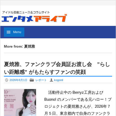
Menu
More from: 夏焼雅
夏焼雅、ファンクラブ会員証お渡し会 ”らし
い距離感” がもたらすファンの笑顔
P
F
U
2026年8月1日
レポート
kogonil
活動停止中の Berryz工房および
Buono! のメンバーである元ハロー！プ
ロジェクトの夏焼雅さんが、2026年７
月５日、東京都内で自身のファンクラ