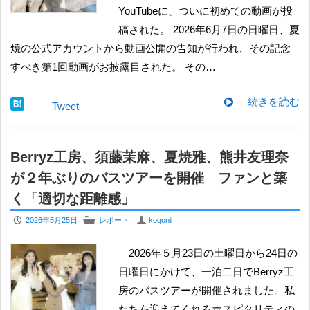
YouTubeに、ついに初めての動画が投
稿された。 2026年6月7日の日曜日、夏
焼の公式アカウントから動画公開の告知が行われ、その記念
すべき第1回動画がお披露目された。 その…
続きを読む
Tweet
Berryz工房、須藤茉麻、夏焼雅、熊井友理奈
が２年ぶりのバスツアーを開催 ファンと築
く「適切な距離感」
P
F
U
2026年5月25日
レポート
kogonil
2026年５月23日の土曜日から24日の
日曜日にかけて、一泊二日でBerryz工
房のバスツアーが開催されました。私
たちを迎えてくれるホスピタリティの