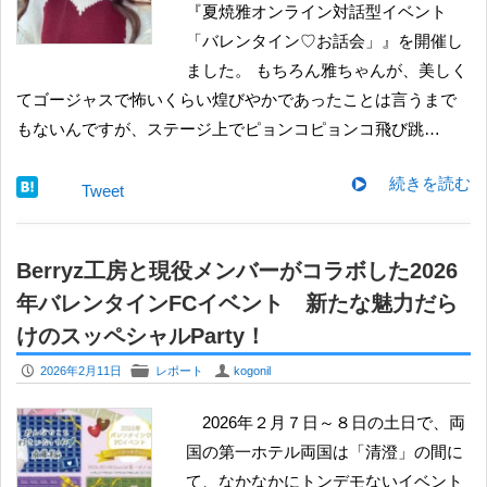
『夏焼雅オンライン対話型イベント
「バレンタイン♡お話会」』を開催し
ました。 もちろん雅ちゃんが、美しく
てゴージャスで怖いくらい煌びやかであったことは言うまで
もないんですが、ステージ上でピョンコピョンコ飛び跳…
続きを読む
Tweet
Berryz工房と現役メンバーがコラボした2026
年バレンタインFCイベント 新たな魅力だら
けのスッペシャルParty！
P
F
U
2026年2月11日
レポート
kogonil
2026年２月７日～８日の土日で、両
国の第一ホテル両国は「清澄」の間に
て、なかなかにトンデモないイベント