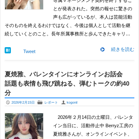
専属マネージメント契約を終了するこ
とが発表された。突然の報せに驚きの
声も広がっているが、本人は芸能活動
そのものを終えるわけではなく、今後は個人として活動を継
続していくとのこと。長年所属事務所と歩んできたキャリ…
続きを読む
Tweet
夏焼雅、バレンタインにオンラインお話会
話題も表情も飛び跳ねる、弾むトークの約40
分
P
F
U
2026年2月15日
レポート
kogonil
2026年２月14日の土曜日、バレンタ
イン当日に、活動停止中 Berryz工房の
夏焼雅さんが、オンラインイベント、