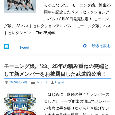
らかになった。 モーニング娘。誕生25
周年を記念したベストセレクションア
ルバム！8月30日発売決定！ モーニン
グ娘。’23 ベストセレクションアルバム 「モーニング娘。ベス
トセレクション ～The 25周年…
続きを読む
Tweet
モーニング娘。’23、25年の積み重ねの突端と
して新メンバーをお披露目した武道館公演！
P
F
U
2023年6月28日
レポート
kogonil
はじめに 継続の尊さとメンバーの
美しさと テープ射出の演出でメンバー
が客席に手を振りながら引き揚げてい