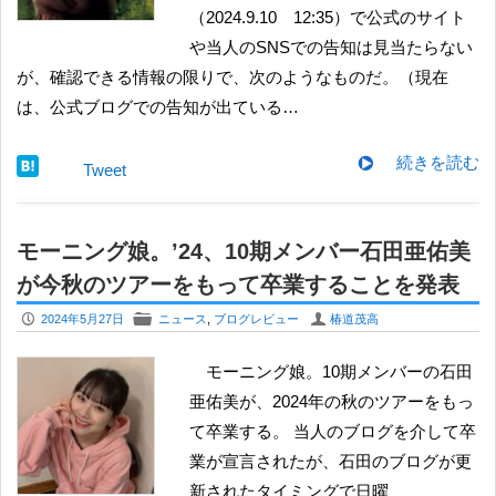
（2024.9.10 12:35）で公式のサイト
や当人のSNSでの告知は見当たらない
が、確認できる情報の限りで、次のようなものだ。（現在
は、公式ブログでの告知が出ている…
続きを読む
Tweet
モーニング娘。’24、10期メンバー石田亜佑美
が今秋のツアーをもって卒業することを発表
P
F
U
2024年5月27日
ニュース
,
ブログレビュー
椿道茂高
モーニング娘。10期メンバーの石田
亜佑美が、2024年の秋のツアーをもっ
て卒業する。 当人のブログを介して卒
業が宣言されたが、石田のブログが更
新されたタイミングで日曜