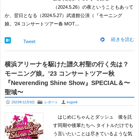
（2024.5.26）の夜ということもあって
か、翌日となる（2024.5.27）武道館公演（『モーニング
娘。’24 コンサートツアー春 MOT…
続きを読む
Tweet
横浜アリーナを駆けた譜久村聖の行く先は？
モーニング娘。’23 コンサートツアー秋
『Neverending Shine Show』SPECIAL＆〜
聖域〜
P
F
U
2023年12月9日
レポート
kogonil
はじめにちゃんとダッシュ 後を託
す同期や後輩たちへ タイトルだけでも
う言いたいことは尽きているような気