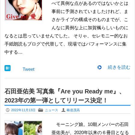
べて異例な点があるのではないかとは
事前に予測されていましたけれど、ま
さかライブの構成そのものまでが、こ
んなに異例な上に加賀楓らしいものに
なるとは思っていませんでした。 そりゃ、セレモニー的なお
手紙朗読もブログで代替して、現場ではパフォーマンスに集
中する…
続きを読む
Tweet
石田亜佑美 写真集『Are you Ready me』、
2023年の第一弾としてリリース決定！
P
F
U
2022年11月13日
ニュース
椿道茂高
モーニング娘。10期メンバーの石田
亜佑美が、2020年以来の６冊目となる