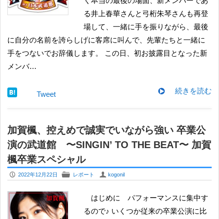
く本当の最後の場面、新メンバーであ
る井上春華さんと弓桁朱琴さんも再登
場して、一緒に手を振りながら、最後
に自分の名前を誇らしげに客席に叫んで、先輩たちと一緒に
手をつないでお辞儀します。 この日、初お披露目となった新
メンバ…
続きを読む
Tweet
加賀楓、控えめで誠実でいながら強い 卒業公
演の武道館 〜SINGIN’ TO THE BEAT〜 加賀
楓卒業スペシャル
P
F
U
2022年12月22日
レポート
kogonil
はじめに パフォーマンスに集中す
るので♪ いくつか従来の卒業公演に比