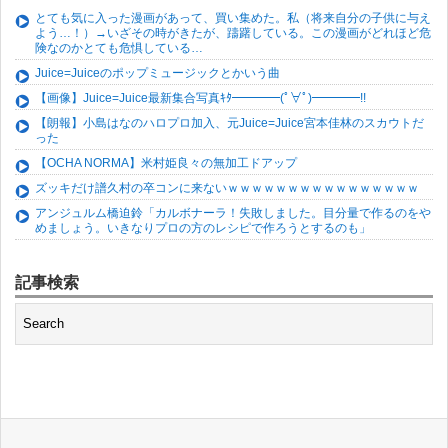
とても気に入った漫画があって、買い集めた。私（将来自分の子供に与え
よう…！）→いざその時がきたが、躊躇している。この漫画がどれほど危
険なのかとても危惧している…
Juice=Juiceのポップミュージックとかいう曲
【画像】Juice=Juice最新集合写真ｷﾀ━━━━(ﾟ∀ﾟ)━━━━!!
【朗報】小島はなのハロプロ加入、元Juice=Juice宮本佳林のスカウトだ
った
【OCHA NORMA】米村姫良々の無加工ドアップ
ズッキだけ譜久村の卒コンに来ないｗｗｗｗｗｗｗｗｗｗｗｗｗｗｗｗ
アンジュルム橋迫鈴「カルボナーラ！失敗しました。目分量で作るのをや
めましょう。いきなりプロの方のレシピで作ろうとするのも」
記事検索