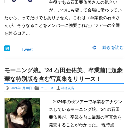
主役である石田亜佑美さんの気合い
が、いつにも増して会場に伝わってい
たから、ってだけでもありません。これは（卒業後の石田さ
んが、そうなることをメンバーに強要された）ツアーの全通
を誇るコア…
続きを読む
Tweet
モーニング娘。’24 石田亜佑美、卒業前に超豪
華な特別版を含む写真集をリリース！
P
F
U
2024年9月10日
ニュース
椿道茂高
2024年の秋ツアーで卒業をアナウン
スしているモーニング娘。’24 の石田
亜佑美が、卒業を前に最新の写真集を
発売することがわかった。 現時点