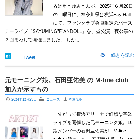
る道重さゆみさんが、2025年６月28日
の土曜日に、神奈川県は横浜Bay Hall
にて、ファンクラブ会員限定のバース
デーライブ『SAYUMING‟F‟ANDOLL』を、昼公演、夜公演の
２回まわしで開催しました。 しかし…
続きを読む
Tweet
元モーニング娘。石田亜佑美 の M-line club
加入が示すもの
P
F
U
2024年12月23日
ニュース
椿道茂高
先だって横浜アリーナで鮮烈な卒業
ライブを開催した元モーニング娘。10
期メンバーの石田亜佑美が、M-line