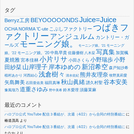
タグ
Juice=Juice
BEYOOOOONDS
Berryz工房
つばきフ
OCHA NORMA
℃-ute
こぶしファクトリー
ァクトリー
アンジュルム
カントリー・ガ
モーニング娘。
ールズ
モーニング
モーニング娘。'21
写真集
中島早貴
加賀楓
佐藤優樹
娘。'22
モーニング娘。'20
八木栞
小片リサ
小野瑞歩
小野
夏焼雅
宮本佳林
小田さくら
新沼希空
山岸理子
岸本ゆめの
田紗栞
森戸知沙希
浅倉樹々
熊井友理奈
植村あかり
河西結心
牧野真莉愛
清水佐紀
谷本安美
秋山眞緒
矢島舞美
譜久村聖
福田真琳
石田亜佑美
道重さゆみ
須藤茉麻
鈴木愛理
豫風瑠乃
野中美希
最近のコメント
ハロプロ公式 YouTube 配信３番組が、次週（4/22）から合同の特別番組に
に
椿道茂高
より
ハロプロ公式 YouTube 配信３番組が、次週（4/22）から合同の特別番組に
に
たなか
より