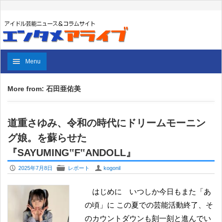
Menu
More from: 石田亜佑美
道重さゆみ、令和の時代にドリームモーニン
グ娘。を蘇らせた
『SAYUMING‟F‟ANDOLL』
P
F
U
2025年7月8日
レポート
kogonil
はじめに いつしか今日もまた「あ
の頃」に この夏での芸能活動終了、そ
のカウントダウンも刻一刻と進んでい