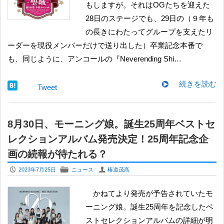
もしますが。それはOGたちを迎えた
28日のステージでも、29日の（９年も
の長きにわたってグループを支えたリ
ーダーを現役メンバーだけで送り出した）卒業記念本番で
も、同じように、アンコールの『Neverending Shi…
続きを読む
Tweet
8月30日、モーニング娘。誕生25周年ベストセ
レクションアルバム発売決定！25周年記念企
画の続報が待たれる？
P
F
U
2023年7月25日
ニュース
椿道茂高
かねてより発売が予告されていたモ
ーニング娘。誕生25周年を記念したベ
ストセレクションアルバムの詳細が明