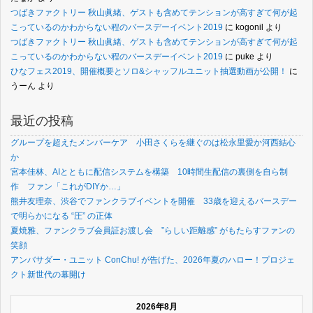
つばきファクトリー 秋山眞緒、ゲストも含めてテンションが高すぎて何が起
こっているのかわからない程のバースデーイベント2019
に
kogonil
より
つばきファクトリー 秋山眞緒、ゲストも含めてテンションが高すぎて何が起
こっているのかわからない程のバースデーイベント2019
に
puke
より
ひなフェス2019、開催概要とソロ&シャッフルユニット抽選動画が公開！
に
うーん
より
最近の投稿
グループを超えたメンバーケア 小田さくらを継ぐのは松永里愛か河西結心
か
宮本佳林、AIとともに配信システムを構築 10時間生配信の裏側を自ら制
作 ファン「これがDIYか…」
熊井友理奈、渋谷でファンクラブイベントを開催 33歳を迎えるバースデー
で明らかになる “圧” の正体
夏焼雅、ファンクラブ会員証お渡し会 ”らしい距離感” がもたらすファンの
笑顔
アンバサダー・ユニット ConChu! が告げた、2026年夏のハロー！プロジェ
クト新世代の幕開け
2026年8月