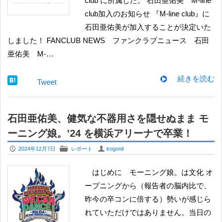
club に所属した。 石田亜佑美 M-line
club加入のお知らせ 『M-line club』に
石田亜佑美が加入することが決定いた
しました！ FANCLUB NEWS ファンクラブニュース 石田
亜佑美 M-…
続きを読む
Tweet
石田亜佑美、健気な不器用さを隠せぬまま モ
ーニング娘。’24 を横浜アリーナで卒業！
P
F
U
2024年12月7日
レポート
kogonil
はじめに モーニング娘。は文化 オ
ープニングから（報告者の脳内比で、
昨今の卒コンに倍する）勢いが感じら
れていただけではありません。当日の