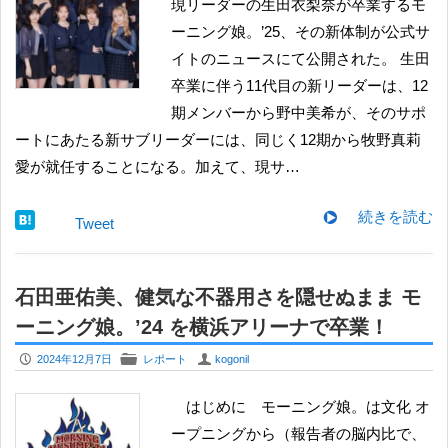
現リーダーの生田衣梨奈が卒業するモ
ーニング娘。’25、その新体制が公式サ
イトのニュースにて公開された。 生田
卒業に伴う11代目の新リーダーは、12
期メンバーから野中美希が、そのサポ
ートにあたる新サブリーダーには、同じく12期から牧野真莉
愛が就任することになる。加えて、現サ…
続きを読む
Tweet
石田亜佑美、健気な不器用さを隠せぬまま モ
ーニング娘。’24 を横浜アリーナで卒業！
P
F
U
2024年12月7日
レポート
kogonil
はじめに モーニング娘。は文化 オ
ープニングから（報告者の脳内比で、