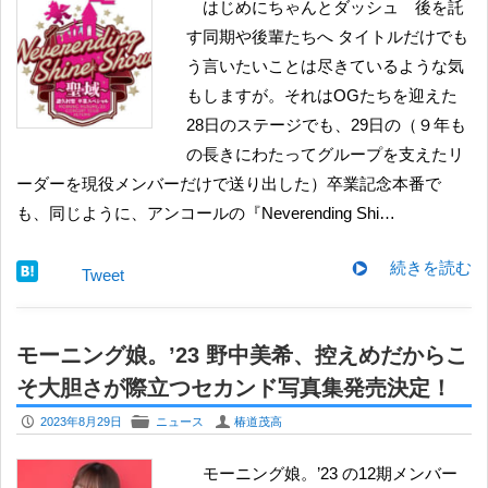
はじめにちゃんとダッシュ 後を託
す同期や後輩たちへ タイトルだけでも
う言いたいことは尽きているような気
もしますが。それはOGたちを迎えた
28日のステージでも、29日の（９年も
の長きにわたってグループを支えたリ
ーダーを現役メンバーだけで送り出した）卒業記念本番で
も、同じように、アンコールの『Neverending Shi…
続きを読む
Tweet
モーニング娘。’23 野中美希、控えめだからこ
そ大胆さが際立つセカンド写真集発売決定！
P
F
U
2023年8月29日
ニュース
椿道茂高
モーニング娘。’23 の12期メンバー