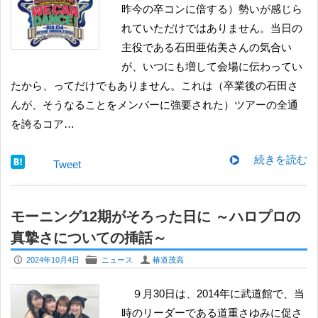
昨今の卒コンに倍する）勢いが感じら
れていただけではありません。当日の
主役である石田亜佑美さんの気合い
が、いつにも増して会場に伝わってい
たから、ってだけでもありません。これは（卒業後の石田さ
んが、そうなることをメンバーに強要された）ツアーの全通
を誇るコア…
続きを読む
Tweet
モーニング12期がそろった日に ～ハロプロの
真摯さについての挿話～
P
F
U
2024年10月4日
ニュース
椿道茂高
９月30日は、2014年に武道館で、当
時のリーダーである道重さゆみに促さ