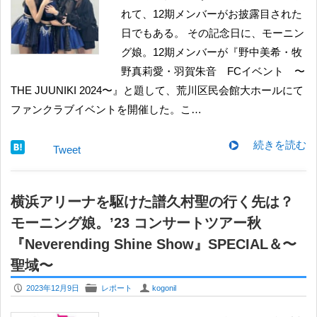
れて、12期メンバーがお披露目された
日でもある。 その記念日に、モーニン
グ娘。12期メンバーが『野中美希・牧
野真莉愛・羽賀朱音 FCイベント 〜
THE JUUNIKI 2024〜』と題して、荒川区民会館大ホールにて
ファンクラブイベントを開催した。こ…
続きを読む
Tweet
横浜アリーナを駆けた譜久村聖の行く先は？
モーニング娘。’23 コンサートツアー秋
『Neverending Shine Show』SPECIAL＆〜
聖域〜
P
F
U
2023年12月9日
レポート
kogonil