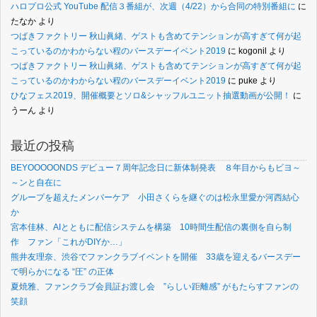
ハロプロ公式 YouTube 配信３番組が、次週（4/22）から合同の特別番組に
に
たなか
より
つばきファクトリー 秋山眞緒、ゲストも含めてテンションが高すぎて何が起
こっているのかわからない程のバースデーイベント2019
に
kogonil
より
つばきファクトリー 秋山眞緒、ゲストも含めてテンションが高すぎて何が起
こっているのかわからない程のバースデーイベント2019
に
puke
より
ひなフェス2019、開催概要とソロ&シャッフルユニット抽選動画が公開！
に
うーん
より
最近の投稿
BEYOOOOONDS デビュー７周年記念日に新体制発表 ８年目からもビヨ～
～ンと自在に
グループを超えたメンバーケア 小田さくらを継ぐのは松永里愛か河西結心
か
宮本佳林、AIとともに配信システムを構築 10時間生配信の裏側を自ら制
作 ファン「これがDIYか…」
熊井友理奈、渋谷でファンクラブイベントを開催 33歳を迎えるバースデー
で明らかになる “圧” の正体
夏焼雅、ファンクラブ会員証お渡し会 ”らしい距離感” がもたらすファンの
笑顔