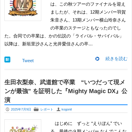
は、この秋ツアーのファイナルを迎え
ましたが、それは、12期メンバー羽賀
朱音さん、13期メンバー横山玲奈さん
の卒業のステージともなったのでし
た。合同での卒業は、かの伝説の「ライバル・サバイバル」
以降は、新垣里沙さんと光井愛佳さんの卒…
続きを読む
Tweet
生田衣梨奈、武道館で卒業 “いつだって現メ
ンが最強” を証明した『Mighty Magic DX』公
演
P
F
U
2025年7月9日
レポート
kogonil
はじめに ずっと “えりぽん” でい
る、最後の９期メンバー なんでこんな