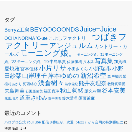
タグ
Juice=Juice
BEYOOOOONDS
Berryz工房
つばきフ
OCHA NORMA
℃-ute
こぶしファクトリー
ァクトリー
アンジュルム
カントリー・ガ
モーニング娘。
ールズ
モーニング
モーニング娘。'21
写真集
中島早貴
加賀楓
佐藤優樹
娘。'22
モーニング娘。'20
八木栞
小片リサ
小野瑞歩
小野
夏焼雅
宮本佳林
小田さくら
新沼希空
山岸理子
岸本ゆめの
田紗栞
森戸知沙希
浅倉樹々
熊井友理奈
植村あかり
河西結心
牧野真莉愛
清水佐紀
谷本安美
秋山眞緒
矢島舞美
譜久村聖
福田真琳
石田亜佑美
道重さゆみ
須藤茉麻
鈴木愛理
豫風瑠乃
野中美希
最近のコメント
ハロプロ公式 YouTube 配信３番組が、次週（4/22）から合同の特別番組に
に
椿道茂高
より