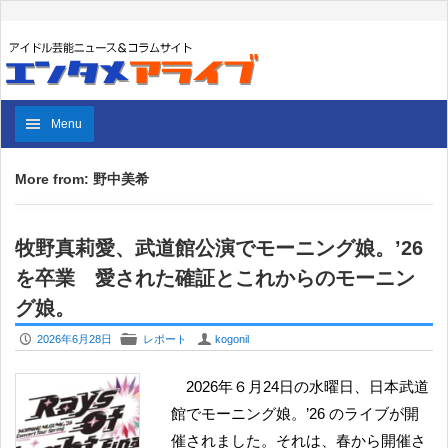
Menu
More from: 野中美希
牧野真莉愛、武道館公演でモーニング娘。’26
を卒業 愛された確証とこれからのモーニン
グ娘。
P
F
U
2026年6月28日
レポート
kogonil
2026年６月24日の水曜日、日本武道
館でモーニング娘。’26 のライブが開
催されました。それは、春から開催さ