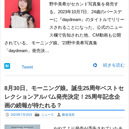
野中美希がセカンド写真集を発売す
る。2023年10月7日、24歳のバースデ
ーに『daydream』のタイトルでリリー
スされることになった。公式のニュー
ス欄で告知された他、CM動画も公開
されている。 モーニング娘。’23野中美希写真集
「daydream」発売決…
続きを読む
Tweet
8月30日、モーニング娘。誕生25周年ベストセ
レクションアルバム発売決定！25周年記念企
画の続報が待たれる？
P
F
U
2023年7月25日
ニュース
椿道茂高
かねてより発売が予告されていたモ