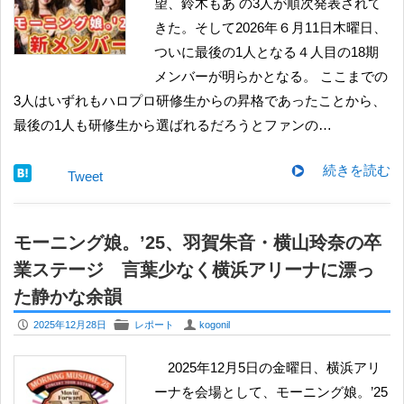
望、鈴木もあ の3人が順次発表されて
きた。そして2026年６月11日木曜日、
ついに最後の1人となる４人目の18期
メンバーが明らかとなる。 ここまでの
3人はいずれもハロプロ研修生からの昇格であったことから、
最後の1人も研修生から選ばれるだろうとファンの…
続きを読む
Tweet
モーニング娘。’25、羽賀朱音・横山玲奈の卒
業ステージ 言葉少なく横浜アリーナに漂っ
た静かな余韻
P
F
U
2025年12月28日
レポート
kogonil
2025年12月5日の金曜日、横浜アリ
ーナを会場として、モーニング娘。’25