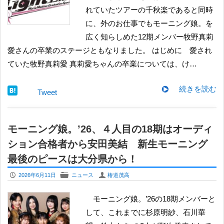
れていたツアーの千秋楽であると同時
に、外のお仕事でもモーニング娘。を
広く知らしめた12期メンバー牧野真莉
愛さんの卒業のステージともなりました。 はじめに 愛され
ていた牧野真莉愛 真莉愛ちゃんの卒業については、け…
続きを読む
Tweet
モーニング娘。’26、４人目の18期はオーディ
ション合格者から安田美結 新生モーニング
最後のピースは大分県から！
P
F
U
2026年6月11日
ニュース
椿道茂高
モーニング娘。’26の18期メンバーと
して、これまでに杉原明紗、石川華