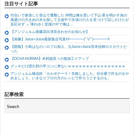
注目サイト記事
付合いで参加した登山で遭難した 仲間は俺を置いて下山 夜を明かす為の
風避けの大きめの木を探してる途中で氷漬けの人を見つけて話しかけたが
反応せず → 薄れゆく意識の中で俺は…
【アンジュルム後藤花出演見合わせのお知らせ】
【画像】Juice=Juice最新集合写真ｷﾀ━━━━(ﾟ∀ﾟ)━━━━!!
【朗報】小島はなのハロプロ加入、元Juice=Juice宮本佳林のスカウトだ
った
【OCHA NORMA】米村姫良々の無加工ドアップ
ズッキだけ譜久村の卒コンに来ないｗｗｗｗｗｗｗｗｗｗｗｗｗｗｗｗ
アンジュルム橋迫鈴「カルボナーラ！失敗しました。目分量で作るのをや
めましょう。いきなりプロの方のレシピで作ろうとするのも」
記事検索