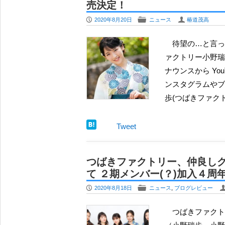
売決定！
P
F
U
2020年8月20日
ニュース
椿道茂高
待望の…と言って良いだろう。 先日、加入から４周年を迎えた つばきフ
ァクトリー小野瑞
ナウンスから Yo
ンスタグラムやブ
歩(つばきファク
Tweet
つばきファクトリー、仲良し
て ２期メンバー(？)加入４
P
F
2020年8月18日
ニュース
,
ブログレビュー
つばきファクトリーが結成されてから後に加入してきた３人のメンバー