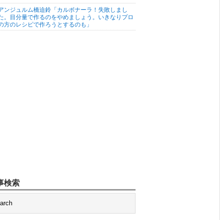
アンジュルム橋迫鈴「カルボナーラ！失敗しまし
た。目分量で作るのをやめましょう。いきなりプロ
の方のレシピで作ろうとするのも」
事検索