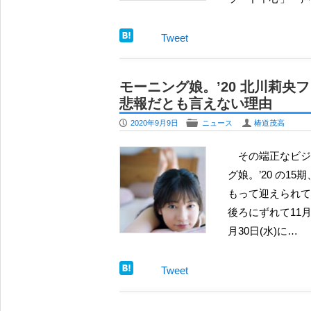
Tweet
モーニング娘。’20 北川莉央
悲報だとも言えない理由
P
F
U
2020年9月9日
ニュース
椿道茂高
その端正なビジュアルで多くのファンを虜にしていたからこそ、モーニン
グ娘。’20 の
もって迎えられて
後ろにずれて11月
月30日(水)に…
Tweet