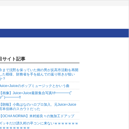
目サイト記事
今まで沈黙を保っていた例の男が反高市活動を再開
した模様、財務省を手を組んでの返り咲きが狙い
か？
Juice=Juiceのポップミュージックとかいう曲
【画像】Juice=Juice最新集合写真ｷﾀ━━━━(ﾟ
∀ﾟ)━━━━!!
【朗報】小島はなのハロプロ加入、元Juice=Juice
宮本佳林のスカウトだった
【OCHA NORMA】米村姫良々の無加工ドアップ
ズッキだけ譜久村の卒コンに来ないｗｗｗｗｗｗｗ
ｗｗｗｗｗｗｗｗｗ