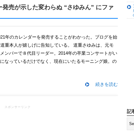
プロデュース！アイドル×ROCK
れがDIYか…」
ー発売が示した変わらぬ “さゆみん” にファ
初写真集『もももてぃーん。』発売決
変わらずの “牧野節” にファンも
、道重本人が嬉しげに告知している。 道重さゆみは、元モ
奈美！ このままBerryz工房を網羅
メンバーで８代目リーダー。2014年の卒業コンサートがい
になっているだけでなく、現在にいたるモーニング娘。の
京アナウンサーとして初仕事 『テ
デビュー
マ主演を獲得！ グループの表現力を
続きを読む
スポンサーリンク
記