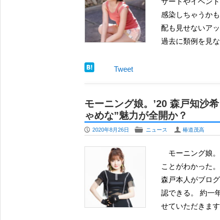
サートやイベント
感染しちゃうかも
配も見せないアッ
過去に類例を見ない
Tweet
モーニング娘。’20 森戸知沙
ゃめな”魅力が全開か？
P
F
U
2020年8月26日
ニュース
椿道茂高
モーニング娘。’20 の14期メンバーである森戸知沙希が写真集を発売する
ことがわかった。
森戸本人がブログ
認できる。 約一
せていただきます