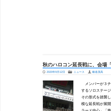
秋のハロコン延長戦に、会場
P
F
U
2020年9月12日
ニュース
椿道茂高
メンバーが３チームに分かれて変則的な形（J-POPのバラード曲をカバー
するソロステージ
その形式を踏襲し
模な延長戦が展開
ラード中心」「声