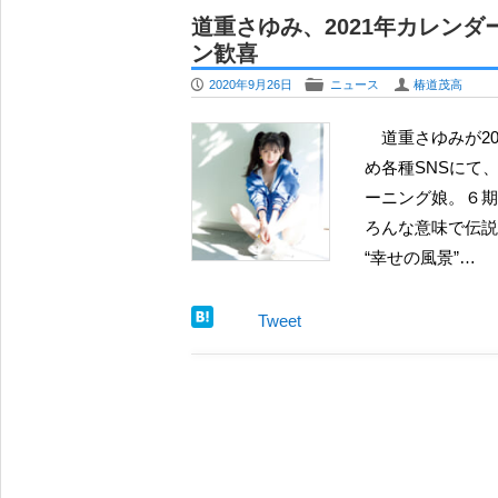
夏焼雅、アイドルオーディションを総合
道重さゆみ、2021年カレンダ
で「次代のロック」目指す
ン歓喜
OCHA NORMA 北原もも、待望の
P
F
U
2020年9月26日
ニュース
椿道茂高
定 ”妖艶” と “天真爛漫” の間で
牧野真莉愛、卒業後にインスタ更新 相
道重さゆみが2021年のカレンダーを発売することがわかった。ブログを始
安堵
め各種SNSにて
夏焼雅 YouTubeチャンネルに徳永千
ーニング娘。６期
するか
ろんな意味で伝説
元モーニング娘。北川莉央、テレビ東
“幸せの風景”…
レ東音楽祭2026夏』でアナウンサー 
BEYOOOOONDS 平井美葉、ドラ
Tweet
武器に新たなステージへ