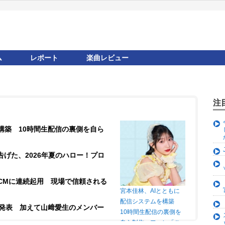
ム
レポート
楽曲レビュー
注
構築 10時間生配信の裏側を自ら
が告げた、2026年夏のハロー！プロ
CMに連続起用 現場で信頼される
宮本佳林、AIとともに
配信システムを構築
ー発表 加えて山﨑愛生のメンバー
10時間生配信の裏側を
自ら制作 ファン「こ