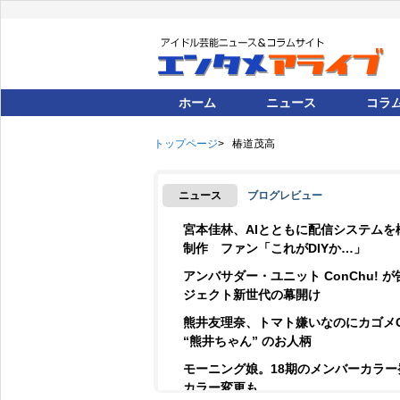
ホーム
ニュース
コラ
トップページ
椿道茂高
ニュース
ブログレビュー
宮本佳林、AIとともに配信システムを
制作 ファン「これがDIYか…」
アンバサダー・ユニット ConChu! 
ジェクト新世代の幕開け
熊井友理奈、トマト嫌いなのにカゴメ
“熊井ちゃん” のお人柄
モーニング娘。18期のメンバーカラ
カラー変更も