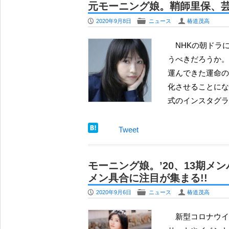
元モーニング娘。鞘師里保、
P
F
U
2020年9月8日
ニュース
椿道茂高
NHKの朝ドラに出たいとの積極的な姿勢を示したのは、さすがの大器とい
うべきだろうか。
運んできた運命の
化させることにな
式のインスタグラ
Tweet
モーニング娘。’20、13期
メン具合に注目が集まる!!
P
F
U
2020年9月6日
ニュース
椿道茂高
新型コロナウイルス感染拡大防止対策のため、従来のようなライブ･コン