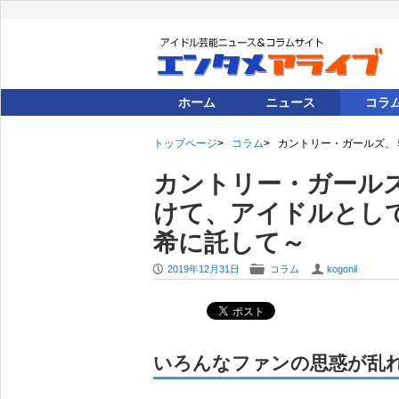
ホーム
ニュース
コラ
トップページ
コラム
カントリー・ガールズ、
カントリー・ガール
けて、アイドルとし
希に託して～
P
F
U
2019年12月31日
コラム
kogonil
いろんなファンの思惑が乱