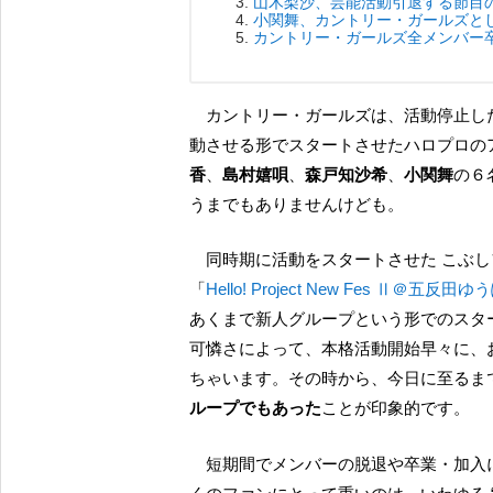
山木梨沙、芸能活動引退する節目
小関舞、カントリー・ガールズと
カントリー・ガールズ全メンバー
カントリー・ガールズは、活動停止した 
動させる形でスタートさせたハロプロの
香
、
島村嬉唄
、
森戸知沙希
、
小関舞
の６
うまでもありませんけども。
同時期に活動をスタートさせた こぶしファクトリーや つばきファクトリーと並んで（参考｜
「
Hello! Project New Fes 
あくまで新人グループという形でのスタ
可憐さによって、本格活動開始早々に、
ちゃいます。その時から、今日に至るま
ループでもあった
ことが印象的です。
短期間でメンバーの脱退や卒業・加入に翻弄された点でも特筆されるべきですけど、やっぱり多