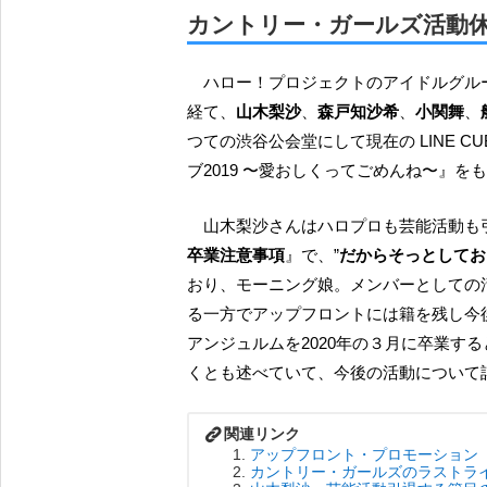
カントリー・ガールズ活動
ハロー！プロジェクトのアイドルグループである『カントリー・ガールズ』は、結成から５年を
経て、
山木梨沙
、
森戸知沙希
、
小関舞
、
つての渋谷公会堂にして現在の LINE CU
ブ2019 〜愛おしくってごめんね〜』
山木梨沙さんはハロプロも芸能活動
卒業注意事項
』で、”
だからそっとしてお
おり、モーニング娘。メンバーとしての
る一方でアップフロントには籍を残し今
アンジュルムを2020年の３月に卒業す
くとも述べていて、今後の活動について
アップフロント・プロモーション
カントリー・ガールズのラストラ