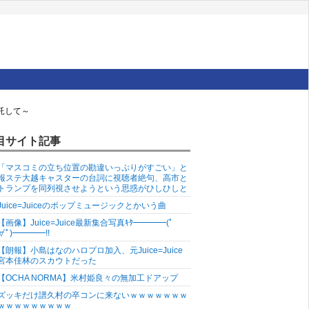
託して～
目サイト記事
「マスコミの立ち位置の勘違いっぷりがすごい」と
報ステ大越キャスターの台詞に視聴者絶句、高市と
トランプを同列視させようという思惑がひしひしと
Juice=Juiceのポップミュージックとかいう曲
【画像】Juice=Juice最新集合写真ｷﾀ━━━━(ﾟ
∀ﾟ)━━━━!!
【朗報】小島はなのハロプロ加入、元Juice=Juice
宮本佳林のスカウトだった
【OCHA NORMA】米村姫良々の無加工ドアップ
ズッキだけ譜久村の卒コンに来ないｗｗｗｗｗｗｗ
ｗｗｗｗｗｗｗｗｗ