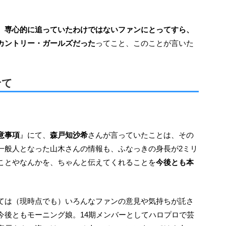
、
専心的に追っていたわけではないファンにとってすら、
カントリー・ガールズだった
ってこと、このことが言いた
。
せて
。
意事項
』にて、
森戸知沙希
さんが言っていたことは、その
一般人となった山木さんの情報も、ふなっきの身長が2ミリ
ことやなんかを、ちゃんと伝えてくれることを
今後とも本
今後ともモーニング娘。14期メンバーとしてハロプロで芸