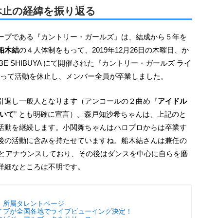
休止の経緯を振り返る
船木結
の４人体制をもって、2019年12月26日の木曜日、か
BE SHIBUYA にて開催された『カントリー・ガールズ ライ
をもって活動を休止し、メンバー全員が卒業しました。
も引退し一般人となります（アンコールの２曲め『
アイドル
いて
” とも明確に宣言）。森戸知沙希ちゃんは、上記のと
活動を継続します。小関舞ちゃんはハロプロからは卒業す
後の活動に含みを持たせていますね。船木結さんは兼任の
るとアナウンスしており、その後はダンスを中心に自らを磨
詳細なところは不明です。
 所属タレントページ
イブが全国各地でライブビューイング決定！