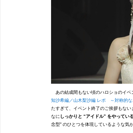
あの結成間もない頃のハロショのイベ
知沙希編／山木梨沙編 レポ ～対称的
たすぎて、イベント終了のご挨拶もない
なに
しっかりと “アイドル” をやってい
念型” のひとつを体現しているような気