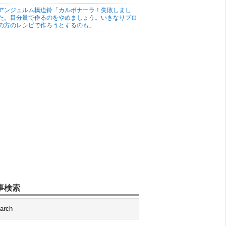
アンジュルム橋迫鈴「カルボナーラ！失敗しまし
た。目分量で作るのをやめましょう。いきなりプロ
の方のレシピで作ろうとするのも」
事検索