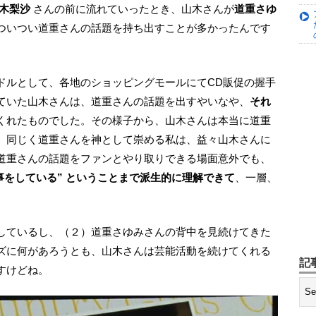
木梨沙
さんの前に流れていったとき、山木さんが
道重さゆ
ついつい道重さんの話題を持ち出すことが多かったんです
ていた山木さんは、道重さんの話題を出すやいなや、
それ
くれたものでした。その様子から、山木さんは本当に道重
、同じく道重さんを神として崇める私は、益々山木さんに
道重さんの話題をファンとやり取りできる場面意外でも、
事をしている” ということまで派生的に理解できて
、一層、
ズに何があろうとも、山木さんは芸能活動を続けてくれる
記
すけどね。