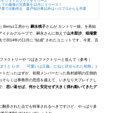
のビジュアルブックをリリース
しての最後の写真集を12月にリリース！
卒業で活動停止 森戸知沙希以外はハロプロからも卒業
Berryz工房から
嗣永桃子
さんが カントリー娘。を再始
アイドルグループで、嗣永さんに加えて
山木梨沙
、
稲場愛
名で2014年の11月に “結成” されたユニットです。今更、言
Ⅱ＠五反田ゆうぽうと レポ 「可愛いは正義」にねじ伏せられた初秋
」）
ートだったはずが、初期メンバーだった島村嬉唄の圧倒的
おそらくは事務所の思惑を越えて、いきなり大ブレイクし
で、
思い返せば、何かと安定せず大きく揺れ動いてきたグ