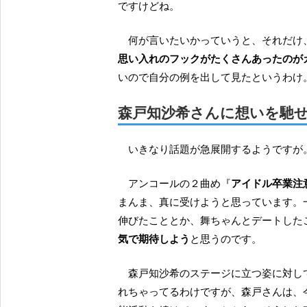
ですけどね。
何が言いたいかっていうと、それだけ
思い入れのフックがたくさんあったのが
いので自分の例を出して見たというわけ
森戸知沙希さんに想いを馳
いきなり話題が急展開するようですが
アンコールの２曲め『
アイドル卒業注
まんま、真に受けようと思っています。
伸びたこととか、舞ちゃんとデートした
気で期待しよう
と思うのです。
森戸知沙希のステージに立つ姿に対しては（現時点でも）いろんなファンの意見や気持ちが託さ
れちゃってるわけですが、森戸さんは、