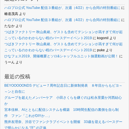
ハロプロ公式 YouTube 配信３番組が、次週（4/22）から合同の特別番組に
に
椿道茂高
より
ハロプロ公式 YouTube 配信３番組が、次週（4/22）から合同の特別番組に
に
たなか
より
つばきファクトリー 秋山眞緒、ゲストも含めてテンションが高すぎて何が起
こっているのかわからない程のバースデーイベント2019
に
kogonil
より
つばきファクトリー 秋山眞緒、ゲストも含めてテンションが高すぎて何が起
こっているのかわからない程のバースデーイベント2019
に
puke
より
ひなフェス2019、開催概要とソロ&シャッフルユニット抽選動画が公開！
に
うーん
より
最近の投稿
BEYOOOOONDS デビュー７周年記念日に新体制発表 ８年目からもビヨ～
～ンと自在に
グループを超えたメンバーケア 小田さくらを継ぐのは松永里愛か河西結心
か
宮本佳林、AIとともに配信システムを構築 10時間生配信の裏側を自ら制
作 ファン「これがDIYか…」
熊井友理奈、渋谷でファンクラブイベントを開催 33歳を迎えるバースデー
で明らかになる “圧” の正体