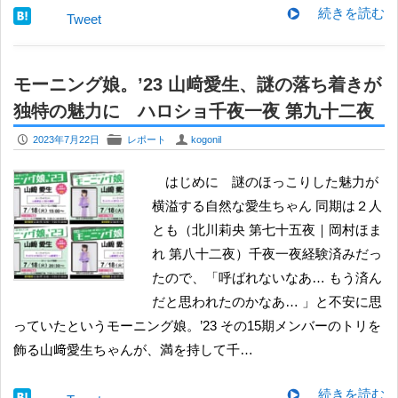
続きを読む
Tweet
モーニング娘。’23 山﨑愛生、謎の落ち着きが
独特の魅力に ハロショ千夜一夜 第九十二夜
P
F
U
2023年7月22日
レポート
kogonil
はじめに 謎のほっこりした魅力が
横溢する自然な愛生ちゃん 同期は２人
とも（北川莉央 第七十五夜｜岡村ほま
れ 第八十二夜）千夜一夜経験済みだっ
たので、「呼ばれないなあ… もう済ん
だと思われたのかなあ… 」と不安に思
っていたというモーニング娘。’23 その15期メンバーのトリを
飾る山﨑愛生ちゃんが、満を持して千…
続きを読む