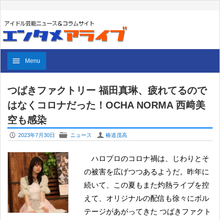
Menu
つばきファクトリー 福田真琳、疲れてるので
はなくコロナだった！OCHA NORMA 西﨑美
空も感染
P
F
U
2023年7月30日
ニュース
椿道茂高
ハロプロのコロナ禍は、じわりとそ
の被害を広げつつあるようだ。昨年に
続いて、この夏もまた灼熱ライブを控
えて、オリジナルの配信も徐々にボル
テージがあがってきた つばきファクト