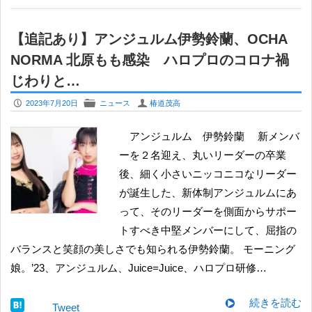
【追記あり】アンジュルム伊勢鈴蘭、OCHA
NORMA 北原もも感染 ハロプロのコロナ禍
じわりと…
P
F
U
2023年7月20日
ニュース
椿道茂高
アンジュルム 伊勢鈴蘭 新メンバ
ーを２名迎え、丸いリーダーの卒業
後、細く小さいニッコニコなリーダー
が誕生した、新体制アンジュルムにあ
って、そのリーダーを側面からサポー
トすべき中堅メンバーにして、屈指の
バランスと笑顔の美しさでも知られる伊勢鈴蘭。 モーニング
娘。’23、アンジュルム、Juice=Juice、ハロプロ研修…
続きを読む
Tweet