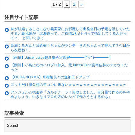
1 / 2
1
2
»
注目サイト記事
妹が結婚することになり義実家にお邪魔して出発当日の予定を話していた
すると義兄嫁が「北海道って、ご祝儀1万8千円って指定してくるんだっ
て？」 と聞いてきて…
高瀬くるみんと浅倉樹々ちゃんがランチ「ききちゃんって呼んで？今日か
ら友達ね！」
【画像】Juice=Juice最新集合写真ｷﾀ━━━━(ﾟ∀ﾟ)━━━━!!
【朗報】小島はなのハロプロ加入、元Juice=Juice宮本佳林のスカウトだ
った
【OCHA NORMA】米村姫良々の無加工ドアップ
ズッキだけ譜久村の卒コンに来ないｗｗｗｗｗｗｗｗｗｗｗｗｗｗｗｗ
アンジュルム橋迫鈴「カルボナーラ！失敗しました。目分量で作るのをや
めましょう。いきなりプロの方のレシピで作ろうとするのも」
記事検索