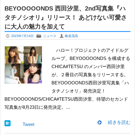
BEYOOOOONDS 西田汐里、2nd写真集『ハ
タチノシオリ』リリース！ あどけない可愛さ
に大人の魅力を加えて
P
F
U
2023年7月14日
ニュース
椿道茂高
ハロー！プロジェクトのアイドルグ
ループ、BEYOOOOONDS を構成する
CHICA#TETSU のメンバー西田汐里
が、２冊目の写真集をリリースする。
BEYOOOOONDS西田汐里写真集「ハ
タチノシオリ」発売決定！
BEYOOOOONDS/CHICA#TETSU西田汐里、待望のセカンド
写真集が8月23日に発売決定。…
続きを読む
Tweet