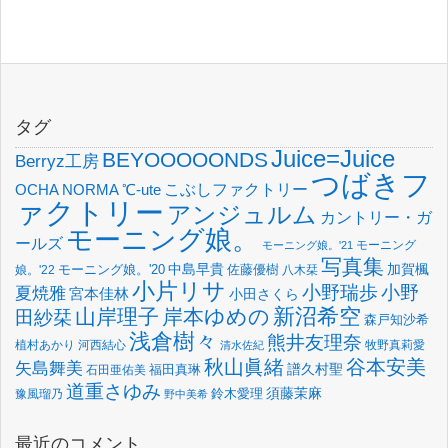
タグ
Juice=Juice
BEYOOOOONDS
Berryz工房
つばきフ
OCHA NORMA
℃-ute
こぶしファクトリー
ァクトリー
アンジュルム
カントリー・ガ
モーニング娘。
ールズ
モーニング
モーニング娘。'21
写真集
中島早貴
加賀楓
佐藤優樹
娘。'22
モーニング娘。'20
八木栞
小片リサ
小野瑞歩
小野
夏焼雅
宮本佳林
小田さくら
新沼希空
山岸理子
岸本ゆめの
田紗栞
森戸知沙希
浅倉樹々
熊井友理奈
植村あかり
河西結心
牧野真莉愛
清水佐紀
谷本安美
秋山眞緒
矢島舞美
譜久村聖
福田真琳
石田亜佑美
道重さゆみ
須藤茉麻
鈴木愛理
豫風瑠乃
野中美希
最近のコメント