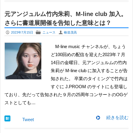
元アンジュルム竹内朱莉、M-line club 加入。
さらに書道展開催を告知した意味とは？
P
F
U
2023年7月15日
ニュース
椿道茂高
M-line music チャンネルが、ちょう
ど100回めの配信を迎えた2023年７月
14日の金曜日、元アンジュルムの竹内
朱莉が M-line club に加入することが告
知された。 卒業のタイミングで竹内は
すぐに J.PROOM のサイトにも登場し
ており、先だって告知された９月の25周年コンサートのOGゲ
ストとしても…
続きを読む
Tweet