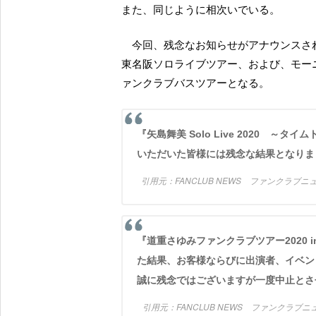
また、同じように相次いでいる。
今回、残念なお知らせがアナウンスされ
東名阪ソロライブツアー、および、モー
ァンクラブバスツアーとなる。
『矢島舞美 Solo Live 2020 ～タイムトラベル～』を中止とさせていただきます。楽しみにお待ち
いただいた皆様には残念な結果となりま
FANCLUB NEWS ファンクラブ
『道重さゆみファンクラブツアー2020 in山梨 か・ら・の♡かわいいトコロ！！』は、協議を重ね
た結果、お客様ならびに出演者、イベン
誠に残念ではございますが一度中止とさ
FANCLUB NEWS ファンクラブ