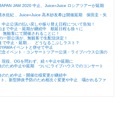
AN JAM 2020 中止、Juice=Juice ロシアツアーが延期
紀 、Juice=Juice 高木紗友希は開催延期 保田圭・矢
、中止公演の払い戻しや振り替え日程について告知！
旬まで中止・延期が継続中 順延日程も徐々に
ブ、無観客にて開催されることに！
」の一部公演が、無観客で生配信決定！
日まで中止・延期… どうなるこぶしラスト？
TOYAMAイベントと併せて中止
記念イベント・コンサートツアー公演・ライブハウス公演の
、現役、OGを問わず、続々中止や延期に
炎のため中止や延期 ついにライブハウスでのコンサート
炎のため中止・開催仕様変更が継続中
ベント、新型肺炎予防のため相次ぐ変更や中止 囁かれるファ