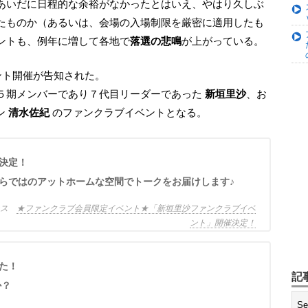
あいだに日程的な余裕がなかったとはいえ、やはり久しぶ
たものか（あるいは、会場の入場制限を厳密に適用したも
ントも、例年に増して各地で
落選の悲鳴
が上がっている。
ント開催が告知された。
５期メンバーであり７代目リーダーであった
新垣里沙
、お
ン
清水佐紀
のファンクラブイベントとなる。
決定！
らではのアットホームな空間でトークをお届けします♪
ュース
★ファンクラブ会員限定イベント★「新垣里沙ファンクラブイベ
ント」開催決定！
た！
記
か？