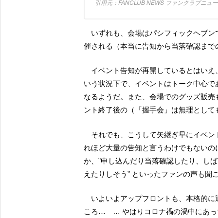
FANCLUB NEWS ファンクラブニ
いずれも、会場はパシフィックヘブンでの３回まわしのイベントで、7月25日、26日の週末に開
催される（本当に告知から当落確認まで
イベント告知が再開しているとはいえ、コロナウイルスは終息せず、なんとか抑え込んでいると
いう状況下で、イベントはトーク中心で
なるようだ。また、会場でのグッズ販売
ント終了後の（「握手会」は無理として
それでも、こうして矢継ぎ早にイベント開催の告知が相次いでおり、”久しぶりの告知だから、そ
れほど大量の告知と言うわけでもないのに
か、”申し込んだり当落確認したり、し
えたりしそう” といったファンの声も聞
いよいよアップフロントも、本格的に通常のイベント運営再開に舵を切ったかと、そう思えたと
ころ… … やはりコロナ禍の渦中にあ