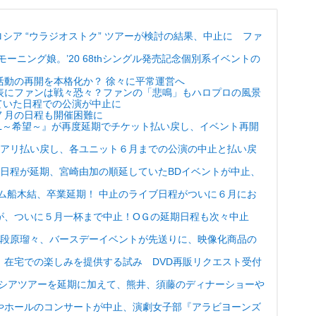
 の ロシア “ウラジオストク” ツアーが検討の結果、中止に ファ
ーニング娘。’20 68thシングル発売記念個別系イベントの
活動の再開を本格化か？ 徐々に平常運営へ
表にファンは戦々恐々？ファンの「悲鳴」もハロプロの風景
延していた日程での公演が中止に
７月の日程も開催困難に
DOLL～希望～』が再度延期でチケット払い戻し、イベント再開
横アリ払い戻し、各ユニット６月までの公演の中止と払い戻
の６月の日程が延期、宮崎由加の順延していたBDイベントが中止、
ンジュルム船木結、卒業延期！ 中止のライブ日程がついに６月にお
が、ついに５月一杯まで中止！OＧの延期日程も次々中止
uice 段原瑠々、バースデーイベントが先送りに、映像化商品の
、在宅での楽しみを提供する試み DVD再販リクエスト受付
ロシアツアーを延期に加えて、熊井、須藤のディナーショーや
やホールのコンサートが中止、演劇女子部『アラビヨーンズ