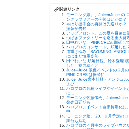
モーニング娘。、Juice=Juice
ンクラブツアーの今後はいかに？
やはり握手会の再開は先送りか？ モ
振替が告知
アップフロント、この夏を目途に
つばきファクトリーを巡る重大発
田中れいな、PINK CRES. 順
ハロプロのコンサート、順延した
道重さゆみ『SAYUMINGLAN
にはまだ慎重姿勢
田中れいな 順延日程、鈴木愛理 
しと、案内続々と
Juice=Juice 販促イベント
PINK CRES.は振替に
Juice=Juice宮本佳林・ア
よび…
ハロプロの各種ライブやイベント
に…
モーニング佐藤優樹、Juice=J
発売日延期も
ハロプロ、イベント自粛長期化に
中
モーニング娘。’20、６月予定の
舞台も延期
ハロプロの４月中のライブハウス