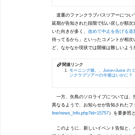
道重のファンクラブバスツアーについては、（バスツアーだけに単価が大きいこともあってか）
延期が告知された段階で払い戻しが順次進
いた向きが多く、
改めて中止を告げる道
待ってるから」といったコメントが相次
ど、なかなか現状では開催は難しいよう
モーニング娘。、Juice=Juice
ンクラブツアーの今後はいかに？
一方、矢島のソロライブについては、払い戻しの手続き・流れは、チケットの入手経路によって
異なるようで、お知らせが告知されたフ
line/news_Info.php?id=15757
）を要参照
このように、新しいイベント告知と、ペンディングになっていたイベントの中止のお知らせが錯