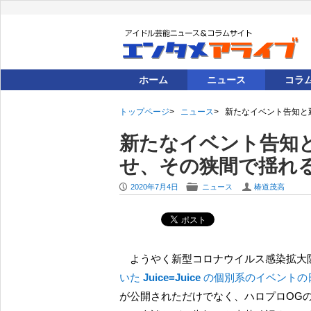
ホーム
ニュース
コラ
トップページ
ニュース
新たなイベント告知と
新たなイベント告知
せ、その狭間で揺れ
P
F
U
2020年7月4日
ニュース
椿道茂高
ようやく新型コロナウイルス感染拡
いた
Juice=Juice
の個別系のイベントの
が公開されただけでなく、ハロプロOG