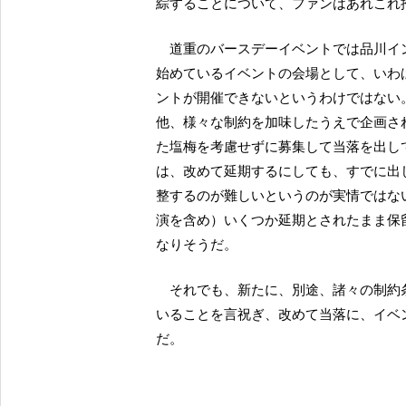
綜することについて、ファンはあれこれ
道重のバースデーイベントでは品川インターシティーホールが会場となっているように、再開し
始めているイベントの会場として、いわ
ントが開催できないというわけではない
他、様々な制約を加味したうえで企画さ
た塩梅を考慮せずに募集して当落を出し
は、改めて延期するにしても、すでに出
整するのが難しいというのが実情ではな
演を含め）いくつか延期とされたまま保
なりそうだ。
それでも、新たに、別途、諸々の制約条件を加味して企画されるイベントの開催告知が相次いで
いることを言祝ぎ、改めて当落に、イベ
だ。