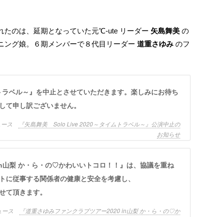
たのは、延期となっていた元℃-ute リーダー
矢島舞美
の
ニング娘。６期メンバーで８代目リーダー
道重さゆみ
のフ
して申し訳ございません。
ニュース
『矢島舞美 Solo Live 2020～タイムトラベル～』公演中止の
お知らせ
トに従事する関係者の健康と安全を考慮し、
せて頂きます。
ニュース
『道重さゆみファンクラブツアー2020 in山梨 か・ら・の♡か