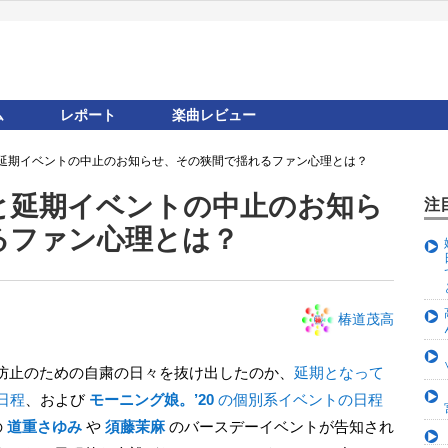
ム
レポート
楽曲レビュー
延期イベントの中止のお知らせ、その狭間で揺れるファン心理とは？
と延期イベントの中止のお知ら
注
るファン心理とは？
椿道茂高
大防止のための自粛の日々を抜け出したのか、
延期となって
日程
、および
モーニング娘。’20
の個別系イベントの日程
の
道重さゆみ
や
須藤茉麻
のバースデーイベントが告知され