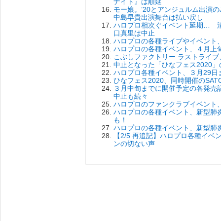
ナイト』は順延
モー娘。’20とアンジュルム出演のJAP
中島早貴出演舞台は払い戻し
ハロプロ相次ぐイベント延期… 清水佐
口真里は中止
ハロプロの各種ライブやイベント
ハロプロの各種イベント、４月上
こぶしファクトリー ラストライ
中止となった「ひなフェス2020
ハロプロ各種イベント、３月29
ひなフェス2020、同時開催のSA
３月中旬までに開催予定の各発売
中止も続々
ハロプロのファンクラブイベント
ハロプロの各種イベント、新型肺
も！
ハロプロの各種イベント、新型肺
【2/5 再追記】ハロプロ各種イ
ンの切ない声