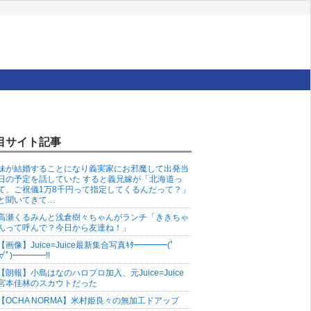
目サイト記事
妹が結婚することになり義実家にお邪魔して出発当
日の予定を話していた すると義兄嫁が「北海道っ
て、ご祝儀1万8千円って指定してくるんだって？」
と聞いてきて…
高瀬くるみんと浅倉樹々ちゃんがランチ「ききちゃ
んって呼んで？今日から友達ね！」
【画像】Juice=Juice最新集合写真ｷﾀ━━━━(ﾟ
∀ﾟ)━━━━!!
【朗報】小島はなのハロプロ加入、元Juice=Juice
宮本佳林のスカウトだった
【OCHA NORMA】米村姫良々の無加工ドアップ