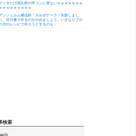
ズッキだけ譜久村の卒コンに来ないｗｗｗｗｗｗｗ
ｗｗｗｗｗｗｗｗｗ
アンジュルム橋迫鈴「カルボナーラ！失敗しまし
た。目分量で作るのをやめましょう。いきなりプロ
の方のレシピで作ろうとするのも」
事検索