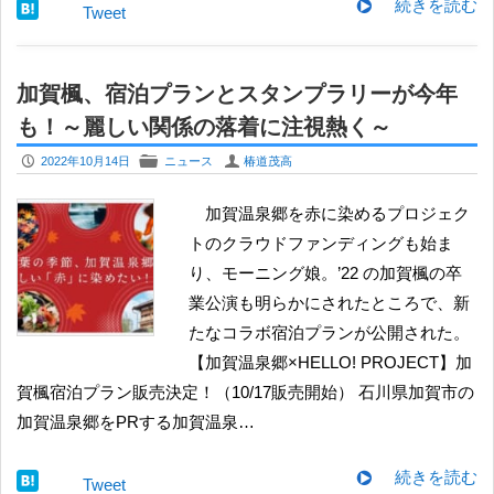
続きを読む
Tweet
加賀楓、宿泊プランとスタンプラリーが今年
も！～麗しい関係の落着に注視熱く～
P
F
U
2022年10月14日
ニュース
椿道茂高
加賀温泉郷を赤に染めるプロジェク
トのクラウドファンディングも始ま
り、モーニング娘。’22 の加賀楓の卒
業公演も明らかにされたところで、新
たなコラボ宿泊プランが公開された。
【加賀温泉郷×HELLO! PROJECT】加
賀楓宿泊プラン販売決定！（10/17販売開始） 石川県加賀市の
加賀温泉郷をPRする加賀温泉…
続きを読む
Tweet