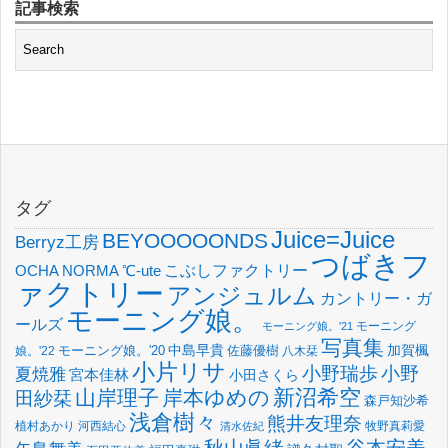
記事検索
タグ
Juice=Juice
BEYOOOOONDS
Berryz工房
つばきフ
OCHA NORMA
℃-ute
こぶしファクトリー
ァクトリー
アンジュルム
カントリー・ガ
モーニング娘。
ールズ
モーニング
モーニング娘。'21
写真集
中島早貴
加賀楓
佐藤優樹
娘。'22
モーニング娘。'20
八木栞
小片リサ
小野瑞歩
小野
夏焼雅
宮本佳林
小田さくら
新沼希空
山岸理子
岸本ゆめの
田紗栞
森戸知沙希
浅倉樹々
熊井友理奈
植村あかり
河西結心
牧野真莉愛
清水佐紀
谷本安美