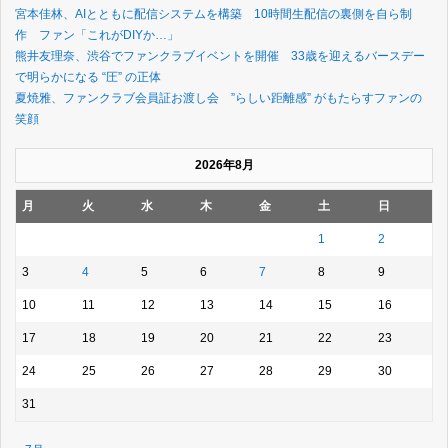
宮本佳林、AIとともに配信システムを構築 10時間生配信の裏側を自ら制
作 ファン「これがDIYか…」
熊井友理奈、渋谷でファンクラブイベントを開催 33歳を迎えるバースデー
で明らかになる “圧” の正体
夏焼雅、ファンクラブ会員証お渡し会 ”らしい距離感” がもたらすファンの
笑顔
2026年8月
月
火
水
木
金
土
日
1
2
3
4
5
6
7
8
9
10
11
12
13
14
15
16
17
18
19
20
21
22
23
24
25
26
27
28
29
30
31