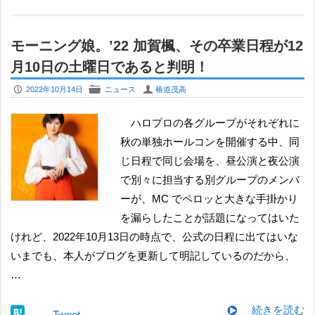
モーニング娘。’22 加賀楓、その卒業日程が12
月10日の土曜日であると判明！
P
F
U
2022年10月14日
ニュース
椿道茂高
ハロプロの各グループがそれぞれに
秋の単独ホールコンを開催する中、同
じ日程で同じ会場を、昼公演と夜公演
で別々に担当する別グループのメンバ
ーが、MC でペロッと大きな手掛かり
を漏らしたことが話題になってはいた
けれど、2022年10月13日の時点で、公式の日程に出てはいな
いまでも、本人がブログを更新して明記しているのだから、
…
続きを読む
Tweet