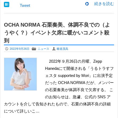
続きを読む
Tweet
OCHA NORMA 石栗奏美、体調不良での（よ
うやく？）イベント欠席に暖かいコメント殺
到
P
F
U
2022年9月26日
ニュース
椿道茂高
2022年９月26日の月曜、Zepp
Hanedaにて開催される「うるトラすフ
ェスタ supported by Mori」に出演予定
だった OCHA NORMA だが、メンバー
の石栗奏美が体調不良で欠席する。 こ
のお知らせは、急遽、公式の SNS ア
カウントを介して告知されたもので、石栗の体調不良の詳細
について詳しいこ…