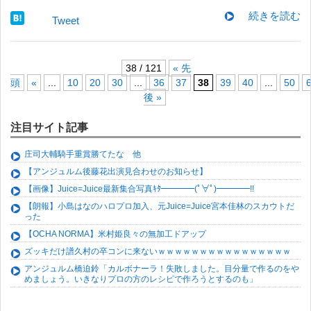
続きを読む
Tweet
38 / 121
« 先
頭
«
...
10
20
30
...
36
37
38
39
40
...
50
後 »
注目サイト記事
庄司大輔騎手重賞勝てたな 他
【アンジュルム後藤花出演見合わせのお知らせ】
【画像】Juice=Juice最新集合写真ｷﾀ━━━━(ﾟ∀ﾟ)━━━━!!
【朗報】小島はなのハロプロ加入、元Juice=Juice宮本佳林のスカウトだ
った
【OCHA NORMA】米村姫良々の無加工ドアップ
ズッキだけ譜久村の卒コンに来ないｗｗｗｗｗｗｗｗｗｗｗｗｗｗｗｗ
アンジュルム橋迫鈴「カルボナーラ！失敗しました。目分量で作るのをや
めましょう。いきなりプロの方のレシピで作ろうとするのも」