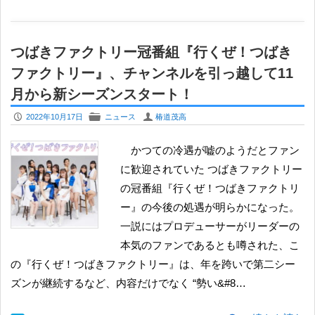
つばきファクトリー冠番組『行くぜ！つばき
ファクトリー』、チャンネルを引っ越して11
月から新シーズンスタート！
P
F
U
2022年10月17日
ニュース
椿道茂高
かつての冷遇が嘘のようだとファン
に歓迎されていた つばきファクトリー
の冠番組『行くぜ！つばきファクトリ
ー』の今後の処遇が明らかになった。
一説にはプロデューサーがリーダーの
本気のファンであるとも噂された、こ
の『行くぜ！つばきファクトリー』は、年を跨いで第二シー
ズンが継続するなど、内容だけでなく “勢い&#8…