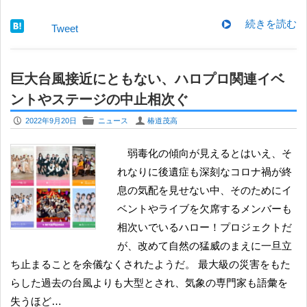
続きを読む
Tweet
巨大台風接近にともない、ハロプロ関連イベ
ントやステージの中止相次ぐ
P
F
U
2022年9月20日
ニュース
椿道茂高
弱毒化の傾向が見えるとはいえ、そ
れなりに後遺症も深刻なコロナ禍が終
息の気配を見せない中、そのためにイ
ベントやライブを欠席するメンバーも
相次いでいるハロー！プロジェクトだ
が、改めて自然の猛威のまえに一旦立
ち止まることを余儀なくされたようだ。 最大級の災害をもた
らした過去の台風よりも大型とされ、気象の専門家も語彙を
失うほど…