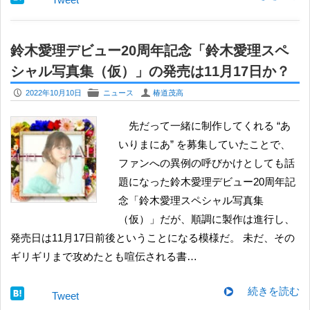
鈴木愛理デビュー20周年記念「鈴木愛理スペ
シャル写真集（仮）」の発売は11月17日か？
P
F
U
2022年10月10日
ニュース
椿道茂高
先だって一緒に制作してくれる “あ
いりまにあ” を募集していたことで、
ファンへの異例の呼びかけとしても話
題になった鈴木愛理デビュー20周年記
念「鈴木愛理スペシャル写真集
（仮）」だが、順調に製作は進行し、
発売日は11月17日前後ということになる模様だ。 未だ、その
ギリギリまで攻めたとも喧伝される書…
続きを読む
Tweet