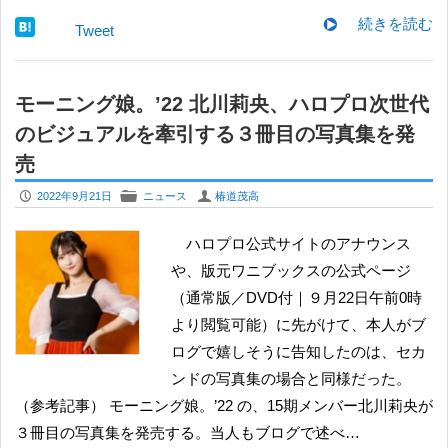
続きを読む
Tweet
モーニング娘。’22 北川莉央、ハロプロ次世代
のビジュアルを牽引する３冊目の写真集を発
売
P
F
U
2022年9月21日
ニュース
椿道茂高
ハロプロ公式サイトのアナウンス
や、版元ワニブックスの公式ページ
（通常版／DVD付｜９月22日午前0時
より閲覧可能）に先がけて、本人がブ
ログで嬉しそうに告知したのは、セカ
ンドの写真集の場合と同様だった。
（参考記事） モーニング娘。’22 の、15期メンバー北川莉央が
３冊目の写真集を発売する。当人もブログで述べ…