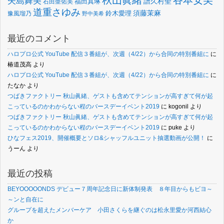
秋山眞緒
矢島舞美
譜久村聖
福田真琳
石田亜佑美
道重さゆみ
須藤茉麻
鈴木愛理
豫風瑠乃
野中美希
最近のコメント
ハロプロ公式 YouTube 配信３番組が、次週（4/22）から合同の特別番組に
に
椿道茂高
より
ハロプロ公式 YouTube 配信３番組が、次週（4/22）から合同の特別番組に
に
たなか
より
つばきファクトリー 秋山眞緒、ゲストも含めてテンションが高すぎて何が起
こっているのかわからない程のバースデーイベント2019
に
kogonil
より
つばきファクトリー 秋山眞緒、ゲストも含めてテンションが高すぎて何が起
こっているのかわからない程のバースデーイベント2019
に
puke
より
ひなフェス2019、開催概要とソロ&シャッフルユニット抽選動画が公開！
に
うーん
より
最近の投稿
BEYOOOOONDS デビュー７周年記念日に新体制発表 ８年目からもビヨ～
～ンと自在に
グループを超えたメンバーケア 小田さくらを継ぐのは松永里愛か河西結心
か