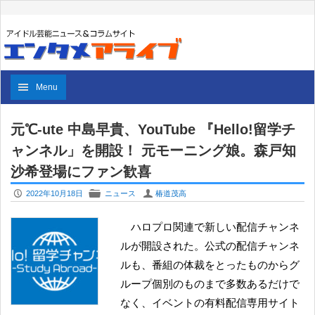
Menu
元℃-ute 中島早貴、YouTube 『Hello!留学チ
ャンネル」を開設！ 元モーニング娘。森戸知
沙希登場にファン歓喜
P
F
U
2022年10月18日
ニュース
椿道茂高
ハロプロ関連で新しい配信チャンネ
ルが開設された。公式の配信チャンネ
ルも、番組の体裁をとったものからグ
ループ個別のものまで多数あるだけで
なく、イベントの有料配信専用サイト